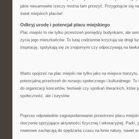
jakie niesamowite rzeczy można tam przeżyć. ‌Przygotujcie‍ się n
świat miejskich placów!
Odkryj ⁤urodę i potencjał placu miejskiego
Plac miejski to nie tylko przestrzeń pomiędzy budynkami, ale se
życia jego mieszkańców. To tutaj codziennie krzyżują się drogi ludzi
inspirację, spotykają się ze znajomymi czy odpoczywają ‌na ławk
Warto spojrzeć na⁤ plac miejski ‌nie tylko jako na miejsce tranzytu,
potencjalną przestrzeń do ⁣rozwoju społecznego i kulturalnego. To
do organizacji ⁢koncertów, festiwali​ czy spotkań literackich, ​które 
społeczność,⁣ ale i ⁤turystów.
Poprzez odpowiednie zagospodarowanie przestrzeni placu​ miejsk
otoczenie ⁣sprzyjające aktywności fizycznej i rekreacyjnej. Parki, 
rowerowe⁤ zachęcają do spędzania ⁢czasu na łonie natury, ⁢nawet 