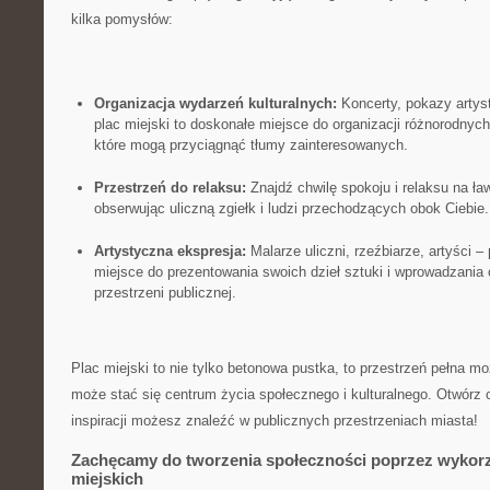
kilka‌ pomysłów:
Organizacja⁤ wydarzeń⁤ kulturalnych:
Koncerty, pokazy artysty
plac miejski to⁤ doskonałe miejsce​ do organizacji różnorodnych
które ‌mogą przyciągnąć tłumy zainteresowanych.
Przestrzeń do relaksu:
⁣Znajdź ⁣chwilę spokoju i relaksu na ł
obserwując uliczną⁤ zgiełk i​ ludzi przechodzących obok Ciebie.
Artystyczna ekspresja:
Malarze uliczni, rzeźbiarze, artyści – 
miejsce do prezentowania swoich dzieł​ sztuki i wprowadzania 
przestrzeni publicznej.
Plac miejski to nie tylko ⁤betonowa pustka, to⁤ przestrzeń pełna moż
może stać się ​centrum życia społecznego i kulturalnego. Otwórz⁤ 
inspiracji możesz znaleźć w publicznych​ przestrzeniach miasta!
Zachęcamy do tworzenia społeczności poprzez ⁣wykor
miejskich