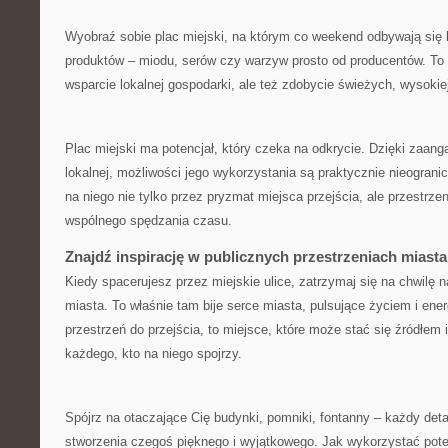
Wyobraź sobie ​plac miejski, na którym‌ co weekend‌ odbywają się 
produktów – miodu, serów czy warzyw prosto ‍od producentów. To 
wsparcie lokalnej gospodarki, ale też zdobycie świeżych, ⁢wysokie
Plac ⁤miejski ma‍ potencjał, który ‌czeka na odkrycie.⁤ Dzięki zaa
lokalnej, możliwości jego wykorzystania są praktycznie nieogran
na niego nie tylko‌ przez pryzmat miejsca przejścia, ale przestrzen
wspólnego spędzania czasu.
Znajdź inspirację w publicznych przestrzeniach miasta
Kiedy spacerujesz‍ przez miejskie ulice, zatrzymaj się na chwilę ⁤n
miasta. To właśnie⁤ tam bije ⁣serce ‌miasta, pulsujące życiem ⁤i ener
przestrzeń do przejścia, to ⁣miejsce,‌ które‌ może ⁢stać się źródłem 
każdego, kto na niego spojrzy.
Spójrz ‌na ⁤otaczające‌ Cię budynki, pomniki, fontanny – każdy deta
stworzenia czegoś pięknego ‌i wyjątkowego. Jak​ wykorzystać pote