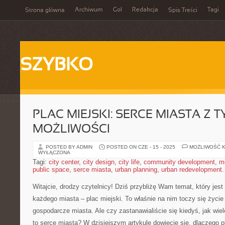
Archiwum
Gol
Redakcja
Tagi
Strona główna
Spis Treści
SZYBKO
PLAC MIEJSKI: SERCE MIASTA Z 
MOŻLIWOŚCI
POSTED BY ADMIN
POSTED ON CZE - 15 - 2025
MOŻLIWOŚĆ 
WYŁĄCZONA
Tagi:
city center
,
city design
,
city life
,
community development
,
m
public space
,
serce miasta
,
urban planning
,
urban redevelopment.
Witajcie,​ drodzy czytelnicy! Dziś przybliżę Wam ⁣temat, który jest
każdego miasta – plac miejski. To właśnie na ‍nim toczy się życie 
‍gospodarcze⁤ miasta. Ale czy zastanawialiście się kiedyś, jak wiel
to serce miasta?​ W dzisiejszym artykule dowiecie się,⁤ dlaczego p