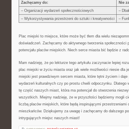
Zachęcamy do:
Nie z
– Organizacji wydarzeń społecznościowych
– Dbał
– Wykorzystywania przestrzeni ‍do sztuki i kreatywności
– Fun
Plac miejski to miejsce, które może być tłem dla wielu niezapomn
doświadczeń. Zachęcamy do⁣ aktywnego tworzenia społeczności 
potencjału⁣ placów miejskich. Niech​ serce miasta bić będzie z rad
Mam nadzieję,​ że po lekturze tego artykułu zaczynacie ⁢lepiej roz
plac miejski w życiu miasta oraz jak wiele​ możliwości niesie dla ‍
miejski jest prawdziwym sercem miasta, które tętni życiem i daje 
wydarzeń kulturalnych czy⁤ po prostu ⁢chwili odpoczynku. ‌Dlatego 
tę część naszych miast, która ma potencjał do stworzenia niezwy
wszystkich. Miejmy nadzieję, że w przyszłości będziemy mogli ci
liczbą placów miejskich, ⁣które będą inspirującymi przestrzeniami
mieszkańców. Dziękujemy za ‍uwagę i zachęcamy⁤ do dalszego po
intrygujących​ miejsc naszych ​miast!