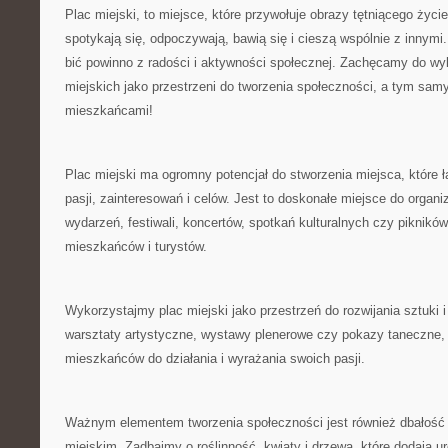
Plac‌ miejski, to miejsce, które przywołuje obrazy tętniącego życie
spotykają się,‍ odpoczywają,⁤ bawią się i cieszą wspólnie z innymi.⁣
bić powinno z radości i aktywności społecznej. Zachęcamy do ⁤wy
miejskich jako ⁤przestrzeni⁣ do tworzenia społeczności, a tym s
mieszkańcami!
Plac‍ miejski ma ⁤ogromny potencjał do⁢ stworzenia miejsca, które​ 
pasji, ​zainteresowań⁣ i celów. Jest to doskonałe miejsce do ​orga
wydarzeń, festiwali,⁤ koncertów, spotkań ⁤kulturalnych czy piknik
mieszkańców i turystów.
Wykorzystajmy plac miejski jako przestrzeń do rozwijania ‌sztuki 
warsztaty artystyczne, ‍wystawy⁣ plenerowe‌ czy pokazy taneczne,
mieszkańców do działania i wyrażania ‍swoich pasji.
Ważnym elementem ⁣tworzenia społeczności jest również dbałość 
miejskim. Zadbajmy o roślinność, kwiaty ‌i⁤ drzewa,‍ które dodają u