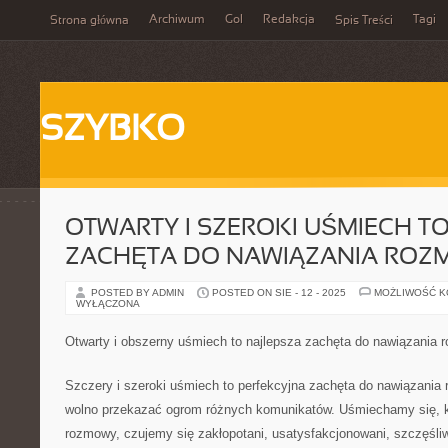
Archiwum
Gol
Redakcja
Tagi
Strona główna
Spis Treści
SZYBKO
OTWARTY I SZEROKI UŚMIECH T
ZACHĘTA DO NAWIĄZANIA RO
POSTED BY ADMIN
POSTED ON SIE - 12 - 2025
MOŻLIWOŚĆ 
WYŁĄCZONA
Otwarty i obszerny uśmiech to najlepsza zachęta do nawiązania
Szczery i szeroki uśmiech to perfekcyjna zachęta do nawiązani
wolno przekazać ogrom różnych komunikatów. Uśmiechamy się, k
rozmowy, czujemy się zakłopotani, usatysfakcjonowani, szczęśl