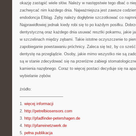
okazję zastąpić wiele słów. Należy w następstwie tego dbać o nie
zachwycać nim każdego dnia. Najważniejsza jest zawsze codzienn
endodoncja Elbląg. Zęby należy dogłębnie szczotkować co najmni
Najprawidłowiej jednak kiedy robi się to po każdym posiłku. Dobrz
dentystyczną oraz każdego dnia usuwać resztki pokarmu, jakie j
w szczelinach między zębami. Takie istotne oczyszczenie to pie
zapobieganie powstawaniu próchnicy. Zaleca się też, by co sześ
dentystę na przeglądzie. Osoby, jakie mimo wszystko nie są zad
są w stanie zdecydować się na przeróżne zabiegi stomatologiczn
kamienia nazębnego. Coraz to więcej postaci decyduje się na apa
wybielanie zębów.
źródło:
———————————
1.
więcej informacji
2.
http://petrelbiosensors.com
3.
http://pfadfinder-petershagen.de
4.
http://pfarreinetzwerk.de
5.
pełna publikacja