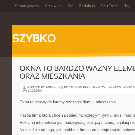
Archiwum
Gol
Redakcja
Tagi
Strona główna
Spis Treści
SZYBKO
OKNA TO BARDZO WAŻNY ELEM
ORAZ MIESZKANIA
POSTED BY ADMIN
POSTED ON PAŹ - 10 - 2025
MOŻLIWOŚĆ 
WYŁĄCZONA
Okna to niezwykle istotny szczegół domu i mieszkania
Każda firma która chce zaistnieć na rozległym rynku, musi mieć s
Reklama internetowa jest nadzwyczaj bieżącą materią, o jakiej n
Niezależnie od tego, jaki profil ma firma i co oferuje swoim nab