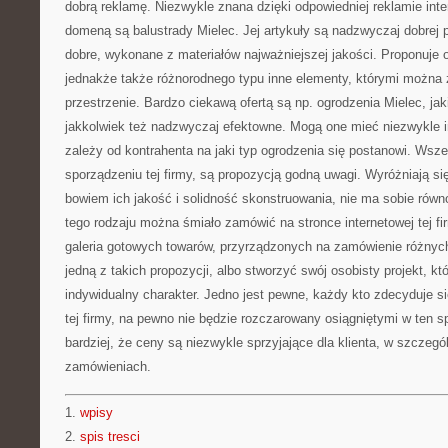
dobrą reklamę. Niezwykle znana dzięki odpowiedniej reklamie intern
domeną są balustrady Mielec. Jej artykuły są nadzwyczaj dobrej p
dobre, wykonane z materiałów najważniejszej jakości. Proponuje o
jednakże także różnorodnego typu inne elementy, którymi można 
przestrzenie. Bardzo ciekawą ofertą są np. ogrodzenia Mielec, jak
jakkolwiek też nadzwyczaj efektowne. Mogą one mieć niezwykle int
zależy od kontrahenta na jaki typ ogrodzenia się postanowi. Wsze
sporządzeniu tej firmy, są propozycją godną uwagi. Wyróżniają się
bowiem ich jakość i solidność skonstruowania, nie ma sobie równ
tego rodzaju można śmiało zamówić na stronce internetowej tej f
galeria gotowych towarów, przyrządzonych na zamówienie różny
jedną z takich propozycji, albo stworzyć swój osobisty projekt, któ
indywidualny charakter. Jedno jest pewne, każdy kto zdecyduje si
tej firmy, na pewno nie będzie rozczarowany osiągniętymi w ten 
bardziej, że ceny są niezwykle sprzyjające dla klienta, w szczegó
zamówieniach.
1.
wpisy
2.
spis tresci