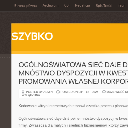
Archiwum
Gol
Redakcja
Tagi
Strona główna
Spis Treści
SZYBKO
OGÓLNOŚWIATOWA SIEĆ DAJE DZ
MNÓSTWO DYSPOZYCJI W KWEST
PROMOWANIA WŁASNEJ KORPOR
POSTED BY ADMIN
POSTED ON LIP - 12 - 2025
MOŻLIWOŚĆ 
WYŁĄCZONA
Kodowanie witryn internetowych stanowi cząstka procesu planowa
Ogólnoświatowa sieć daje dziś pełne mnóstwo dyspozycji w kwest
firmy. Zwłaszcza dla małych i średnich biznesmenów, którzy zaws