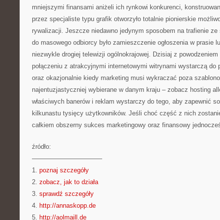
mniejszymi finansami aniżeli ich rynkowi konkurenci, konstruowa
przez specjaliste typu grafik otworzyło totalnie pionierskie możliwo
rywalizacji. Jeszcze niedawno jedynym sposobem na trafienie ze
do masowego odbiorcy było zamieszczenie ogłoszenia w prasie l
niezwykle drogiej telewizji ogólnokrajowej. Dzisiaj z powodzenie
połączeniu z atrakcyjnymi internetowymi witrynami wystarczą do
oraz okazjonalnie kiedy marketing musi wykraczać poza szablono
najentuzjastyczniej wybierane w danym kraju – zobacz hosting al
właściwych banerów i reklam wystarczy do tego, aby zapewnić so
kilkunastu tysięcy użytkowników. Jeśli choć część z nich zostanie
całkiem obszerny sukces marketingowy oraz finansowy jednocześ
źródło:
———————————
1.
poznaj szczegóły
2.
zobacz, jak to działa
3.
sprawdź szczegóły
4.
http://annaskopp.de
5.
http://aolmaill.de