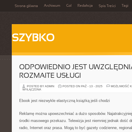
Archiwum
Gol
Redakcja
Tagi
Strona główna
Spis Treści
SZYBKO
ODPOWIEDNIO JEST UWZGLĘDNIA
ROZMAITE USŁUGI
POSTED BY ADMIN
POSTED ON PAŹ - 13 - 2025
MOŻLIWOŚĆ 
WYŁĄCZONA
Ebook jest niezwykle elastyczną książką jeśli chodzi
Reklamę można upowszechniać a dużo sposobów. Najatrakcyjniej
środki masowego przekazu. Telewizja jest niemniej jednak dość 
radio, Internet oraz prasa. Mogą to być gazety codzienne, region