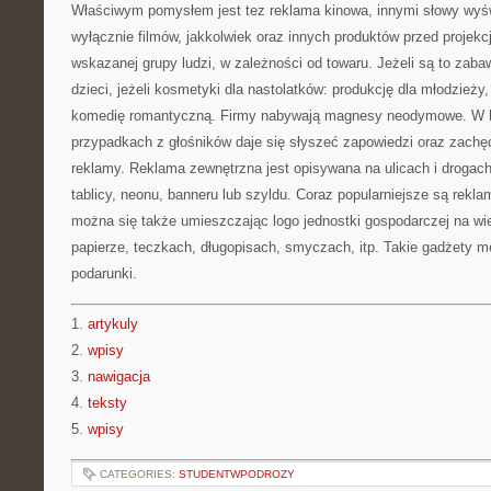
Właściwym pomysłem jest tez reklama kinowa, innymi słowy wyśw
wyłącznie filmów, jakkolwiek oraz innych produktów przed projekc
wskazanej grupy ludzi, w zależności od towaru. Jeżeli są to zabaw
dzieci, jeżeli kosmetyki dla nastolatków: produkcję dla młodzieży
komedię romantyczną. Firmy nabywają magnesy neodymowe. W h
przypadkach z głośników daje się słyszeć zapowiedzi oraz zachę
reklamy. Reklama zewnętrzna jest opisywana na ulicach i drogac
tablicy, neonu, banneru lub szyldu. Coraz popularniejsze są re
można się także umieszczając logo jednostki gospodarczej na wi
papierze, teczkach, długopisach, smyczach, itp. Takie gadżety 
podarunki.
1.
artykuly
2.
wpisy
3.
nawigacja
4.
teksty
5.
wpisy
CATEGORIES:
STUDENTWPODROZY