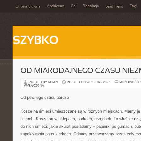
Archiwum
Gol
Redakcja
Tagi
Strona główna
Spis Treści
SZYBKO
OD MIARODAJNEGO CZASU NIEZ
POSTED BY ADMIN
POSTED ON WRZ - 16 - 2025
MOŻLIWOŚĆ 
WYŁĄCZONA
Od pewnego czasu bardzo
Kosze na śmieci umieszczane są w różnych miejscach. Mamy je
ulicach. Kosze są w sklepach, parkach, urzędach. To właśnie d
do nich śmieci, jakie akurat posiadamy – papierki po gumach, but
zapakowania po cukierkach. Odpady przetwarzamy przez cały cza