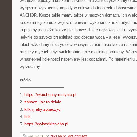
wszędzie będącym koszom na śmieci nie zanieczyszczamy otocz
wyłącznie wyrzucamy odpady w celowo do tego celu dopasowane 
ANCHOR. Kosze takie mamy także w naszych domach. Ich wielko
kosze mniejsze oraz większe, barwne, wykonane z rozmaitych ma
kupujemy jednakże kosze plastikowe. Takie najłatwiej jest utrzy
jedynie go szybko przepłukać pod obecną wodą – a jeżeli wykorzy
jakich wkładamy nieczystości w owym czasie takie kosze na śmiec
musimy myć ich zbyt wielokrotnie – nie ma takiej potrzeby. W kos
w następnej kolejności napełniany jest odpadami. Po napełnieniu
wyrzucamy.
źródło:
———————————
1.
https://wkuchennymmlynie.pl
2.
zobacz, jak to działa
3.
kliknij aby zobaczyć
4.
link
5.
https://gwiazdkiznieba.pl
CATEGORIES:
PRZEMYSŁ MASZYNOWY