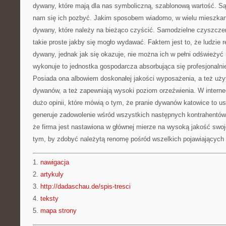
dywany, które mają dla nas symboliczną, szablonową wartość. Są z
nam się ich pozbyć. Jakim sposobem wiadomo, w wielu mieszkan
dywany, które należy na bieżąco czyścić. Samodzielne czyszczen
takie proste jakby się mogło wydawać. Faktem jest to, że ludzie r
dywany, jednak jak się okazuje, nie można ich w pełni odświeżyć 
wykonuje to jednostka gospodarcza absorbująca się profesjonaln
Posiada ona albowiem doskonałej jakości wyposażenia, a też użytk
dywanów, a też zapewniają wysoki poziom orzeźwienia. W intern
dużo opinii, które mówią o tym, że pranie dywanów katowice to us
generuje zadowolenie wśród wszystkich następnych kontrahentów.
że firma jest nastawiona w głównej mierze na wysoką jakość swoje
tym, by zdobyć należytą renomę pośród wszelkich pojawiających
1.
nawigacja
2.
artykuly
3.
http://dadaschau.de/spis-tresci
4.
teksty
5.
mapa strony