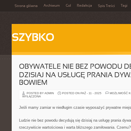
Archiwum
Gol
Redakcja
Tagi
Strona główna
Spis Treści
SZYBKO
OBYWATELE NIE BEZ POWODU DE
DZISIAJ NA USŁUGĘ PRANIA DY
BOWIEM
POSTED BY ADMIN
POSTED ON PAŹ - 11 - 2025
MOŻLIWOŚĆ 
WYŁĄCZONA
Jeśli mamy zamiar w niedługim czasie wyposażyć prywatne miej
Ludzie nie bez powodu decydują się dzisiaj na usługę prania dyw
rzeczywiście wartościowa i warta bliższego zamiłowania. Czemu?