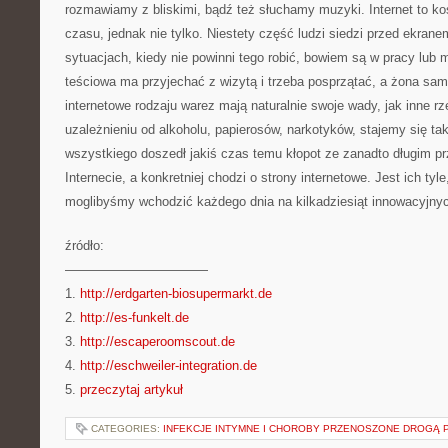
rozmawiamy z bliskimi, bądź też słuchamy muzyki. Internet to 
czasu, jednak nie tylko. Niestety część ludzi siedzi przed ekra
sytuacjach, kiedy nie powinni tego robić, bowiem są w pracy lub m
teściowa ma przyjechać z wizytą i trzeba posprzątać, a żona sama
internetowe rodzaju warez mają naturalnie swoje wady, jak inne r
uzależnieniu od alkoholu, papierosów, narkotyków, stajemy się ta
wszystkiego doszedł jakiś czas temu kłopot ze zanadto długim p
Internecie, a konkretniej chodzi o strony internetowe. Jest ich tyl
moglibyśmy wchodzić każdego dnia na kilkadziesiąt innowacyjnyc
źródło:
———————————
1.
http://erdgarten-biosupermarkt.de
2.
http://es-funkelt.de
3.
http://escaperoomscout.de
4.
http://eschweiler-integration.de
5.
przeczytaj artykuł
CATEGORIES:
INFEKCJE INTYMNE I CHOROBY PRZENOSZONE DROGĄ 