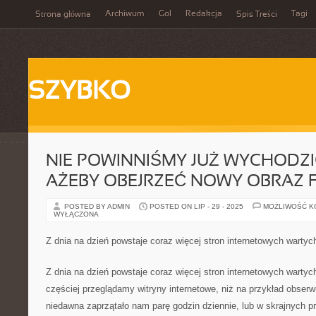
Archiwum
Gol
Redakcja
Tagi
Strona główna
Spis Treści
SZYBKO
NIE POWINNIŚMY JUŻ WYCHODZI
AŻEBY OBEJRZEĆ NOWY OBRAZ 
POSTED BY ADMIN
POSTED ON LIP - 29 - 2025
MOŻLIWOŚĆ 
WYŁĄCZONA
Z dnia na dzień powstaje coraz więcej stron internetowych wartyc
Z dnia na dzień powstaje coraz więcej stron internetowych wartyc
częściej przeglądamy witryny internetowe, niż na przykład obserw
niedawna zaprzątało nam parę godzin dziennie, lub w skrajnych 