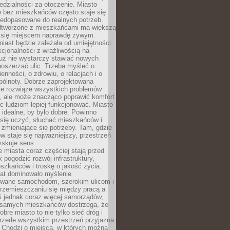
dzialności za otoczenie. Miasto
e bez mieszkańców często staje się
iedopasowane do realnych potrzeb.
łtworzone z mieszkańcami ma większą
 się miejscem naprawdę żywym.
iast będzie zależała od umiejętności
kcjonalności z wrażliwością na
Już nie wystarczy stawiać nowych
oszerzać ulic. Trzeba myśleć o
enności, o zdrowiu, o relacjach i o
pólnoty. Dobrze zaprojektowana
nie rozwiąże wszystkich problemów
, ale może znacząco poprawić komfort
c ludziom lepiej funkcjonować. Miasto
 idealne, by było dobre. Powinno
 się uczyć, słuchać mieszkańców i
zmieniające się potrzeby. Tam, gdzie
w staje się najważniejszy, przestrzeń
yskuje sens.
miasta coraz częściej stają przed
k pogodzić rozwój infrastruktury,
szkańców i troskę o jakość życia.
lat dominowało myślenie
wane samochodom, szerokim ulicom i
rzemieszczaniu się między pracą a
 jednak coraz więcej samorządów,
i samych mieszkańców dostrzega, że
obre miasto to nie tylko sieć dróg i
 przede wszystkim przestrzeń przyjazna
. Chodzi o miejsca, w których można