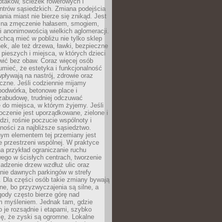
ptaków, ścieżek rowerowych i
ntrów sąsiedzkich. Zmiana podejścia
ania miast nie bierze się znikąd. Jest
 na zmęczenie hałasem, smogiem,
 anonimowością wielkich aglomeracji.
hcą mieć w pobliżu nie tylko sklep
ek, ale też drzewa, ławki, bezpieczne
a pieszych i miejsca, w których dzieci
wić bez obaw. Coraz więcej osób
mieć, że estetyka i funkcjonalność
wpływają na nastrój, zdrowie oraz
eczne. Jeśli codziennie mijamy
podwórka, betonowe place i
zabudowę, trudniej odczuwać
 do miejsca, w którym żyjemy. Jeśli
oczenie jest uporządkowane, zielone i
udzi, rośnie poczucie wspólnoty i
ności za najbliższe sąsiedztwo.
ym elementem tej przemiany jest
 przestrzeni wspólnej. W praktyce
a przykład ograniczanie ruchu
go w ścisłych centrach, tworzenie
adzenie drzew wzdłuż ulic oraz
nie dawnych parkingów w strefy
 Dla części osób takie zmiany bywają
ne, bo przyzwyczajenia są silne, a
ody często bierze górę nad
m myśleniem. Jednak tam, gdzie
je rozsądnie i etapami, szybko
ę, że zyski są ogromne. Lokalne