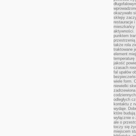
długofalowy
wprowadzono 
okazywało si
sklepy zacz
restauracje 
mieszkańcy 
aktywności. 
punktem tran
przestrzenią
także rola zi
traktowane j
element mie
temperaturę 
jakość powie
czasach ros
fal upałów o
bezpieczeńs
wiele form. 
niewielki sk
zadrzewiona 
codziennych 
odległych cz
kontaktu z n
wydaje. Dobr
które budują
wyłącznie o 
ale o przest
toczy się ży
miejscem sta
biblioteką, 