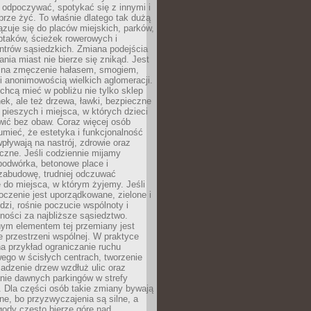
 odpoczywać, spotykać się z innymi i
brze żyć. To właśnie dlatego tak dużą
zuje się do placów miejskich, parków,
ptaków, ścieżek rowerowych i
ntrów sąsiedzkich. Zmiana podejścia
ania miast nie bierze się znikąd. Jest
 na zmęczenie hałasem, smogiem,
 anonimowością wielkich aglomeracji.
hcą mieć w pobliżu nie tylko sklep
ek, ale też drzewa, ławki, bezpieczne
a pieszych i miejsca, w których dzieci
wić bez obaw. Coraz więcej osób
mieć, że estetyka i funkcjonalność
wpływają na nastrój, zdrowie oraz
eczne. Jeśli codziennie mijamy
podwórka, betonowe place i
zabudowę, trudniej odczuwać
 do miejsca, w którym żyjemy. Jeśli
oczenie jest uporządkowane, zielone i
udzi, rośnie poczucie wspólnoty i
ności za najbliższe sąsiedztwo.
ym elementem tej przemiany jest
 przestrzeni wspólnej. W praktyce
a przykład ograniczanie ruchu
go w ścisłych centrach, tworzenie
adzenie drzew wzdłuż ulic oraz
nie dawnych parkingów w strefy
 Dla części osób takie zmiany bywają
ne, bo przyzwyczajenia są silne, a
ody często bierze górę nad