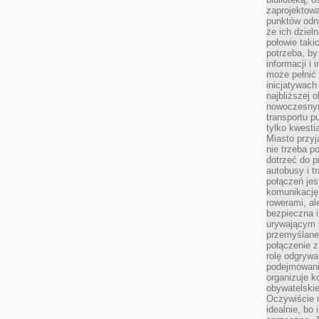
zaprojektow
punktów odni
że ich dziel
połowie taki
potrzeba, by
informacji i 
może pełnić
inicjatywac
najbliższej 
nowoczesnym
transportu p
tylko kwesti
Miasto przy
nie trzeba 
dotrzeć do p
autobusy i t
połączeń jest
komunikację 
rowerami, ale
bezpieczna 
urywającym s
przemyślane 
połączenie z
rolę odgryw
podejmowaniu
organizuje k
obywatelskie
Oczywiście 
idealnie, bo