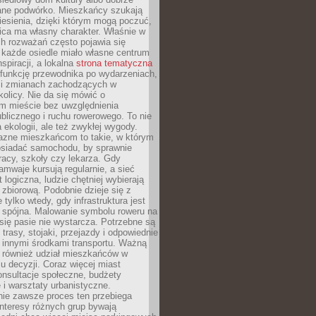
ane podwórko. Mieszkańcy szukają
esienia, dzięki którym mogą poczuć,
nica ma własny charakter. Właśnie w
ch rozważań często pojawia się
 każde osiedle miało własne centrum
inspiracji, a lokalna
strona tematyczna
 funkcję przewodnika po wydarzeniach,
h i zmianach zachodzących w
okolicy. Nie da się mówić o
 mieście bez uwzględnienia
ublicznego i ruchu rowerowego. To nie
a ekologii, ale też zwykłej wygody.
jazne mieszkańcom to takie, w którym
posiadać samochodu, by sprawnie
racy, szkoły czy lekarza. Gdy
ramwaje kursują regularnie, a sieć
 logiczna, ludzie chętniej wybierają
zbiorową. Podobnie dzieje się z
 tylko wtedy, gdy infrastruktura jest
i spójna. Malowanie symbolu roweru na
ię pasie nie wystarcza. Potrzebne są
trasy, stojaki, przejazdy i odpowiednie
 innymi środkami transportu. Ważną
a również udział mieszkańców w
 decyzji. Coraz więcej miast
onsultacje społeczne, budżety
 i warsztaty urbanistyczne.
nie zawsze proces ten przebiega
 interesy różnych grup bywają