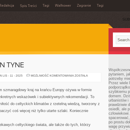
Redakcja
Tagi
Walkower
Zagranie
Tagi
Spis Treści
SUB
N TYNE
Współczesne 
pytaniem, ja
NEWCASTLE
LIS - 11 - 2025
MOŻLIWOŚĆ KOMENTOWANIA
ZOSTAŁA
potrzeby mie
UPON
TYNE
Przez wiele 
podporządko
rym szmaragdowy kraj na krańcu Europy ożywa w formie
szybkiemu p
domem. Dziś
konkretnych wskazówek i subiektywnych rekomendacji. To
urbanistów 
miłość do celtyckich klimatów z rzetelną wiedzą, tworzony z
prawdziwie d
osiedli, ale
aczyć coś więcej niż tylko utarte szlaki. Koniecznie
człowiekowi
spacerować,
po prostu do
iekawych celtyckiego świata, ale także do tych, którzy
wagę przywią