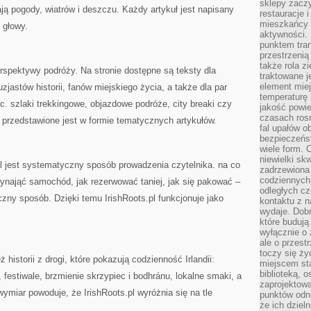
sklepy zacz
ją pogody, wiatrów i deszczu. Każdy artykuł jest napisany
restauracje 
mieszkańcy 
 głowy.
aktywności. 
punktem tran
przestrzenią
także rola zi
erspektywy podróży. Na stronie dostępne są teksty dla
traktowane j
element mie
tuzjastów historii, fanów miejskiego życia, a także dla par
temperaturę 
 szlaki trekkingowe, objazdowe podróże, city breaki czy
jakość powie
czasach ros
 przedstawione jest w formie tematycznych artykułów.
fal upałów o
bezpieczeńs
wiele form. 
niewielki sk
l jest systematyczny sposób prowadzenia czytelnika. na co
zadrzewiona 
codziennych 
wynająć samochód, jak rezerwować taniej, jak się pakować –
odległych cz
czny sposób. Dzięki temu IrishRoots.pl funkcjonuje jako
kontaktu z n
wydaje. Dobr
które budują
wyłącznie o 
ale o przest
toczy się ży
ż historii z drogi, które pokazują codzienność Irlandii:
miejscem sta
biblioteką, 
festiwale, brzmienie skrzypiec i bodhránu, lokalne smaki, a
zaprojektow
 wymiar powoduje, że IrishRoots.pl wyróżnia się na tle
punktów odni
że ich dziel