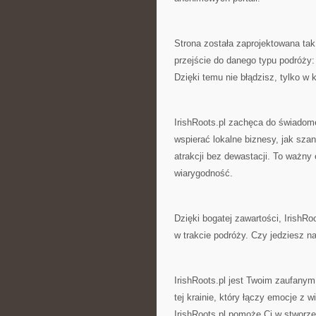
Strona została zaprojektowana tak
przejście do danego typu podróży: 
Dzięki temu nie błądzisz, tylko w k
IrishRoots.pl zachęca do świadome
wspierać lokalne biznesy, jak sz
atrakcji bez dewastacji. To ważny 
wiarygodność.
Dzięki bogatej zawartości, IrishR
w trakcie podróży. Czy jedziesz n
IrishRoots.pl jest Twoim zaufanym
tej krainie, który łączy emocje z w
IrishRoots.pl pomoże Ci w stworze