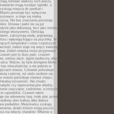
ynają notować większy ruch pieszy,
i kawiarnie mogą rozwijać ogródki, a
zyskują miejsca do spotkań i
Miasto przestaje być wyłącznie
zytowym, a staje się realną
 życia. Nie bez znaczenia pozostaje
eleni. Drzewa i parki nie są już
edynie jako dekoracja, lecz jako istotny
jskiego ekosystemu. Obniżają
latem, zatrzymują wodę, poprawiają
trza i wpływają kojąco na psychikę. W
nących temperatur i coraz częstszych
becność zieleni staje się wręcz kwestią
twa. Zieleń miejska może przyjmować
Czasem jest to duży park, czasem
wer, zielony dach, ogród społeczny albo
ulica. Ważne, by była dostępna blisko
tras mieszkańców, a nie jedynie w
ęściach miasta. Człowiek potrzebuje
aturą częściej, niż wielu osobom się
e miasto potrzebuje również miejsc,
 lokalną tożsamość. Nie chodzi
zabytki czy reprezentacyjne obiekty,
rzenie zwyczajne, codzienne, w których
cie sąsiedzkie. Czasem takim
je się odnowiony targ, mały plac przed
osiedlowy dom kultury albo dobrze
ane podwórko. Mieszkańcy szukają
esienia, dzięki którym mogą poczuć,
nica ma własny charakter. Właśnie w