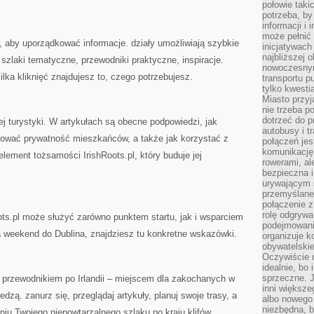
połowie taki
potrzeba, by
informacji i 
może pełnić
, aby uporządkować informacje. działy umożliwiają szybkie
inicjatywac
najbliższej 
szlaki tematyczne, przewodniki praktyczne, inspiracje.
nowoczesnym
ilka kliknięć znajdujesz to, czego potrzebujesz.
transportu p
tylko kwesti
Miasto przy
nie trzeba 
dotrzeć do p
j turystyki. W artykułach są obecne podpowiedzi, jak
autobusy i t
anować prywatność mieszkańców, a także jak korzystać z
połączeń jest
komunikację 
element tożsamości IrishRoots.pl, który buduje jej
rowerami, ale
bezpieczna 
urywającym s
przemyślane 
połączenie z
rolę odgryw
oots.pl może służyć zarówno punktem startu, jak i wsparciem
podejmowaniu
a weekend do Dublina, znajdziesz tu konkretne wskazówki.
organizuje k
obywatelskie
Oczywiście 
idealnie, bo
sprzeczne. J
 przewodnikiem po Irlandii – miejscem dla zakochanych w
inni większe
iedzą. zanurz się, przeglądaj artykuły, planuj swoje trasy, a
albo nowego
niezbędna, 
niu Twojego niepowtarzalnego szlaku po kraju klifów,