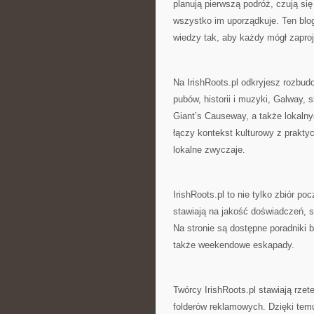
planują pierwszą podróż, czują się
wszystko im uporządkuje. Ten blog
wiedzy tak, aby każdy mógł zapro
Na IrishRoots.pl odkryjesz rozbudo
pubów, historii i muzyki, Galway,
Giant’s Causeway, a także lokalny
łączy kontekst kulturowy z prakty
lokalne zwyczaje.
IrishRoots.pl to nie tylko zbiór 
stawiają na jakość doświadczeń, s
Na stronie są dostępne poradniki 
także weekendowe eskapady.
Twórcy IrishRoots.pl stawiają rzet
folderów reklamowych. Dzięki temu