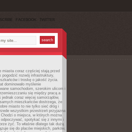
SCRIBE
FACEBOOK
TWITTER
miasta coraz częściej stają przed
k pogodzić rozwój infrastruktury,
szkańców i troskę o jakość życia.
lat dominowało myślenie
wane samochodom, szerokim ulicom i
rzemieszczaniu się między pracą a
 jednak coraz więcej samorządów,
i samych mieszkańców dostrzega, że
obre miasto to nie tylko sieć dróg i
 przede wszystkim przestrzeń przyjazna
. Chodzi o miejsca, w których można
 odpoczywać, spotykać się z innymi i
brze żyć. To właśnie dlatego tak dużą
zuje się do placów miejskich, parków,