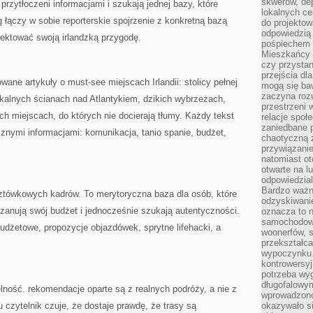
skwerów, de
 przytłoczeni informacjami i szukają jednej bazy, które
lokalnych ce
 łączy w sobie reporterskie spojrzenie z konkretną bazą
do projektow
odpowiedzią
jektować swoją irlandzką przygodę.
pośpiechem i
Mieszkańcy c
czy przystan
przejścia dl
wane artykuły o must-see miejscach Irlandii: stolicy pełnej
mogą się ba
zaczyna rozu
 skalnych ścianach nad Atlantykiem, dzikich wybrzeżach,
przestrzeni 
ch miejscach, do których nie docierają tłumy. Każdy tekst
relacje społ
zaniedbane 
cznymi informacjami: komunikacja, tanio spanie, budżet,
chaotyczną 
przywiązanie
natomiast ot
otwarte na l
odpowiedzial
Bardzo ważn
pocztówkowych kadrów. To merytoryczna baza dla osób, które
odzyskiwanie
zanują swój budżet i jednocześnie szukają autentyczności.
oznacza to n
samochodowe
budżetowe, propozycje objazdówek, sprytne lifehacki, a
woonerfów, s
przekształca
wypoczynku.
kontrowersyj
potrzeba wyg
długofalowy
elność. rekomendacje oparte są z realnych podróży, a nie z
wprowadzono 
 czytelnik czuje, że dostaje prawdę, że trasy są
okazywało si