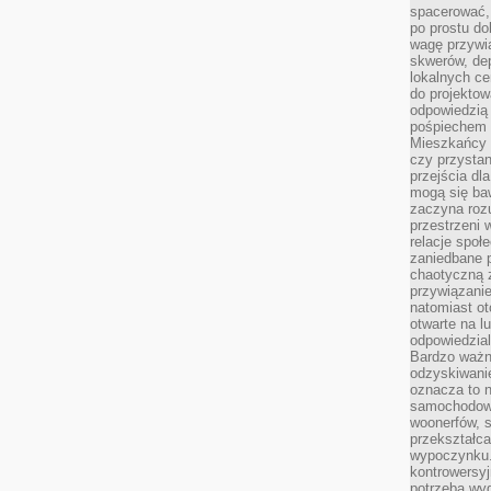
spacerować,
po prostu do
wagę przywią
skwerów, de
lokalnych ce
do projektow
odpowiedzią
pośpiechem i
Mieszkańcy c
czy przystan
przejścia dl
mogą się ba
zaczyna rozu
przestrzeni 
relacje społ
zaniedbane 
chaotyczną 
przywiązanie
natomiast ot
otwarte na l
odpowiedzial
Bardzo ważn
odzyskiwanie
oznacza to n
samochodowe
woonerfów, s
przekształca
wypoczynku.
kontrowersyj
potrzeba wyg