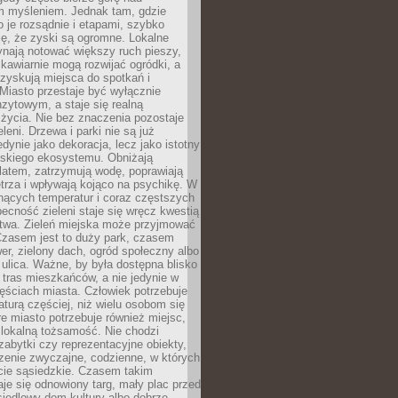
m myśleniem. Jednak tam, gdzie
je rozsądnie i etapami, szybko
ę, że zyski są ogromne. Lokalne
ynają notować większy ruch pieszy,
i kawiarnie mogą rozwijać ogródki, a
zyskują miejsca do spotkań i
Miasto przestaje być wyłącznie
zytowym, a staje się realną
 życia. Nie bez znaczenia pozostaje
eleni. Drzewa i parki nie są już
edynie jako dekoracja, lecz jako istotny
jskiego ekosystemu. Obniżają
latem, zatrzymują wodę, poprawiają
trza i wpływają kojąco na psychikę. W
nących temperatur i coraz częstszych
becność zieleni staje się wręcz kwestią
twa. Zieleń miejska może przyjmować
Czasem jest to duży park, czasem
wer, zielony dach, ogród społeczny albo
ulica. Ważne, by była dostępna blisko
tras mieszkańców, a nie jedynie w
ęściach miasta. Człowiek potrzebuje
aturą częściej, niż wielu osobom się
e miasto potrzebuje również miejsc,
 lokalną tożsamość. Nie chodzi
zabytki czy reprezentacyjne obiekty,
rzenie zwyczajne, codzienne, w których
cie sąsiedzkie. Czasem takim
je się odnowiony targ, mały plac przed
osiedlowy dom kultury albo dobrze