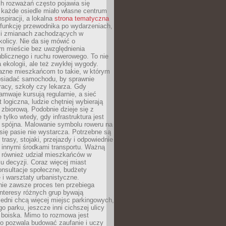
ch rozważań często pojawia się
 każde osiedle miało własne centrum
inspiracji, a lokalna
strona tematyczna
 funkcję przewodnika po wydarzeniach,
h i zmianach zachodzących w
okolicy. Nie da się mówić o
 mieście bez uwzględnienia
ublicznego i ruchu rowerowego. To nie
a ekologii, ale też zwykłej wygody.
jazne mieszkańcom to takie, w którym
posiadać samochodu, by sprawnie
racy, szkoły czy lekarza. Gdy
ramwaje kursują regularnie, a sieć
 logiczna, ludzie chętniej wybierają
zbiorową. Podobnie dzieje się z
 tylko wtedy, gdy infrastruktura jest
i spójna. Malowanie symbolu roweru na
ię pasie nie wystarcza. Potrzebne są
trasy, stojaki, przejazdy i odpowiednie
 innymi środkami transportu. Ważną
a również udział mieszkańców w
 decyzji. Coraz więcej miast
onsultacje społeczne, budżety
 i warsztaty urbanistyczne.
nie zawsze proces ten przebiega
 interesy różnych grup bywają
edni chcą więcej miejsc parkingowych,
go parku, jeszcze inni cichszej ulicy
 boiska. Mimo to rozmowa jest
bo pozwala budować zaufanie i uczy