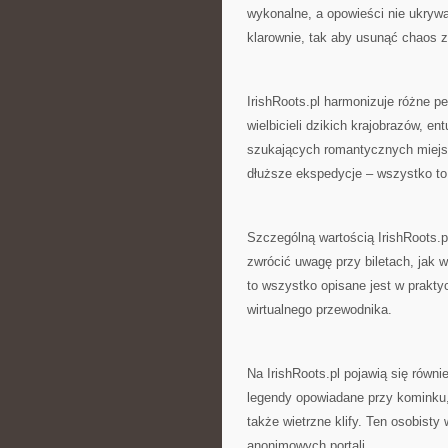
wykonalne, a opowieści nie ukrywa
klarownie, tak aby usunąć chaos z
IrishRoots.pl harmonizuje różne p
wielbicieli dzikich krajobrazów, en
szukających romantycznych miejsc.
dłuższe ekspedycje – wszystko to
Szczególną wartością IrishRoots.p
zwrócić uwagę przy biletach, jak 
to wszystko opisane jest w prakty
wirtualnego przewodnika.
Na IrishRoots.pl pojawią się równie
legendy opowiadane przy kominku, 
także wietrzne klify. Ten osobisty
anonimowych portali.