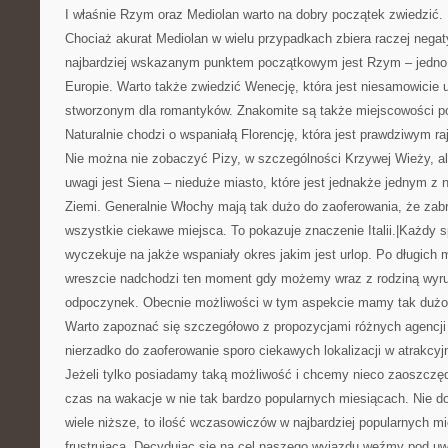
I właśnie Rzym oraz Mediolan warto na dobry początek zwiedzić.
Chociaż akurat Mediolan w wielu przypadkach zbiera raczej negat
najbardziej wskazanym punktem początkowym jest Rzym – jedno 
Europie. Warto także zwiedzić Wenecję, która jest niesamowicie
stworzonym dla romantyków. Znakomite są także miejscowości po
Naturalnie chodzi o wspaniałą Florencję, która jest prawdziwym ra
Nie można nie zobaczyć Pizy, w szczególności Krzywej Wieży, al
uwagi jest Siena – nieduże miasto, które jest jednakże jednym z 
Ziemi. Generalnie Włochy mają tak dużo do zaoferowania, że zab
wszystkie ciekawe miejsca. To pokazuje znaczenie Italii.|Każdy 
wyczekuje na jakże wspaniały okres jakim jest urlop. Po długich 
wreszcie nadchodzi ten moment gdy możemy wraz z rodziną wyr
odpoczynek. Obecnie możliwości w tym aspekcie mamy tak dużo, 
Warto zapoznać się szczegółowo z propozycjami różnych agencji 
nierzadko do zaoferowanie sporo ciekawych lokalizacji w atrakcyjn
Jeżeli tylko posiadamy taką możliwość i chcemy nieco zaoszczęd
czas na wakacje w nie tak bardzo popularnych miesiącach. Nie d
wiele niższe, to ilość wczasowiczów w najbardziej popularnych mi
frustrująca. Decydując się na cel naszego wyjazdu weźmy pod u