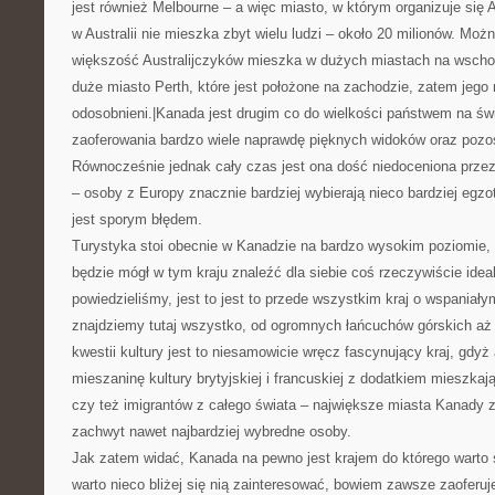
jest również Melbourne – a więc miasto, w którym organizuje się 
w Australii nie mieszka zbyt wielu ludzi – około 20 milionów. Moż
większość Australijczyków mieszka w dużych miastach na wschod
duże miasto Perth, które jest położone na zachodzie, zatem jego
odosobnieni.|Kanada jest drugim co do wielkości państwem na świ
zaoferowania bardzo wiele naprawdę pięknych widoków oraz pozost
Równocześnie jednak cały czas jest ona dość niedoceniona przez
– osoby z Europy znacznie bardziej wybierają nieco bardziej egz
jest sporym błędem.
Turystyka stoi obecnie w Kanadzie na bardzo wysokim poziomie, 
będzie mógł w tym kraju znaleźć dla siebie coś rzeczywiście idea
powiedzieliśmy, jest to jest to przede wszystkim kraj o wspaniał
znajdziemy tutaj wszystko, od ogromnych łańcuchów górskich aż p
kwestii kultury jest to niesamowicie wręcz fascynujący kraj, gdyż
mieszaninę kultury brytyjskiej i francuskiej z dodatkiem mieszkaj
czy też imigrantów z całego świata – największe miasta Kanady
zachwyt nawet najbardziej wybredne osoby.
Jak zatem widać, Kanada na pewno jest krajem do którego warto s
warto nieco bliżej się nią zainteresować, bowiem zawsze zaoferu