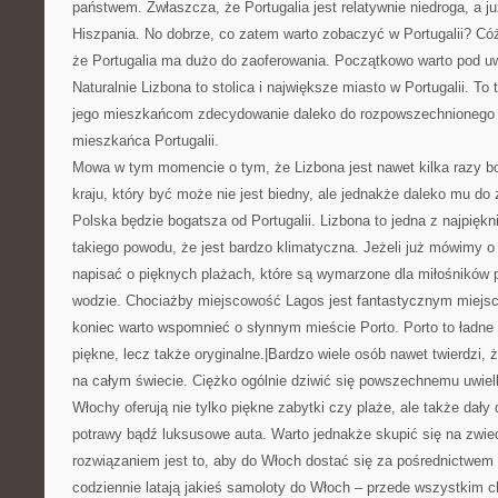
państwem. Zwłaszcza, że Portugalia jest relatywnie niedroga, a ju
Hiszpania. No dobrze, co zatem warto zobaczyć w Portugalii? Cóż
że Portugalia ma dużo do zaoferowania. Początkowo warto pod u
Naturalnie Lizbona to stolica i największe miasto w Portugalii. To
jego mieszkańcom zdecydowanie daleko do rozpowszechnionego 
mieszkańca Portugalii.
Mowa w tym momencie o tym, że Lizbona jest nawet kilka razy bo
kraju, który być może nie jest biedny, ale jednakże daleko mu do 
Polska będzie bogatsza od Portugalii. Lizbona to jedna z najpiękn
takiego powodu, że jest bardzo klimatyczna. Jeżeli już mówimy o
napisać o pięknych plażach, które są wymarzone dla miłośników pl
wodzie. Chociażby miejscowość Lagos jest fantastycznym miejs
koniec warto wspomnieć o słynnym mieście Porto. Porto to ładne m
piękne, lecz także oryginalne.|Bardzo wiele osób nawet twierdzi, że
na całym świecie. Ciężko ogólnie dziwić się powszechnemu uwiel
Włochy oferują nie tylko piękne zabytki czy plaże, ale także dały
potrawy bądź luksusowe auta. Warto jednakże skupić się na zwied
rozwiązaniem jest to, aby do Włoch dostać się za pośrednictwem li
codziennie latają jakieś samoloty do Włoch – przede wszystkim 