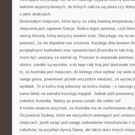
walorów wypoczynkowych, do których zalicza się plaża czy dobr
o jakiś atrakcjach.
Doskonałym miejscem, które łączy ze sobą świetną temperaturę i
obejrzenia jest zapewne Grecja. Stolica tegoż państwa, czyli Aten
ważną historią, którą wszyscy powinni znać. Decydując się na w
pewność, że nie dopadnie nas znużenie. Każdego dnia bowiem A
przepięknymi budowlami oraz opowieściami.|Australia to taki kraj,
może być uważany za niemal raj. Przecież to wspaniałe państwo, 
słońce, zarobki są wysokie, a do tego cały kraj jest doskonale zo
to, że Australia jest miejscem, do którego chce wybrać się wielu l
owego grona, powinieneś przede wszystkim wiedzieć, że wycieczka
wydatek. To w końcu kraj położony na końcu świata – z naszego 
same bilety na samolot kosztują majątek. Jednak jeśli postaram
zwiedzić Australię. Należy po prostu ustalić dla siebie cel!
A trzeba otwarcie przyznać, że Australia ma do zaoferowania dla 
Oczywiście Sydney, które we wszystkich rankingach jest umiesz
miejscach, jeżeli wziąć pod uwagę zadowolenie mieszkańców z ży
zabytków, na przykład słynną Operę, ale także dużo innych miej