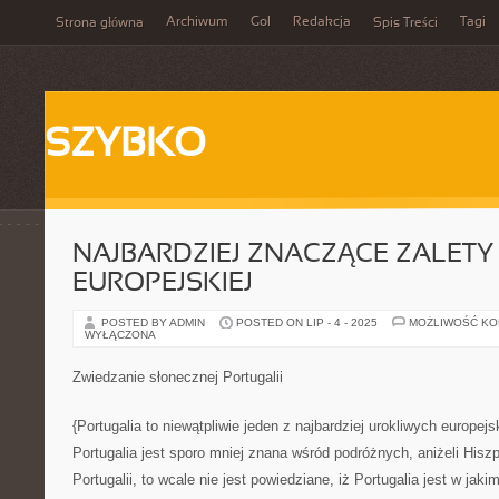
Archiwum
Gol
Redakcja
Tagi
Strona główna
Spis Treści
SZYBKO
NAJBARDZIEJ ZNACZĄCE ZALETY 
EUROPEJSKIEJ
POSTED BY ADMIN
POSTED ON LIP - 4 - 2025
MOŻLIWOŚĆ K
WYŁĄCZONA
Zwiedzanie słonecznej Portugalii
{Portugalia to niewątpliwie jeden z najbardziej urokliwych europej
Portugalia jest sporo mniej znana wśród podróżnych, aniżeli Hisz
Portugalii, to wcale nie jest powiedziane, iż Portugalia jest w jak