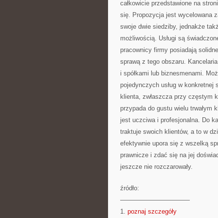
całkowicie przedstawione na stron
się. Propozycja jest wycelowana 
swoje dwie siedziby, jednakże tak
możliwością. Usługi są świadczon
pracownicy firmy posiadają solidn
sprawą z tego obszaru. Kancelaria
i spółkami lub biznesmenami. Możn
pojedynczych usług w konkretnej s
klienta, zwłaszcza przy częstym k
przypada do gustu wielu trwałym k
jest uczciwa i profesjonalna. Do 
traktuje swoich klientów, a to w d
efektywnie upora się z wszelką sp
prawnicze i zdać się na jej doświa
jeszcze nie rozczarowały.
źródło:
———————————
1.
poznaj szczegóły