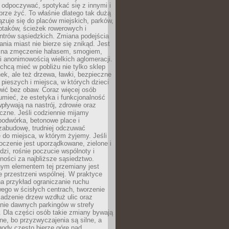
 odpoczywać, spotykać się z innymi i
brze żyć. To właśnie dlatego tak dużą
zuje się do placów miejskich, parków,
ptaków, ścieżek rowerowych i
ntrów sąsiedzkich. Zmiana podejścia
ania miast nie bierze się znikąd. Jest
 na zmęczenie hałasem, smogiem,
 anonimowością wielkich aglomeracji.
hcą mieć w pobliżu nie tylko sklep
ek, ale też drzewa, ławki, bezpieczne
a pieszych i miejsca, w których dzieci
wić bez obaw. Coraz więcej osób
mieć, że estetyka i funkcjonalność
wpływają na nastrój, zdrowie oraz
eczne. Jeśli codziennie mijamy
podwórka, betonowe place i
zabudowę, trudniej odczuwać
 do miejsca, w którym żyjemy. Jeśli
oczenie jest uporządkowane, zielone i
udzi, rośnie poczucie wspólnoty i
ności za najbliższe sąsiedztwo.
ym elementem tej przemiany jest
 przestrzeni wspólnej. W praktyce
a przykład ograniczanie ruchu
go w ścisłych centrach, tworzenie
adzenie drzew wzdłuż ulic oraz
nie dawnych parkingów w strefy
 Dla części osób takie zmiany bywają
ne, bo przyzwyczajenia są silne, a
ody często bierze górę nad