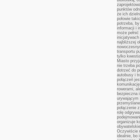
zaprojektow
punktów odni
że ich dziel
połowie taki
potrzeba, by
informacji i 
może pełnić
inicjatywac
najbliższej 
nowoczesnym
transportu p
tylko kwesti
Miasto przy
nie trzeba 
dotrzeć do p
autobusy i t
połączeń jest
komunikację 
rowerami, ale
bezpieczna 
urywającym s
przemyślane 
połączenie z
rolę odgryw
podejmowaniu
organizuje k
obywatelskie
Oczywiście 
idealnie, bo