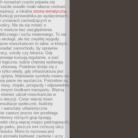
ch rozważań często pojawia się
 każde osiedle miało własne centrum
inspiracji, a lokalna
strona tematyczna
 funkcję przewodnika po wydarzeniach,
h i zmianach zachodzących w
okolicy. Nie da się mówić o
 mieście bez uwzględnienia
ublicznego i ruchu rowerowego. To nie
a ekologii, ale też zwykłej wygody.
jazne mieszkańcom to takie, w którym
posiadać samochodu, by sprawnie
racy, szkoły czy lekarza. Gdy
ramwaje kursują regularnie, a sieć
 logiczna, ludzie chętniej wybierają
zbiorową. Podobnie dzieje się z
 tylko wtedy, gdy infrastruktura jest
i spójna. Malowanie symbolu roweru na
ię pasie nie wystarcza. Potrzebne są
trasy, stojaki, przejazdy i odpowiednie
 innymi środkami transportu. Ważną
a również udział mieszkańców w
 decyzji. Coraz więcej miast
onsultacje społeczne, budżety
 i warsztaty urbanistyczne.
nie zawsze proces ten przebiega
 interesy różnych grup bywają
edni chcą więcej miejsc parkingowych,
go parku, jeszcze inni cichszej ulicy
 boiska. Mimo to rozmowa jest
bo pozwala budować zaufanie i uczy