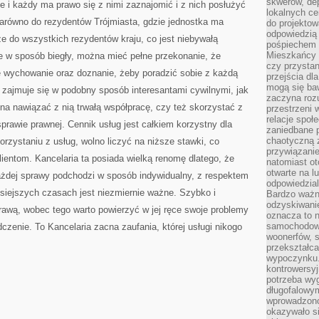
skwerów, de
ie i każdy ma prawo się z nimi zaznajomić i z nich posłużyć
lokalnych ce
zarówno do rezydentów Trójmiasta, gdzie jednostka ma
do projektow
odpowiedzią
że do wszystkich rezydentów kraju, co jest niebywałą
pośpiechem i
Mieszkańcy c
e w sposób biegły, można mieć pełne przekonanie, że
czy przystan
e wychowanie oraz doznanie, żeby poradzić sobie z każdą
przejścia dl
mogą się ba
 zajmuje się w podobny sposób interesantami cywilnymi, jak
zaczyna rozu
a nawiązać z nią trwałą współpracę, czy też skorzystać z
przestrzeni 
relacje społ
prawie prawnej. Cennik usług jest całkiem korzystny dla
zaniedbane 
chaotyczną 
orzystaniu z usług, wolno liczyć na niższe stawki, co
przywiązanie
lientom. Kancelaria ta posiada wielką renomę dlatego, że
natomiast ot
otwarte na l
każdej sprawy podchodzi w sposób indywidualny, z respektem
odpowiedzial
zisiejszych czasach jest niezmiernie ważne. Szybko i
Bardzo ważn
odzyskiwanie
rawą, wobec tego warto powierzyć w jej ręce swoje problemy
oznacza to n
samochodowe
dczenie. To Kancelaria zacna zaufania, której usługi nikogo
woonerfów, s
przekształca
wypoczynku.
kontrowersyj
potrzeba wyg
długofalowy
wprowadzono 
okazywało si