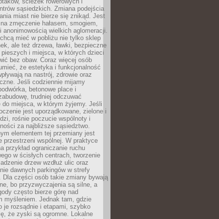
ptaków, ścieżek rowerowych i
ntrów sąsiedzkich. Zmiana podejścia
ania miast nie bierze się znikąd. Jest
 na zmęczenie hałasem, smogiem,
 anonimowością wielkich aglomeracji.
hcą mieć w pobliżu nie tylko sklep
ek, ale też drzewa, ławki, bezpieczne
a pieszych i miejsca, w których dzieci
wić bez obaw. Coraz więcej osób
mieć, że estetyka i funkcjonalność
wpływają na nastrój, zdrowie oraz
eczne. Jeśli codziennie mijamy
podwórka, betonowe place i
zabudowę, trudniej odczuwać
 do miejsca, w którym żyjemy. Jeśli
oczenie jest uporządkowane, zielone i
udzi, rośnie poczucie wspólnoty i
ności za najbliższe sąsiedztwo.
ym elementem tej przemiany jest
 przestrzeni wspólnej. W praktyce
a przykład ograniczanie ruchu
go w ścisłych centrach, tworzenie
adzenie drzew wzdłuż ulic oraz
nie dawnych parkingów w strefy
 Dla części osób takie zmiany bywają
ne, bo przyzwyczajenia są silne, a
ody często bierze górę nad
m myśleniem. Jednak tam, gdzie
je rozsądnie i etapami, szybko
ę, że zyski są ogromne. Lokalne