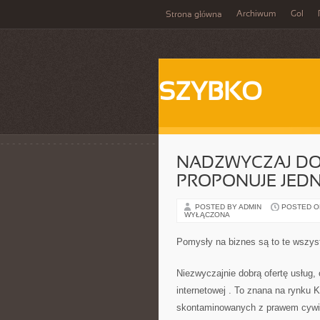
Archiwum
Gol
Strona główna
SZYBKO
NADZWYCZAJ DO
PROPONUJE JED
POSTED BY ADMIN
POSTED ON 
WYŁĄCZONA
Pomysły na biznes są to te wszyst
Niezwyczajnie dobrą ofertę usług, 
internetowej
. To znana na rynku K
skontaminowanych z prawem cywil