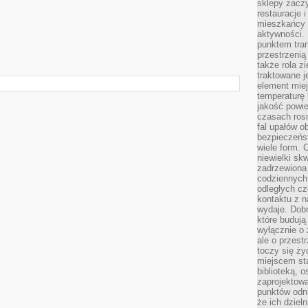
sklepy zacz
restauracje 
mieszkańcy 
aktywności. 
punktem tran
przestrzenią
także rola zi
traktowane j
element mie
temperaturę 
jakość powie
czasach ros
fal upałów o
bezpieczeńs
wiele form. 
niewielki sk
zadrzewiona 
codziennych 
odległych cz
kontaktu z n
wydaje. Dobr
które budują
wyłącznie o 
ale o przest
toczy się ży
miejscem sta
biblioteką, 
zaprojektow
punktów odni
że ich dziel