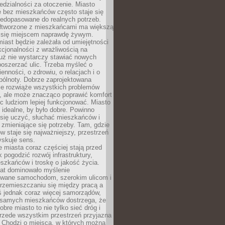
dzialności za otoczenie. Miasto
e bez mieszkańców często staje się
iedopasowane do realnych potrzeb.
łtworzone z mieszkańcami ma większą
 się miejscem naprawdę żywym.
iast będzie zależała od umiejętności
kcjonalności z wrażliwością na
Już nie wystarczy stawiać nowych
oszerzać ulic. Trzeba myśleć o
enności, o zdrowiu, o relacjach i o
pólnoty. Dobrze zaprojektowana
nie rozwiąże wszystkich problemów
, ale może znacząco poprawić komfort
c ludziom lepiej funkcjonować. Miasto
 idealne, by było dobre. Powinno
 się uczyć, słuchać mieszkańców i
zmieniające się potrzeby. Tam, gdzie
w staje się najważniejszy, przestrzeń
yskuje sens.
miasta coraz częściej stają przed
k pogodzić rozwój infrastruktury,
szkańców i troskę o jakość życia.
lat dominowało myślenie
wane samochodom, szerokim ulicom i
rzemieszczaniu się między pracą a
 jednak coraz więcej samorządów,
i samych mieszkańców dostrzega, że
obre miasto to nie tylko sieć dróg i
 przede wszystkim przestrzeń przyjazna
. Chodzi o miejsca, w których można