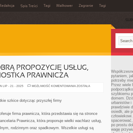
Redakcja
Tagi
Walkower
Zagranie
Tagi
Spis Treści
SUB
BRĄ PROPOZYCJĘ USŁUG,
Współczesne 
NOSTKA PRAWNICZA
pytaniem, ja
potrzeby mie
Przez wiele 
NADZWYCZAJ
LIP - 21 - 2025
MOŻLIWOŚĆ KOMENTOWANIA
ZOSTAŁA
podporządko
DOBRĄ
PROPOZYCJĘ
szybkiemu p
USŁUG,
domem. Dziś
PROPONUJE
kie szkice dotycząc przyszłej firmy
JEDNOSTKA
urbanistów 
PRAWNICZA
prawdziwie d
osiedli, ale
oferuje firma prawnicza, która przedstawia się na stronce
człowiekowi
spacerować,
ancelaria Prawnicza, która proponuje wielki wachlarz usług,
po prostu do
nym, rodzinnym oraz spadkowym. Wszelkie usługi są
wagę przywią