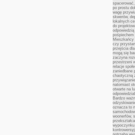
spacerować,
po prostu do
wagę przywią
skwerów, de
lokalnych ce
do projektow
odpowiedzią
pośpiechem i
Mieszkańcy c
czy przystan
przejścia dl
mogą się ba
zaczyna rozu
przestrzeni 
relacje społ
zaniedbane 
chaotyczną 
przywiązanie
natomiast ot
otwarte na l
odpowiedzial
Bardzo ważn
odzyskiwanie
oznacza to n
samochodowe
woonerfów, s
przekształca
wypoczynku.
kontrowersyj
potrzeba wyg