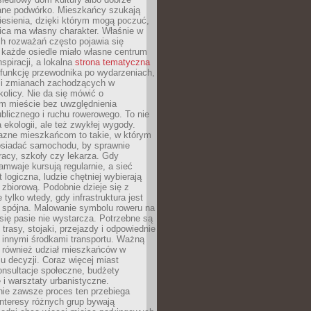
ane podwórko. Mieszkańcy szukają
esienia, dzięki którym mogą poczuć,
nica ma własny charakter. Właśnie w
ch rozważań często pojawia się
 każde osiedle miało własne centrum
inspiracji, a lokalna
strona tematyczna
 funkcję przewodnika po wydarzeniach,
h i zmianach zachodzących w
okolicy. Nie da się mówić o
 mieście bez uwzględnienia
ublicznego i ruchu rowerowego. To nie
a ekologii, ale też zwykłej wygody.
jazne mieszkańcom to takie, w którym
posiadać samochodu, by sprawnie
racy, szkoły czy lekarza. Gdy
ramwaje kursują regularnie, a sieć
 logiczna, ludzie chętniej wybierają
zbiorową. Podobnie dzieje się z
 tylko wtedy, gdy infrastruktura jest
i spójna. Malowanie symbolu roweru na
ię pasie nie wystarcza. Potrzebne są
trasy, stojaki, przejazdy i odpowiednie
 innymi środkami transportu. Ważną
a również udział mieszkańców w
 decyzji. Coraz więcej miast
onsultacje społeczne, budżety
 i warsztaty urbanistyczne.
nie zawsze proces ten przebiega
 interesy różnych grup bywają