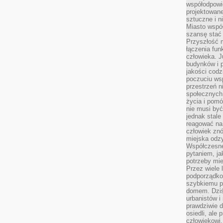
współodpowie
projektowan
sztuczne i n
Miasto wspó
szansę stać
Przyszłość m
łączenia fun
człowieka. 
budynków i p
jakości codzi
poczuciu ws
przestrzeń 
społecznych
życia i pomó
nie musi być
jednak stale
reagować na 
człowiek znó
miejska odz
Współczesne 
pytaniem, ja
potrzeby mie
Przez wiele 
podporządko
szybkiemu p
domem. Dziś
urbanistów 
prawdziwie d
osiedli, ale
człowiekowi