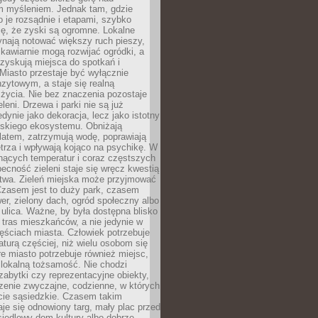
m myśleniem. Jednak tam, gdzie
je rozsądnie i etapami, szybko
ę, że zyski są ogromne. Lokalne
ynają notować większy ruch pieszy,
i kawiarnie mogą rozwijać ogródki, a
zyskują miejsca do spotkań i
Miasto przestaje być wyłącznie
zytowym, a staje się realną
 życia. Nie bez znaczenia pozostaje
eleni. Drzewa i parki nie są już
edynie jako dekoracja, lecz jako istotny
jskiego ekosystemu. Obniżają
latem, zatrzymują wodę, poprawiają
trza i wpływają kojąco na psychikę. W
nących temperatur i coraz częstszych
becność zieleni staje się wręcz kwestią
twa. Zieleń miejska może przyjmować
Czasem jest to duży park, czasem
wer, zielony dach, ogród społeczny albo
ulica. Ważne, by była dostępna blisko
tras mieszkańców, a nie jedynie w
ęściach miasta. Człowiek potrzebuje
aturą częściej, niż wielu osobom się
e miasto potrzebuje również miejsc,
 lokalną tożsamość. Nie chodzi
zabytki czy reprezentacyjne obiekty,
rzenie zwyczajne, codzienne, w których
cie sąsiedzkie. Czasem takim
je się odnowiony targ, mały plac przed
osiedlowy dom kultury albo dobrze