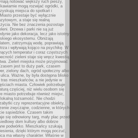
ynają notować większy ruch pieszy,
i kawiarnie mogą rozwijać ogródki, a
zyskują miejsca do spotkań i
Miasto przestaje być wyłącznie
zytowym, a staje się realną
 życia. Nie bez znaczenia pozostaje
eleni. Drzewa i parki nie są już
edynie jako dekoracja, lecz jako istotny
jskiego ekosystemu. Obniżają
latem, zatrzymują wodę, poprawiają
trza i wpływają kojąco na psychikę. W
nących temperatur i coraz częstszych
becność zieleni staje się wręcz kwestią
twa. Zieleń miejska może przyjmować
Czasem jest to duży park, czasem
wer, zielony dach, ogród społeczny albo
ulica. Ważne, by była dostępna blisko
tras mieszkańców, a nie jedynie w
ęściach miasta. Człowiek potrzebuje
aturą częściej, niż wielu osobom się
e miasto potrzebuje również miejsc,
 lokalną tożsamość. Nie chodzi
zabytki czy reprezentacyjne obiekty,
rzenie zwyczajne, codzienne, w których
cie sąsiedzkie. Czasem takim
je się odnowiony targ, mały plac przed
osiedlowy dom kultury albo dobrze
ane podwórko. Mieszkańcy szukają
esienia, dzięki którym mogą poczuć,
nica ma własny charakter. Właśnie w