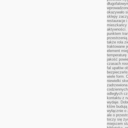
długofalowy
wprowadzono 
okazywało si
sklepy zacz
restauracje 
mieszkańcy 
aktywności. 
punktem tran
przestrzenią
także rola zi
traktowane j
element mie
temperaturę 
jakość powie
czasach ros
fal upałów o
bezpieczeńs
wiele form. 
niewielki sk
zadrzewiona 
codziennych 
odległych cz
kontaktu z n
wydaje. Dobr
które budują
wyłącznie o 
ale o przest
toczy się ży
miejscem sta
biblioteką, 