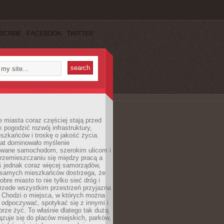
SCRIBE
FACEBOOK
TWITTER
miasta coraz częściej stają przed
k pogodzić rozwój infrastruktury,
szkańców i troskę o jakość życia.
lat dominowało myślenie
wane samochodom, szerokim ulicom i
rzemieszczaniu się między pracą a
 jednak coraz więcej samorządów,
i samych mieszkańców dostrzega, że
obre miasto to nie tylko sieć dróg i
 przede wszystkim przestrzeń przyjazna
. Chodzi o miejsca, w których można
 odpoczywać, spotykać się z innymi i
brze żyć. To właśnie dlatego tak dużą
zuje się do placów miejskich, parków,