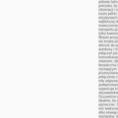
połowie taki
potrzeba, by
informacji i 
może pełnić
inicjatywac
najbliższej 
nowoczesnym
transportu p
tylko kwesti
Miasto przy
nie trzeba 
dotrzeć do p
autobusy i t
połączeń jest
komunikację 
rowerami, ale
bezpieczna 
urywającym s
przemyślane 
połączenie z
rolę odgryw
podejmowaniu
organizuje k
obywatelskie
Oczywiście 
idealnie, bo
sprzeczne. J
inni większe
albo nowego
niezbędna, 