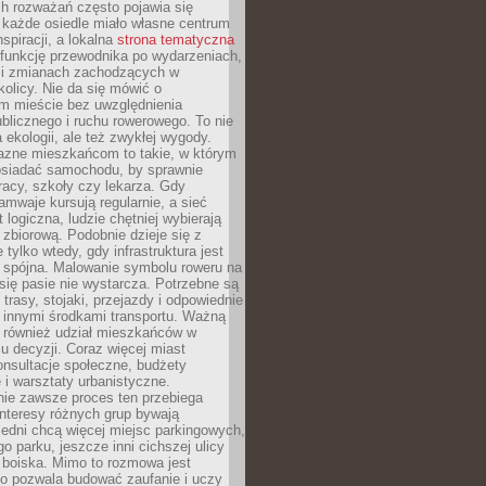
ch rozważań często pojawia się
 każde osiedle miało własne centrum
inspiracji, a lokalna
strona tematyczna
 funkcję przewodnika po wydarzeniach,
h i zmianach zachodzących w
okolicy. Nie da się mówić o
 mieście bez uwzględnienia
ublicznego i ruchu rowerowego. To nie
a ekologii, ale też zwykłej wygody.
jazne mieszkańcom to takie, w którym
posiadać samochodu, by sprawnie
racy, szkoły czy lekarza. Gdy
ramwaje kursują regularnie, a sieć
 logiczna, ludzie chętniej wybierają
zbiorową. Podobnie dzieje się z
 tylko wtedy, gdy infrastruktura jest
i spójna. Malowanie symbolu roweru na
ię pasie nie wystarcza. Potrzebne są
trasy, stojaki, przejazdy i odpowiednie
 innymi środkami transportu. Ważną
a również udział mieszkańców w
 decyzji. Coraz więcej miast
onsultacje społeczne, budżety
 i warsztaty urbanistyczne.
nie zawsze proces ten przebiega
 interesy różnych grup bywają
edni chcą więcej miejsc parkingowych,
go parku, jeszcze inni cichszej ulicy
 boiska. Mimo to rozmowa jest
bo pozwala budować zaufanie i uczy