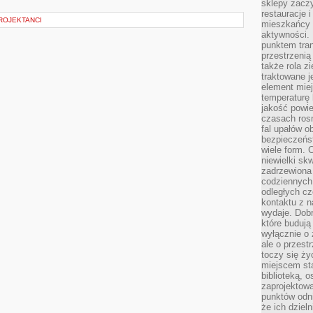
sklepy zacz
restauracje 
ROJEKTANCI
mieszkańcy 
aktywności. 
punktem tran
przestrzenią
także rola zi
traktowane j
element mie
temperaturę 
jakość powie
czasach ros
fal upałów o
bezpieczeńs
wiele form. 
niewielki sk
zadrzewiona 
codziennych 
odległych cz
kontaktu z n
wydaje. Dobr
które budują
wyłącznie o 
ale o przest
toczy się ży
miejscem sta
biblioteką, 
zaprojektow
punktów odni
że ich dziel