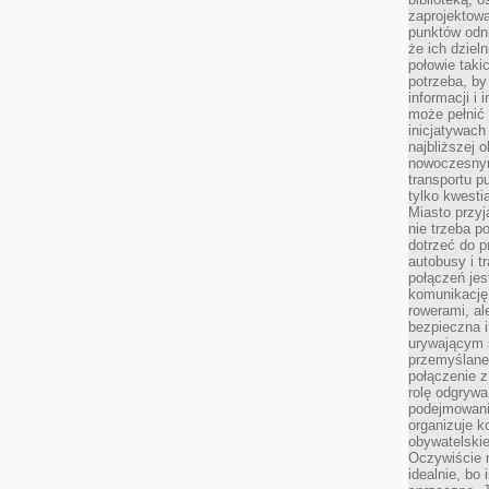
zaprojektow
punktów odni
że ich dziel
połowie taki
potrzeba, by
informacji i 
może pełnić
inicjatywac
najbliższej 
nowoczesnym
transportu p
tylko kwesti
Miasto przy
nie trzeba 
dotrzeć do p
autobusy i t
połączeń jest
komunikację 
rowerami, ale
bezpieczna 
urywającym s
przemyślane 
połączenie z
rolę odgryw
podejmowaniu
organizuje k
obywatelskie
Oczywiście 
idealnie, bo