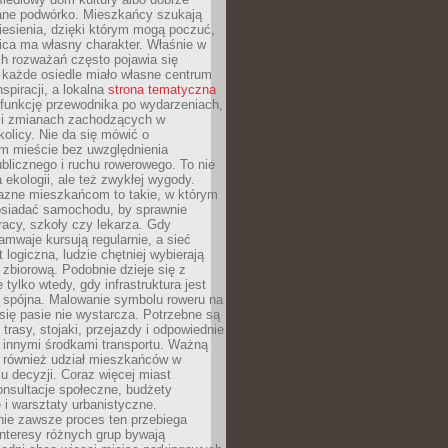
ane podwórko. Mieszkańcy szukają
esienia, dzięki którym mogą poczuć,
nica ma własny charakter. Właśnie w
ch rozważań często pojawia się
 każde osiedle miało własne centrum
inspiracji, a lokalna
strona tematyczna
 funkcję przewodnika po wydarzeniach,
h i zmianach zachodzących w
okolicy. Nie da się mówić o
 mieście bez uwzględnienia
ublicznego i ruchu rowerowego. To nie
a ekologii, ale też zwykłej wygody.
jazne mieszkańcom to takie, w którym
posiadać samochodu, by sprawnie
racy, szkoły czy lekarza. Gdy
ramwaje kursują regularnie, a sieć
 logiczna, ludzie chętniej wybierają
zbiorową. Podobnie dzieje się z
 tylko wtedy, gdy infrastruktura jest
i spójna. Malowanie symbolu roweru na
ię pasie nie wystarcza. Potrzebne są
trasy, stojaki, przejazdy i odpowiednie
 innymi środkami transportu. Ważną
a również udział mieszkańców w
 decyzji. Coraz więcej miast
onsultacje społeczne, budżety
 i warsztaty urbanistyczne.
nie zawsze proces ten przebiega
 interesy różnych grup bywają