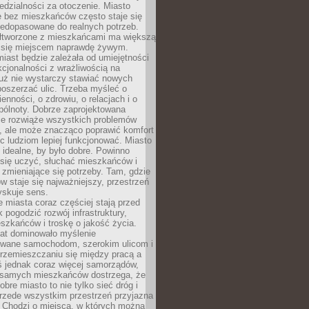
dzialności za otoczenie. Miasto
e bez mieszkańców często staje się
iedopasowane do realnych potrzeb.
łtworzone z mieszkańcami ma większą
 się miejscem naprawdę żywym.
iast będzie zależała od umiejętności
kcjonalności z wrażliwością na
Już nie wystarczy stawiać nowych
oszerzać ulic. Trzeba myśleć o
enności, o zdrowiu, o relacjach i o
pólnoty. Dobrze zaprojektowana
nie rozwiąże wszystkich problemów
, ale może znacząco poprawić komfort
c ludziom lepiej funkcjonować. Miasto
 idealne, by było dobre. Powinno
 się uczyć, słuchać mieszkańców i
zmieniające się potrzeby. Tam, gdzie
w staje się najważniejszy, przestrzeń
yskuje sens.
miasta coraz częściej stają przed
k pogodzić rozwój infrastruktury,
szkańców i troskę o jakość życia.
lat dominowało myślenie
wane samochodom, szerokim ulicom i
rzemieszczaniu się między pracą a
 jednak coraz więcej samorządów,
i samych mieszkańców dostrzega, że
obre miasto to nie tylko sieć dróg i
 przede wszystkim przestrzeń przyjazna
. Chodzi o miejsca, w których można