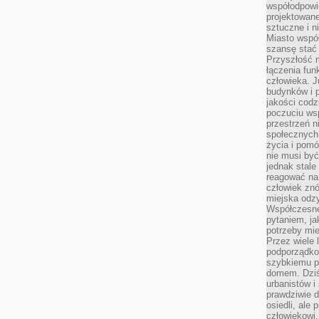
współodpowie
projektowan
sztuczne i n
Miasto wspó
szansę stać
Przyszłość m
łączenia fun
człowieka. 
budynków i p
jakości codzi
poczuciu ws
przestrzeń 
społecznych
życia i pomó
nie musi być
jednak stale
reagować na 
człowiek znó
miejska odz
Współczesne 
pytaniem, ja
potrzeby mie
Przez wiele 
podporządko
szybkiemu p
domem. Dziś
urbanistów 
prawdziwie d
osiedli, ale
człowiekowi