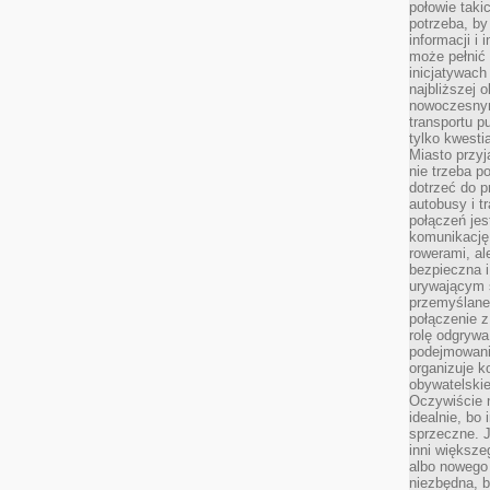
połowie taki
potrzeba, by
informacji i 
może pełnić
inicjatywac
najbliższej 
nowoczesnym
transportu p
tylko kwesti
Miasto przy
nie trzeba 
dotrzeć do p
autobusy i t
połączeń jest
komunikację 
rowerami, ale
bezpieczna 
urywającym s
przemyślane 
połączenie z
rolę odgryw
podejmowaniu
organizuje k
obywatelskie
Oczywiście 
idealnie, bo
sprzeczne. J
inni większe
albo nowego
niezbędna, 