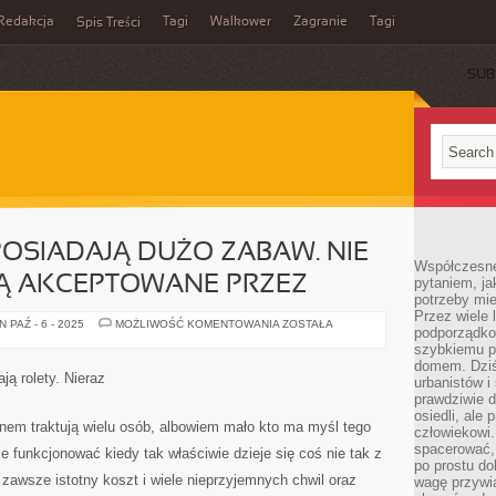
Redakcja
Tagi
Walkower
Zagranie
Tagi
Spis Treści
SUB
POSIADAJĄ DUŻO ZABAW. NIE
Współczesne 
SĄ AKCEPTOWANE PRZEZ
pytaniem, ja
potrzeby mie
Przez wiele 
MŁODZI
 PAŹ - 6 - 2025
MOŻLIWOŚĆ KOMENTOWANIA
ZOSTAŁA
podporządko
LUDZIE
POSIADAJĄ
szybkiemu p
DUŻO
domem. Dziś
ZABAW.
ją rolety. Nieraz
urbanistów 
NIE
WSZELKIE
prawdziwie d
ONE
osiedli, ale
SĄ
em traktują wielu osób, albowiem mało kto ma myśl tego
człowiekowi
AKCEPTOWANE
PRZEZ
spacerować,
ie funkcjonować kiedy tak właściwie dzieje się coś nie tak z
po prostu do
awsze istotny koszt i wiele nieprzyjemnych chwil oraz
wagę przywią