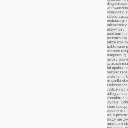
długofalowy
wprowadzono 
okazywało si
sklepy zacz
restauracje 
mieszkańcy 
aktywności. 
punktem tran
przestrzenią
także rola zi
traktowane j
element mie
temperaturę 
jakość powie
czasach ros
fal upałów o
bezpieczeńs
wiele form. 
niewielki sk
zadrzewiona 
codziennych 
odległych cz
kontaktu z n
wydaje. Dobr
które budują
wyłącznie o 
ale o przest
toczy się ży
miejscem sta
biblioteką, 