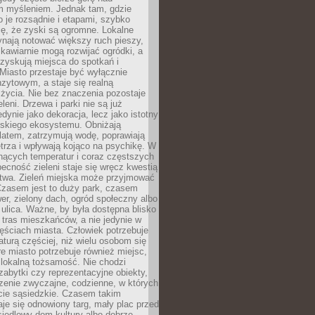
m myśleniem. Jednak tam, gdzie
je rozsądnie i etapami, szybko
ę, że zyski są ogromne. Lokalne
ynają notować większy ruch pieszy,
i kawiarnie mogą rozwijać ogródki, a
zyskują miejsca do spotkań i
Miasto przestaje być wyłącznie
zytowym, a staje się realną
 życia. Nie bez znaczenia pozostaje
eleni. Drzewa i parki nie są już
edynie jako dekoracja, lecz jako istotny
jskiego ekosystemu. Obniżają
latem, zatrzymują wodę, poprawiają
trza i wpływają kojąco na psychikę. W
nących temperatur i coraz częstszych
becność zieleni staje się wręcz kwestią
twa. Zieleń miejska może przyjmować
Czasem jest to duży park, czasem
wer, zielony dach, ogród społeczny albo
ulica. Ważne, by była dostępna blisko
tras mieszkańców, a nie jedynie w
ęściach miasta. Człowiek potrzebuje
aturą częściej, niż wielu osobom się
e miasto potrzebuje również miejsc,
 lokalną tożsamość. Nie chodzi
zabytki czy reprezentacyjne obiekty,
rzenie zwyczajne, codzienne, w których
cie sąsiedzkie. Czasem takim
je się odnowiony targ, mały plac przed
osiedlowy dom kultury albo dobrze