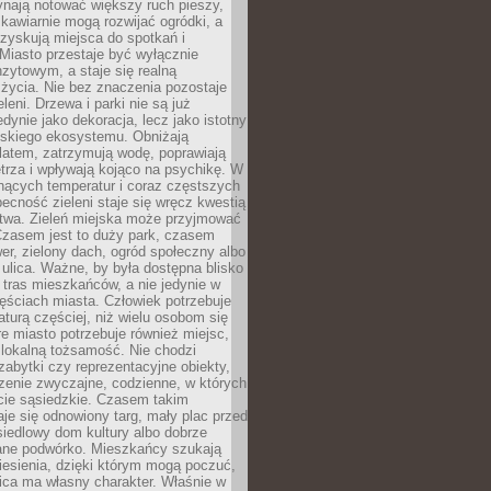
ynają notować większy ruch pieszy,
i kawiarnie mogą rozwijać ogródki, a
zyskują miejsca do spotkań i
Miasto przestaje być wyłącznie
zytowym, a staje się realną
 życia. Nie bez znaczenia pozostaje
eleni. Drzewa i parki nie są już
edynie jako dekoracja, lecz jako istotny
jskiego ekosystemu. Obniżają
latem, zatrzymują wodę, poprawiają
trza i wpływają kojąco na psychikę. W
nących temperatur i coraz częstszych
becność zieleni staje się wręcz kwestią
twa. Zieleń miejska może przyjmować
Czasem jest to duży park, czasem
wer, zielony dach, ogród społeczny albo
ulica. Ważne, by była dostępna blisko
tras mieszkańców, a nie jedynie w
ęściach miasta. Człowiek potrzebuje
aturą częściej, niż wielu osobom się
e miasto potrzebuje również miejsc,
 lokalną tożsamość. Nie chodzi
zabytki czy reprezentacyjne obiekty,
rzenie zwyczajne, codzienne, w których
cie sąsiedzkie. Czasem takim
je się odnowiony targ, mały plac przed
osiedlowy dom kultury albo dobrze
ane podwórko. Mieszkańcy szukają
esienia, dzięki którym mogą poczuć,
nica ma własny charakter. Właśnie w