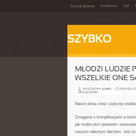
Archiwum
Gol
Strona główna
SZYBKO
MŁODZI LUDZIE 
WSZELKIE ONE 
POSTED BY ADMIN
POSTED ON
WYŁĄCZONA
Nasze okna coraz częściej ozdabia
Zmagania z komplikacjami w komin
jak trudno jest sprawnie i sensown
naszym własnym dachem. Jest to z