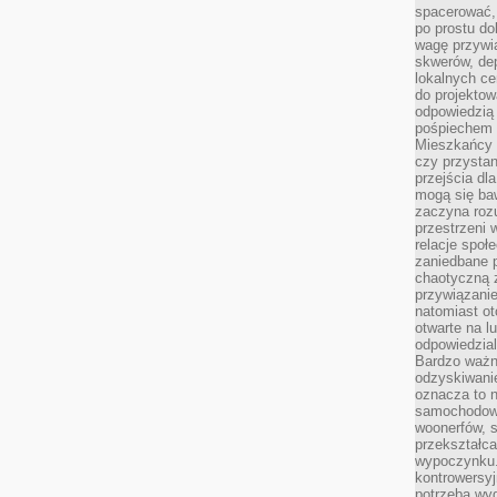
spacerować,
po prostu do
wagę przywią
skwerów, de
lokalnych ce
do projektow
odpowiedzią
pośpiechem i
Mieszkańcy c
czy przystan
przejścia dl
mogą się ba
zaczyna rozu
przestrzeni 
relacje społ
zaniedbane 
chaotyczną 
przywiązanie
natomiast ot
otwarte na l
odpowiedzial
Bardzo ważn
odzyskiwanie
oznacza to n
samochodowe
woonerfów, s
przekształca
wypoczynku.
kontrowersyj
potrzeba wyg