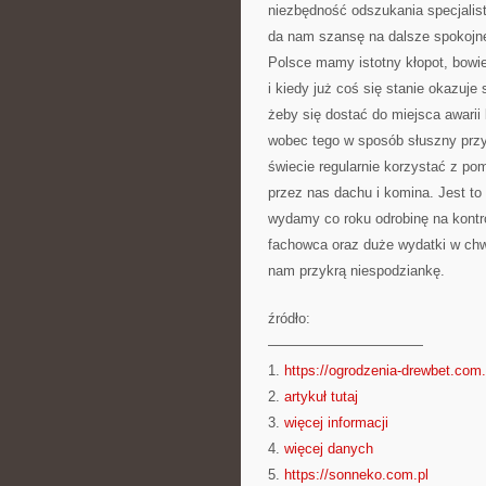
niezbędność odszukania specjalist
da nam szansę na dalsze spokojne
Polsce mamy istotny kłopot, bowie
i kiedy już coś się stanie okazuje
żeby się dostać do miejsca awarii
wobec tego w sposób słuszny przy
świecie regularnie korzystać z po
przez nas dachu i komina. Jest t
wydamy co roku odrobinę na kontro
fachowca oraz duże wydatki w chwi
nam przykrą niespodziankę.
źródło:
———————————
1.
https://ogrodzenia-drewbet.com.
2.
artykuł tutaj
3.
więcej informacji
4.
więcej danych
5.
https://sonneko.com.pl