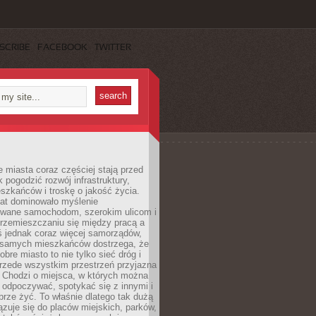
SCRIBE
FACEBOOK
TWITTER
miasta coraz częściej stają przed
k pogodzić rozwój infrastruktury,
szkańców i troskę o jakość życia.
lat dominowało myślenie
wane samochodom, szerokim ulicom i
rzemieszczaniu się między pracą a
 jednak coraz więcej samorządów,
i samych mieszkańców dostrzega, że
obre miasto to nie tylko sieć dróg i
 przede wszystkim przestrzeń przyjazna
. Chodzi o miejsca, w których można
 odpoczywać, spotykać się z innymi i
brze żyć. To właśnie dlatego tak dużą
zuje się do placów miejskich, parków,