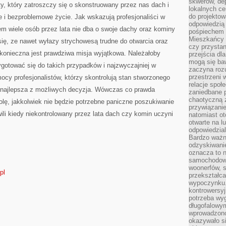
skwerów, de
y, który zatroszczy się o skonstruowany przez nas dach i
lokalnych ce
do projektow
 i bezproblemowe życie. Jak wskazują profesjonaliści w
odpowiedzią
m wiele osób przez lata nie dba o swoje dachy oraz kominy
pośpiechem i
Mieszkańcy c
 się, ze nawet wyłazy strychowesą trudne do otwarcia oraz
czy przystan
 konieczna jest prawdziwa misja wyjątkowa. Należałoby
przejścia dl
mogą się ba
gotować się do takich przypadków i najzwyczajniej w
zaczyna rozu
przestrzeni 
mocy profesjonalistów, którzy skontrolują stan stworzonego
relacje społ
o najlepsza z możliwych decyzja. Wówczas co prawda
zaniedbane 
chaotyczną 
lę, jakkolwiek nie będzie potrzebne paniczne poszukiwanie
przywiązanie
li kiedy niekontrolowany przez lata dach czy komin uczyni
natomiast ot
otwarte na l
odpowiedzial
Bardzo ważn
odzyskiwanie
oznacza to n
samochodowe
woonerfów, s
pl
przekształca
wypoczynku.
kontrowersyj
potrzeba wyg
długofalowy
wprowadzono 
okazywało si