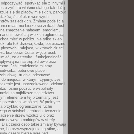
 odpoczywać, spotykać się z innymi i
brze żyć. To właśnie dlatego tak dużą
zuje się do placów miejskich, parków,
ptaków, ścieżek rowerowych i
ntrów sąsiedzkich. Zmiana podejścia
ania miast nie bierze się znikąd. Jest
 na zmęczenie hałasem, smogiem,
 anonimowością wielkich aglomeracji.
hcą mieć w pobliżu nie tylko sklep
ek, ale też drzewa, ławki, bezpieczne
a pieszych i miejsca, w których dzieci
wić bez obaw. Coraz więcej osób
mieć, że estetyka i funkcjonalność
wpływają na nastrój, zdrowie oraz
eczne. Jeśli codziennie mijamy
podwórka, betonowe place i
zabudowę, trudniej odczuwać
 do miejsca, w którym żyjemy. Jeśli
oczenie jest uporządkowane, zielone i
udzi, rośnie poczucie wspólnoty i
ności za najbliższe sąsiedztwo.
ym elementem tej przemiany jest
 przestrzeni wspólnej. W praktyce
a przykład ograniczanie ruchu
go w ścisłych centrach, tworzenie
adzenie drzew wzdłuż ulic oraz
nie dawnych parkingów w strefy
 Dla części osób takie zmiany bywają
ne, bo przyzwyczajenia są silne, a
ody często bierze górę nad