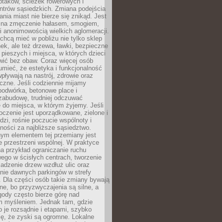
ptaków, ścieżek rowerowych i
ntrów sąsiedzkich. Zmiana podejścia
ania miast nie bierze się znikąd. Jest
 na zmęczenie hałasem, smogiem,
 anonimowością wielkich aglomeracji.
hcą mieć w pobliżu nie tylko sklep
ek, ale też drzewa, ławki, bezpieczne
a pieszych i miejsca, w których dzieci
wić bez obaw. Coraz więcej osób
mieć, że estetyka i funkcjonalność
wpływają na nastrój, zdrowie oraz
eczne. Jeśli codziennie mijamy
podwórka, betonowe place i
zabudowę, trudniej odczuwać
 do miejsca, w którym żyjemy. Jeśli
oczenie jest uporządkowane, zielone i
udzi, rośnie poczucie wspólnoty i
ności za najbliższe sąsiedztwo.
ym elementem tej przemiany jest
 przestrzeni wspólnej. W praktyce
a przykład ograniczanie ruchu
go w ścisłych centrach, tworzenie
adzenie drzew wzdłuż ulic oraz
nie dawnych parkingów w strefy
 Dla części osób takie zmiany bywają
ne, bo przyzwyczajenia są silne, a
ody często bierze górę nad
m myśleniem. Jednak tam, gdzie
je rozsądnie i etapami, szybko
ę, że zyski są ogromne. Lokalne