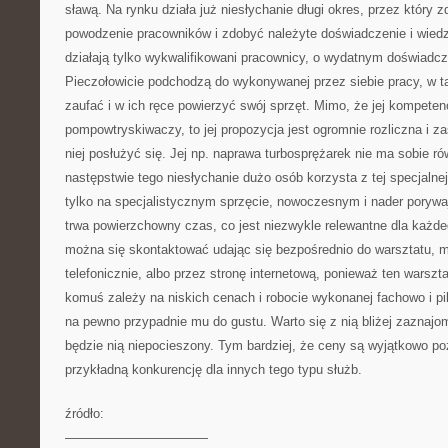
sławą. Na rynku działa już niesłychanie długi okres, przez który 
powodzenie pracowników i zdobyć należyte doświadczenie i wied
działają tylko wykwalifikowani pracownicy, o wydatnym doświadcze
Pieczołowicie podchodzą do wykonywanej przez siebie pracy, w t
zaufać i w ich ręce powierzyć swój sprzęt. Mimo, że jej kompeten
pompowtryskiwaczy, to jej propozycja jest ogromnie rozliczna i z
niej posłużyć się. Jej np. naprawa turbosprężarek nie ma sobie 
następstwie tego niesłychanie dużo osób korzysta z tej specjalnej
tylko na specjalistycznym sprzęcie, nowoczesnym i nader porywa
trwa powierzchowny czas, co jest niezwykle relewantne dla każd
można się skontaktować udając się bezpośrednio do warsztatu, 
telefonicznie, albo przez stronę internetową, ponieważ ten warszta
komuś zależy na niskich cenach i robocie wykonanej fachowo i piln
na pewno przypadnie mu do gustu. Warto się z nią bliżej zaznajom
będzie nią niepocieszony. Tym bardziej, że ceny są wyjątkowo po
przykładną konkurencję dla innych tego typu służb.
źródło:
———————————