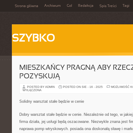
Archiwum
Gol
Redakcja
Tagi
Strona główna
Spis Treści
SZYBKO
MIESZKAŃCY PRAGNĄ ABY RZEC
POZYSKUJĄ
POSTED BY ADMIN
POSTED ON SIE - 16 - 2025
MOŻLIWOŚĆ 
WYŁĄCZONA
Solidny warsztat stałe będzie w cenie
Dobry warsztat stałe będzie w cenie. Niezależnie od tego, w jakiej
firma działa, jej usługi będą oszacowane. Niezwykle znana jest fir
naprawa pomp wtryskowych. posiada ona doskonałą sławę i markę,