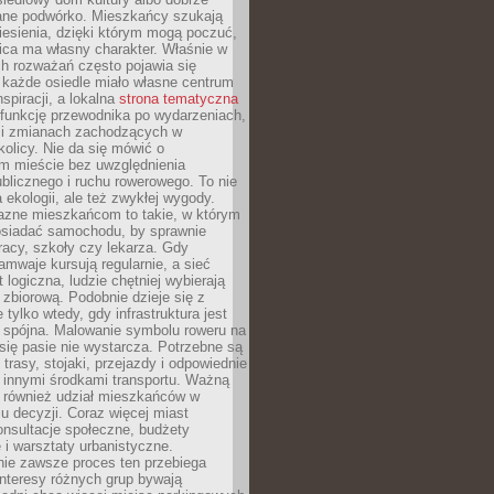
ane podwórko. Mieszkańcy szukają
esienia, dzięki którym mogą poczuć,
nica ma własny charakter. Właśnie w
ch rozważań często pojawia się
 każde osiedle miało własne centrum
inspiracji, a lokalna
strona tematyczna
 funkcję przewodnika po wydarzeniach,
h i zmianach zachodzących w
okolicy. Nie da się mówić o
 mieście bez uwzględnienia
ublicznego i ruchu rowerowego. To nie
a ekologii, ale też zwykłej wygody.
jazne mieszkańcom to takie, w którym
posiadać samochodu, by sprawnie
racy, szkoły czy lekarza. Gdy
ramwaje kursują regularnie, a sieć
 logiczna, ludzie chętniej wybierają
zbiorową. Podobnie dzieje się z
 tylko wtedy, gdy infrastruktura jest
i spójna. Malowanie symbolu roweru na
ię pasie nie wystarcza. Potrzebne są
trasy, stojaki, przejazdy i odpowiednie
 innymi środkami transportu. Ważną
a również udział mieszkańców w
 decyzji. Coraz więcej miast
onsultacje społeczne, budżety
 i warsztaty urbanistyczne.
nie zawsze proces ten przebiega
 interesy różnych grup bywają