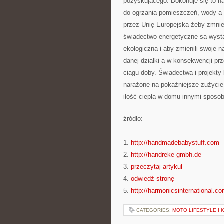
pozyskującego. Dokonuje się to na
do ogrzania pomieszczeń, wody a t
przez Unię Europejską żeby zmniej
świadectwo energetyczne są wyst
ekologiczną i aby zmienili swoje 
danej działki a w konsekwencji prz
ciągu doby. Świadectwa i projekty
narażone na pokaźniejsze zużycie 
ilość ciepła w domu innymi sposo
źródło:
———————————
1.
http://handmadebabystuff.com
2.
http://handreke-gmbh.de
3.
przeczytaj artykuł
4.
odwiedź stronę
5.
http://harmonicsinternational.c
CATEGORIES:
MOTO LIFESTYLE I