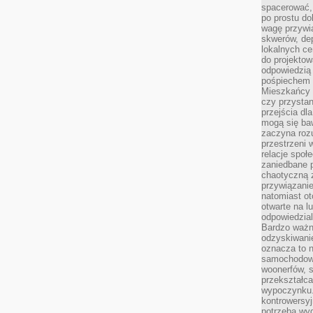
spacerować,
po prostu do
wagę przywią
skwerów, de
lokalnych ce
do projektow
odpowiedzią
pośpiechem i
Mieszkańcy c
czy przystan
przejścia dl
mogą się ba
zaczyna rozu
przestrzeni 
relacje społ
zaniedbane 
chaotyczną 
przywiązanie
natomiast ot
otwarte na l
odpowiedzial
Bardzo ważn
odzyskiwanie
oznacza to n
samochodowe
woonerfów, s
przekształca
wypoczynku.
kontrowersyj
potrzeba wyg