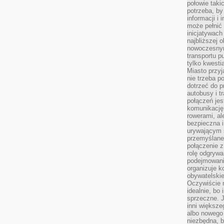
połowie taki
potrzeba, by
informacji i 
może pełnić
inicjatywac
najbliższej 
nowoczesnym
transportu p
tylko kwesti
Miasto przy
nie trzeba 
dotrzeć do p
autobusy i t
połączeń jest
komunikację 
rowerami, ale
bezpieczna 
urywającym s
przemyślane 
połączenie z
rolę odgryw
podejmowaniu
organizuje k
obywatelskie
Oczywiście 
idealnie, bo
sprzeczne. J
inni większe
albo nowego
niezbędna, 