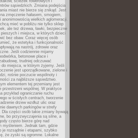
ptaków, ścieżek rowerowych i
ntrów sąsiedzkich. Zmiana podejścia
ania miast nie bierze się znikąd. Jest
 na zmęczenie hałasem, smogiem,
 anonimowością wielkich aglomeracji.
hcą mieć w pobliżu nie tylko sklep
ek, ale też drzewa, ławki, bezpieczne
a pieszych i miejsca, w których dzieci
wić bez obaw. Coraz więcej osób
mieć, że estetyka i funkcjonalność
wpływają na nastrój, zdrowie oraz
eczne. Jeśli codziennie mijamy
podwórka, betonowe place i
zabudowę, trudniej odczuwać
 do miejsca, w którym żyjemy. Jeśli
oczenie jest uporządkowane, zielone i
udzi, rośnie poczucie wspólnoty i
ności za najbliższe sąsiedztwo.
ym elementem tej przemiany jest
 przestrzeni wspólnej. W praktyce
a przykład ograniczanie ruchu
go w ścisłych centrach, tworzenie
adzenie drzew wzdłuż ulic oraz
nie dawnych parkingów w strefy
 Dla części osób takie zmiany bywają
ne, bo przyzwyczajenia są silne, a
ody często bierze górę nad
m myśleniem. Jednak tam, gdzie
je rozsądnie i etapami, szybko
ę, że zyski są ogromne. Lokalne