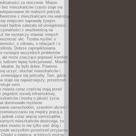
dzialności za otoczenie. Miasto
e bez mieszkańców często staje się
iedopasowane do realnych potrzeb.
łtworzone z mieszkańcami ma większą
 się miejscem naprawdę żywym.
iast będzie zależała od umiejętności
kcjonalności z wrażliwością na
Już nie wystarczy stawiać nowych
oszerzać ulic. Trzeba myśleć o
enności, o zdrowiu, o relacjach i o
pólnoty. Dobrze zaprojektowana
nie rozwiąże wszystkich problemów
, ale może znacząco poprawić komfort
c ludziom lepiej funkcjonować. Miasto
 idealne, by było dobre. Powinno
 się uczyć, słuchać mieszkańców i
zmieniające się potrzeby. Tam, gdzie
w staje się najważniejszy, przestrzeń
yskuje sens.
miasta coraz częściej stają przed
k pogodzić rozwój infrastruktury,
szkańców i troskę o jakość życia.
lat dominowało myślenie
wane samochodom, szerokim ulicom i
rzemieszczaniu się między pracą a
 jednak coraz więcej samorządów,
i samych mieszkańców dostrzega, że
obre miasto to nie tylko sieć dróg i
 przede wszystkim przestrzeń przyjazna
. Chodzi o miejsca, w których można