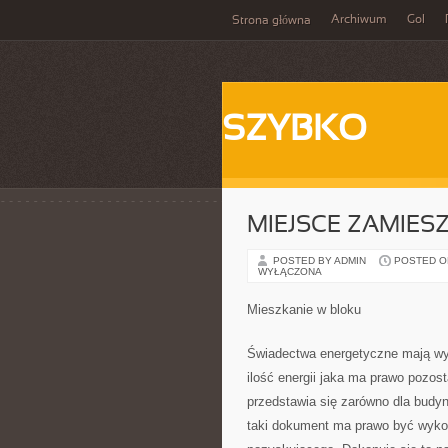
Archiwum
Gol
Strona główna
SZYBKO
MIEJSCE ZAMIES
POSTED BY ADMIN
POSTED ON 
WYŁĄCZONA
Mieszkanie w bloku
Świadectwa energetyczne mają wybit
ilość energii jaka ma prawo pozo
przedstawia się zarówno dla budy
taki dokument ma prawo być wykon