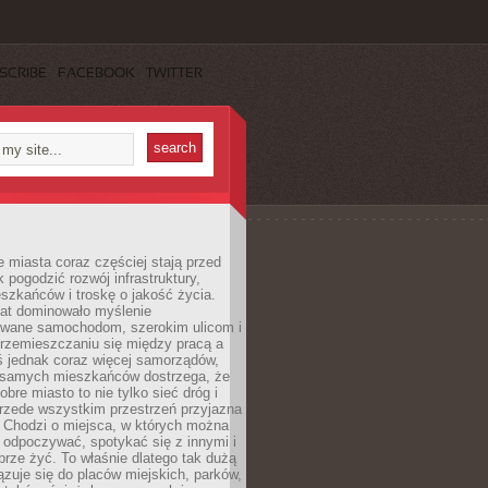
SCRIBE
FACEBOOK
TWITTER
miasta coraz częściej stają przed
k pogodzić rozwój infrastruktury,
szkańców i troskę o jakość życia.
lat dominowało myślenie
wane samochodom, szerokim ulicom i
rzemieszczaniu się między pracą a
 jednak coraz więcej samorządów,
i samych mieszkańców dostrzega, że
obre miasto to nie tylko sieć dróg i
 przede wszystkim przestrzeń przyjazna
. Chodzi o miejsca, w których można
 odpoczywać, spotykać się z innymi i
brze żyć. To właśnie dlatego tak dużą
zuje się do placów miejskich, parków,