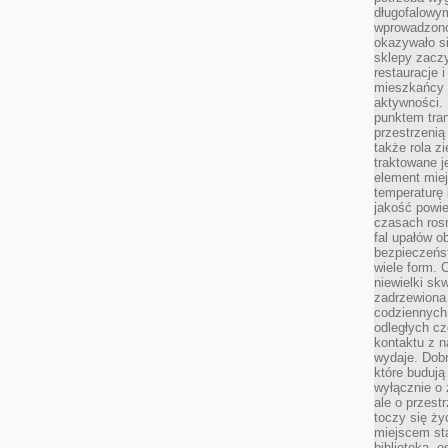
długofalowy
wprowadzono 
okazywało si
sklepy zacz
restauracje 
mieszkańcy 
aktywności. 
punktem tran
przestrzenią
także rola zi
traktowane j
element mie
temperaturę 
jakość powie
czasach ros
fal upałów o
bezpieczeńs
wiele form. 
niewielki sk
zadrzewiona 
codziennych 
odległych cz
kontaktu z n
wydaje. Dobr
które budują
wyłącznie o 
ale o przest
toczy się ży
miejscem sta
biblioteką, 