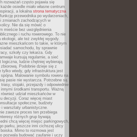
ch rozważań często pojawia się
 każde osiedle miało własne centrum
inspiracji, a lokalna
strona tematyczna
 funkcję przewodnika po wydarzeniach,
h i zmianach zachodzących w
okolicy. Nie da się mówić o
 mieście bez uwzględnienia
ublicznego i ruchu rowerowego. To nie
a ekologii, ale też zwykłej wygody.
jazne mieszkańcom to takie, w którym
posiadać samochodu, by sprawnie
racy, szkoły czy lekarza. Gdy
ramwaje kursują regularnie, a sieć
 logiczna, ludzie chętniej wybierają
zbiorową. Podobnie dzieje się z
 tylko wtedy, gdy infrastruktura jest
i spójna. Malowanie symbolu roweru na
ię pasie nie wystarcza. Potrzebne są
trasy, stojaki, przejazdy i odpowiednie
 innymi środkami transportu. Ważną
a również udział mieszkańców w
 decyzji. Coraz więcej miast
onsultacje społeczne, budżety
 i warsztaty urbanistyczne.
nie zawsze proces ten przebiega
 interesy różnych grup bywają
edni chcą więcej miejsc parkingowych,
go parku, jeszcze inni cichszej ulicy
 boiska. Mimo to rozmowa jest
bo pozwala budować zaufanie i uczy