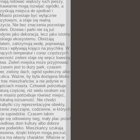
ynają notować większy ruch pieszy,
i kawiarnie mogą rozwijać ogródki, a
zyskują miejsca do spotkań i
Miasto przestaje być wyłącznie
zytowym, a staje się realną
 życia. Nie bez znaczenia pozostaje
eleni. Drzewa i parki nie są już
edynie jako dekoracja, lecz jako istotny
jskiego ekosystemu. Obniżają
latem, zatrzymują wodę, poprawiają
trza i wpływają kojąco na psychikę. W
nących temperatur i coraz częstszych
becność zieleni staje się wręcz kwestią
twa. Zieleń miejska może przyjmować
Czasem jest to duży park, czasem
wer, zielony dach, ogród społeczny albo
ulica. Ważne, by była dostępna blisko
tras mieszkańców, a nie jedynie w
ęściach miasta. Człowiek potrzebuje
aturą częściej, niż wielu osobom się
e miasto potrzebuje również miejsc,
 lokalną tożsamość. Nie chodzi
zabytki czy reprezentacyjne obiekty,
rzenie zwyczajne, codzienne, w których
cie sąsiedzkie. Czasem takim
je się odnowiony targ, mały plac przed
osiedlowy dom kultury albo dobrze
ane podwórko. Mieszkańcy szukają
esienia, dzięki którym mogą poczuć,
nica ma własny charakter. Właśnie w