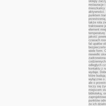
sklepy zacz
restauracje 
mieszkańcy 
aktywności. 
punktem tran
przestrzenią
także rola zi
traktowane j
element mie
temperaturę 
jakość powie
czasach ros
fal upałów o
bezpieczeńs
wiele form. 
niewielki sk
zadrzewiona 
codziennych 
odległych cz
kontaktu z n
wydaje. Dobr
które budują
wyłącznie o 
ale o przest
toczy się ży
miejscem sta
biblioteką, 
zaprojektow
punktów odni
że ich dziel