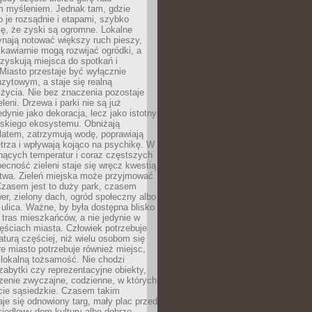
m myśleniem. Jednak tam, gdzie
je rozsądnie i etapami, szybko
ę, że zyski są ogromne. Lokalne
ynają notować większy ruch pieszy,
i kawiarnie mogą rozwijać ogródki, a
zyskują miejsca do spotkań i
Miasto przestaje być wyłącznie
zytowym, a staje się realną
 życia. Nie bez znaczenia pozostaje
eleni. Drzewa i parki nie są już
edynie jako dekoracja, lecz jako istotny
jskiego ekosystemu. Obniżają
latem, zatrzymują wodę, poprawiają
trza i wpływają kojąco na psychikę. W
nących temperatur i coraz częstszych
becność zieleni staje się wręcz kwestią
twa. Zieleń miejska może przyjmować
Czasem jest to duży park, czasem
wer, zielony dach, ogród społeczny albo
ulica. Ważne, by była dostępna blisko
tras mieszkańców, a nie jedynie w
ęściach miasta. Człowiek potrzebuje
aturą częściej, niż wielu osobom się
e miasto potrzebuje również miejsc,
 lokalną tożsamość. Nie chodzi
zabytki czy reprezentacyjne obiekty,
rzenie zwyczajne, codzienne, w których
cie sąsiedzkie. Czasem takim
je się odnowiony targ, mały plac przed
osiedlowy dom kultury albo dobrze