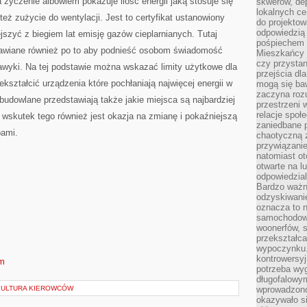
 życzenie albowiem pokazuje ilość energii jaką stosuje się
skwerów, de
lokalnych ce
eż zużycie do wentylacji. Jest to certyfikat ustanowiony
do projektow
odpowiedzią
szyć z biegiem lat emisję gazów cieplarnianych. Tutaj
pośpiechem i
awiane również po to aby podnieść osobom świadomość
Mieszkańcy c
czy przystan
nawyki. Na tej podstawie można wskazać limity użytkowe dla
przejścia dl
ekształcić urządzenia które pochłaniają najwięcej energii w
mogą się ba
zaczyna rozu
 budowlane przedstawiają także jakie miejsca są najbardziej
przestrzeni 
relacje społ
wskutek tego również jest okazja na zmianę i pokaźniejszą
zaniedbane 
bami.
chaotyczną 
przywiązanie
natomiast ot
otwarte na l
odpowiedzial
Bardzo ważn
odzyskiwanie
oznacza to n
samochodowe
woonerfów, s
przekształca
wypoczynku.
kontrowersyj
om
potrzeba wyg
długofalowy
 KULTURA KIEROWCÓW
wprowadzono 
okazywało si