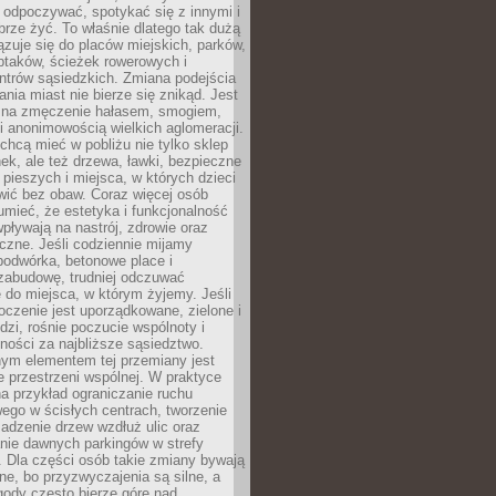
 odpoczywać, spotykać się z innymi i
brze żyć. To właśnie dlatego tak dużą
zuje się do placów miejskich, parków,
ptaków, ścieżek rowerowych i
ntrów sąsiedzkich. Zmiana podejścia
ania miast nie bierze się znikąd. Jest
 na zmęczenie hałasem, smogiem,
 anonimowością wielkich aglomeracji.
hcą mieć w pobliżu nie tylko sklep
ek, ale też drzewa, ławki, bezpieczne
a pieszych i miejsca, w których dzieci
wić bez obaw. Coraz więcej osób
mieć, że estetyka i funkcjonalność
wpływają na nastrój, zdrowie oraz
eczne. Jeśli codziennie mijamy
podwórka, betonowe place i
zabudowę, trudniej odczuwać
 do miejsca, w którym żyjemy. Jeśli
oczenie jest uporządkowane, zielone i
udzi, rośnie poczucie wspólnoty i
ności za najbliższe sąsiedztwo.
ym elementem tej przemiany jest
 przestrzeni wspólnej. W praktyce
a przykład ograniczanie ruchu
go w ścisłych centrach, tworzenie
adzenie drzew wzdłuż ulic oraz
nie dawnych parkingów w strefy
 Dla części osób takie zmiany bywają
ne, bo przyzwyczajenia są silne, a
ody często bierze górę nad