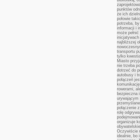
zaprojektow
punktów odni
że ich dziel
połowie taki
potrzeba, by
informacji i 
może pełnić
inicjatywac
najbliższej 
nowoczesnym
transportu p
tylko kwesti
Miasto przy
nie trzeba 
dotrzeć do p
autobusy i t
połączeń jest
komunikację 
rowerami, ale
bezpieczna 
urywającym s
przemyślane 
połączenie z
rolę odgryw
podejmowaniu
organizuje k
obywatelskie
Oczywiście 
idealnie, bo