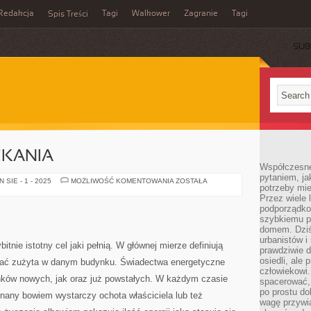
Redakcja
Tagi
Walkower
Zagranie
Tagi
Spis Treści
SUB
ZKANIA
Współczesne 
pytaniem, ja
MIEJSCE
SIE - 1 - 2025
MOŻLIWOŚĆ KOMENTOWANIA
ZOSTAŁA
potrzeby mie
ZAMIESZKANIA
Przez wiele 
podporządko
szybkiemu p
domem. Dziś
urbanistów 
nie istotny cel jaki pełnią. W głównej mierze definiują
prawdziwie d
osiedli, ale
stać zużyta w danym budynku. Świadectwa energetyczne
człowiekowi
nków nowych, jak oraz już powstałych. W każdym czasie
spacerować,
po prostu do
any bowiem wystarczy ochota właściciela lub też
wagę przywią