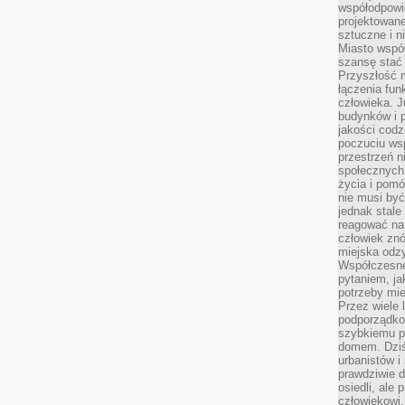
współodpowie
projektowan
sztuczne i n
Miasto wspó
szansę stać
Przyszłość m
łączenia fun
człowieka. 
budynków i p
jakości codzi
poczuciu ws
przestrzeń 
społecznych
życia i pomó
nie musi być
jednak stale
reagować na 
człowiek znó
miejska odz
Współczesne 
pytaniem, ja
potrzeby mie
Przez wiele 
podporządko
szybkiemu p
domem. Dziś
urbanistów 
prawdziwie d
osiedli, ale
człowiekowi