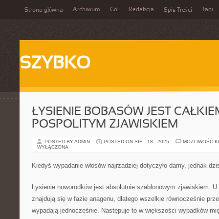
Archiwum
Gol
Redakcja
Tagi
Strona główna
Spis Treści
SZYBKO
ŁYSIENIE BOBASÓW JEST CAŁKIE
POSPOLITYM ZJAWISKIEM
POSTED BY ADMIN
POSTED ON SIE - 18 - 2025
MOŻLIWOŚĆ 
WYŁĄCZONA
Kiedyś wypadanie włosów najrzadziej dotyczyło damy, jednak dzis
Łysienie noworodków jest absolutnie szablonowym zjawiskiem. U
znajdują się w fazie anagenu, dlatego wszelkie równocześnie prz
wypadają jednocześnie. Następuje to w większości wypadków mię