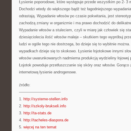
Łysienie poporodowe, które występuje przede wszystkim po 2- 3 
Dochodzi wtedy do większego bądź też łagodniejszego wypadania
odrastają. Wypadanie włosów po czasie pokwitania, jest stereot
zachodzą zmiany w organizmie i ma prawo dochodzić do delikatn
Wypadanie włosów a stuleciem, czyli w miarę jak człowiek się star
dziesięciolecia ilość włosów maleje – skutkiem tego wypróbuj pr
ludzi w ogóle tego nie dostrzega, bo dzieje się to wybitnie można.
wypadkach dzieje się to skokowo. Łysienie łojotokowe innymi sło
włosów uwarunkowanych nadmierna produkcją wydzieliny łojowej p
Łojotok powoduje przetłuszczanie się skóry oraz włosów. Gorąco
internetową łysienie androgenowe.
źródło:
———————————
1.
http://systeme-stellen.info
2.
http://szkoly-brukseli.info
3.
http://ta-stats.de
4.
http://tacheles-diaspora.de
5.
więcej na ten temat