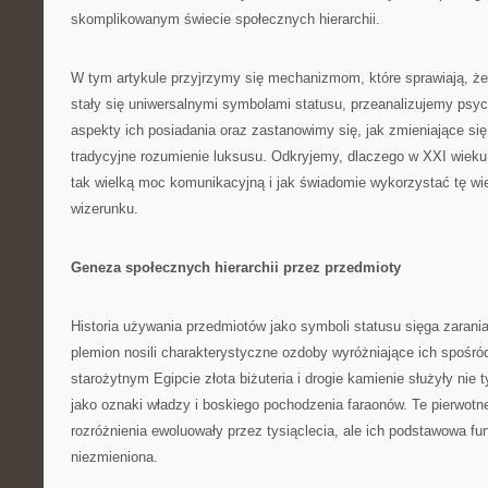
skomplikowanym świecie społecznych hierarchii.
W tym artykule przyjrzymy się mechanizmom, które sprawiają, że z
stały się uniwersalnymi symbolami statusu, przeanalizujemy psyc
aspekty ich posiadania oraz zastanowimy się, jak zmieniające się
tradycyjne rozumienie luksusu. Odkryjemy, dlaczego w XXI wieku
tak wielką moc komunikacyjną i jak świadomie wykorzystać tę w
wizerunku.
Geneza społecznych hierarchii przez przedmioty
Historia używania przedmiotów jako symboli statusu sięga zarania 
plemion nosili charakterystyczne ozdoby wyróżniające ich spośró
starożytnym Egipcie złota biżuteria i drogie kamienie służyły nie 
jako oznaki władzy i boskiego pochodzenia faraonów. Te pierwot
rozróżnienia ewoluowały przez tysiąclecia, ale ich podstawowa fu
niezmieniona.