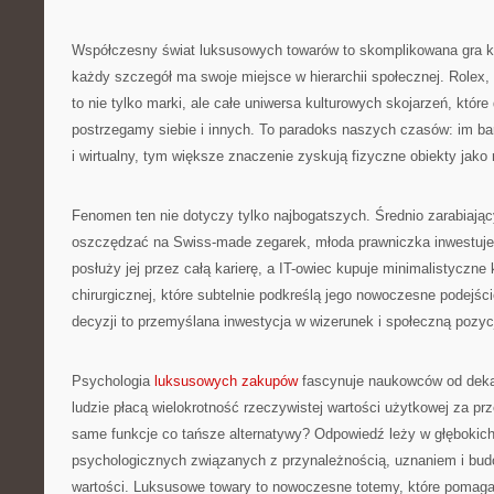
Współczesny świat luksusowych towarów to skomplikowana gra k
każdy szczegół ma swoje miejsce w hierarchii społecznej. Rolex,
to nie tylko marki, ale całe uniwersa kulturowych skojarzeń, które 
postrzegamy siebie i innych. To paradoks naszych czasów: im bard
i wirtualny, tym większe znaczenie zyskują fizyczne obiekty jako
Fenomen ten nie dotyczy tylko najbogatszych. Średnio zarabiają
oszczędzać na Swiss-made zegarek, młoda prawniczka inwestuje 
posłuży jej przez całą karierę, a IT-owiec kupuje minimalistyczne k
chirurgicznej, które subtelnie podkreślą jego nowoczesne podejśc
decyzji to przemyślana inwestycja w wizerunek i społeczną pozyc
Psychologia
luksusowych zakupów
fascynuje naukowców od dekad
ludzie płacą wielokrotność rzeczywistej wartości użytkowej za prz
same funkcje co tańsze alternatywy? Odpowiedź leży w głębokic
psychologicznych związanych z przynależnością, uznaniem i bu
wartości. Luksusowe towary to nowoczesne totemy, które pomag