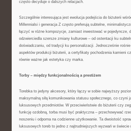
często decyduje o dalszych relacjach.
Szczególnie interesująca jest ewolucja podejścia do biżuterii wś
Millennialsi i generacja Z często preferują subtelne, minimalisty
łączyć w różne kompozycje, zamiast inwestować w pojedyncze, dr
odzwierciedla szersze zmiany kulturowe – od ostentacji ku subtel
doświadczaniu, od tradycji ku personalizacji. Jednocześnie rośn
aspektów produkcji biżuterii, a certyfikaty pochodzenia kamieni cz
równie ważne jak estetyka czy marka.
Torby – między funkcjonalnością a prestiżem
Torebka to jedyny akcesory, który łączy w sobie najwyższy pozio
maksymalną siłą komunikowania statusu społecznego, co czyni j
luksusowych przedmiotów. W przeciwieństwie do biżuterii czy zega
funkcję ozdobną, torba musi być praktyczna – przechowywać rze
noszeniu i odporna na codzienne użytkowanie. Ta dwoistość spraw
luksusowych toreb to jedno z najtrudniejszych wyzwań w świecie