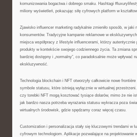
komunizowania bogactwa i dobrego smaku. Hashtagi #luxurylifesty
miliony wyświetleń, pokazując siłę cyfrowych platform w kształtow
Zjawisko influencer marketing radykalnie zmieniło sposób, w jaki
konsumentów. Tradycyjne kampanie reklamowe w ekskluzywnych
miejsca współpracy z lifestyle influencerami, którzy autentycznie
produkty w kontekście swojego codziennego życia. Ta zmiana spra
bardziej dostępny i „normalny”, co paradoksalnie może wpływać n
ekskluzywność.
Technologia blockchain i NFT otworzyły całkowicie nowe frontière
symbole statusu, które istnieją wyłącznie w wirtualnej przestrzeni.
czy torebki NFT mogą kosztować tysiące dolarów, mimo że nie istn
jak bardzo nasza potrzeba wyrażania statusu wykracza poza świat 
wirtualnych środowisk, gdzie spędzamy coraz więcej czasu.
Customization i personalizacja stały się kluczowymi trendami w l
cyfrowym technologiom. Aplikacje pozwalające na projektowanie wł