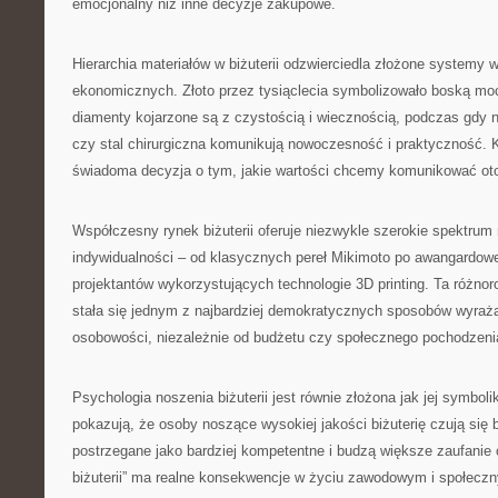
emocjonalny niż inne decyzje zakupowe.
Hierarchia materiałów w biżuterii odzwierciedla złożone systemy w
ekonomicznych. Złoto przez tysiąclecia symbolizowało boską moc
diamenty kojarzone są z czystością i wiecznością, podczas gdy n
czy stal chirurgiczna komunikują nowoczesność i praktyczność. 
świadoma decyzja o tym, jakie wartości chcemy komunikować ot
Współczesny rynek biżuterii oferuje niezwykle szerokie spektrum
indywidualności – od klasycznych pereł Mikimoto po awangardow
projektantów wykorzystujących technologie 3D printing. Ta różnor
stała się jednym z najbardziej demokratycznych sposobów wyraż
osobowości, niezależnie od budżetu czy społecznego pochodzeni
Psychologia noszenia biżuterii jest równie złożona jak jej symbol
pokazują, że osoby noszące wysokiej jakości biżuterię czują się b
postrzegane jako bardziej kompetentne i budzą większe zaufanie 
biżuterii” ma realne konsekwencje w życiu zawodowym i społeczn