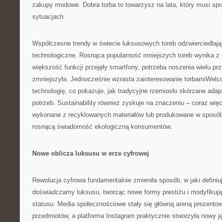
zakupy modowe. Dobra torba to towarzysz na lata, który musi sp
sytuacjach.
Współczesne trendy w świecie luksusowych toreb odzwierciedlają
technologiczne. Rosnąca popularność mniejszych toreb wynika z di
większość funkcji przejęły smartfony, potrzeba noszenia wielu pr
zmniejszyła. Jednocześnie wzrasta zainteresowanie torbamiWel
technologię, co pokazuje, jak tradycyjne rzemiosło skórzane ada
potrzeb. Sustainability również zyskuje na znaczeniu – coraz więc
wykonane z recyklowanych materiałów lub produkowane w sposób
rosnącą świadomość ekologiczną konsumentów.
Nowe oblicza luksusu w erze cyfrowej
Rewolucja cyfrowa fundamentalnie zmieniła sposób, w jaki defini
doświadczamy luksusu, tworząc nowe formy prestiżu i modyfikuj
statusu. Media społecznościowe stały się główną areną prezento
przedmiotów, a platforma Instagram praktycznie stworzyła nowy j