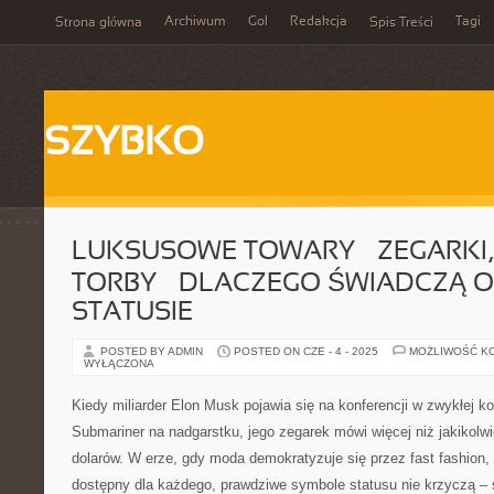
Archiwum
Gol
Redakcja
Tagi
Strona główna
Spis Treści
SZYBKO
LUKSUSOWE TOWARY – ZEGARKI, 
TORBY – DLACZEGO ŚWIADCZĄ 
STATUSIE
POSTED BY ADMIN
POSTED ON CZE - 4 - 2025
MOŻLIWOŚĆ K
WYŁĄCZONA
Kiedy miliarder Elon Musk pojawia się na konferencji w zwykłej k
Submariner na nadgarstku, jego zegarek mówi więcej niż jakikolwi
dolarów. W erze, gdy moda demokratyzuje się przez fast fashion, 
dostępny dla każdego, prawdziwe symbole statusu nie krzyczą –