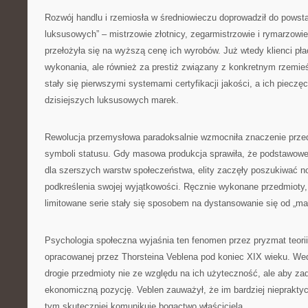
Rozwój handlu i rzemiosła w średniowieczu doprowadził do powst
luksusowych” – mistrzowie złotnicy, zegarmistrzowie i rymarzowie
przełożyła się na wyższą cenę ich wyrobów. Już wtedy klienci płaci
wykonania, ale również za prestiż związany z konkretnym rzemie
stały się pierwszymi systemami certyfikacji jakości, a ich pieczę
dzisiejszych luksusowych marek.
Rewolucja przemysłowa paradoksalnie wzmocniła znaczenie prze
symboli statusu. Gdy masowa produkcja sprawiła, że podstawowe 
dla szerszych warstw społeczeństwa, elity zaczęły poszukiwać
podkreślenia swojej wyjątkowości. Ręcznie wykonane przedmioty, 
limitowane serie stały się sposobem na dystansowanie się od „ma
Psychologia społeczna wyjaśnia ten fenomen przez pryzmat teori
opracowanej przez Thorsteina Veblena pod koniec XIX wieku. Wedłu
drogie przedmioty nie ze względu na ich użyteczność, ale aby z
ekonomiczną pozycję. Veblen zauważył, że im bardziej niepraktycz
tym skuteczniej komunikuje bogactwo właściciela.