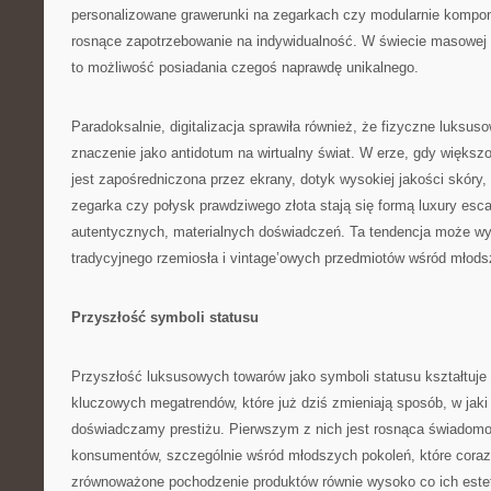
personalizowane grawerunki na zegarkach czy modularnie kompo
rosnące zapotrzebowanie na indywidualność. W świecie masowej 
to możliwość posiadania czegoś naprawdę unikalnego.
Paradoksalnie, digitalizacja sprawiła również, że fizyczne luksu
znaczenie jako antidotum na wirtualny świat. W erze, gdy więks
jest zapośredniczona przez ekrany, dotyk wysokiej jakości skóry
zegarka czy połysk prawdziwego złota stają się formą luxury esc
autentycznych, materialnych doświadczeń. Ta tendencja może wy
tradycyjnego rzemiosła i vintage’owych przedmiotów wśród młod
Przyszłość symboli statusu
Przyszłość luksusowych towarów jako symboli statusu kształtuje
kluczowych megatrendów, które już dziś zmieniają sposób, w jaki
doświadczamy prestiżu. Pierwszym z nich jest rosnąca świadomo
konsumentów, szczególnie wśród młodszych pokoleń, które coraz 
zrównoważone pochodzenie produktów równie wysoko co ich estet