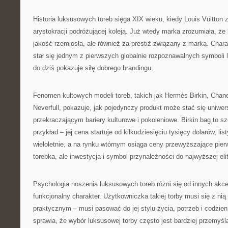
Historia luksusowych toreb sięga XIX wieku, kiedy Louis Vuitton 
arystokracji podróżującej koleją. Już wtedy marka zrozumiała, że k
jakość rzemiosła, ale również za prestiż związany z marką. Cha
stał się jednym z pierwszych globalnie rozpoznawalnych symboli 
do dziś pokazuje siłę dobrego brandingu.
Fenomen kultowych modeli toreb, takich jak Hermès Birkin, Chane
Neverfull, pokazuje, jak pojedynczy produkt może stać się uniw
przekraczającym bariery kulturowe i pokoleniowe. Birkin bag to s
przykład – jej cena startuje od kilkudziesięciu tysięcy dolarów, li
wieloletnie, a na rynku wtórnym osiąga ceny przewyższające pierw
torebka, ale inwestycja i symbol przynależności do najwyższej eli
Psychologia noszenia luksusowych toreb różni się od innych akc
funkcjonalny charakter. Użytkowniczka takiej torby musi się z nią
praktycznym – musi pasować do jej stylu życia, potrzeb i codzie
sprawia, że wybór luksusowej torby często jest bardziej przemyśl