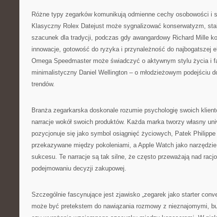
Różne typy zegarków komunikują odmienne cechy osobowości i s
Klasyczny Rolex Datejust może sygnalizować konserwatyzm, stab
szacunek dla tradycji, podczas gdy awangardowy Richard Mille k
innowacje, gotowość do ryzyka i przynależność do najbogatszej e
Omega Speedmaster może świadczyć o aktywnym stylu życia i fas
minimalistyczny Daniel Wellington – o młodzieżowym podejściu d
trendów.
Branża zegarkarska doskonale rozumie psychologię swoich klient
narracje wokół swoich produktów. Każda marka tworzy własny uni
pozycjonuje się jako symbol osiągnięć życiowych, Patek Philippe
przekazywane między pokoleniami, a Apple Watch jako narzędzi
sukcesu. Te narracje są tak silne, że często przeważają nad rac
podejmowaniu decyzji zakupowej.
Szczególnie fascynujące jest zjawisko „zegarek jako starter conv
może być pretekstem do nawiązania rozmowy z nieznajomymi, bu