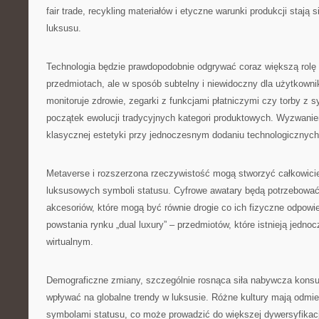
fair trade, recykling materiałów i etyczne warunki produkcji staj
luksusu.
Technologia będzie prawdopodobnie odgrywać coraz większą rol
przedmiotach, ale w sposób subtelny i niewidoczny dla użytkownik
monitoruje zdrowie, zegarki z funkcjami płatniczymi czy torby z s
początek ewolucji tradycyjnych kategori produktowych. Wyzwani
klasycznej estetyki przy jednoczesnym dodaniu technologicznych 
Metaverse i rozszerzona rzeczywistość mogą stworzyć całkowici
luksusowych symboli statusu. Cyfrowe awatary będą potrzebować w
akcesoriów, które mogą być równie drogie co ich fizyczne odpowi
powstania rynku „dual luxury” – przedmiotów, które istnieją jedno
wirtualnym.
Demograficzne zmiany, szczególnie rosnąca siła nabywcza kons
wpływać na globalne trendy w luksusie. Różne kultury mają odmi
symbolami statusu, co może prowadzić do większej dywersyfikacj