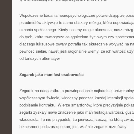
Współczesne badania neuropsychologiczne potwierdzają, że posi
przedmiotów aktywuje te same obszary mózgu, które odpowiadają 
uznania społecznego. Kiedy nosimy drogie akcesoria, nasz mózg
do tych, które towarzyszą osiągnięciom życiowym czy społeczne
dlaczego luksusowe towary potrafią tak skutecznie wpływać na n
pewność siebie, nawet jeśli racjonalnie wiemy, że ich wartość uż
od tańszych alternatyw.
Zegarek jako manifest osobowości
Zegarek na nadgarstku to prawdopodobnie najbardziej uniwersaln
współczesnym świecie, widoczny podczas każdej interakcji społec
podpisanie kontraktu. W erze smartfonów, które precyzyjnie pok
zegarki zyskały nowe znaczenie jako manifestacja wartości, gustu
właściciela. To nie przypadek, że pierwszą rzeczą, na którą zwr
biznesmeni podczas spotkań, jest właśnie zegarek rozmówcy.