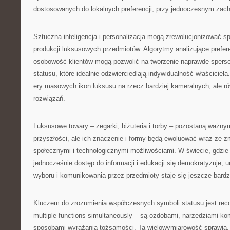
dostosowanych do lokalnych preferencji, przy jednoczesnym zach
Sztuczna inteligencja i personalizacja mogą zrewolucjonizować sp
produkcji luksusowych przedmiotów. Algorytmy analizujące prefere
osobowość klientów mogą pozwolić na tworzenie naprawdę spers
statusu, które idealnie odzwierciedlają indywidualność właścicie
ery masowych ikon luksusu na rzecz bardziej kameralnych, ale r
rozwiązań.
Luksusowe towary – zegarki, biżuteria i torby – pozostaną ważn
przyszłości, ale ich znaczenie i formy będą ewoluować wraz ze z
społecznymi i technologicznymi możliwościami. W świecie, gdzie
jednocześnie dostęp do informacji i edukacji się demokratyzuje,
wyboru i komunikowania przez przedmioty staje się jeszcze bardzi
Kluczem do zrozumienia współczesnych symboli statusu jest reco
multiple functions simultaneously – są ozdobami, narzędziami kom
sposobami wyrażania tożsamości. Ta wielowymiarowość sprawia, 