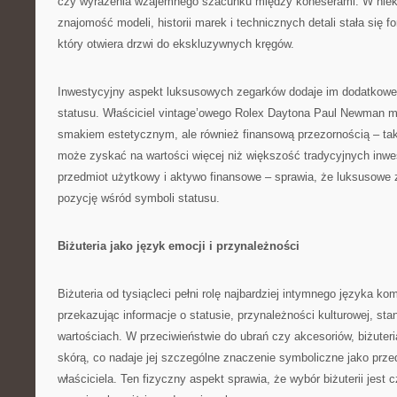
czy wyrażenia wzajemnego szacunku między koneserami. W niek
znajomość modeli, historii marek i technicznych detali stała się f
który otwiera drzwi do ekskluzywnych kręgów.
Inwestycyjny aspekt luksusowych zegarków dodaje im dodatkowe
statusu. Właściciel vintage’owego Rolex Daytona Paul Newman mo
smakiem estetycznym, ale również finansową przezornością – ta
może zyskać na wartości więcej niż większość tradycyjnych inwes
przedmiot użytkowy i aktywo finansowe – sprawia, że luksusowe 
pozycję wśród symboli statusu.
Biżuteria jako język emocji i przynależności
Biżuteria od tysiącleci pełni rolę najbardziej intymnego języka ko
przekazując informacje o statusie, przynależności kulturowej, sta
wartościach. W przeciwieństwie do ubrań czy akcesoriów, biżuter
skórą, co nadaje jej szczególne znaczenie symboliczne jako przed
właściciela. Ten fizyczny aspekt sprawia, że wybór biżuterii jest c