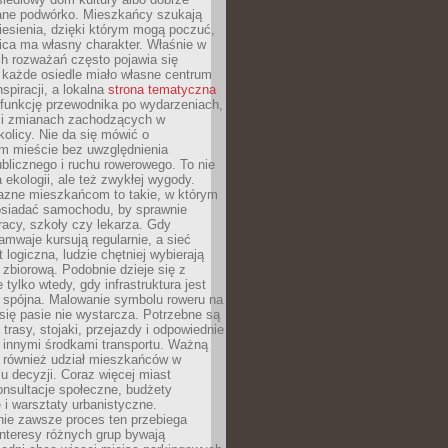
ane podwórko. Mieszkańcy szukają
esienia, dzięki którym mogą poczuć,
nica ma własny charakter. Właśnie w
ch rozważań często pojawia się
 każde osiedle miało własne centrum
inspiracji, a lokalna
strona tematyczna
 funkcję przewodnika po wydarzeniach,
h i zmianach zachodzących w
okolicy. Nie da się mówić o
 mieście bez uwzględnienia
ublicznego i ruchu rowerowego. To nie
a ekologii, ale też zwykłej wygody.
jazne mieszkańcom to takie, w którym
posiadać samochodu, by sprawnie
racy, szkoły czy lekarza. Gdy
ramwaje kursują regularnie, a sieć
 logiczna, ludzie chętniej wybierają
zbiorową. Podobnie dzieje się z
 tylko wtedy, gdy infrastruktura jest
i spójna. Malowanie symbolu roweru na
ię pasie nie wystarcza. Potrzebne są
trasy, stojaki, przejazdy i odpowiednie
 innymi środkami transportu. Ważną
a również udział mieszkańców w
 decyzji. Coraz więcej miast
onsultacje społeczne, budżety
 i warsztaty urbanistyczne.
nie zawsze proces ten przebiega
 interesy różnych grup bywają