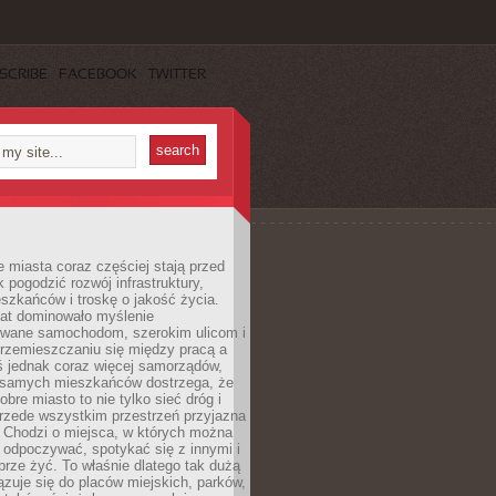
SCRIBE
FACEBOOK
TWITTER
miasta coraz częściej stają przed
k pogodzić rozwój infrastruktury,
szkańców i troskę o jakość życia.
lat dominowało myślenie
wane samochodom, szerokim ulicom i
rzemieszczaniu się między pracą a
 jednak coraz więcej samorządów,
i samych mieszkańców dostrzega, że
obre miasto to nie tylko sieć dróg i
 przede wszystkim przestrzeń przyjazna
. Chodzi o miejsca, w których można
 odpoczywać, spotykać się z innymi i
brze żyć. To właśnie dlatego tak dużą
zuje się do placów miejskich, parków,