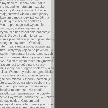
m myśleniem. Jednak tam, gdzie
je rozsądnie i etapami, szybko
ę, że zyski są ogromne. Lokalne
ynają notować większy ruch pieszy,
i kawiarnie mogą rozwijać ogródki, a
zyskują miejsca do spotkań i
Miasto przestaje być wyłącznie
zytowym, a staje się realną
 życia. Nie bez znaczenia pozostaje
eleni. Drzewa i parki nie są już
edynie jako dekoracja, lecz jako istotny
jskiego ekosystemu. Obniżają
latem, zatrzymują wodę, poprawiają
trza i wpływają kojąco na psychikę. W
nących temperatur i coraz częstszych
becność zieleni staje się wręcz kwestią
twa. Zieleń miejska może przyjmować
Czasem jest to duży park, czasem
wer, zielony dach, ogród społeczny albo
ulica. Ważne, by była dostępna blisko
tras mieszkańców, a nie jedynie w
ęściach miasta. Człowiek potrzebuje
aturą częściej, niż wielu osobom się
e miasto potrzebuje również miejsc,
 lokalną tożsamość. Nie chodzi
zabytki czy reprezentacyjne obiekty,
rzenie zwyczajne, codzienne, w których
cie sąsiedzkie. Czasem takim
je się odnowiony targ, mały plac przed
osiedlowy dom kultury albo dobrze