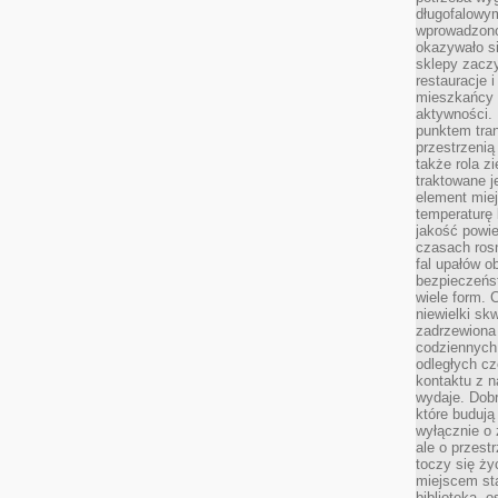
długofalowy
wprowadzono 
okazywało si
sklepy zacz
restauracje 
mieszkańcy 
aktywności. 
punktem tran
przestrzenią
także rola zi
traktowane j
element mie
temperaturę 
jakość powie
czasach ros
fal upałów o
bezpieczeńs
wiele form. 
niewielki sk
zadrzewiona 
codziennych 
odległych cz
kontaktu z n
wydaje. Dobr
które budują
wyłącznie o 
ale o przest
toczy się ży
miejscem sta
biblioteką, 