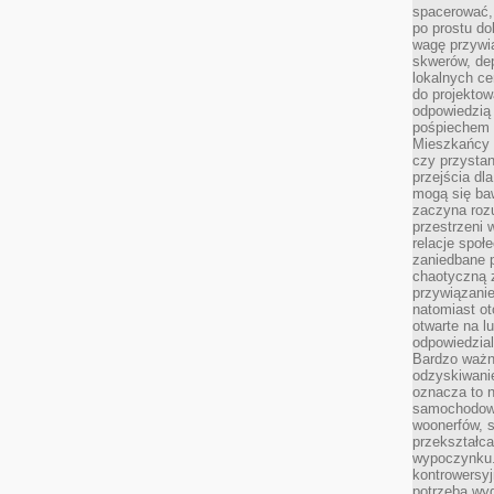
spacerować,
po prostu do
wagę przywią
skwerów, de
lokalnych ce
do projektow
odpowiedzią
pośpiechem i
Mieszkańcy c
czy przystan
przejścia dl
mogą się ba
zaczyna rozu
przestrzeni 
relacje społ
zaniedbane 
chaotyczną 
przywiązanie
natomiast ot
otwarte na l
odpowiedzial
Bardzo ważn
odzyskiwanie
oznacza to n
samochodowe
woonerfów, s
przekształca
wypoczynku.
kontrowersyj
potrzeba wyg