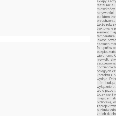
sklepy zacz
restauracje 
mieszkańcy 
aktywności. 
punktem tran
przestrzenią
także rola zi
traktowane j
element mie
temperaturę 
jakość powie
czasach ros
fal upałów o
bezpieczeńs
wiele form. 
niewielki sk
zadrzewiona 
codziennych 
odległych cz
kontaktu z n
wydaje. Dobr
które budują
wyłącznie o 
ale o przest
toczy się ży
miejscem sta
biblioteką, 
zaprojektow
punktów odni
że ich dziel