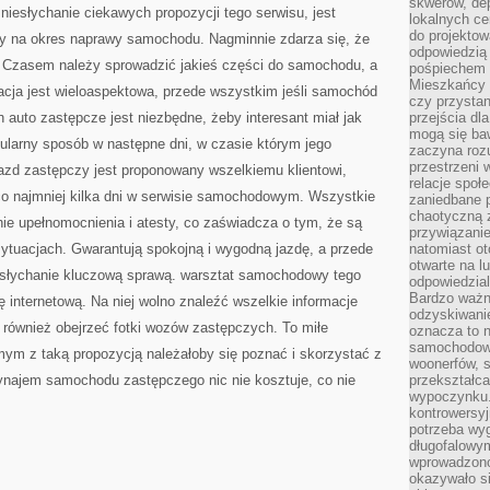
skwerów, de
KORKAMI
niesłychanie ciekawych propozycji tego serwisu, jest
ULICZNYMI
lokalnych ce
do projektow
 na okres naprawy samochodu. Nagminnie zdarza się, że
odpowiedzią
 Czasem należy sprowadzić jakieś części do samochodu, a
pośpiechem i
Mieszkańcy c
cja jest wieloaspektowa, przede wszystkim jeśli samochód
czy przystan
 auto zastępcze jest niezbędne, żeby interesant miał jak
przejścia dl
mogą się ba
gularny sposób w następne dni, w czasie którym jego
zaczyna rozu
przestrzeni 
zd zastępczy jest proponowany wszelkiemu klientowi,
relacje społ
co najmniej kilka dni w serwisie samochodowym. Wszystkie
zaniedbane 
chaotyczną 
 upełnomocnienia i atesty, co zaświadcza o tym, że są
przywiązanie
ytuacjach. Gwarantują spokojną i wygodną jazdę, a przede
natomiast ot
otwarte na l
esłychanie kluczową sprawą. warsztat samochodowy tego
odpowiedzial
Bardzo ważn
ę internetową. Na niej wolno znaleźć wszelkie informacje
odzyskiwanie
a również obejrzeć fotki wozów zastępczych. To miłe
oznacza to n
samochodowe
mym z taką propozycją należałoby się poznać i skorzystać z
woonerfów, s
 Wynajem samochodu zastępczego nic nie kosztuje, co nie
przekształca
wypoczynku.
kontrowersyj
potrzeba wyg
długofalowy
wprowadzono 
okazywało si