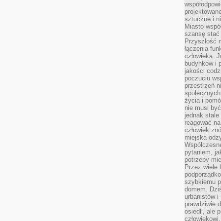
współodpowie
projektowan
sztuczne i n
Miasto wspó
szansę stać
Przyszłość m
łączenia fun
człowieka. 
budynków i p
jakości codzi
poczuciu ws
przestrzeń 
społecznych
życia i pomó
nie musi być
jednak stale
reagować na 
człowiek znó
miejska odz
Współczesne 
pytaniem, ja
potrzeby mie
Przez wiele 
podporządko
szybkiemu p
domem. Dziś
urbanistów 
prawdziwie d
osiedli, ale
człowiekowi