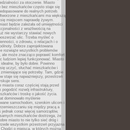
dzialności za otoczenie. Miasto
e bez mieszkańców często staje się
iedopasowane do realnych potrzeb.
łtworzone z mieszkańcami ma większą
 się miejscem naprawdę żywym.
iast będzie zależała od umiejętności
kcjonalności z wrażliwością na
Już nie wystarczy stawiać nowych
oszerzać ulic. Trzeba myśleć o
enności, o zdrowiu, o relacjach i o
pólnoty. Dobrze zaprojektowana
nie rozwiąże wszystkich problemów
, ale może znacząco poprawić komfort
c ludziom lepiej funkcjonować. Miasto
 idealne, by było dobre. Powinno
 się uczyć, słuchać mieszkańców i
zmieniające się potrzeby. Tam, gdzie
w staje się najważniejszy, przestrzeń
yskuje sens.
miasta coraz częściej stają przed
k pogodzić rozwój infrastruktury,
szkańców i troskę o jakość życia.
lat dominowało myślenie
wane samochodom, szerokim ulicom i
rzemieszczaniu się między pracą a
 jednak coraz więcej samorządów,
i samych mieszkańców dostrzega, że
obre miasto to nie tylko sieć dróg i
 przede wszystkim przestrzeń przyjazna
. Chodzi o miejsca, w których można