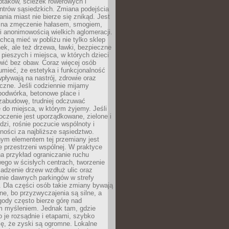
ptaków, ścieżek rowerowych i
ntrów sąsiedzkich. Zmiana podejścia
ania miast nie bierze się znikąd. Jest
 na zmęczenie hałasem, smogiem,
 anonimowością wielkich aglomeracji.
hcą mieć w pobliżu nie tylko sklep
ek, ale też drzewa, ławki, bezpieczne
a pieszych i miejsca, w których dzieci
wić bez obaw. Coraz więcej osób
mieć, że estetyka i funkcjonalność
wpływają na nastrój, zdrowie oraz
eczne. Jeśli codziennie mijamy
podwórka, betonowe place i
zabudowę, trudniej odczuwać
 do miejsca, w którym żyjemy. Jeśli
oczenie jest uporządkowane, zielone i
udzi, rośnie poczucie wspólnoty i
ności za najbliższe sąsiedztwo.
ym elementem tej przemiany jest
 przestrzeni wspólnej. W praktyce
a przykład ograniczanie ruchu
go w ścisłych centrach, tworzenie
adzenie drzew wzdłuż ulic oraz
nie dawnych parkingów w strefy
 Dla części osób takie zmiany bywają
ne, bo przyzwyczajenia są silne, a
ody często bierze górę nad
m myśleniem. Jednak tam, gdzie
je rozsądnie i etapami, szybko
ę, że zyski są ogromne. Lokalne