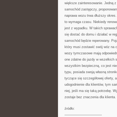
większe zainteresowanie. Jedną z 
samochód zastępczy, proponowany
naprawa wozu trwa dłuższy okres.
to wymaga czasu. Niekiedy renowa
jest z wypadku. W takich sprawach
się dostać do domu i działać w re
samochód będzie reperowany. Poja
który musi zostawić swój wóz na 
wozy tymczasowe mają odpowiednie
one zdatne do jazdy w wszelkich s
wszystkim bezpieczną, co jest ni
typu, posiada swoją własną stronk
tyczące się szczegółowej oferty, 
udogodnienie dla klientów, tym sa
niej, jeśli ma się taką potrzebę.
zostaje bez znaczenia dla klienta.
źródło:
———————————