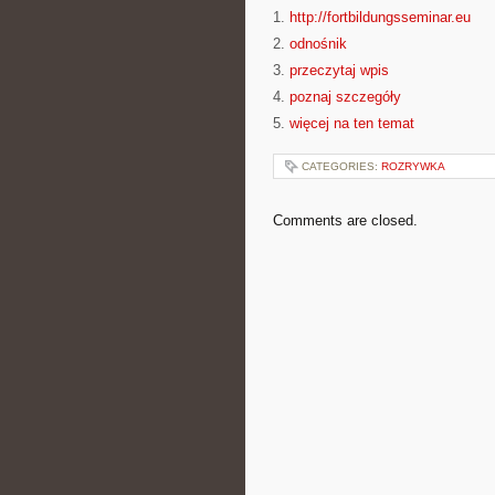
1.
http://fortbildungsseminar.eu
2.
odnośnik
3.
przeczytaj wpis
4.
poznaj szczegóły
5.
więcej na ten temat
CATEGORIES:
ROZRYWKA
Comments are closed.