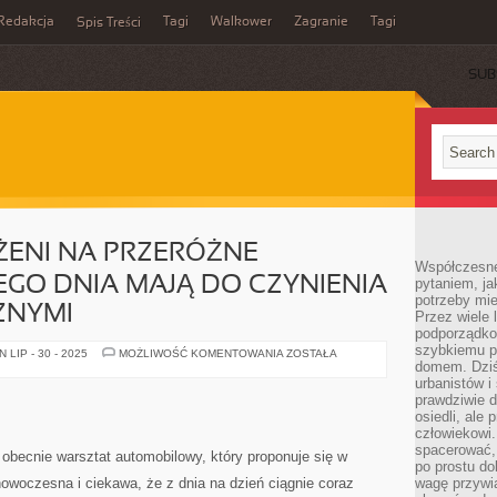
Redakcja
Tagi
Walkower
Zagranie
Tagi
Spis Treści
SUB
ŻENI NA PRZERÓŻNE
Współczesne 
EGO DNIA MAJĄ DO CZYNIENIA
pytaniem, ja
potrzeby mie
ZNYMI
Przez wiele 
podporządko
szybkiemu p
LUDZIE
LIP - 30 - 2025
MOŻLIWOŚĆ KOMENTOWANIA
ZOSTAŁA
SĄ
domem. Dziś
NARAŻENI
urbanistów 
NA
prawdziwie d
PRZERÓŻNE
SYTUACJE,
osiedli, ale
KAŻDEGO
człowiekowi
DNIA
spacerować,
MAJĄ
 obecnie warsztat automobilowy, który proponuje się w
DO
po prostu do
CZYNIENIA
 nowoczesna i ciekawa, że z dnia na dzień ciągnie coraz
wagę przywią
Z