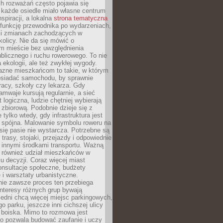
ch rozważań często pojawia się
 każde osiedle miało własne centrum
inspiracji, a lokalna
strona tematyczna
 funkcję przewodnika po wydarzeniach,
h i zmianach zachodzących w
okolicy. Nie da się mówić o
 mieście bez uwzględnienia
ublicznego i ruchu rowerowego. To nie
a ekologii, ale też zwykłej wygody.
jazne mieszkańcom to takie, w którym
posiadać samochodu, by sprawnie
racy, szkoły czy lekarza. Gdy
ramwaje kursują regularnie, a sieć
 logiczna, ludzie chętniej wybierają
zbiorową. Podobnie dzieje się z
 tylko wtedy, gdy infrastruktura jest
i spójna. Malowanie symbolu roweru na
ię pasie nie wystarcza. Potrzebne są
trasy, stojaki, przejazdy i odpowiednie
 innymi środkami transportu. Ważną
a również udział mieszkańców w
 decyzji. Coraz więcej miast
onsultacje społeczne, budżety
 i warsztaty urbanistyczne.
nie zawsze proces ten przebiega
 interesy różnych grup bywają
edni chcą więcej miejsc parkingowych,
go parku, jeszcze inni cichszej ulicy
 boiska. Mimo to rozmowa jest
bo pozwala budować zaufanie i uczy