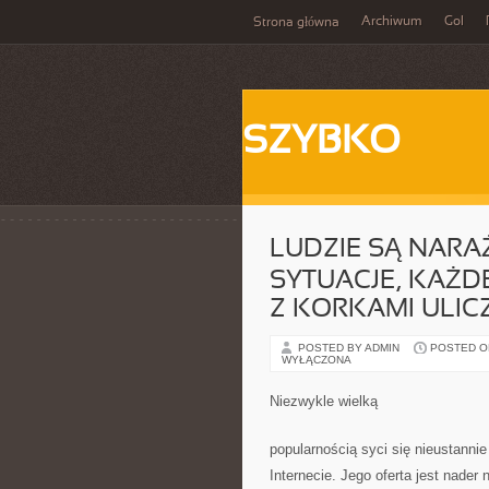
Archiwum
Gol
Strona główna
SZYBKO
LUDZIE SĄ NARA
SYTUACJE, KAŻD
Z KORKAMI ULIC
POSTED BY ADMIN
POSTED ON 
WYŁĄCZONA
Niezwykle wielką
popularnością syci się nieustannie
Internecie. Jego oferta jest nader