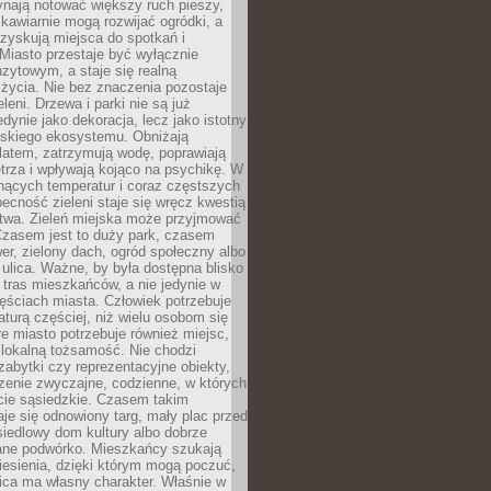
ynają notować większy ruch pieszy,
i kawiarnie mogą rozwijać ogródki, a
zyskują miejsca do spotkań i
Miasto przestaje być wyłącznie
zytowym, a staje się realną
 życia. Nie bez znaczenia pozostaje
eleni. Drzewa i parki nie są już
edynie jako dekoracja, lecz jako istotny
jskiego ekosystemu. Obniżają
latem, zatrzymują wodę, poprawiają
trza i wpływają kojąco na psychikę. W
nących temperatur i coraz częstszych
becność zieleni staje się wręcz kwestią
twa. Zieleń miejska może przyjmować
Czasem jest to duży park, czasem
wer, zielony dach, ogród społeczny albo
ulica. Ważne, by była dostępna blisko
tras mieszkańców, a nie jedynie w
ęściach miasta. Człowiek potrzebuje
aturą częściej, niż wielu osobom się
e miasto potrzebuje również miejsc,
 lokalną tożsamość. Nie chodzi
zabytki czy reprezentacyjne obiekty,
rzenie zwyczajne, codzienne, w których
cie sąsiedzkie. Czasem takim
je się odnowiony targ, mały plac przed
osiedlowy dom kultury albo dobrze
ane podwórko. Mieszkańcy szukają
esienia, dzięki którym mogą poczuć,
nica ma własny charakter. Właśnie w