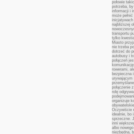
połowie taki
potrzeba, by
informacji i 
może pełnić
inicjatywac
najbliższej 
nowoczesnym
transportu p
tylko kwesti
Miasto przy
nie trzeba 
dotrzeć do p
autobusy i t
połączeń jest
komunikację 
rowerami, ale
bezpieczna 
urywającym s
przemyślane 
połączenie z
rolę odgryw
podejmowaniu
organizuje k
obywatelskie
Oczywiście 
idealnie, bo
sprzeczne. J
inni większe
albo nowego
niezbędna, 