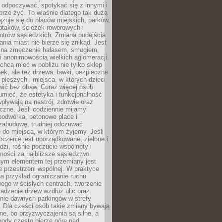
 odpoczywać, spotykać się z innymi i
brze żyć. To właśnie dlatego tak dużą
zuje się do placów miejskich, parków,
ptaków, ścieżek rowerowych i
ntrów sąsiedzkich. Zmiana podejścia
ania miast nie bierze się znikąd. Jest
 na zmęczenie hałasem, smogiem,
 anonimowością wielkich aglomeracji.
hcą mieć w pobliżu nie tylko sklep
ek, ale też drzewa, ławki, bezpieczne
a pieszych i miejsca, w których dzieci
wić bez obaw. Coraz więcej osób
mieć, że estetyka i funkcjonalność
wpływają na nastrój, zdrowie oraz
eczne. Jeśli codziennie mijamy
podwórka, betonowe place i
zabudowę, trudniej odczuwać
 do miejsca, w którym żyjemy. Jeśli
oczenie jest uporządkowane, zielone i
udzi, rośnie poczucie wspólnoty i
ności za najbliższe sąsiedztwo.
ym elementem tej przemiany jest
 przestrzeni wspólnej. W praktyce
a przykład ograniczanie ruchu
go w ścisłych centrach, tworzenie
adzenie drzew wzdłuż ulic oraz
nie dawnych parkingów w strefy
 Dla części osób takie zmiany bywają
ne, bo przyzwyczajenia są silne, a
ody często bierze górę nad