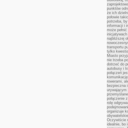
zaprojektow
punktów odni
że ich dziel
połowie taki
potrzeba, by
informacji i 
może pełnić
inicjatywac
najbliższej 
nowoczesnym
transportu p
tylko kwesti
Miasto przy
nie trzeba 
dotrzeć do p
autobusy i t
połączeń jest
komunikację 
rowerami, ale
bezpieczna 
urywającym s
przemyślane 
połączenie z
rolę odgryw
podejmowaniu
organizuje k
obywatelskie
Oczywiście 
idealnie, bo