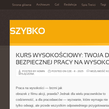
Archiwum
Gol
Redakcja
Tagi
Strona główna
Spis Treści
SZYBKO
KURS WYSOKOŚCIOWY: TWOJA 
BEZPIECZNEJ PRACY NA WYSOK
POSTED BY ADMIN
POSTED ON CZE - 8 - 2025
MOŻLIWOŚĆ K
WYŁĄCZONA
Praca na wysokości — brzmi jak
obrazek z filmu akcji, prawda? Jednak dla wielu pracowników to
codzienność, a dla pracodawców — wyzwanie, które wymaga nie
tylko odwagi, ale przede wszystkim odpowiedniego przygotowania 