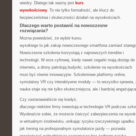
wiedzy. Dlatego tak ważny jest
kurs
wysokościowy
. To nie tylko formalność, ale klucz do
bezpieczeństwa i skuteczności działań na wysokościach.
Dlaczego warto postawić na nowoczesne
rozwiązania?
Można powiedzieć, że wybór kursu
wysokiego to jak zakup nowoczesnego smartfona zamiast stareg
Nowoczesne szkolenia korzystają z najnowszych trendów i
technologii. W erze cyfrowej, kiedy nawet zegarki mają dostęp do
internetu, a drony patrolują budynki, szkolenie na wysokościach
musi być równie innowacyjne. Szkoleniowe platformy online,
symulatory VR czy interaktywne moduły — to wszystko sprawia, 
nauka staje się nie tylko skuteczniejsza, ale i bardziej angażująca
Czy zastanawialiście się kiedyś,
dlaczego niektóre firmy inwestują w technologie VR podczas szko
Wyobraźcie sobie, że możecie ćwiczyć zabezpieczenia na wysok
w wirtualnym środowisku, unikając ryzyka rzeczywistego upadku.
jak trening na profesjonalnym symulatorze jazdy — pozwala
przećwiczyć najtrudniejsze scenariusze bez żadnego ryzyka.