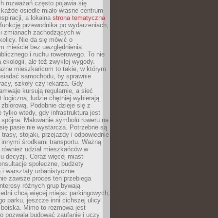
ch rozważań często pojawia się
 każde osiedle miało własne centrum
inspiracji, a lokalna
strona tematyczna
 funkcję przewodnika po wydarzeniach,
h i zmianach zachodzących w
okolicy. Nie da się mówić o
 mieście bez uwzględnienia
ublicznego i ruchu rowerowego. To nie
a ekologii, ale też zwykłej wygody.
jazne mieszkańcom to takie, w którym
posiadać samochodu, by sprawnie
racy, szkoły czy lekarza. Gdy
ramwaje kursują regularnie, a sieć
 logiczna, ludzie chętniej wybierają
zbiorową. Podobnie dzieje się z
 tylko wtedy, gdy infrastruktura jest
i spójna. Malowanie symbolu roweru na
ię pasie nie wystarcza. Potrzebne są
trasy, stojaki, przejazdy i odpowiednie
 innymi środkami transportu. Ważną
a również udział mieszkańców w
 decyzji. Coraz więcej miast
onsultacje społeczne, budżety
 i warsztaty urbanistyczne.
nie zawsze proces ten przebiega
 interesy różnych grup bywają
edni chcą więcej miejsc parkingowych,
go parku, jeszcze inni cichszej ulicy
 boiska. Mimo to rozmowa jest
bo pozwala budować zaufanie i uczy