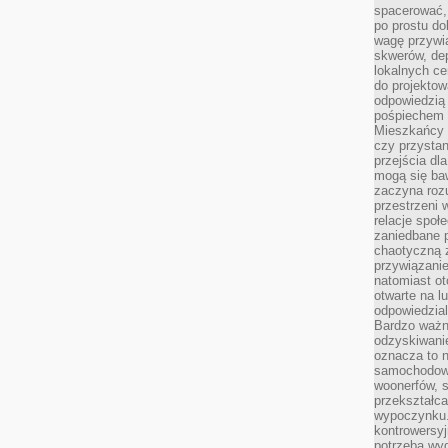
spacerować,
po prostu do
wagę przywią
skwerów, de
lokalnych ce
do projektow
odpowiedzią
pośpiechem i
Mieszkańcy c
czy przystan
przejścia dl
mogą się ba
zaczyna rozu
przestrzeni 
relacje społ
zaniedbane 
chaotyczną 
przywiązanie
natomiast ot
otwarte na l
odpowiedzial
Bardzo ważn
odzyskiwanie
oznacza to n
samochodowe
woonerfów, s
przekształca
wypoczynku.
kontrowersyj
potrzeba wyg