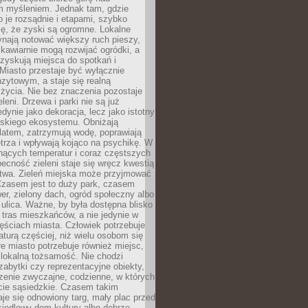
m myśleniem. Jednak tam, gdzie
je rozsądnie i etapami, szybko
ę, że zyski są ogromne. Lokalne
ynają notować większy ruch pieszy,
i kawiarnie mogą rozwijać ogródki, a
zyskują miejsca do spotkań i
Miasto przestaje być wyłącznie
zytowym, a staje się realną
 życia. Nie bez znaczenia pozostaje
eleni. Drzewa i parki nie są już
edynie jako dekoracja, lecz jako istotny
jskiego ekosystemu. Obniżają
latem, zatrzymują wodę, poprawiają
trza i wpływają kojąco na psychikę. W
nących temperatur i coraz częstszych
becność zieleni staje się wręcz kwestią
twa. Zieleń miejska może przyjmować
Czasem jest to duży park, czasem
wer, zielony dach, ogród społeczny albo
ulica. Ważne, by była dostępna blisko
tras mieszkańców, a nie jedynie w
ęściach miasta. Człowiek potrzebuje
aturą częściej, niż wielu osobom się
e miasto potrzebuje również miejsc,
 lokalną tożsamość. Nie chodzi
zabytki czy reprezentacyjne obiekty,
rzenie zwyczajne, codzienne, w których
cie sąsiedzkie. Czasem takim
je się odnowiony targ, mały plac przed
osiedlowy dom kultury albo dobrze