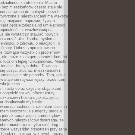
dzialności za otoczenie. Miasto
e bez mieszkańców często staje się
iedopasowane do realnych potrzeb.
łtworzone z mieszkańcami ma większą
 się miejscem naprawdę żywym.
iast będzie zależała od umiejętności
kcjonalności z wrażliwością na
Już nie wystarczy stawiać nowych
oszerzać ulic. Trzeba myśleć o
enności, o zdrowiu, o relacjach i o
pólnoty. Dobrze zaprojektowana
nie rozwiąże wszystkich problemów
, ale może znacząco poprawić komfort
c ludziom lepiej funkcjonować. Miasto
 idealne, by było dobre. Powinno
 się uczyć, słuchać mieszkańców i
zmieniające się potrzeby. Tam, gdzie
w staje się najważniejszy, przestrzeń
yskuje sens.
miasta coraz częściej stają przed
k pogodzić rozwój infrastruktury,
szkańców i troskę o jakość życia.
lat dominowało myślenie
wane samochodom, szerokim ulicom i
rzemieszczaniu się między pracą a
 jednak coraz więcej samorządów,
i samych mieszkańców dostrzega, że
obre miasto to nie tylko sieć dróg i
 przede wszystkim przestrzeń przyjazna
. Chodzi o miejsca, w których można