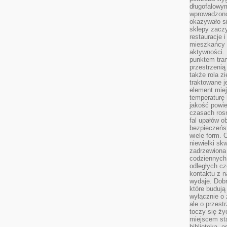
długofalowy
wprowadzono 
okazywało si
sklepy zacz
restauracje 
mieszkańcy 
aktywności. 
punktem tran
przestrzenią
także rola zi
traktowane j
element mie
temperaturę 
jakość powie
czasach ros
fal upałów o
bezpieczeńs
wiele form. 
niewielki sk
zadrzewiona 
codziennych 
odległych cz
kontaktu z n
wydaje. Dobr
które budują
wyłącznie o 
ale o przest
toczy się ży
miejscem sta
biblioteką, 