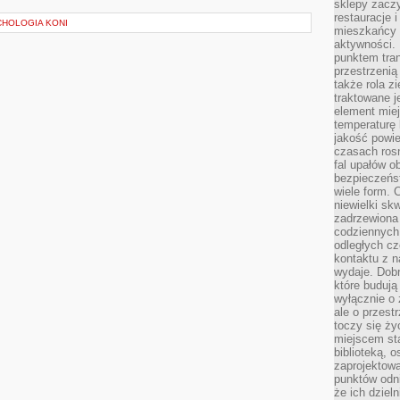
sklepy zacz
restauracje 
CHOLOGIA KONI
mieszkańcy 
aktywności. 
punktem tran
przestrzenią
także rola zi
traktowane j
element mie
temperaturę 
jakość powie
czasach ros
fal upałów o
bezpieczeńs
wiele form. 
niewielki sk
zadrzewiona 
codziennych 
odległych cz
kontaktu z n
wydaje. Dobr
które budują
wyłącznie o 
ale o przest
toczy się ży
miejscem sta
biblioteką, 
zaprojektow
punktów odni
że ich dziel