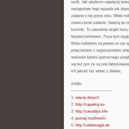
osób. Jak wiadomo najwięcej ener
następstwie tego wypada tak dopa
zadanie o tej porze roku. Wiele r
nowoczesne zadanie. Należą do ni
kominki. To naturalnie dzięki te
bezpieczeństwem. Poza tym wygląd
Wielu kobietom na pewno on się s
połączeniem z wyposażeniem wnęt
wrażenie bardzo pomocnego urzą
się też tym że są one fabrykowan
ich jakość też widać z daleka.
źródło:
———————————
1.
więcej danych
2.
http://zaparkuj.eu
3.
http://zaruddya.info
4.
poznaj możliwości
5.
http://zeldamagia.de