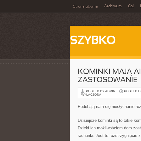
Archiwum
Gol
Strona główna
SZYBKO
KOMINKI MAJĄ 
ZASTOSOWANIE
POSTED BY ADMIN
POSTED ON
WYŁĄCZONA
Podobają nam się niesłychanie ró
Dzisiejsze kominki są to takie ko
Dzięki ich możliwościom dom zost
rachunki. Jest to rozstrzygnięcie 