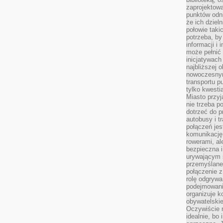
zaprojektow
punktów odni
że ich dziel
połowie taki
potrzeba, by
informacji i 
może pełnić
inicjatywac
najbliższej 
nowoczesnym
transportu p
tylko kwesti
Miasto przy
nie trzeba 
dotrzeć do p
autobusy i t
połączeń jest
komunikację 
rowerami, ale
bezpieczna 
urywającym s
przemyślane 
połączenie z
rolę odgryw
podejmowaniu
organizuje k
obywatelskie
Oczywiście 
idealnie, bo