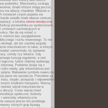
ane podwórko. Mieszkańcy szukają
esienia, dzięki którym mogą poczuć,
nica ma własny charakter. Właśnie w
ch rozważań często pojawia się
 każde osiedle miało własne centrum
inspiracji, a lokalna
strona tematyczna
 funkcję przewodnika po wydarzeniach,
h i zmianach zachodzących w
okolicy. Nie da się mówić o
 mieście bez uwzględnienia
ublicznego i ruchu rowerowego. To nie
a ekologii, ale też zwykłej wygody.
jazne mieszkańcom to takie, w którym
posiadać samochodu, by sprawnie
racy, szkoły czy lekarza. Gdy
ramwaje kursują regularnie, a sieć
 logiczna, ludzie chętniej wybierają
zbiorową. Podobnie dzieje się z
 tylko wtedy, gdy infrastruktura jest
i spójna. Malowanie symbolu roweru na
ię pasie nie wystarcza. Potrzebne są
trasy, stojaki, przejazdy i odpowiednie
 innymi środkami transportu. Ważną
a również udział mieszkańców w
 decyzji. Coraz więcej miast
onsultacje społeczne, budżety
 i warsztaty urbanistyczne.
nie zawsze proces ten przebiega
 interesy różnych grup bywają