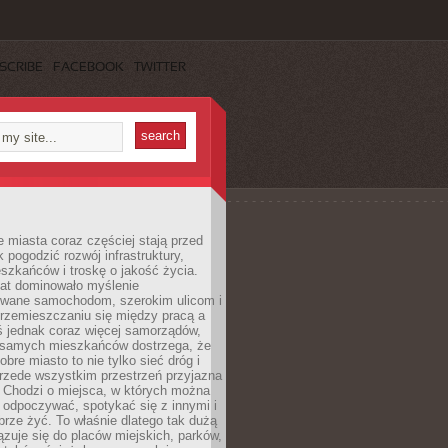
SCRIBE
FACEBOOK
TWITTER
miasta coraz częściej stają przed
k pogodzić rozwój infrastruktury,
szkańców i troskę o jakość życia.
lat dominowało myślenie
wane samochodom, szerokim ulicom i
rzemieszczaniu się między pracą a
 jednak coraz więcej samorządów,
i samych mieszkańców dostrzega, że
obre miasto to nie tylko sieć dróg i
 przede wszystkim przestrzeń przyjazna
. Chodzi o miejsca, w których można
 odpoczywać, spotykać się z innymi i
brze żyć. To właśnie dlatego tak dużą
zuje się do placów miejskich, parków,