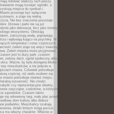
ynają notować większy ruch pieszy,
i kawiarnie mogą rozwijać ogródki, a
zyskują miejsca do spotkań i
Miasto przestaje być wyłącznie
zytowym, a staje się realną
 życia. Nie bez znaczenia pozostaje
eleni. Drzewa i parki nie są już
edynie jako dekoracja, lecz jako istotny
jskiego ekosystemu. Obniżają
latem, zatrzymują wodę, poprawiają
trza i wpływają kojąco na psychikę. W
nących temperatur i coraz częstszych
becność zieleni staje się wręcz kwestią
twa. Zieleń miejska może przyjmować
Czasem jest to duży park, czasem
wer, zielony dach, ogród społeczny albo
ulica. Ważne, by była dostępna blisko
tras mieszkańców, a nie jedynie w
ęściach miasta. Człowiek potrzebuje
aturą częściej, niż wielu osobom się
e miasto potrzebuje również miejsc,
 lokalną tożsamość. Nie chodzi
zabytki czy reprezentacyjne obiekty,
rzenie zwyczajne, codzienne, w których
cie sąsiedzkie. Czasem takim
je się odnowiony targ, mały plac przed
osiedlowy dom kultury albo dobrze
ane podwórko. Mieszkańcy szukają
esienia, dzięki którym mogą poczuć,
nica ma własny charakter. Właśnie w