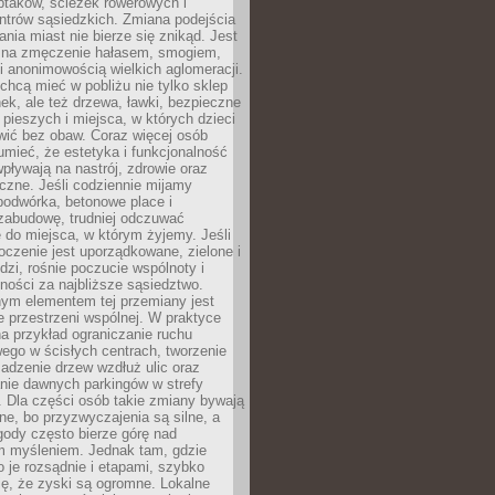
ptaków, ścieżek rowerowych i
ntrów sąsiedzkich. Zmiana podejścia
ania miast nie bierze się znikąd. Jest
 na zmęczenie hałasem, smogiem,
 anonimowością wielkich aglomeracji.
hcą mieć w pobliżu nie tylko sklep
ek, ale też drzewa, ławki, bezpieczne
a pieszych i miejsca, w których dzieci
wić bez obaw. Coraz więcej osób
mieć, że estetyka i funkcjonalność
wpływają na nastrój, zdrowie oraz
eczne. Jeśli codziennie mijamy
podwórka, betonowe place i
zabudowę, trudniej odczuwać
 do miejsca, w którym żyjemy. Jeśli
oczenie jest uporządkowane, zielone i
udzi, rośnie poczucie wspólnoty i
ności za najbliższe sąsiedztwo.
ym elementem tej przemiany jest
 przestrzeni wspólnej. W praktyce
a przykład ograniczanie ruchu
go w ścisłych centrach, tworzenie
adzenie drzew wzdłuż ulic oraz
nie dawnych parkingów w strefy
 Dla części osób takie zmiany bywają
ne, bo przyzwyczajenia są silne, a
ody często bierze górę nad
m myśleniem. Jednak tam, gdzie
je rozsądnie i etapami, szybko
ę, że zyski są ogromne. Lokalne