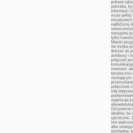
połowie taki
potrzeba, by
informacji i 
może pełnić
inicjatywac
najbliższej 
nowoczesnym
transportu p
tylko kwesti
Miasto przy
nie trzeba 
dotrzeć do p
autobusy i t
połączeń jest
komunikację 
rowerami, ale
bezpieczna 
urywającym s
przemyślane 
połączenie z
rolę odgryw
podejmowaniu
organizuje k
obywatelskie
Oczywiście 
idealnie, bo
sprzeczne. J
inni większe
albo nowego
niezbędna, 