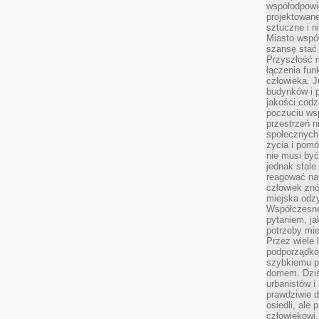
współodpowie
projektowan
sztuczne i n
Miasto wspó
szansę stać
Przyszłość m
łączenia fun
człowieka. 
budynków i p
jakości codzi
poczuciu ws
przestrzeń 
społecznych
życia i pomó
nie musi być
jednak stale
reagować na 
człowiek znó
miejska odz
Współczesne 
pytaniem, ja
potrzeby mie
Przez wiele 
podporządko
szybkiemu p
domem. Dziś
urbanistów 
prawdziwie d
osiedli, ale
człowiekowi