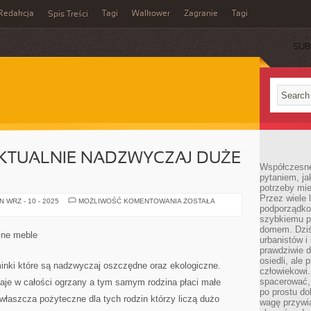
Redakcja
Tagi
Walkower
Zagranie
Tagi
Spis Treści
SUB
AKTUALNIE NADZWYCZAJ DUŻE
Współczesne 
pytaniem, ja
potrzeby mie
Przez wiele 
KOMINKI
 WRZ - 10 - 2025
MOŻLIWOŚĆ KOMENTOWANIA
ZOSTAŁA
podporządko
MAJĄ
AKTUALNIE
szybkiemu p
NADZWYCZAJ
domem. Dziś
DUŻE
żne meble
ZASTOSOWANIE
urbanistów 
prawdziwie d
osiedli, ale
minki które są nadzwyczaj oszczędne oraz ekologiczne.
człowiekowi
spacerować,
aje w całości ogrzany a tym samym rodzina płaci małe
po prostu do
zwłaszcza pożyteczne dla tych rodzin którzy liczą dużo
wagę przywią