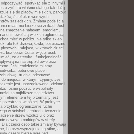
 odpoczywać, spotykać się z innymi i
brze żyć. To właśnie dlatego tak dużą
zuje się do placów miejskich, parków,
ptaków, ścieżek rowerowych i
ntrów sąsiedzkich. Zmiana podejścia
ania miast nie bierze się znikąd. Jest
 na zmęczenie hałasem, smogiem,
 anonimowością wielkich aglomeracji.
hcą mieć w pobliżu nie tylko sklep
ek, ale też drzewa, ławki, bezpieczne
a pieszych i miejsca, w których dzieci
wić bez obaw. Coraz więcej osób
mieć, że estetyka i funkcjonalność
wpływają na nastrój, zdrowie oraz
eczne. Jeśli codziennie mijamy
podwórka, betonowe place i
zabudowę, trudniej odczuwać
 do miejsca, w którym żyjemy. Jeśli
oczenie jest uporządkowane, zielone i
udzi, rośnie poczucie wspólnoty i
ności za najbliższe sąsiedztwo.
ym elementem tej przemiany jest
 przestrzeni wspólnej. W praktyce
a przykład ograniczanie ruchu
go w ścisłych centrach, tworzenie
adzenie drzew wzdłuż ulic oraz
nie dawnych parkingów w strefy
 Dla części osób takie zmiany bywają
ne, bo przyzwyczajenia są silne, a
ody często bierze górę nad