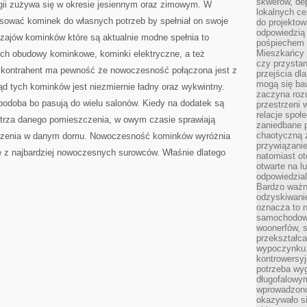
skwerów, de
gii zużywa się w okresie jesiennym oraz zimowym. W
lokalnych ce
sować kominek do własnych potrzeb by spełniał on swoje
do projektow
odpowiedzią
odzajów kominków które są aktualnie modne spełnia to
pośpiechem i
Mieszkańcy c
ch obudowy kominkowe, kominki elektryczne, a też
czy przystan
mu kontrahent ma pewność że nowoczesność połączona jest z
przejścia dl
mogą się ba
 tych kominków jest niezmiernie ładny oraz wykwintny.
zaczyna rozu
podoba bo pasują do wielu salonów. Kiedy na dodatek są
przestrzeni 
relacje społ
rza danego pomieszczenia, w owym czasie sprawiają
zaniedbane 
chaotyczną 
dzenia w danym domu. Nowoczesność kominków wyróżnia
przywiązanie
e z najbardziej nowoczesnych surowców. Właśnie dlatego
natomiast ot
otwarte na l
odpowiedzial
Bardzo ważn
odzyskiwanie
oznacza to n
samochodowe
woonerfów, s
przekształca
wypoczynku.
kontrowersyj
potrzeba wyg
długofalowy
wprowadzono 
okazywało si