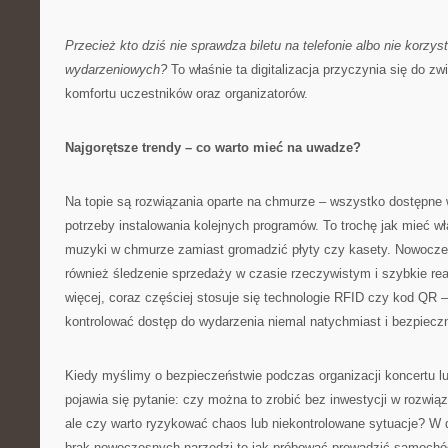
Przecież kto dziś nie sprawdza biletu na telefonie albo nie korzyst
wydarzeniowych?
To właśnie ta digitalizacja przyczynia się do z
komfortu uczestników oraz organizatorów.
Najgorętsze trendy – co warto mieć na uwadze?
Na topie są rozwiązania oparte na chmurze – wszystko dostępne
potrzeby instalowania kolejnych programów. To trochę jak mieć wła
muzyki w chmurze zamiast gromadzić płyty czy kasety. Nowoczes
również śledzenie sprzedaży w czasie rzeczywistym i szybkie re
więcej, coraz częściej stosuje się technologie RFID czy kod QR 
kontrolować dostęp do wydarzenia niemal natychmiast i bezpieczn
Kiedy myślimy o bezpieczeństwie podczas organizacji koncertu l
pojawia się pytanie: czy można to zrobić bez inwestycji w rozwi
ale czy warto ryzykować chaos lub niekontrolowane sytuacje? W do
brak nowoczesnych narzędzi to jak próbować prowadzić samochó