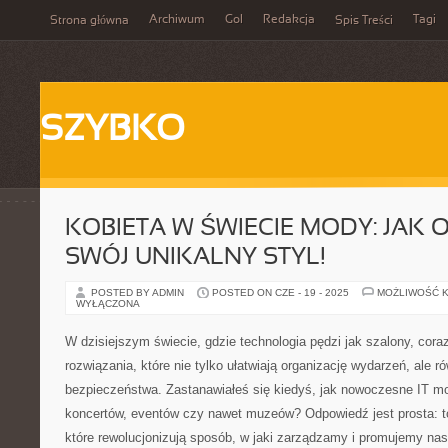
Archiwum
Gol
Redakcja
Tagi
Strona główna
Spis Treści
SZYBKO
KOBIETA W ŚWIECIE MODY: JAK
SWÓJ UNIKALNY STYL!
POSTED BY ADMIN
POSTED ON CZE - 19 - 2025
MOŻLIWOŚĆ 
WYŁĄCZONA
W dzisiejszym świecie, gdzie technologia pędzi jak szalony, cora
rozwiązania, które nie tylko ułatwiają organizację wydarzeń, ale 
bezpieczeństwa. Zastanawiałeś się kiedyś, jak nowoczesne IT m
koncertów, eventów czy nawet muzeów? Odpowiedź jest prosta: to
które rewolucjonizują sposób, w jaki zarządzamy i promujemy nas