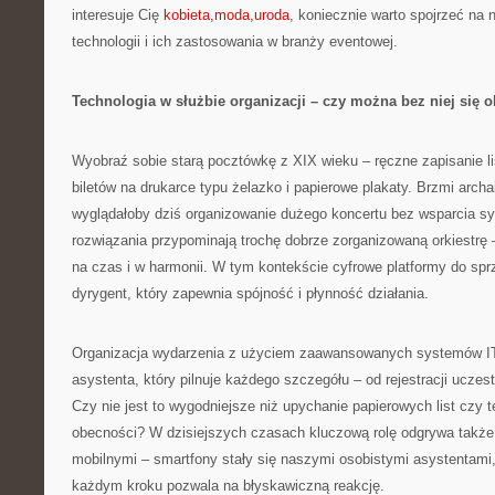
interesuje Cię
kobieta,moda,uroda
, koniecznie warto spojrzeć na 
technologii i ich zastosowania w branży eventowej.
Technologia w służbie organizacji – czy można bez niej się 
Wyobraź sobie starą pocztówkę z XIX wieku – ręczne zapisanie li
biletów na drukarce typu żelazko i papierowe plakaty. Brzmi arch
wyglądałoby dziś organizowanie dużego koncertu bez wsparcia 
rozwiązania przypominają trochę dobrze zorganizowaną orkiestrę
na czas i w harmonii. W tym kontekście cyfrowe platformy do spr
dyrygent, który zapewnia spójność i płynność działania.
Organizacja wydarzenia z użyciem zaawansowanych systemów IT 
asystenta, który pilnuje każdego szczegółu – od rejestracji uczes
Czy nie jest to wygodniejsze niż upychanie papierowych list czy t
obecności? W dzisiejszych czasach kluczową rolę odgrywa także 
mobilnymi – smartfony stały się naszymi osobistymi asystentami,
każdym kroku pozwala na błyskawiczną reakcję.