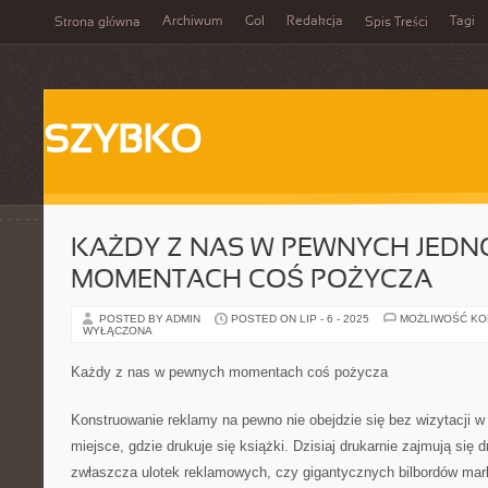
Archiwum
Gol
Redakcja
Tagi
Strona główna
Spis Treści
SZYBKO
KAŻDY Z NAS W PEWNYCH JED
MOMENTACH COŚ POŻYCZA
POSTED BY ADMIN
POSTED ON LIP - 6 - 2025
MOŻLIWOŚĆ K
WYŁĄCZONA
Każdy z nas w pewnych momentach coś pożycza
Konstruowanie reklamy na pewno nie obejdzie się bez wizytacji w 
miejsce, gdzie drukuje się książki. Dzisiaj drukarnie zajmują się 
zwłaszcza ulotek reklamowych, czy gigantycznych bilbordów mar