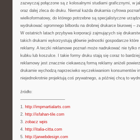
zazwyczaj połączone są z kolosalnymi studiami graficznymi, w jak
oraz dalej zleca do druku. Niemal każda drukarnia cyfrowa pozna
wielkoformatowy, do którego potrzebne są specjalistyczne urządz
wydrukować ogromnego bilbordu na drobnej drukarce biurowej – zw
W ostatnich latach przybywa korporacji zajmujących się drukarst
takich drukarni wykorzystują głównie jednostki gospodarcze które 
reklamy. A teczki reklamowe poznań może nadrukować nie tylko n
kubku lub koszulce. I takie formy druku stają się coraz to bardzie
reklamowy jest znacznie ciekawszą formą reklamy aniżeli powier
drukarnie wychodzą naprzeciwko wyczekiwaniom konsumentów in
niejednokrotnie projektują coś prywatnego, a później chcą to wyd
źródło:
———————————
1.
http://impmartialarts.com
2.
http://isfahan-tile.com
3.
zobacz wpis
4.
http://italia-citta.com
5.
http://jarwebdesign.com