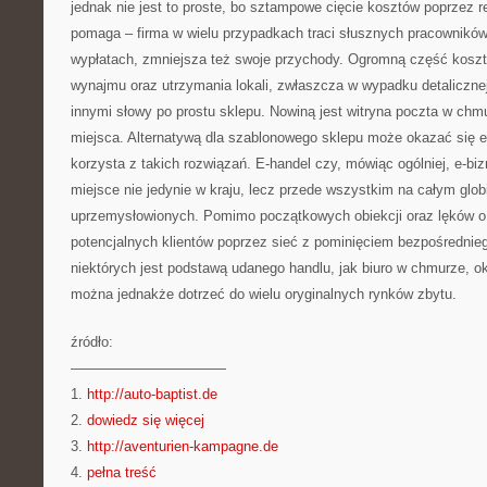
jednak nie jest to proste, bo sztampowe cięcie kosztów poprzez r
pomaga – firma w wielu przypadkach traci słusznych pracowników
wypłatach, zmniejsza też swoje przychody. Ogromną część kosz
wynajmu oraz utrzymania lokali, zwłaszcza w wypadku detalicznej
innymi słowy po prostu sklepu. Nowiną jest witryna poczta w chm
miejsca. Alternatywą dla szablonowego sklepu może okazać się e-
korzysta z takich rozwiązań. E-handel czy, mówiąc ogólniej, e-bi
miejsce nie jedynie w kraju, lecz przede wszystkim na całym gl
uprzemysłowionych. Pomimo początkowych obiekcji oraz lęków o
potencjalnych klientów poprzez sieć z pominięciem bezpośrednieg
niektórych jest podstawą udanego handlu, jak biuro w chmurze, o
można jednakże dotrzeć do wielu oryginalnych rynków zbytu.
źródło:
———————————
1.
http://auto-baptist.de
2.
dowiedz się więcej
3.
http://aventurien-kampagne.de
4.
pełna treść