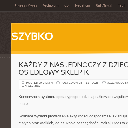
Archiwum
Gol
Redakcja
Tagi
Strona główna
Spis Treści
SZYBKO
KAŻDY Z NAS JEDNOCZY Z DZIE
OSIEDLOWY SKLEPIK
POSTED BY ADMIN
POSTED ON LIP - 13 - 2025
MOŻLIWOŚĆ 
WYŁĄCZONA
Konserwacja systemu operacyjnego to dzisiaj całkowicie wyjątko
miarę
Rosnące wydatki prowadzenia aktywności gospodarczej skłaniają 
małych oraz wielkich, do szukania oszczędności rodzaju poczta e