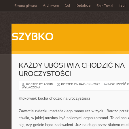
Archiwum
Gol
Redakcja
Tagi
Strona główna
Spis Treści
SZYBKO
KAŻDY UBÓSTWIA CHODZIĆ NA
UROCZYSTOŚCI
POSTED BY ADMIN
POSTED ON PAŹ - 14 - 2025
MOŻLIWOŚĆ 
WYŁĄCZONA
Ktokolwiek kocha chodzić na uroczystości
Zawarcie związku małżeńskiego mamy raz w życiu. Bardzo przeż
chwila, w jakiej musimy być solidnymi organizatorami. To od nas
się, czy goście będą zadowoleni. Już na długo przez ślubem mus