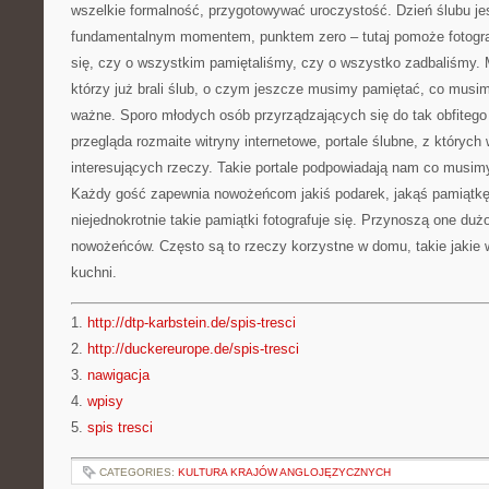
wszelkie formalność, przygotowywać uroczystość. Dzień ślubu j
fundamentalnym momentem, punktem zero – tutaj pomoże fotogra
się, czy o wszystkim pamiętaliśmy, czy o wszystko zadbaliśmy
którzy już brali ślub, o czym jeszcze musimy pamiętać, co musim
ważne. Sporo młodych osób przyrządzających się do tak obfitego
przegląda rozmaite witryny internetowe, portale ślubne, z których
interesujących rzeczy. Takie portale podpowiadają nam co musimy
Każdy gość zapewnia nowożeńcom jakiś podarek, jakąś pamiątkę
niejednokrotnie takie pamiątki fotografuje się. Przynoszą one duż
nowożeńców. Często są to rzeczy korzystne w domu, takie jakie
kuchni.
1.
http://dtp-karbstein.de/spis-tresci
2.
http://duckereurope.de/spis-tresci
3.
nawigacja
4.
wpisy
5.
spis tresci
CATEGORIES:
KULTURA KRAJÓW ANGLOJĘZYCZNYCH