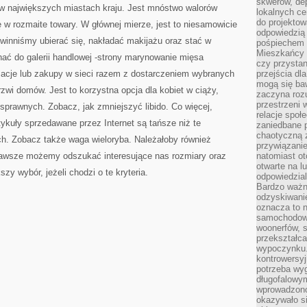
skwerów, de
w największych miastach kraju. Jest mnóstwo walorów
lokalnych ce
do projektow
 w rozmaite towary. W głównej mierze, jest to niesamowicie
odpowiedzią
owinniśmy ubierać się, nakładać makijażu oraz stać w
pośpiechem i
Mieszkańcy c
ać do galerii handlowej -strony marynowanie mięsa
czy przystan
acje lub zakupy w sieci razem z dostarczeniem wybranych
przejścia dl
mogą się ba
zwi domów. Jest to korzystna opcja dla kobiet w ciąży,
zaczyna rozu
przestrzeni 
osprawnych. Zobacz, jak zmniejszyć libido. Co więcej,
relacje społ
ykuły sprzedawane przez Internet są tańsze niż te
zaniedbane 
chaotyczną 
h. Zobacz także waga wieloryba. Należałoby również
przywiązanie
 zawsze możemy odszukać interesujące nas rozmiary oraz
natomiast ot
otwarte na l
zy wybór, jeżeli chodzi o te kryteria.
odpowiedzial
Bardzo ważn
odzyskiwanie
oznacza to n
samochodowe
woonerfów, s
przekształca
wypoczynku.
kontrowersyj
potrzeba wyg
długofalowy
wprowadzono 
okazywało si