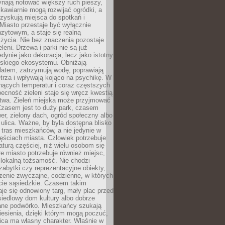
ynają notować większy ruch pieszy,
i kawiarnie mogą rozwijać ogródki, a
zyskują miejsca do spotkań i
Miasto przestaje być wyłącznie
zytowym, a staje się realną
 życia. Nie bez znaczenia pozostaje
eleni. Drzewa i parki nie są już
edynie jako dekoracja, lecz jako istotny
jskiego ekosystemu. Obniżają
latem, zatrzymują wodę, poprawiają
trza i wpływają kojąco na psychikę. W
nących temperatur i coraz częstszych
becność zieleni staje się wręcz kwestią
twa. Zieleń miejska może przyjmować
Czasem jest to duży park, czasem
wer, zielony dach, ogród społeczny albo
ulica. Ważne, by była dostępna blisko
tras mieszkańców, a nie jedynie w
ęściach miasta. Człowiek potrzebuje
aturą częściej, niż wielu osobom się
e miasto potrzebuje również miejsc,
 lokalną tożsamość. Nie chodzi
zabytki czy reprezentacyjne obiekty,
rzenie zwyczajne, codzienne, w których
cie sąsiedzkie. Czasem takim
je się odnowiony targ, mały plac przed
osiedlowy dom kultury albo dobrze
ane podwórko. Mieszkańcy szukają
esienia, dzięki którym mogą poczuć,
nica ma własny charakter. Właśnie w