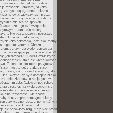
m myśleniem. Jednak tam, gdzie
je rozsądnie i etapami, szybko
ę, że zyski są ogromne. Lokalne
ynają notować większy ruch pieszy,
i kawiarnie mogą rozwijać ogródki, a
zyskują miejsca do spotkań i
Miasto przestaje być wyłącznie
zytowym, a staje się realną
 życia. Nie bez znaczenia pozostaje
eleni. Drzewa i parki nie są już
edynie jako dekoracja, lecz jako istotny
jskiego ekosystemu. Obniżają
latem, zatrzymują wodę, poprawiają
trza i wpływają kojąco na psychikę. W
nących temperatur i coraz częstszych
becność zieleni staje się wręcz kwestią
twa. Zieleń miejska może przyjmować
Czasem jest to duży park, czasem
wer, zielony dach, ogród społeczny albo
ulica. Ważne, by była dostępna blisko
tras mieszkańców, a nie jedynie w
ęściach miasta. Człowiek potrzebuje
aturą częściej, niż wielu osobom się
e miasto potrzebuje również miejsc,
 lokalną tożsamość. Nie chodzi
zabytki czy reprezentacyjne obiekty,
rzenie zwyczajne, codzienne, w których
cie sąsiedzkie. Czasem takim
je się odnowiony targ, mały plac przed
osiedlowy dom kultury albo dobrze