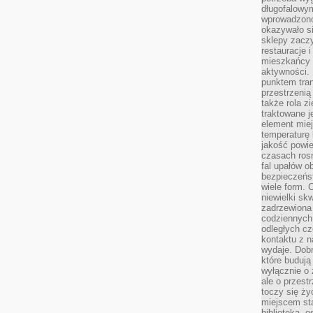
długofalowy
wprowadzono 
okazywało si
sklepy zacz
restauracje 
mieszkańcy 
aktywności. 
punktem tran
przestrzenią
także rola zi
traktowane j
element mie
temperaturę 
jakość powie
czasach ros
fal upałów o
bezpieczeńs
wiele form. 
niewielki sk
zadrzewiona 
codziennych 
odległych cz
kontaktu z n
wydaje. Dobr
które budują
wyłącznie o 
ale o przest
toczy się ży
miejscem sta
biblioteką, 