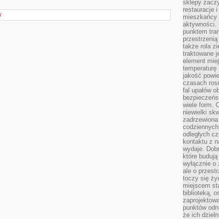
sklepy zacz
restauracje 
Y
mieszkańcy 
aktywności. 
punktem tran
przestrzenią
także rola zi
traktowane j
element mie
temperaturę 
jakość powie
czasach ros
fal upałów o
bezpieczeńs
wiele form. 
niewielki sk
zadrzewiona 
codziennych 
odległych cz
kontaktu z n
wydaje. Dobr
które budują
wyłącznie o 
ale o przest
toczy się ży
miejscem sta
biblioteką, 
zaprojektow
punktów odni
że ich dziel