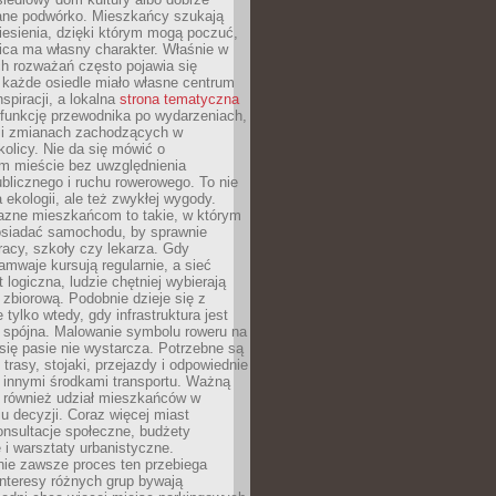
ane podwórko. Mieszkańcy szukają
esienia, dzięki którym mogą poczuć,
nica ma własny charakter. Właśnie w
ch rozważań często pojawia się
 każde osiedle miało własne centrum
inspiracji, a lokalna
strona tematyczna
 funkcję przewodnika po wydarzeniach,
h i zmianach zachodzących w
okolicy. Nie da się mówić o
 mieście bez uwzględnienia
ublicznego i ruchu rowerowego. To nie
a ekologii, ale też zwykłej wygody.
jazne mieszkańcom to takie, w którym
posiadać samochodu, by sprawnie
racy, szkoły czy lekarza. Gdy
ramwaje kursują regularnie, a sieć
 logiczna, ludzie chętniej wybierają
zbiorową. Podobnie dzieje się z
 tylko wtedy, gdy infrastruktura jest
i spójna. Malowanie symbolu roweru na
ię pasie nie wystarcza. Potrzebne są
trasy, stojaki, przejazdy i odpowiednie
 innymi środkami transportu. Ważną
a również udział mieszkańców w
 decyzji. Coraz więcej miast
onsultacje społeczne, budżety
 i warsztaty urbanistyczne.
nie zawsze proces ten przebiega
 interesy różnych grup bywają