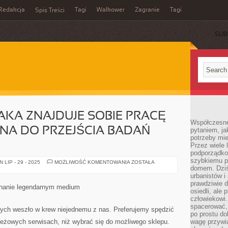
Redakcja
Tagi
Walkower
Zagranie
Tagi
Spis Treści
SUB
JAKA ZNAJDUJE SOBIE PRACĘ
Współczesne 
NA DO PRZEJŚCIA BADAŃ
pytaniem, ja
potrzeby mie
Przez wiele 
podporządko
szybkiemu p
KAŻDA
LIP - 29 - 2025
MOŻLIWOŚĆ KOMENTOWANIA
ZOSTAŁA
FIGURA,
domem. Dziś
JAKA
urbanistów 
ZNAJDUJE
prawdziwie d
SOBIE
ychanie legendarnym medium
PRACĘ
osiedli, ale
JEST
człowiekowi
ZOBOWIĄZANA
spacerować,
DO
wych weszło w krew niejednemu z nas. Preferujemy spędzić
PRZEJŚCIA
po prostu do
BADAŃ
eżowych serwisach, niż wybrać się do możliwego sklepu.
wagę przywią
MEDYCZNYCH