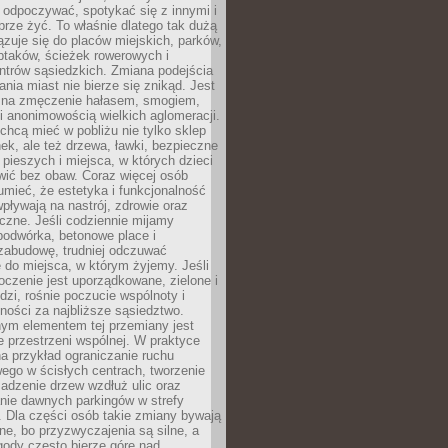
 odpoczywać, spotykać się z innymi i
brze żyć. To właśnie dlatego tak dużą
zuje się do placów miejskich, parków,
ptaków, ścieżek rowerowych i
ntrów sąsiedzkich. Zmiana podejścia
ania miast nie bierze się znikąd. Jest
 na zmęczenie hałasem, smogiem,
 anonimowością wielkich aglomeracji.
hcą mieć w pobliżu nie tylko sklep
ek, ale też drzewa, ławki, bezpieczne
a pieszych i miejsca, w których dzieci
wić bez obaw. Coraz więcej osób
mieć, że estetyka i funkcjonalność
wpływają na nastrój, zdrowie oraz
eczne. Jeśli codziennie mijamy
podwórka, betonowe place i
zabudowę, trudniej odczuwać
 do miejsca, w którym żyjemy. Jeśli
oczenie jest uporządkowane, zielone i
udzi, rośnie poczucie wspólnoty i
ności za najbliższe sąsiedztwo.
ym elementem tej przemiany jest
 przestrzeni wspólnej. W praktyce
a przykład ograniczanie ruchu
go w ścisłych centrach, tworzenie
adzenie drzew wzdłuż ulic oraz
nie dawnych parkingów w strefy
 Dla części osób takie zmiany bywają
ne, bo przyzwyczajenia są silne, a
ody często bierze górę nad