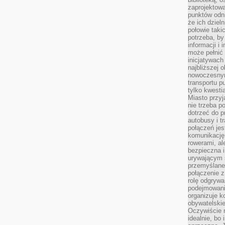
zaprojektow
punktów odni
że ich dziel
połowie taki
potrzeba, by
informacji i 
może pełnić
inicjatywac
najbliższej 
nowoczesnym
transportu p
tylko kwesti
Miasto przy
nie trzeba 
dotrzeć do p
autobusy i t
połączeń jest
komunikację 
rowerami, ale
bezpieczna 
urywającym s
przemyślane 
połączenie z
rolę odgryw
podejmowaniu
organizuje k
obywatelskie
Oczywiście 
idealnie, bo