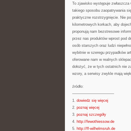
To zjawisko występuje zwłaszcza 
takiego sposobu zaopatrywania się
praktyczne rozstrzygnięcie. Nie p
kilometrowych korkach, aby dojech
proponują nam bezstresowe inform
przez nas produktów wprost pod dr
osób starszych oraz ludzi niepełn
wybitnie w szeregu przypadków art
oferowane nam w realnych sklepac
dołożyć, że w tych ostatnich nie
wzory, a serwisy zwykle mają więks
źródło:
———————————
1.
dowiedz się więcej
2.
poznaj więcej
3.
poznaj szczegóły
4.
http://fewothiessow.de
5.
http://ff-wilhelmsruh.de