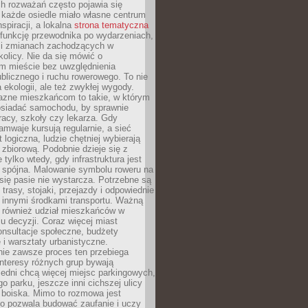
ch rozważań często pojawia się
 każde osiedle miało własne centrum
inspiracji, a lokalna
strona tematyczna
 funkcję przewodnika po wydarzeniach,
h i zmianach zachodzących w
okolicy. Nie da się mówić o
 mieście bez uwzględnienia
ublicznego i ruchu rowerowego. To nie
a ekologii, ale też zwykłej wygody.
jazne mieszkańcom to takie, w którym
posiadać samochodu, by sprawnie
racy, szkoły czy lekarza. Gdy
ramwaje kursują regularnie, a sieć
 logiczna, ludzie chętniej wybierają
zbiorową. Podobnie dzieje się z
 tylko wtedy, gdy infrastruktura jest
i spójna. Malowanie symbolu roweru na
ię pasie nie wystarcza. Potrzebne są
trasy, stojaki, przejazdy i odpowiednie
 innymi środkami transportu. Ważną
a również udział mieszkańców w
 decyzji. Coraz więcej miast
onsultacje społeczne, budżety
 i warsztaty urbanistyczne.
nie zawsze proces ten przebiega
 interesy różnych grup bywają
edni chcą więcej miejsc parkingowych,
go parku, jeszcze inni cichszej ulicy
 boiska. Mimo to rozmowa jest
bo pozwala budować zaufanie i uczy