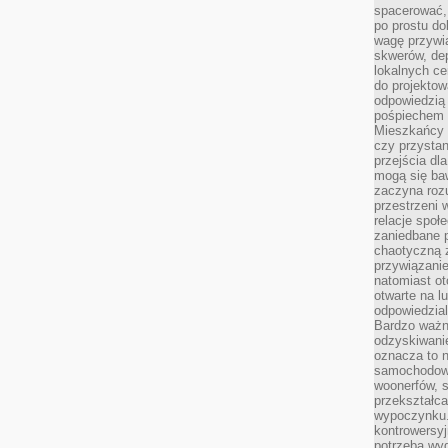
spacerować,
po prostu do
wagę przywią
skwerów, de
lokalnych ce
do projektow
odpowiedzią
pośpiechem i
Mieszkańcy c
czy przystan
przejścia dl
mogą się ba
zaczyna rozu
przestrzeni 
relacje społ
zaniedbane 
chaotyczną 
przywiązanie
natomiast ot
otwarte na l
odpowiedzial
Bardzo ważn
odzyskiwanie
oznacza to n
samochodowe
woonerfów, s
przekształca
wypoczynku.
kontrowersyj
potrzeba wyg