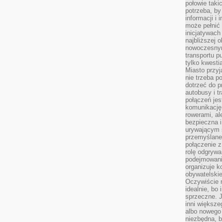
połowie taki
potrzeba, by
informacji i 
może pełnić
inicjatywac
najbliższej 
nowoczesnym
transportu p
tylko kwesti
Miasto przy
nie trzeba 
dotrzeć do p
autobusy i t
połączeń jest
komunikację 
rowerami, ale
bezpieczna 
urywającym s
przemyślane 
połączenie z
rolę odgryw
podejmowaniu
organizuje k
obywatelskie
Oczywiście 
idealnie, bo
sprzeczne. J
inni większe
albo nowego
niezbędna, 