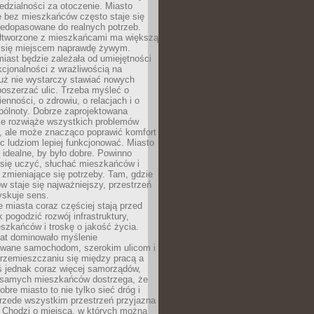
dzialności za otoczenie. Miasto
e bez mieszkańców często staje się
iedopasowane do realnych potrzeb.
łtworzone z mieszkańcami ma większą
 się miejscem naprawdę żywym.
iast będzie zależała od umiejętności
kcjonalności z wrażliwością na
Już nie wystarczy stawiać nowych
oszerzać ulic. Trzeba myśleć o
enności, o zdrowiu, o relacjach i o
pólnoty. Dobrze zaprojektowana
nie rozwiąże wszystkich problemów
, ale może znacząco poprawić komfort
c ludziom lepiej funkcjonować. Miasto
 idealne, by było dobre. Powinno
 się uczyć, słuchać mieszkańców i
zmieniające się potrzeby. Tam, gdzie
w staje się najważniejszy, przestrzeń
yskuje sens.
miasta coraz częściej stają przed
k pogodzić rozwój infrastruktury,
szkańców i troskę o jakość życia.
lat dominowało myślenie
wane samochodom, szerokim ulicom i
rzemieszczaniu się między pracą a
 jednak coraz więcej samorządów,
i samych mieszkańców dostrzega, że
obre miasto to nie tylko sieć dróg i
 przede wszystkim przestrzeń przyjazna
. Chodzi o miejsca, w których można