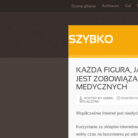
Archiwum
Gol
Strona główna
SZYBKO
KAŻDA FIGURA, 
JEST ZOBOWIĄZA
MEDYCZNYCH
POSTED BY ADMIN
POSTED ON 
WYŁĄCZONA
Współcześnie Internet jest niesł
Korzystanie ze sklepów interneto
wolny czas na buszowaniu po odzi