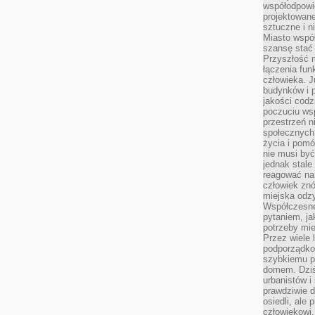
współodpowie
projektowan
sztuczne i n
Miasto wspó
szansę stać
Przyszłość m
łączenia fun
człowieka. 
budynków i p
jakości codzi
poczuciu ws
przestrzeń 
społecznych
życia i pomó
nie musi być
jednak stale
reagować na 
człowiek znó
miejska odz
Współczesne 
pytaniem, ja
potrzeby mie
Przez wiele 
podporządko
szybkiemu p
domem. Dziś
urbanistów 
prawdziwie d
osiedli, ale
człowiekowi