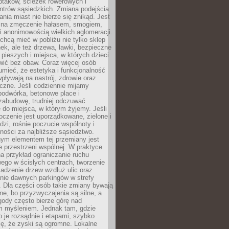
ptaków, ścieżek rowerowych i
ntrów sąsiedzkich. Zmiana podejścia
ania miast nie bierze się znikąd. Jest
 na zmęczenie hałasem, smogiem,
 anonimowością wielkich aglomeracji.
hcą mieć w pobliżu nie tylko sklep
ek, ale też drzewa, ławki, bezpieczne
a pieszych i miejsca, w których dzieci
wić bez obaw. Coraz więcej osób
mieć, że estetyka i funkcjonalność
wpływają na nastrój, zdrowie oraz
eczne. Jeśli codziennie mijamy
podwórka, betonowe place i
zabudowę, trudniej odczuwać
 do miejsca, w którym żyjemy. Jeśli
oczenie jest uporządkowane, zielone i
udzi, rośnie poczucie wspólnoty i
ności za najbliższe sąsiedztwo.
ym elementem tej przemiany jest
 przestrzeni wspólnej. W praktyce
a przykład ograniczanie ruchu
go w ścisłych centrach, tworzenie
adzenie drzew wzdłuż ulic oraz
nie dawnych parkingów w strefy
 Dla części osób takie zmiany bywają
ne, bo przyzwyczajenia są silne, a
ody często bierze górę nad
m myśleniem. Jednak tam, gdzie
je rozsądnie i etapami, szybko
ę, że zyski są ogromne. Lokalne