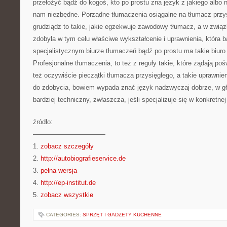
przełożyć bądź do kogoś, kto po prostu zna język z jakiego albo n
nam niezbędne. Porządne tłumaczenia osiągalne na tłumacz przys
grudziądz to takie, jakie egzekwuje zawodowy tłumacz, a w związ
zdobyła w tym celu właściwe wykształcenie i uprawnienia, która 
specjalistycznym biurze tłumaczeń bądź po prostu ma takie biuro
Profesjonalne tłumaczenia, to też z reguły takie, które żądają po
też oczywiście pieczątki tłumacza przysięgłego, a takie uprawnien
do zdobycia, bowiem wypada znać język nadzwyczaj dobrze, w gł
bardziej techniczny, zwłaszcza, jeśli specjalizuje się w konkretnej 
źródło:
———————————
1.
zobacz szczegóły
2.
http://autobiografieservice.de
3.
pełna wersja
4.
http://ep-institut.de
5.
zobacz wszystkie
CATEGORIES:
SPRZĘT I GADŻETY KUCHENNE