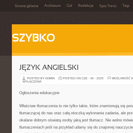
Archiwum
Gol
Redakcja
Tagi
Strona główna
Spis Treści
SZYBKO
JĘZYK ANGIELSKI
POSTED BY ADMIN
POSTED ON CZE - 30 - 2025
MOŻLIWOŚĆ 
WYŁĄCZONA
Ogłoszenia edukacyjne
Właściwe tłumaczenia to nie tylko takie, które znamionują się p
tłumaczącej do nas oraz całą otoczką wykonania zadania, ale pr
okalane dobrym oświatą osoby jaką jest tłumacz. Nie wolno mówi
tłumaczeniach jeśli na przykład udamy się do znajomej nauczyci