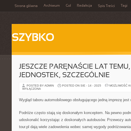
Archiwum
Gol
Redakcja
Tagi
Strona główna
Spis Treści
SZYBKO
JESZCZE PARĘNAŚCIE LAT TEMU,
JEDNOSTEK, SZCZEGÓLNIE
POSTED BY ADMIN
POSTED ON SIE - 14 - 2025
MOŻLIWOŚĆ 
WYŁĄCZONA
Wygląd taboru automobilowego obsługującego jedną imprezę jest 
Podróże często stają się doskonałym konceptem. Na pewno podr
udoskonalić korzystając z doskonałych autobusów. Przewozy aut
tour.pl dają wiele zadowolenia wobec samej wygody podróżowania