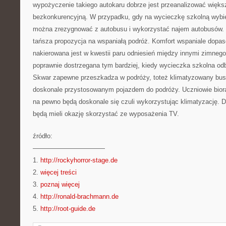
wypożyczenie takiego autokaru dobrze jest przeanalizować większ
bezkonkurencyjną. W przypadku, gdy na wycieczkę szkolną wybier
można zrezygnować z autobusu i wykorzystać najem autobusów. 
tańsza propozycja na wspaniałą podróż. Komfort wspaniale dop
nakierowana jest w kwestii paru odniesień między innymi zimnego
poprawnie dostrzegana tym bardziej, kiedy wycieczka szkolna odb
Skwar zapewne przeszkadza w podróży, toteż klimatyzowany bus 
doskonale przystosowanym pojazdem do podróży. Uczniowie biorą
na pewno będą doskonale się czuli wykorzystując klimatyzację. D
będą mieli okazję skorzystać ze wyposażenia TV.
źródło:
———————————
1.
http://rockyhorror-stage.de
2.
więcej treści
3.
poznaj więcej
4.
http://ronald-brachmann.de
5.
http://root-guide.de