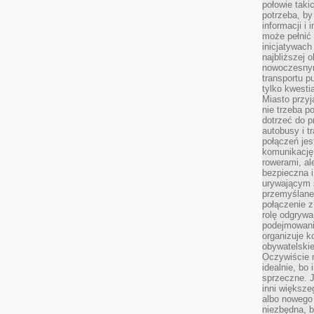
połowie taki
potrzeba, by
informacji i 
może pełnić
inicjatywac
najbliższej 
nowoczesnym
transportu p
tylko kwesti
Miasto przy
nie trzeba 
dotrzeć do p
autobusy i t
połączeń jest
komunikację 
rowerami, ale
bezpieczna 
urywającym s
przemyślane 
połączenie z
rolę odgryw
podejmowaniu
organizuje k
obywatelskie
Oczywiście 
idealnie, bo
sprzeczne. J
inni większe
albo nowego
niezbędna, 