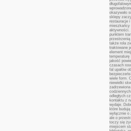
długofalowy
wprowadzono 
okazywało si
sklepy zacz
restauracje 
mieszkańcy 
aktywności. 
punktem tran
przestrzenią
także rola zi
traktowane j
element mie
temperaturę 
jakość powie
czasach ros
fal upałów o
bezpieczeńs
wiele form. 
niewielki sk
zadrzewiona 
codziennych 
odległych cz
kontaktu z n
wydaje. Dobr
które budują
wyłącznie o 
ale o przest
toczy się ży
miejscem sta
biblioteką, 