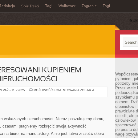
Redakcja
Tagi
Walkower
Zagranie
Tagi
Spis Treści
SUB
ERESOWANI KUPIENIEM
Współczesne 
NIERUCHOMOŚCI
pytaniem, ja
potrzeby mie
Przez wiele 
JESTEŚMY
PAŹ - 11 - 2025
MOŻLIWOŚĆ KOMENTOWANIA
ZOSTAŁA
podporządko
ZAINTERESOWANI
KUPIENIEM
szybkiemu p
OKREŚLONYCH
domem. Dziś
NIERUCHOMOŚCI
urbanistów 
prawdziwie d
osiedli, ale
em wskazanych nieruchomości. Nieraz poszukujemy domu,
człowiekowi
spacerować,
 czasami pragniemy rozkręcić swoją aktywność
po prostu do
 na biuro, na manufakturę. A nie jest łatwo znaleźć dobra
wagę przywią