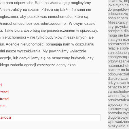
skwerów, de
dzie nam odpowiadał. Sami na własną rękę moglibyśmy
lokalnych ce
do projektow
 nam zależy na czasie. Zdarza się także, że sami nie
odpowiedzią
ogłoszenia, aby poszukiwać nieruchomości, które są
pośpiechem i
Mieszkańcy c
//nieruchomosci-bez-posrednikow.com.pl. W owym czasie
czy przystan
i. Takie biura absorbują się pośredniczeniem w sprzedaży,
przejścia dl
mogą się ba
 nieruchomości – nie tylko budynków mieszkalnych, ale
zaczyna rozu
przestrzeni 
biur. Agencje nieruchomości pomagają nam w odszukaniu
relacje społ
pełni nasze wyczekiwania. My powinniśmy wyłącznie
zaniedbane 
chaotyczną 
 decyzję, lub decydujemy się na oznaczony budynek, czy
przywiązanie
akiego zadania agencji oszczędza cenny czas.
natomiast ot
otwarte na l
odpowiedzial
Bardzo ważn
odzyskiwanie
ci
oznacza to n
samochodowe
tresci
woonerfów, s
tresci
przekształca
wypoczynku.
esci
kontrowersyj
potrzeba wyg
długofalowy
ZKOCJI
wprowadzono 
okazywało si