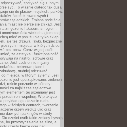
 odpoczywać, spotykać się z innymi i
brze żyć. To właśnie dlatego tak dużą
zuje się do placów miejskich, parków,
ptaków, ścieżek rowerowych i
ntrów sąsiedzkich. Zmiana podejścia
ania miast nie bierze się znikąd. Jest
 na zmęczenie hałasem, smogiem,
 anonimowością wielkich aglomeracji.
hcą mieć w pobliżu nie tylko sklep
ek, ale też drzewa, ławki, bezpieczne
a pieszych i miejsca, w których dzieci
wić bez obaw. Coraz więcej osób
mieć, że estetyka i funkcjonalność
wpływają na nastrój, zdrowie oraz
eczne. Jeśli codziennie mijamy
podwórka, betonowe place i
zabudowę, trudniej odczuwać
 do miejsca, w którym żyjemy. Jeśli
oczenie jest uporządkowane, zielone i
udzi, rośnie poczucie wspólnoty i
ności za najbliższe sąsiedztwo.
ym elementem tej przemiany jest
 przestrzeni wspólnej. W praktyce
a przykład ograniczanie ruchu
go w ścisłych centrach, tworzenie
adzenie drzew wzdłuż ulic oraz
nie dawnych parkingów w strefy
 Dla części osób takie zmiany bywają
ne, bo przyzwyczajenia są silne, a
ody często bierze górę nad