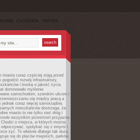
SCRIBE
FACEBOOK
TWITTER
miasta coraz częściej stają przed
k pogodzić rozwój infrastruktury,
szkańców i troskę o jakość życia.
lat dominowało myślenie
wane samochodom, szerokim ulicom i
rzemieszczaniu się między pracą a
 jednak coraz więcej samorządów,
i samych mieszkańców dostrzega, że
obre miasto to nie tylko sieć dróg i
 przede wszystkim przestrzeń przyjazna
. Chodzi o miejsca, w których można
 odpoczywać, spotykać się z innymi i
brze żyć. To właśnie dlatego tak dużą
zuje się do placów miejskich, parków,