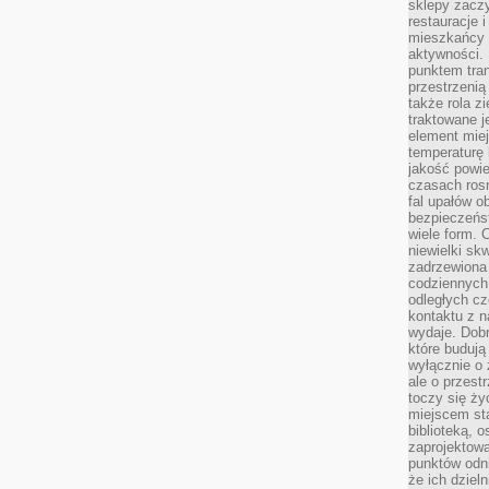
sklepy zacz
restauracje 
mieszkańcy 
aktywności. 
punktem tran
przestrzenią
także rola zi
traktowane j
element mie
temperaturę 
jakość powie
czasach ros
fal upałów o
bezpieczeńs
wiele form. 
niewielki sk
zadrzewiona 
codziennych 
odległych cz
kontaktu z n
wydaje. Dobr
które budują
wyłącznie o 
ale o przest
toczy się ży
miejscem sta
biblioteką, 
zaprojektow
punktów odni
że ich dziel