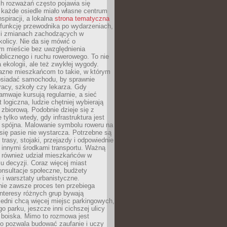
ch rozważań często pojawia się
 każde osiedle miało własne centrum
inspiracji, a lokalna
strona tematyczna
 funkcję przewodnika po wydarzeniach,
h i zmianach zachodzących w
okolicy. Nie da się mówić o
 mieście bez uwzględnienia
ublicznego i ruchu rowerowego. To nie
a ekologii, ale też zwykłej wygody.
jazne mieszkańcom to takie, w którym
posiadać samochodu, by sprawnie
racy, szkoły czy lekarza. Gdy
ramwaje kursują regularnie, a sieć
 logiczna, ludzie chętniej wybierają
zbiorową. Podobnie dzieje się z
 tylko wtedy, gdy infrastruktura jest
i spójna. Malowanie symbolu roweru na
ię pasie nie wystarcza. Potrzebne są
trasy, stojaki, przejazdy i odpowiednie
 innymi środkami transportu. Ważną
a również udział mieszkańców w
 decyzji. Coraz więcej miast
onsultacje społeczne, budżety
 i warsztaty urbanistyczne.
nie zawsze proces ten przebiega
 interesy różnych grup bywają
edni chcą więcej miejsc parkingowych,
go parku, jeszcze inni cichszej ulicy
 boiska. Mimo to rozmowa jest
bo pozwala budować zaufanie i uczy