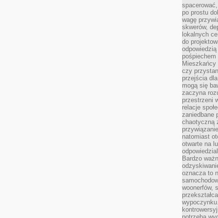
spacerować,
po prostu do
wagę przywią
skwerów, de
lokalnych ce
do projektow
odpowiedzią
pośpiechem i
Mieszkańcy c
czy przystan
przejścia dl
mogą się ba
zaczyna rozu
przestrzeni 
relacje społ
zaniedbane 
chaotyczną 
przywiązanie
natomiast ot
otwarte na l
odpowiedzial
Bardzo ważn
odzyskiwanie
oznacza to n
samochodowe
woonerfów, s
przekształca
wypoczynku.
kontrowersyj
potrzeba wyg