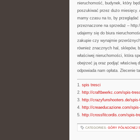
nieruchomość, budynek, który bę
poszukiwać przez dużo miesięcy. A
mamy czasu na to, by przeglądać 
przeznaczone na sprzedaż – http:
udajemy się do biura nieruchomośc
zakupie czy wynajmie przeróżnych
również znacznych hal, sklepów, 
właściwej nieruchomości, która s
obejrzeć ją oraz podjąć właściwą
odpowiada nam opłata. Zlecenie t
1.
spis tresci
2.
http://craftbeerkc.com/spis-tres
3.
http://crazyfunshooters.de/spis-
4.
http://creaeducazione.com/spis-
5.
http://crossfitcordis.com/spis-tr
CATEGORIES:
GÓRY PÓŁNOCNEJ S