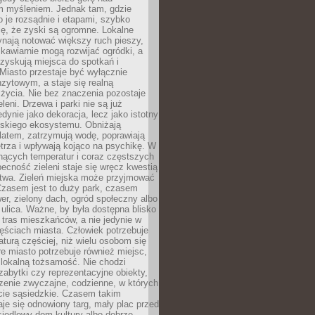
m myśleniem. Jednak tam, gdzie
je rozsądnie i etapami, szybko
ę, że zyski są ogromne. Lokalne
ynają notować większy ruch pieszy,
i kawiarnie mogą rozwijać ogródki, a
zyskują miejsca do spotkań i
Miasto przestaje być wyłącznie
zytowym, a staje się realną
 życia. Nie bez znaczenia pozostaje
eleni. Drzewa i parki nie są już
edynie jako dekoracja, lecz jako istotny
jskiego ekosystemu. Obniżają
latem, zatrzymują wodę, poprawiają
trza i wpływają kojąco na psychikę. W
nących temperatur i coraz częstszych
becność zieleni staje się wręcz kwestią
twa. Zieleń miejska może przyjmować
Czasem jest to duży park, czasem
wer, zielony dach, ogród społeczny albo
ulica. Ważne, by była dostępna blisko
tras mieszkańców, a nie jedynie w
ęściach miasta. Człowiek potrzebuje
aturą częściej, niż wielu osobom się
e miasto potrzebuje również miejsc,
 lokalną tożsamość. Nie chodzi
zabytki czy reprezentacyjne obiekty,
rzenie zwyczajne, codzienne, w których
cie sąsiedzkie. Czasem takim
je się odnowiony targ, mały plac przed
osiedlowy dom kultury albo dobrze