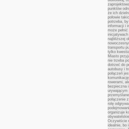
zaprojektow
punktów odni
że ich dziel
połowie taki
potrzeba, by
informacji i 
może pełnić
inicjatywac
najbliższej 
nowoczesnym
transportu p
tylko kwesti
Miasto przy
nie trzeba 
dotrzeć do p
autobusy i t
połączeń jest
komunikację 
rowerami, ale
bezpieczna 
urywającym s
przemyślane 
połączenie z
rolę odgryw
podejmowaniu
organizuje k
obywatelskie
Oczywiście 
idealnie, bo