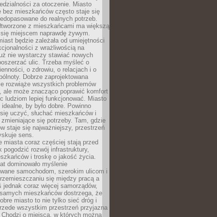
dzialności za otoczenie. Miasto
e bez mieszkańców często staje się
iedopasowane do realnych potrzeb.
łtworzone z mieszkańcami ma większą
 się miejscem naprawdę żywym.
iast będzie zależała od umiejętności
kcjonalności z wrażliwością na
Już nie wystarczy stawiać nowych
oszerzać ulic. Trzeba myśleć o
enności, o zdrowiu, o relacjach i o
pólnoty. Dobrze zaprojektowana
nie rozwiąże wszystkich problemów
, ale może znacząco poprawić komfort
c ludziom lepiej funkcjonować. Miasto
 idealne, by było dobre. Powinno
 się uczyć, słuchać mieszkańców i
zmieniające się potrzeby. Tam, gdzie
w staje się najważniejszy, przestrzeń
yskuje sens.
miasta coraz częściej stają przed
k pogodzić rozwój infrastruktury,
szkańców i troskę o jakość życia.
lat dominowało myślenie
wane samochodom, szerokim ulicom i
rzemieszczaniu się między pracą a
 jednak coraz więcej samorządów,
i samych mieszkańców dostrzega, że
obre miasto to nie tylko sieć dróg i
 przede wszystkim przestrzeń przyjazna
. Chodzi o miejsca, w których można