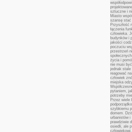
współodpowie
projektowan
sztuczne i n
Miasto wspó
szansę stać
Przyszłość m
łączenia fun
człowieka. 
budynków i p
jakości codzi
poczuciu ws
przestrzeń 
społecznych
życia i pomó
nie musi być
jednak stale
reagować na 
człowiek znó
miejska odz
Współczesne 
pytaniem, ja
potrzeby mie
Przez wiele 
podporządko
szybkiemu p
domem. Dziś
urbanistów 
prawdziwie d
osiedli, ale
człowiekowi