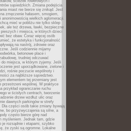
ptaków, ścieżek rowerowych i
ntrów sąsiedzkich. Zmiana podejścia
ania miast nie bierze się znikąd. Jest
 na zmęczenie hałasem, smogiem,
 anonimowością wielkich aglomeracji.
hcą mieć w pobliżu nie tylko sklep
ek, ale też drzewa, ławki, bezpieczne
a pieszych i miejsca, w których dzieci
wić bez obaw. Coraz więcej osób
mieć, że estetyka i funkcjonalność
wpływają na nastrój, zdrowie oraz
eczne. Jeśli codziennie mijamy
podwórka, betonowe place i
zabudowę, trudniej odczuwać
 do miejsca, w którym żyjemy. Jeśli
oczenie jest uporządkowane, zielone i
udzi, rośnie poczucie wspólnoty i
ności za najbliższe sąsiedztwo.
ym elementem tej przemiany jest
 przestrzeni wspólnej. W praktyce
a przykład ograniczanie ruchu
go w ścisłych centrach, tworzenie
adzenie drzew wzdłuż ulic oraz
nie dawnych parkingów w strefy
 Dla części osób takie zmiany bywają
ne, bo przyzwyczajenia są silne, a
ody często bierze górę nad
m myśleniem. Jednak tam, gdzie
je rozsądnie i etapami, szybko
ę, że zyski są ogromne. Lokalne