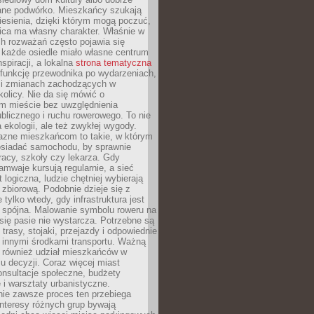
ane podwórko. Mieszkańcy szukają
esienia, dzięki którym mogą poczuć,
nica ma własny charakter. Właśnie w
ch rozważań często pojawia się
 każde osiedle miało własne centrum
inspiracji, a lokalna
strona tematyczna
 funkcję przewodnika po wydarzeniach,
h i zmianach zachodzących w
okolicy. Nie da się mówić o
 mieście bez uwzględnienia
ublicznego i ruchu rowerowego. To nie
a ekologii, ale też zwykłej wygody.
jazne mieszkańcom to takie, w którym
posiadać samochodu, by sprawnie
racy, szkoły czy lekarza. Gdy
ramwaje kursują regularnie, a sieć
 logiczna, ludzie chętniej wybierają
zbiorową. Podobnie dzieje się z
 tylko wtedy, gdy infrastruktura jest
i spójna. Malowanie symbolu roweru na
ię pasie nie wystarcza. Potrzebne są
trasy, stojaki, przejazdy i odpowiednie
 innymi środkami transportu. Ważną
a również udział mieszkańców w
 decyzji. Coraz więcej miast
onsultacje społeczne, budżety
 i warsztaty urbanistyczne.
nie zawsze proces ten przebiega
 interesy różnych grup bywają