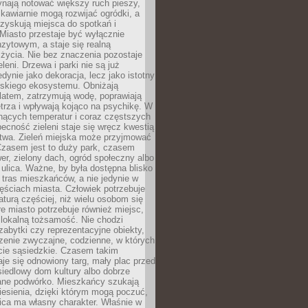
ynają notować większy ruch pieszy,
i kawiarnie mogą rozwijać ogródki, a
zyskują miejsca do spotkań i
Miasto przestaje być wyłącznie
zytowym, a staje się realną
 życia. Nie bez znaczenia pozostaje
eleni. Drzewa i parki nie są już
edynie jako dekoracja, lecz jako istotny
jskiego ekosystemu. Obniżają
latem, zatrzymują wodę, poprawiają
trza i wpływają kojąco na psychikę. W
nących temperatur i coraz częstszych
becność zieleni staje się wręcz kwestią
twa. Zieleń miejska może przyjmować
Czasem jest to duży park, czasem
wer, zielony dach, ogród społeczny albo
ulica. Ważne, by była dostępna blisko
tras mieszkańców, a nie jedynie w
ęściach miasta. Człowiek potrzebuje
aturą częściej, niż wielu osobom się
e miasto potrzebuje również miejsc,
 lokalną tożsamość. Nie chodzi
zabytki czy reprezentacyjne obiekty,
rzenie zwyczajne, codzienne, w których
cie sąsiedzkie. Czasem takim
je się odnowiony targ, mały plac przed
osiedlowy dom kultury albo dobrze
ane podwórko. Mieszkańcy szukają
esienia, dzięki którym mogą poczuć,
nica ma własny charakter. Właśnie w