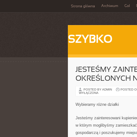
Archiwum
Gol
Strona główna
SZYBKO
JESTEŚMY ZAINT
OKREŚLONYCH 
POSTED BY ADMIN
POSTED ON 
WYŁĄCZONA
Wybieramy różne działki
Jesteśmy zainteresowani kupieni
w którym moglibyśmy zamieszkać,
gospodarczą i poszukujemy miejsca