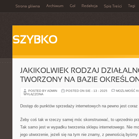
Archiwum
Gol
Redakcja
Tagi
Strona główna
Spis Treści
SZYBKO
JAKIKOLWIEK RODZAJ DZIAŁALNO
TWORZONY NA BAZIE OKREŚLO
POSTED BY ADMIN
POSTED ON SIE - 13 - 2025
MOŻLIWOŚĆ 
WYŁĄCZONA
Dostęp do punktów sprzedaży internetowych na pewno jest coraz
Żeby coś tak w rzeczy samej móc skonstruować, to uprzednio prz
Tak samo jest w wypadku tworzenia sklepu internetowego. Nie m
jego utworzenie, jeżeli się na tym nie znamy, z pewnością byśmy 