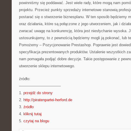
powinniśmy się poddawać. Jest wiele rady, które mogą nam pomó
projektu. Przecież punkty sprzedaży internetowe stanowią profesjo
postarać się o stworzenie biznesplanu. W ten sposób będziemy mi
oraz działania, które są połączone z jego utworzeniem, jak i dzia
zwracać uwagę na konkurencję, która jest niesłychanie wysoka. Je
ustosunkujemy, to z pewnością będziemy mogli ją pokonać, lub te
Pomożemy – Pozycjonowanie Prestashop. Poprawnie jest dowiedz
specyfikacja prezentowanych produktów. Ustalenie wszystkich za
nam pomagała podjąć dobre decyzje. Takie postępowanie z pewno
utworzenie sklepu internetowego.
źródło:
———————————
1.
przejdź do strony
2.
http://piratenpartei-herford.de
3.
źródło
4.
kliknij tutaj
5.
czytaj na blogu