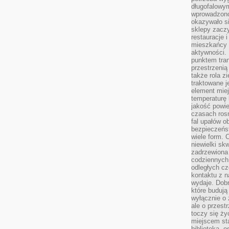
długofalowy
wprowadzono 
okazywało si
sklepy zacz
restauracje 
mieszkańcy 
aktywności. 
punktem tran
przestrzenią
także rola zi
traktowane j
element mie
temperaturę 
jakość powie
czasach ros
fal upałów o
bezpieczeńs
wiele form. 
niewielki sk
zadrzewiona 
codziennych 
odległych cz
kontaktu z n
wydaje. Dobr
które budują
wyłącznie o 
ale o przest
toczy się ży
miejscem sta
biblioteką, 