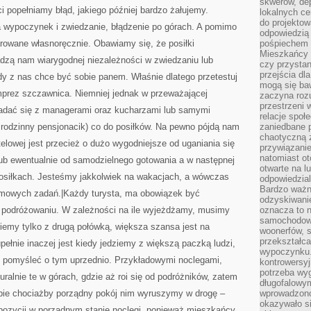
skwerów, de
i popełniamy błąd, jakiego później bardzo żałujemy.
lokalnych ce
do projektow
 wypoczynek i zwiedzanie, błądzenie po górach. A pomimo
odpowiedzią
arowane własnoręcznie. Obawiamy się, że posiłki
pośpiechem i
Mieszkańcy c
dzą nam wiarygodnej niezależności w zwiedzaniu lub
czy przystan
przejścia dl
żdy z nas chce być sobie panem. Właśnie dlatego przetestuj
mogą się ba
mprez szczawnica. Niemniej jednak w przeważającej
zaczyna rozu
przestrzeni 
gadać się z managerami oraz kucharzami lub samymi
relacje społ
ki, rodzinny pensjonacik) co do posiłków. Na pewno pójdą nam
zaniedbane 
chaotyczną 
telowej jest przecież o dużo wygodniejsze od uganiania się
przywiązanie
natomiast ot
ub ewentualnie od samodzielnego gotowania a w następnej
otwarte na l
 posiłkach. Jesteśmy jakkolwiek na wakacjach, a wówczas
odpowiedzial
Bardzo ważn
mowych zadań.|Każdy turysta, ma obowiązek być
odzyskiwanie
 podróżowaniu. W zależności na ile wyjeżdżamy, musimy
oznacza to n
samochodowe
dziemy tylko z drugą połówką, większa szansa jest na
woonerfów, s
przekształca
ełnie inaczej jest kiedy jedziemy z większą paczką ludzi,
wypoczynku.
t pomyśleć o tym uprzednio. Przykładowymi noclegami,
kontrowersyj
potrzeba wyg
ralnie te w górach, gdzie aż roi się od podróżników, zatem
długofalowy
bie chociażby porządny pokój nim wyruszymy w drogę –
wprowadzono 
okazywało si
pozycji w porządnym stanie noclegi, ponieważ mieszkańcy