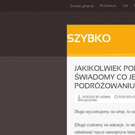
Archiwum
Gol
Strona główna
SZYBKO
JAKIKOLWIEK PO
ŚWIADOMY CO JE
PODRÓŻOWANIU
POSTED BY ADMIN
POSTED ON
WYŁĄCZONA
Długo wyczekujemy na urlop, to na
{Długo czekamy na wakacje, to wł
naładować nasze wewnętrzne bater