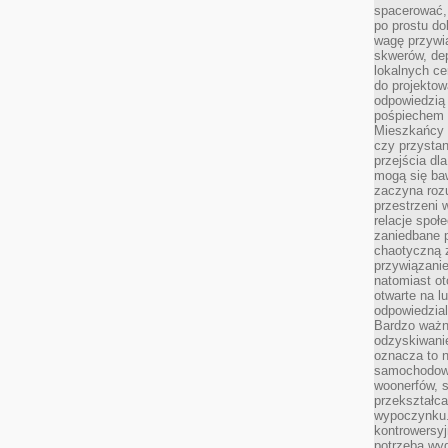
spacerować,
po prostu do
wagę przywią
skwerów, de
lokalnych ce
do projektow
odpowiedzią
pośpiechem i
Mieszkańcy c
czy przystan
przejścia dl
mogą się ba
zaczyna rozu
przestrzeni 
relacje społ
zaniedbane 
chaotyczną 
przywiązanie
natomiast ot
otwarte na l
odpowiedzial
Bardzo ważn
odzyskiwanie
oznacza to n
samochodowe
woonerfów, s
przekształca
wypoczynku.
kontrowersyj
potrzeba wyg