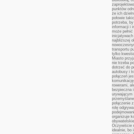
zaprojektow
punktów odni
że ich dziel
połowie taki
potrzeba, by
informacji i 
może pełnić
inicjatywac
najbliższej 
nowoczesnym
transportu p
tylko kwesti
Miasto przy
nie trzeba 
dotrzeć do p
autobusy i t
połączeń jest
komunikację 
rowerami, ale
bezpieczna 
urywającym s
przemyślane 
połączenie z
rolę odgryw
podejmowaniu
organizuje k
obywatelskie
Oczywiście 
idealnie, bo