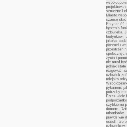
współodpowie
projektowan
sztuczne i n
Miasto wspó
szansę stać
Przyszłość m
łączenia fun
człowieka. 
budynków i p
jakości codzi
poczuciu ws
przestrzeń 
społecznych
życia i pomó
nie musi być
jednak stale
reagować na 
człowiek znó
miejska odz
Współczesne 
pytaniem, ja
potrzeby mie
Przez wiele 
podporządko
szybkiemu p
domem. Dziś
urbanistów 
prawdziwie d
osiedli, ale
człowiekowi