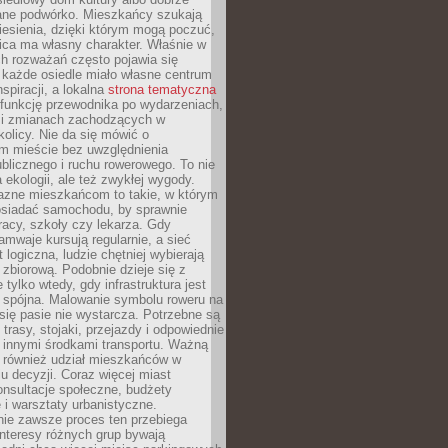
ane podwórko. Mieszkańcy szukają
esienia, dzięki którym mogą poczuć,
nica ma własny charakter. Właśnie w
ch rozważań często pojawia się
 każde osiedle miało własne centrum
inspiracji, a lokalna
strona tematyczna
 funkcję przewodnika po wydarzeniach,
h i zmianach zachodzących w
okolicy. Nie da się mówić o
 mieście bez uwzględnienia
ublicznego i ruchu rowerowego. To nie
a ekologii, ale też zwykłej wygody.
jazne mieszkańcom to takie, w którym
posiadać samochodu, by sprawnie
racy, szkoły czy lekarza. Gdy
ramwaje kursują regularnie, a sieć
 logiczna, ludzie chętniej wybierają
zbiorową. Podobnie dzieje się z
 tylko wtedy, gdy infrastruktura jest
i spójna. Malowanie symbolu roweru na
ię pasie nie wystarcza. Potrzebne są
trasy, stojaki, przejazdy i odpowiednie
 innymi środkami transportu. Ważną
a również udział mieszkańców w
 decyzji. Coraz więcej miast
onsultacje społeczne, budżety
 i warsztaty urbanistyczne.
nie zawsze proces ten przebiega
 interesy różnych grup bywają