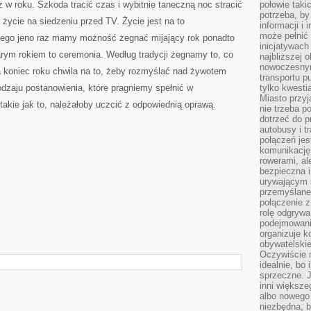
z w roku. Szkoda tracić czas i wybitnie taneczną noc stracić
połowie taki
potrzeba, by
ć życie na siedzeniu przed TV. Życie jest na to
informacji i 
może pełnić
tego jeno raz mamy możność żegnać mijający rok ponadto
inicjatywac
arym rokiem to ceremonia. Według tradycji żegnamy to, co
najbliższej 
nowoczesnym
a koniec roku chwila na to, żeby rozmyślać nad żywotem
transportu p
dzaju postanowienia, które pragniemy spełnić w
tylko kwesti
Miasto przy
akie jak to, należałoby uczcić z odpowiednią oprawą.
nie trzeba 
dotrzeć do p
autobusy i t
połączeń jest
komunikację 
rowerami, ale
bezpieczna 
urywającym s
przemyślane 
połączenie z
rolę odgryw
podejmowaniu
organizuje k
obywatelskie
Oczywiście 
idealnie, bo
sprzeczne. J
inni większe
albo nowego
niezbędna, 