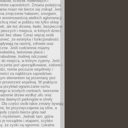
ptaków, ścieżek rowerowych i
ntrów sąsiedzkich. Zmiana podejścia
ania miast nie bierze się znikąd. Jest
 na zmęczenie hałasem, smogiem,
 anonimowością wielkich aglomeracji.
hcą mieć w pobliżu nie tylko sklep
ek, ale też drzewa, ławki, bezpieczne
a pieszych i miejsca, w których dzieci
wić bez obaw. Coraz więcej osób
mieć, że estetyka i funkcjonalność
wpływają na nastrój, zdrowie oraz
eczne. Jeśli codziennie mijamy
podwórka, betonowe place i
zabudowę, trudniej odczuwać
 do miejsca, w którym żyjemy. Jeśli
oczenie jest uporządkowane, zielone i
udzi, rośnie poczucie wspólnoty i
ności za najbliższe sąsiedztwo.
ym elementem tej przemiany jest
 przestrzeni wspólnej. W praktyce
a przykład ograniczanie ruchu
go w ścisłych centrach, tworzenie
adzenie drzew wzdłuż ulic oraz
nie dawnych parkingów w strefy
 Dla części osób takie zmiany bywają
ne, bo przyzwyczajenia są silne, a
ody często bierze górę nad
m myśleniem. Jednak tam, gdzie
je rozsądnie i etapami, szybko
ę, że zyski są ogromne. Lokalne