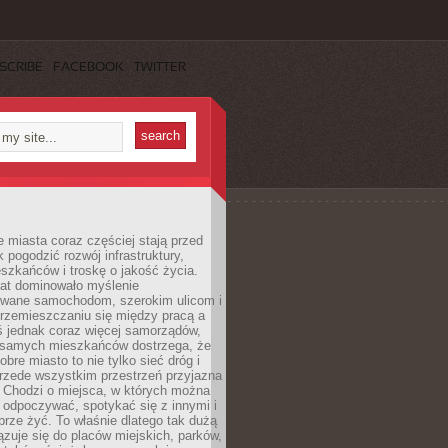
SCRIBE
FACEBOOK
TWITTER
miasta coraz częściej stają przed
k pogodzić rozwój infrastruktury,
szkańców i troskę o jakość życia.
lat dominowało myślenie
wane samochodom, szerokim ulicom i
rzemieszczaniu się między pracą a
 jednak coraz więcej samorządów,
i samych mieszkańców dostrzega, że
obre miasto to nie tylko sieć dróg i
 przede wszystkim przestrzeń przyjazna
. Chodzi o miejsca, w których można
 odpoczywać, spotykać się z innymi i
brze żyć. To właśnie dlatego tak dużą
zuje się do placów miejskich, parków,