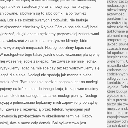
sklepy zacz
restauracje 
kują na okres świąteczny oraz zimowy aby nas przyjąć.
mieszkańcy 
nicowane, albowiem są to albo domki, albo również
aktywności. 
punktem tran
ają ludzie ze zróżnicowanych środowisk. Nie brakuje
przestrzenią
miejscowość chociażby Krynica Górska posiada swój hotel.
także rola zi
traktowane j
wyjeżdżać, dzięki czemu będziemy przyzwoiciej zorientowani
element mie
temperaturę 
ana większość z nas kocha praktyczne klimaty, które
jakość powie
ie w wybranych miejscach. Noclegi potrafimy łapać nad
czasach ros
fal upałów o
. W następstwie tego także jeżeli o dużo wcześniej planujemy
bezpieczeńs
dniej wcześniej sobie zaklepać. Nie zawsze niemniej jednak
wiele form. 
niewielki sk
 ryzykujemy jadąc na miejsce czy też też wstrzymujemy się
zadrzewiona 
codziennych 
zegoś dla siebie. Noclegi nie spadają jak manna z nieba i
odległych cz
setek ofert. Tym znacznie bardziej nagonka jest na noclegi
kontaktu z n
wydaje. Dobr
grujemy na krótki czas do innego kraju, to zapewne musimy
które budują
e nam dzielnice danego miasta np. noclegi pieniny. Noclegi
wyłącznie o 
ale o przest
cyzją a jednocześnie będziemy mieli zapewniony porządny
toczy się ży
miejscem sta
rtu. Zawsze z rezerwacją przez telefon, wymogiem jest
biblioteką, 
z pewnością przybędziemy w określonym terminie. Każdy
zaprojektow
punktów odni
 pokój, dwa a może cały domek.|Bal sylwestrowy jest
że ich dziel