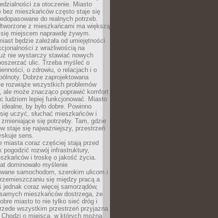
dzialności za otoczenie. Miasto
e bez mieszkańców często staje się
iedopasowane do realnych potrzeb.
łtworzone z mieszkańcami ma większą
 się miejscem naprawdę żywym.
iast będzie zależała od umiejętności
kcjonalności z wrażliwością na
Już nie wystarczy stawiać nowych
oszerzać ulic. Trzeba myśleć o
enności, o zdrowiu, o relacjach i o
pólnoty. Dobrze zaprojektowana
nie rozwiąże wszystkich problemów
, ale może znacząco poprawić komfort
c ludziom lepiej funkcjonować. Miasto
 idealne, by było dobre. Powinno
 się uczyć, słuchać mieszkańców i
zmieniające się potrzeby. Tam, gdzie
w staje się najważniejszy, przestrzeń
yskuje sens.
miasta coraz częściej stają przed
k pogodzić rozwój infrastruktury,
szkańców i troskę o jakość życia.
lat dominowało myślenie
wane samochodom, szerokim ulicom i
rzemieszczaniu się między pracą a
 jednak coraz więcej samorządów,
i samych mieszkańców dostrzega, że
obre miasto to nie tylko sieć dróg i
 przede wszystkim przestrzeń przyjazna
. Chodzi o miejsca, w których można