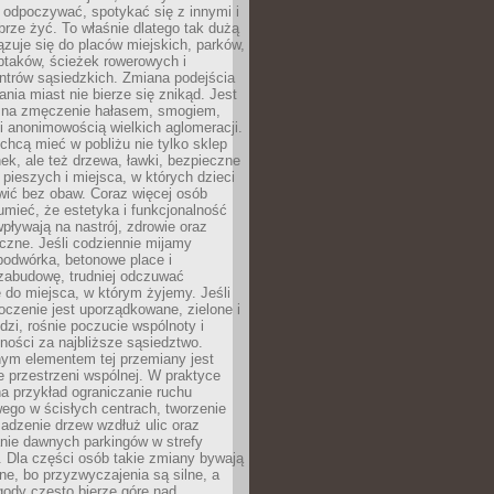
 odpoczywać, spotykać się z innymi i
brze żyć. To właśnie dlatego tak dużą
zuje się do placów miejskich, parków,
ptaków, ścieżek rowerowych i
ntrów sąsiedzkich. Zmiana podejścia
ania miast nie bierze się znikąd. Jest
 na zmęczenie hałasem, smogiem,
 anonimowością wielkich aglomeracji.
hcą mieć w pobliżu nie tylko sklep
ek, ale też drzewa, ławki, bezpieczne
a pieszych i miejsca, w których dzieci
wić bez obaw. Coraz więcej osób
mieć, że estetyka i funkcjonalność
wpływają na nastrój, zdrowie oraz
eczne. Jeśli codziennie mijamy
podwórka, betonowe place i
zabudowę, trudniej odczuwać
 do miejsca, w którym żyjemy. Jeśli
oczenie jest uporządkowane, zielone i
udzi, rośnie poczucie wspólnoty i
ności za najbliższe sąsiedztwo.
ym elementem tej przemiany jest
 przestrzeni wspólnej. W praktyce
a przykład ograniczanie ruchu
go w ścisłych centrach, tworzenie
adzenie drzew wzdłuż ulic oraz
nie dawnych parkingów w strefy
 Dla części osób takie zmiany bywają
ne, bo przyzwyczajenia są silne, a
ody często bierze górę nad