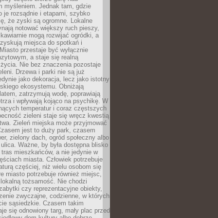
m myśleniem. Jednak tam, gdzie
je rozsądnie i etapami, szybko
ę, że zyski są ogromne. Lokalne
ynają notować większy ruch pieszy,
i kawiarnie mogą rozwijać ogródki, a
zyskują miejsca do spotkań i
Miasto przestaje być wyłącznie
zytowym, a staje się realną
 życia. Nie bez znaczenia pozostaje
eleni. Drzewa i parki nie są już
edynie jako dekoracja, lecz jako istotny
jskiego ekosystemu. Obniżają
latem, zatrzymują wodę, poprawiają
trza i wpływają kojąco na psychikę. W
nących temperatur i coraz częstszych
becność zieleni staje się wręcz kwestią
twa. Zieleń miejska może przyjmować
Czasem jest to duży park, czasem
wer, zielony dach, ogród społeczny albo
ulica. Ważne, by była dostępna blisko
tras mieszkańców, a nie jedynie w
ęściach miasta. Człowiek potrzebuje
aturą częściej, niż wielu osobom się
e miasto potrzebuje również miejsc,
 lokalną tożsamość. Nie chodzi
zabytki czy reprezentacyjne obiekty,
rzenie zwyczajne, codzienne, w których
cie sąsiedzkie. Czasem takim
je się odnowiony targ, mały plac przed
osiedlowy dom kultury albo dobrze