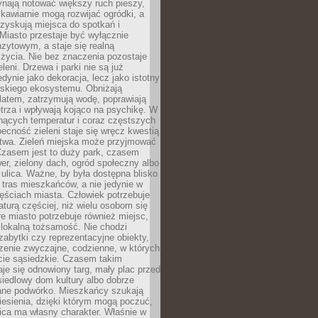
ynają notować większy ruch pieszy,
i kawiarnie mogą rozwijać ogródki, a
zyskują miejsca do spotkań i
Miasto przestaje być wyłącznie
zytowym, a staje się realną
 życia. Nie bez znaczenia pozostaje
eleni. Drzewa i parki nie są już
edynie jako dekoracja, lecz jako istotny
jskiego ekosystemu. Obniżają
latem, zatrzymują wodę, poprawiają
trza i wpływają kojąco na psychikę. W
nących temperatur i coraz częstszych
becność zieleni staje się wręcz kwestią
twa. Zieleń miejska może przyjmować
Czasem jest to duży park, czasem
wer, zielony dach, ogród społeczny albo
ulica. Ważne, by była dostępna blisko
tras mieszkańców, a nie jedynie w
ęściach miasta. Człowiek potrzebuje
aturą częściej, niż wielu osobom się
e miasto potrzebuje również miejsc,
 lokalną tożsamość. Nie chodzi
zabytki czy reprezentacyjne obiekty,
rzenie zwyczajne, codzienne, w których
cie sąsiedzkie. Czasem takim
je się odnowiony targ, mały plac przed
osiedlowy dom kultury albo dobrze
ane podwórko. Mieszkańcy szukają
esienia, dzięki którym mogą poczuć,
nica ma własny charakter. Właśnie w