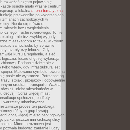
ch rozważań często pojawia się
 każde osiedle miało własne centrum
inspiracji, a lokalna
strona tematyczna
 funkcję przewodnika po wydarzeniach,
h i zmianach zachodzących w
okolicy. Nie da się mówić o
 mieście bez uwzględnienia
ublicznego i ruchu rowerowego. To nie
a ekologii, ale też zwykłej wygody.
jazne mieszkańcom to takie, w którym
posiadać samochodu, by sprawnie
racy, szkoły czy lekarza. Gdy
ramwaje kursują regularnie, a sieć
 logiczna, ludzie chętniej wybierają
zbiorową. Podobnie dzieje się z
 tylko wtedy, gdy infrastruktura jest
i spójna. Malowanie symbolu roweru na
ię pasie nie wystarcza. Potrzebne są
trasy, stojaki, przejazdy i odpowiednie
 innymi środkami transportu. Ważną
a również udział mieszkańców w
 decyzji. Coraz więcej miast
onsultacje społeczne, budżety
 i warsztaty urbanistyczne.
nie zawsze proces ten przebiega
 interesy różnych grup bywają
edni chcą więcej miejsc parkingowych,
go parku, jeszcze inni cichszej ulicy
 boiska. Mimo to rozmowa jest
bo pozwala budować zaufanie i uczy