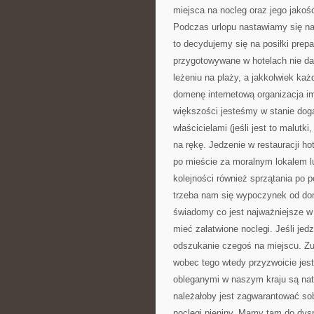
miejsca na nocleg oraz jego jakośc
Podczas urlopu nastawiamy się na
to decydujemy się na posiłki prep
przygotowywane w hotelach nie da
leżeniu na plaży, a jakkolwiek ka
domenę internetową organizacja i
większości jesteśmy w stanie do
właścicielami (jeśli jest to malut
na rękę. Jedzenie w restauracji ho
po mieście za moralnym lokalem l
kolejności również sprzątania po
trzeba nam się wypoczynek od do
świadomy co jest najważniejsze w
mieć załatwione noclegi. Jeśli je
odszukanie czegoś na miejscu. Zup
wobec tego wtedy przyzwoicie jes
obleganymi w naszym kraju są natu
należałoby jest zagwarantować so
noclegi pieniny. Mamy tam do dys