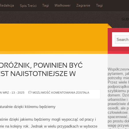
Redakcja
Tagi
Walkower
Zagranie
Tagi
Spis Treści
SUB
DRÓŻNIK, POWINIEN BYĆ
Współczesne 
ST NAJISTOTNIEJSZE W
pytaniem, ja
potrzeby mie
Przez wiele 
podporządko
szybkiemu p
JAKIKOLWIEK
 WRZ - 13 - 2025
MOŻLIWOŚĆ KOMENTOWANIA
ZOSTAŁA
domem. Dziś
PODRÓŻNIK,
POWINIEN
urbanistów 
BYĆ
prawdziwie d
ŚWIADOMY
turalnie dzięki któremu będziemy
osiedli, ale
CO
JEST
człowiekowi
NAJISTOTNIEJSZE
spacerować,
W
aśnie dzięki jakiemu będziemy mogli wypocząć od pracy i
po prostu do
PODRÓŻOWANIU
wagę przywią
ie na kolejny rok. Jednak w wielu przypadkach w wyborze