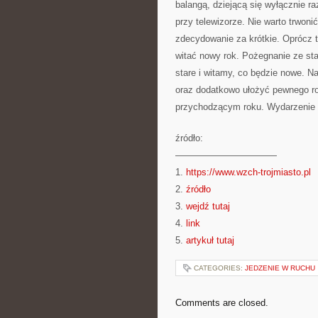
balangą, dziejącą się wyłącznie ra
przy telewizorze. Nie warto trwoni
zdecydowanie za krótkie. Oprócz 
witać nowy rok. Pożegnanie ze st
stare i witamy, co będzie nowe. N
oraz dodatkowo ułożyć pewnego ro
przychodzącym roku. Wydarzenie t
źródło:
———————————
1.
https://www.wzch-trojmiasto.pl
2.
źródło
3.
wejdź tutaj
4.
link
5.
artykuł tutaj
CATEGORIES:
JEDZENIE W RUCHU
Comments are closed.