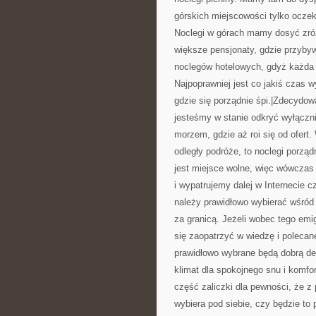
górskich miejscowości tylko ocze
Noclegi w górach mamy dosyć zróż
większe pensjonaty, gdzie przybyw
noclegów hotelowych, gdyż każda 
Najpoprawniej jest co jakiś czas 
gdzie się porządnie śpi.|Zdecydow
jesteśmy w stanie odkryć wyłączn
morzem, gdzie aż roi się od ofert
odległy podróże, to noclegi porzą
jest miejsce wolne, więc wówczas
i wypatrujemy dalej w Internecie c
należy prawidłowo wybierać wśród 
za granicą. Jeżeli wobec tego emi
się zaopatrzyć w wiedzę i polecan
prawidłowo wybrane będą dobrą de
klimat dla spokojnego snu i komfo
część zaliczki dla pewności, że 
wybiera pod siebie, czy będzie to