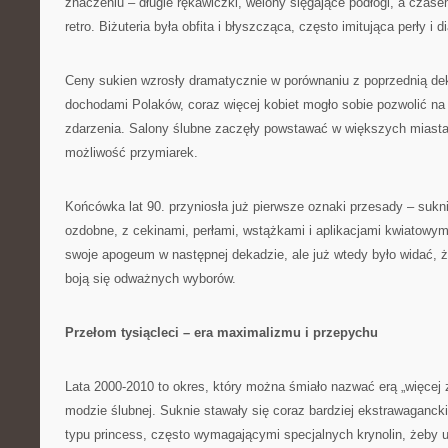
znaczeniu – długie rękawiczki, welony sięgające podłogi, a czas
retro. Biżuteria była obfita i błyszcząca, często imitująca perły i 
Ceny sukien wzrosły dramatycznie w porównaniu z poprzednią de
dochodami Polaków, coraz więcej kobiet mogło sobie pozwolić na
zdarzenia. Salony ślubne zaczęły powstawać w większych miastac
możliwość przymiarek.
Końcówka lat 90. przyniosła już pierwsze oznaki przesady – sukni
ozdobne, z cekinami, perłami, wstążkami i aplikacjami kwiatowym
swoje apogeum w następnej dekadzie, ale już wtedy było widać, ż
boją się odważnych wyborów.
Przełom tysiącleci – era maximalizmu i przepychu
Lata 2000-2010 to okres, który można śmiało nazwać erą „więcej z
modzie ślubnej. Suknie stawały się coraz bardziej ekstrawaganc
typu princess, często wymagającymi specjalnych krynolin, żeby 