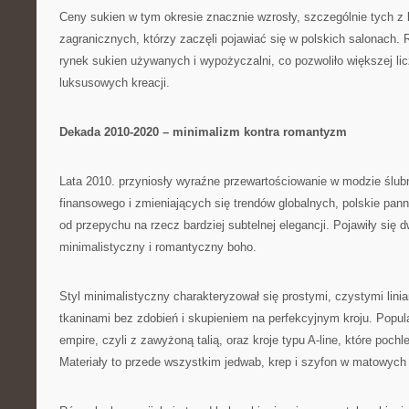
Ceny sukien w tym okresie znacznie wzrosły, szczególnie tych z k
zagranicznych, którzy zaczęli pojawiać się w polskich salonach.
rynek sukien używanych i wypożyczalni, co pozwoliło większej lic
luksusowych kreacji.
Dekada 2010-2020 – minimalizm kontra romantyzm
Lata 2010. przyniosły wyraźne przewartościowanie w modzie ślu
finansowego i zmieniających się trendów globalnych, polskie pan
od przepychu na rzecz bardziej subtelnej elegancji. Pojawiły się 
minimalistyczny i romantyczny boho.
Styl minimalistyczny charakteryzował się prostymi, czystymi linia
tkaninami bez zdobień i skupieniem na perfekcyjnym kroju. Popula
empire, czyli z zawyżoną talią, oraz kroje typu A-line, które poch
Materiały to przede wszystkim jedwab, krep i szyfon w matowyc