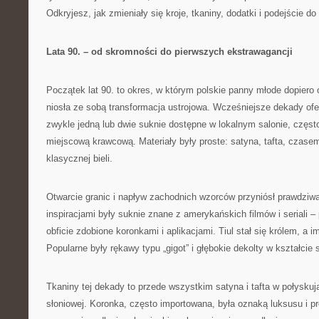
Odkryjesz, jak zmieniały się kroje, tkaniny, dodatki i podejście do 
Lata 90. – od skromności do pierwszych ekstrawagancji
Początek lat 90. to okres, w którym polskie panny młode dopiero 
niosła ze sobą transformacja ustrojowa. Wcześniejsze dekady ofe
zwykle jedną lub dwie suknie dostępne w lokalnym salonie, częs
miejscową krawcową. Materiały były proste: satyna, tafta, czas
klasycznej bieli.
Otwarcie granic i napływ zachodnich wzorców przyniósł prawdziw
inspiracjami były suknie znane z amerykańskich filmów i seriali 
obficie zdobione koronkami i aplikacjami. Tiul stał się królem, a i
Popularne były rękawy typu „gigot” i głębokie dekolty w kształcie 
Tkaniny tej dekady to przede wszystkim satyna i tafta w połyskują
słoniowej. Koronka, często importowana, była oznaką luksusu i pr