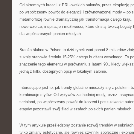
Od skromnych kreacji z PRL-owskich salonów, przez eksplozję prz
po współczesny powrót do elegancji i zrównoważonej mody – pol
metamorfozę równie dramatyczną jak transformacja całego kraju.
nowe wzorce, inspiracje i możliwości, które dzisiaj tworzą bogaty
dla współczesnych panien młodych.
Branża ślubna w Polsce to dziś rynek wart ponad 8 miliardów złot
suknię stanowią średnio 15-25% całego budżetu weselnego. To po
znaczenie tego elementu w porównaniu z latami 90., kiedy większ
jedną z kilku dostępnych opcji w lokalnym salonie.
Interesujące jest to, jak trendy globalne mieszały się z polskimi t
kombinacje stylów. Od wpływów zachodniej mody, przez fascynac
serialami, po współczesny powrót do korzeni i poszukiwanie aute
etapów pozostawił swój ślad w szafach polskich panien młodych.
W tym artykule prześledzony zostanie rozwój trendów w sukniach 
tylko zmiany estetyczne, ale również czynniki społeczne i ekonom