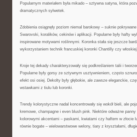
Popularnym materiałem była mikado – sztywna satyna, która pozw
dramatycznych sylwetek.
Zdobienia osiągnęły poziom niemal barokowy – suknie pokrywane 
Swarovski, koralików, cekinów i aplikacji. Popularne były hafty 
inspirowane motywami roślinnymi. Koronka stała się jeszcze bard
wykorzystaniem technik francuskiej koronki Chantilly czy włoskiej
Kroje tej dekady charakteryzowały się podkreślaniem talii i tworz
Popularne były gorsy ze sztywnym usztywnieniem, często sznurow
efekt osi osiej. Dekolty były głębokie, ale zawsze eleganckie, cz
wstawkami z tiulu lub koronki.
Trendy kolorystyczne nadal koncentrowały się wokół bieli, ale poj
kremowe, champagne i even blush pink. Niektóre odważne panny 
kolorowymi akcentami – paskami, kwiatami czy haftem w złocie lu
równie bogate – wielowarstwowe welony, tiary z kryształami, długi