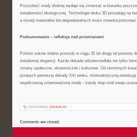
Przyszłość mody ślubnej wydaje się zmierzać w kierunku jeszcze 
świadomości ekologicznej. Technologie druku 3D pozwalają na twor
a rozwój materiałów bio-degradowalnych może zrewolucjonizować 
Podsumowanie – refleksja nad przemianami
Polskie suknie ślubne przeszły w ciągu 35 lat drogę od prostoty 
świadomej elegancji. Każda dekada odzwierciedlała nie tylko tre
zmiany społeczne, ekonomiczne i kulturowe. Od skromnych kreacj
przepych pierwszej dekady XXI wieku, minimalistyczną rewolucję 
współczesną zrównoważoną modę – każdy etap miał swoje uzasadn
CATEGORIES:
EDUKACJA
Comments are closed.