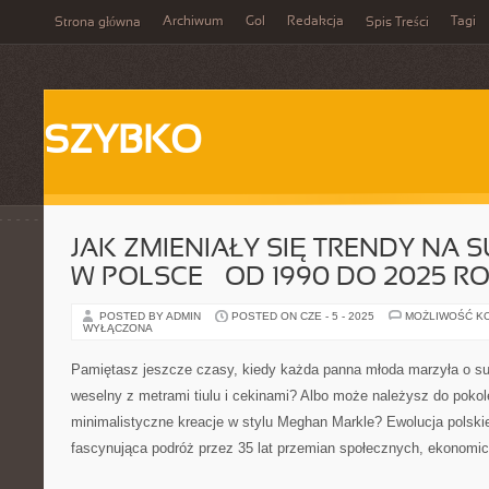
Archiwum
Gol
Redakcja
Tagi
Strona główna
Spis Treści
SZYBKO
JAK ZMIENIAŁY SIĘ TRENDY NA 
W POLSCE – OD 1990 DO 2025 R
POSTED BY ADMIN
POSTED ON CZE - 5 - 2025
MOŻLIWOŚĆ K
WYŁĄCZONA
Pamiętasz jeszcze czasy, kiedy każda panna młoda marzyła o suk
weselny z metrami tiulu i cekinami? Albo może należysz do pokole
minimalistyczne kreacje w stylu Meghan Markle? Ewolucja polskie
fascynująca podróż przez 35 lat przemian społecznych, ekonomic