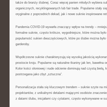
także do branży ślubnej. Coraz więcej panien młodych wybiera su
organicznych, recyklingowanych lub fair trade. Popularne stały si
oryginalne z poprzednich dekad, jak i nowe suknie inspirowane ret
Pandemia COVID-19 wywarła znaczący wpływ na trendy – mniejs
formalne suknie, często krótsze, wygodniejsze, które można było
popularność sukien dwuczęściowych, które po ślubie można było
garderoby.
Współczesne suknie charakteryzują się wysoką jakością wykonan
prostocie kroju. Popularne są naturalne tkaniny jak len, bawełna 
Kolor kości słoniowej i nude odcienie dominują nad czystą bielą, 
postrzegana jako zbyt „sztuczna”.
Personalizacja stała się kluczowym trendem – suknie szyte na mi
projektantów, z unikalnymi detalami mającymi osobiste znaczenie 
z datami ślubu, inicjałami czy cytatami, często wykonywane w su