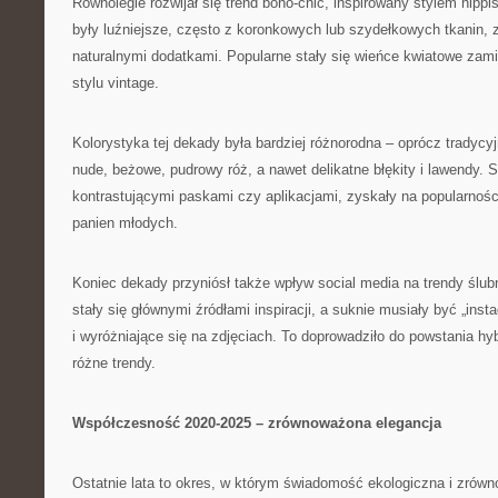
Równolegle rozwijał się trend boho-chic, inspirowany stylem hippi
były luźniejsze, często z koronkowych lub szydełkowych tkanin, z
naturalnymi dodatkami. Popularne stały się wieńce kwiatowe zami
stylu vintage.
Kolorystyka tej dekady była bardziej różnorodna – oprócz tradycyjn
nude, beżowe, pudrowy róż, a nawet delikatne błękity i lawendy. 
kontrastującymi paskami czy aplikacjami, zyskały na popularnoś
panien młodych.
Koniec dekady przyniósł także wpływ social media na trendy ślubn
stały się głównymi źródłami inspiracji, a suknie musiały być „ins
i wyróżniające się na zdjęciach. To doprowadziło do powstania h
różne trendy.
Współczesność 2020-2025 – zrównoważona elegancja
Ostatnie lata to okres, w którym świadomość ekologiczna i zrówn