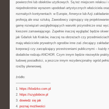
powierzchni lub obiektów użytkowych. Są też miejscem relaksu i
niejednokrotnie wyrazem upodobań artystycznych właściciela ora
rozmaitych kontynentach: w Europie, Ameryce lub Azji zakładanie 
profesją ale oraz sztuką. Zawodowcy zajmujący się projektowani
gamę rozwiązań uwzględniających warunki przyrodnicze oraz wyc
kieszeni zamawiającego. Zupełnie inaczej wyglądać będzie skwer
jak Gdańsk lub Kraków, inaczej na obrzeżach czy przedmieścia
mają właściciele prywatnych ogrodów inne zaś zlecający zakład
korporacji czy zarządzający przestrzeniami publicznymi – każdy 
dodatków rodzaju ANCHOR. Czym innym będzie niezwykle prakt
ludowej posiadłości, a jeszcze innym rezydencjonalny ogród pełnią
rzeźby plenerowej.
źródło:
———————————
1.
https://klodzko.com.pl
2.
https://szyjdobrze.pl
3.
dowiedz się jak
4.
poznaj możliwości