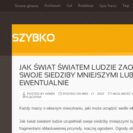
Archiwum
Gol
Redakcja
Tagi
Strona główna
Spis Treści
SZYBKO
JAK ŚWIAT ŚWIATEM LUDZIE ZA
SWOJE SIEDZIBY MNIEJSZYMI LU
EWENTUALNIE
POSTED BY ADMIN
POSTED ON WRZ - 17 - 2025
MOŻLIWOŚĆ 
WYŁĄCZONA
Każdy marzy o własnym mieszkaniu, jaki może urządzić wedle wł
Jak świat światem ludzie uzupełniali swoje siedziby mniejszymi 
fragmentami obłaskawionej przyrody, inaczej ogrodami. Ogrody sł