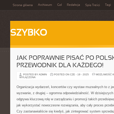
Archiwum
Gol
Redakcja
Tagi
Strona główna
Spis Treści
SZYBKO
JAK POPRAWNIE PISAĆ PO POLS
PRZEWODNIK DLA KAŻDEGO!
POSTED BY ADMIN
POSTED ON CZE - 19 - 2025
MOŻLIWOŚĆ 
WYŁĄCZONA
Organizacja wydarzeń, koncertów czy wystaw muzealnych to z je
wyzwanie, z drugiej – ogromna odpowiedzialność. W dzisiejszych
odgrywa kluczową rolę w zarządzaniu i promocji takich przedsięwz
jak wykorzystać nowoczesne rozwiązania, aby cały proces przebie
Czy zastanawialiście się kiedyś, jak zintegrować system sprzedaż