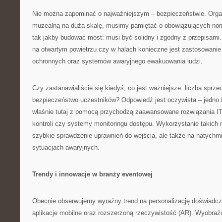
Nie można zapominać o najważniejszym – bezpieczeństwie. Organ
muzealną na dużą skalę, musimy pamiętać o obowiązujących nor
tak jakby budować most: musi być solidny i zgodny z przepisami.
na otwartym powietrzu czy w halach konieczne jest zastosowani
ochronnych oraz systemów awaryjnego ewakuowania ludzi.
Czy zastanawialiście się kiedyś, co jest ważniejsze: liczba sprze
bezpieczeństwo uczestników? Odpowiedź jest oczywista – jedno i 
właśnie tutaj z pomocą przychodzą zaawansowane rozwiązania IT 
kontroli czy systemy monitoringu dostępu. Wykorzystanie takich n
szybkie sprawdzenie uprawnień do wejścia, ale także na natych
sytuacjach awaryjnych.
Trendy i innowacje w branży eventowej
Obecnie obserwujemy wyraźny trend na personalizację doświadcz
aplikacje mobilne oraz rozszerzoną rzeczywistość (AR). Wyobra