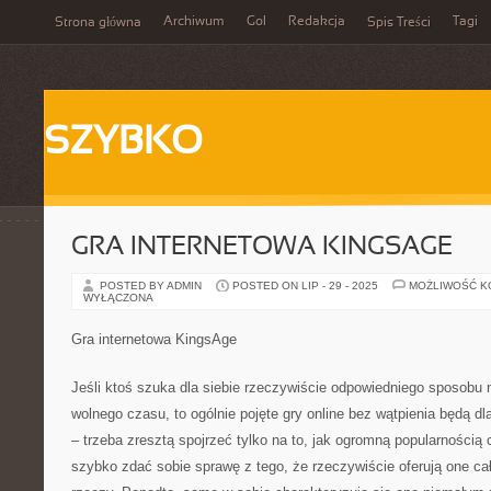
Archiwum
Gol
Redakcja
Tagi
Strona główna
Spis Treści
SZYBKO
GRA INTERNETOWA KINGSAGE
POSTED BY ADMIN
POSTED ON LIP - 29 - 2025
MOŻLIWOŚĆ 
WYŁĄCZONA
Gra internetowa KingsAge
Jeśli ktoś szuka dla siebie rzeczywiście odpowiedniego sposobu
wolnego czasu, to ogólnie pojęte gry online bez wątpienia będą d
– trzeba zresztą spojrzeć tylko na to, jak ogromną popularnością 
szybko zdać sobie sprawę z tego, że rzeczywiście oferują one c