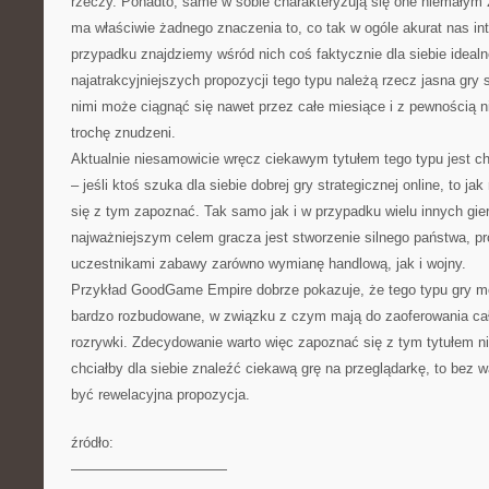
rzeczy. Ponadto, same w sobie charakteryzują się one niemałym
ma właściwie żadnego znaczenia to, co tak w ogóle akurat nas i
przypadku znajdziemy wśród nich coś faktycznie dla siebie idealn
najatrakcyjniejszych propozycji tego typu należą rzecz jasna gry
nimi może ciągnąć się nawet przez całe miesiące i z pewnością n
trochę znudzeni.
Aktualnie niesamowicie wręcz ciekawym tytułem tego typu jest
– jeśli ktoś szuka dla siebie dobrej gry strategicznej online, to jak
się z tym zapoznać. Tak samo jak i w przypadku wielu innych gier 
najważniejszym celem gracza jest stworzenie silnego państwa, 
uczestnikami zabawy zarówno wymianę handlową, jak i wojny.
Przykład GoodGame Empire dobrze pokazuje, że tego typu gry m
bardzo rozbudowane, w związku z czym mają do zaoferowania ca
rozrywki. Zdecydowanie warto więc zapoznać się z tym tytułem nie
chciałby dla siebie znaleźć ciekawą grę na przeglądarkę, to bez w
być rewelacyjna propozycja.
źródło:
———————————