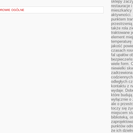
sklepy zacz
restauracje 
mieszkańcy 
DROWIE OGÓLNE
aktywności. 
punktem tran
przestrzenią
także rola zi
traktowane j
element mie
temperaturę 
jakość powie
czasach ros
fal upałów o
bezpieczeńs
wiele form. 
niewielki sk
zadrzewiona 
codziennych 
odległych cz
kontaktu z n
wydaje. Dobr
które budują
wyłącznie o 
ale o przest
toczy się ży
miejscem sta
biblioteką, 
zaprojektow
punktów odni
że ich dziel