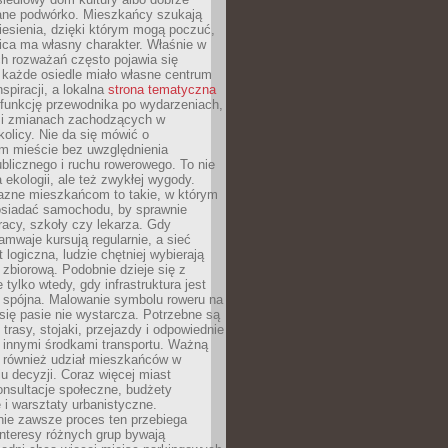
ane podwórko. Mieszkańcy szukają
esienia, dzięki którym mogą poczuć,
nica ma własny charakter. Właśnie w
ch rozważań często pojawia się
 każde osiedle miało własne centrum
inspiracji, a lokalna
strona tematyczna
 funkcję przewodnika po wydarzeniach,
h i zmianach zachodzących w
okolicy. Nie da się mówić o
 mieście bez uwzględnienia
ublicznego i ruchu rowerowego. To nie
a ekologii, ale też zwykłej wygody.
jazne mieszkańcom to takie, w którym
posiadać samochodu, by sprawnie
racy, szkoły czy lekarza. Gdy
ramwaje kursują regularnie, a sieć
 logiczna, ludzie chętniej wybierają
zbiorową. Podobnie dzieje się z
 tylko wtedy, gdy infrastruktura jest
i spójna. Malowanie symbolu roweru na
ię pasie nie wystarcza. Potrzebne są
trasy, stojaki, przejazdy i odpowiednie
 innymi środkami transportu. Ważną
a również udział mieszkańców w
 decyzji. Coraz więcej miast
onsultacje społeczne, budżety
 i warsztaty urbanistyczne.
nie zawsze proces ten przebiega
 interesy różnych grup bywają