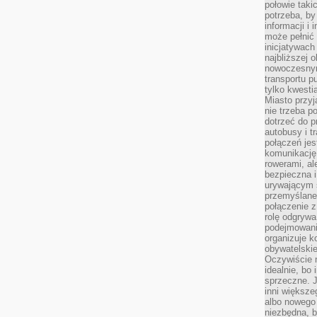
połowie taki
potrzeba, by
informacji i 
może pełnić
inicjatywac
najbliższej 
nowoczesnym
transportu p
tylko kwesti
Miasto przy
nie trzeba 
dotrzeć do p
autobusy i t
połączeń jest
komunikację 
rowerami, ale
bezpieczna 
urywającym s
przemyślane 
połączenie z
rolę odgryw
podejmowaniu
organizuje k
obywatelskie
Oczywiście 
idealnie, bo
sprzeczne. J
inni większe
albo nowego
niezbędna, 