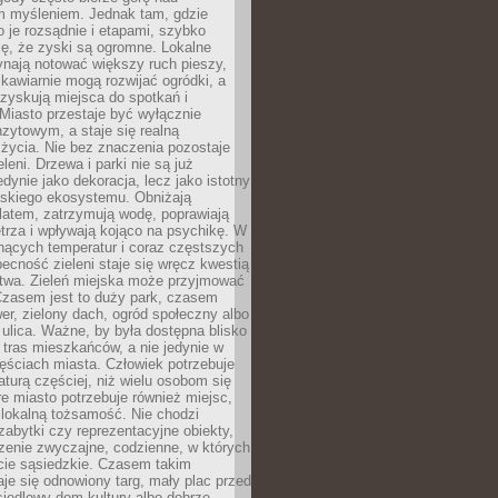
m myśleniem. Jednak tam, gdzie
je rozsądnie i etapami, szybko
ę, że zyski są ogromne. Lokalne
ynają notować większy ruch pieszy,
i kawiarnie mogą rozwijać ogródki, a
zyskują miejsca do spotkań i
Miasto przestaje być wyłącznie
zytowym, a staje się realną
 życia. Nie bez znaczenia pozostaje
eleni. Drzewa i parki nie są już
edynie jako dekoracja, lecz jako istotny
jskiego ekosystemu. Obniżają
latem, zatrzymują wodę, poprawiają
trza i wpływają kojąco na psychikę. W
nących temperatur i coraz częstszych
becność zieleni staje się wręcz kwestią
twa. Zieleń miejska może przyjmować
Czasem jest to duży park, czasem
wer, zielony dach, ogród społeczny albo
ulica. Ważne, by była dostępna blisko
tras mieszkańców, a nie jedynie w
ęściach miasta. Człowiek potrzebuje
aturą częściej, niż wielu osobom się
e miasto potrzebuje również miejsc,
 lokalną tożsamość. Nie chodzi
zabytki czy reprezentacyjne obiekty,
rzenie zwyczajne, codzienne, w których
cie sąsiedzkie. Czasem takim
je się odnowiony targ, mały plac przed
osiedlowy dom kultury albo dobrze