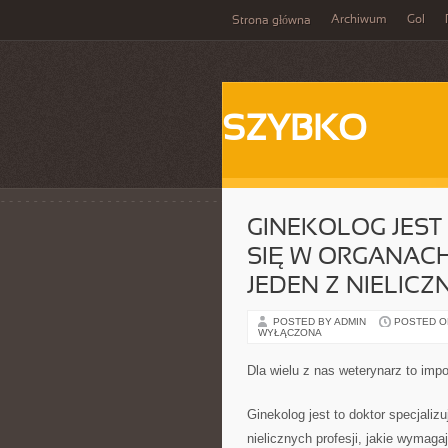
Archiwum
Gol
Strona główna
SZYBKO
GINEKOLOG JEST
SIĘ W ORGANACH
JEDEN Z NIELI
POSTED BY ADMIN
POSTED ON 
WYŁĄCZONA
Dla wielu z nas weterynarz to imp
Ginekolog jest to doktor specjaliz
nielicznych profesji, jakie wymaga