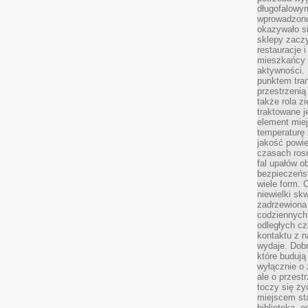
długofalowy
wprowadzono 
okazywało si
sklepy zacz
restauracje 
mieszkańcy 
aktywności. 
punktem tran
przestrzenią
także rola zi
traktowane j
element mie
temperaturę 
jakość powie
czasach ros
fal upałów o
bezpieczeńs
wiele form. 
niewielki sk
zadrzewiona 
codziennych 
odległych cz
kontaktu z n
wydaje. Dobr
które budują
wyłącznie o 
ale o przest
toczy się ży
miejscem sta
biblioteką, 