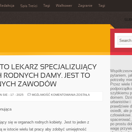
Redakcja
Tagi
Walkower
Zagranie
Tagi
Spis Treści
SUB
 TO LEKARZ SPECJALIZUJĄCY
Współczesne 
 RODNYCH DAMY. JEST TO
pytaniem, ja
potrzeby mie
CZNYCH ZAWODÓW
Przez wiele 
podporządko
szybkiemu p
GINEKOLOG
SIE - 17 - 2025
MOŻLIWOŚĆ KOMENTOWANIA
ZOSTAŁA
domem. Dziś
JEST
TO
urbanistów 
LEKARZ
prawdziwie d
SPECJALIZUJĄCY
onująca
osiedli, ale
SIĘ
W
człowiekowi
ORGANACH
spacerować,
RODNYCH
ujący się w organach rodnych kobiety. Jest to jeden z
po prostu do
DAMY.
JEST
wagę przywią
ją w istocie wielu lat pracy aby zdobyć umiejętność
TO