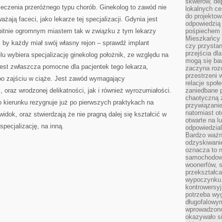
skwerów, de
JEDEN
leczenia przeróżnego typu chorób. Ginekolog to zawód nie
Z
lokalnych ce
NIELICZNYCH
do projektow
ażają faceci, jako lekarze tej specjalizacji. Gdynia jest
ZAWODÓW
odpowiedzią
bitnie ogromnym miastem tak w związku z tym lekarzy
pośpiechem i
Mieszkańcy c
 by każdy miał swój własny rejon – sprawdź implant
czy przystan
przejścia dl
lu wybiera specjalizację ginekolog położnik, ze względu na
mogą się ba
jest zwłaszcza pomocne dla pacjentek tego lekarza,
zaczyna rozu
przestrzeni 
po zajściu w ciąże. Jest zawód wymagający
relacje społ
oraz wrodzonej delikatności, jak i również wyrozumiałości.
zaniedbane 
chaotyczną 
 kierunku rezygnuje już po pierwszych praktykach na
przywiązanie
natomiast ot
idok, oraz stwierdzają że nie pragną dalej się kształcić w
otwarte na l
pecjalizację, na inną.
odpowiedzial
Bardzo ważn
odzyskiwanie
oznacza to n
samochodowe
woonerfów, s
przekształca
wypoczynku.
kontrowersyj
potrzeba wyg
długofalowy
wprowadzono 
okazywało si