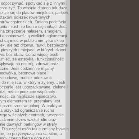
 odpoczywać, spotykać się z innymi i
brze żyć. To właśnie dlatego tak dużą
zuje się do placów miejskich, parków,
ptaków, ścieżek rowerowych i
ntrów sąsiedzkich. Zmiana podejścia
ania miast nie bierze się znikąd. Jest
 na zmęczenie hałasem, smogiem,
 anonimowością wielkich aglomeracji.
hcą mieć w pobliżu nie tylko sklep
ek, ale też drzewa, ławki, bezpieczne
a pieszych i miejsca, w których dzieci
wić bez obaw. Coraz więcej osób
mieć, że estetyka i funkcjonalność
wpływają na nastrój, zdrowie oraz
eczne. Jeśli codziennie mijamy
podwórka, betonowe place i
zabudowę, trudniej odczuwać
 do miejsca, w którym żyjemy. Jeśli
oczenie jest uporządkowane, zielone i
udzi, rośnie poczucie wspólnoty i
ności za najbliższe sąsiedztwo.
ym elementem tej przemiany jest
 przestrzeni wspólnej. W praktyce
a przykład ograniczanie ruchu
go w ścisłych centrach, tworzenie
adzenie drzew wzdłuż ulic oraz
nie dawnych parkingów w strefy
 Dla części osób takie zmiany bywają
ne, bo przyzwyczajenia są silne, a
ody często bierze górę nad