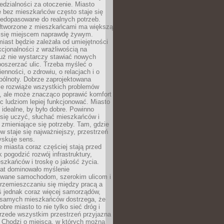
dzialności za otoczenie. Miasto
e bez mieszkańców często staje się
iedopasowane do realnych potrzeb.
łtworzone z mieszkańcami ma większą
 się miejscem naprawdę żywym.
iast będzie zależała od umiejętności
kcjonalności z wrażliwością na
Już nie wystarczy stawiać nowych
oszerzać ulic. Trzeba myśleć o
enności, o zdrowiu, o relacjach i o
pólnoty. Dobrze zaprojektowana
nie rozwiąże wszystkich problemów
, ale może znacząco poprawić komfort
c ludziom lepiej funkcjonować. Miasto
 idealne, by było dobre. Powinno
 się uczyć, słuchać mieszkańców i
zmieniające się potrzeby. Tam, gdzie
w staje się najważniejszy, przestrzeń
yskuje sens.
miasta coraz częściej stają przed
k pogodzić rozwój infrastruktury,
szkańców i troskę o jakość życia.
lat dominowało myślenie
wane samochodom, szerokim ulicom i
rzemieszczaniu się między pracą a
 jednak coraz więcej samorządów,
i samych mieszkańców dostrzega, że
obre miasto to nie tylko sieć dróg i
 przede wszystkim przestrzeń przyjazna
. Chodzi o miejsca, w których można