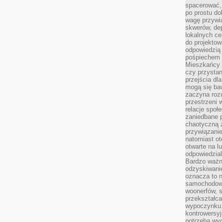
spacerować,
po prostu do
wagę przywią
skwerów, de
lokalnych ce
do projektow
odpowiedzią
pośpiechem i
Mieszkańcy c
czy przystan
przejścia dl
mogą się ba
zaczyna rozu
przestrzeni 
relacje społ
zaniedbane 
chaotyczną 
przywiązanie
natomiast ot
otwarte na l
odpowiedzial
Bardzo ważn
odzyskiwanie
oznacza to n
samochodowe
woonerfów, s
przekształca
wypoczynku.
kontrowersyj
potrzeba wyg