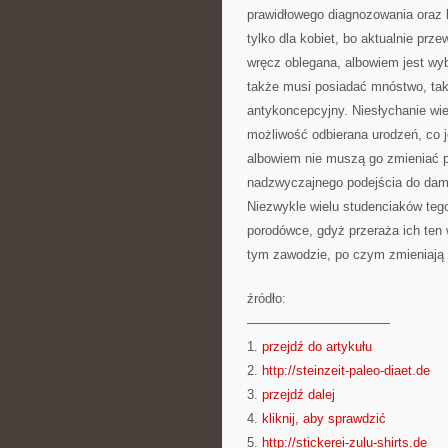
prawidłowego diagnozowania oraz 
tylko dla kobiet, bo aktualnie przew
wręcz oblegana, albowiem jest wy
także musi posiadać mnóstwo, tak
antykoncepcyjny. Niesłychanie wie
możliwość odbierana urodzeń, co 
albowiem nie muszą go zmieniać 
nadzwyczajnego podejścia do dam, 
Niezwykle wielu studenciaków tego
porodówce, gdyż przeraża ich ten w
tym zawodzie, po czym zmieniają s
źródło:
———————————
1.
przejdź do artykułu
2.
http://steinzeit-paleo-diaet.de
3.
przejdź dalej
4.
kliknij, aby sprawdzić
5.
http://stickerei-zulu-shirts.de