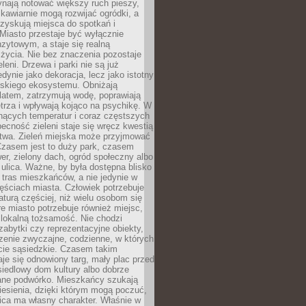
ynają notować większy ruch pieszy,
i kawiarnie mogą rozwijać ogródki, a
zyskują miejsca do spotkań i
Miasto przestaje być wyłącznie
zytowym, a staje się realną
 życia. Nie bez znaczenia pozostaje
eleni. Drzewa i parki nie są już
edynie jako dekoracja, lecz jako istotny
jskiego ekosystemu. Obniżają
latem, zatrzymują wodę, poprawiają
trza i wpływają kojąco na psychikę. W
nących temperatur i coraz częstszych
becność zieleni staje się wręcz kwestią
twa. Zieleń miejska może przyjmować
Czasem jest to duży park, czasem
wer, zielony dach, ogród społeczny albo
ulica. Ważne, by była dostępna blisko
tras mieszkańców, a nie jedynie w
ęściach miasta. Człowiek potrzebuje
aturą częściej, niż wielu osobom się
e miasto potrzebuje również miejsc,
 lokalną tożsamość. Nie chodzi
zabytki czy reprezentacyjne obiekty,
rzenie zwyczajne, codzienne, w których
cie sąsiedzkie. Czasem takim
je się odnowiony targ, mały plac przed
osiedlowy dom kultury albo dobrze
ane podwórko. Mieszkańcy szukają
esienia, dzięki którym mogą poczuć,
nica ma własny charakter. Właśnie w