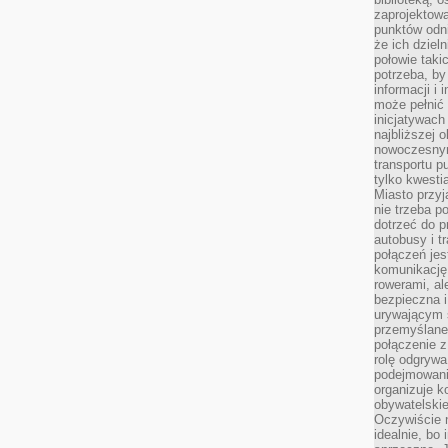
zaprojektow
punktów odni
że ich dziel
połowie taki
potrzeba, by
informacji i 
może pełnić
inicjatywac
najbliższej 
nowoczesnym
transportu p
tylko kwesti
Miasto przy
nie trzeba 
dotrzeć do p
autobusy i t
połączeń jest
komunikację 
rowerami, ale
bezpieczna 
urywającym s
przemyślane 
połączenie z
rolę odgryw
podejmowaniu
organizuje k
obywatelskie
Oczywiście 
idealnie, bo