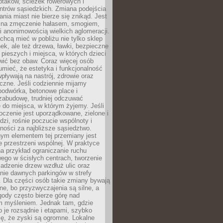
ptaków, ścieżek rowerowych i
ntrów sąsiedzkich. Zmiana podejścia
ania miast nie bierze się znikąd. Jest
 na zmęczenie hałasem, smogiem,
 anonimowością wielkich aglomeracji.
hcą mieć w pobliżu nie tylko sklep
ek, ale też drzewa, ławki, bezpieczne
a pieszych i miejsca, w których dzieci
wić bez obaw. Coraz więcej osób
mieć, że estetyka i funkcjonalność
wpływają na nastrój, zdrowie oraz
eczne. Jeśli codziennie mijamy
podwórka, betonowe place i
zabudowę, trudniej odczuwać
 do miejsca, w którym żyjemy. Jeśli
oczenie jest uporządkowane, zielone i
udzi, rośnie poczucie wspólnoty i
ności za najbliższe sąsiedztwo.
ym elementem tej przemiany jest
 przestrzeni wspólnej. W praktyce
a przykład ograniczanie ruchu
go w ścisłych centrach, tworzenie
adzenie drzew wzdłuż ulic oraz
nie dawnych parkingów w strefy
 Dla części osób takie zmiany bywają
ne, bo przyzwyczajenia są silne, a
ody często bierze górę nad
m myśleniem. Jednak tam, gdzie
je rozsądnie i etapami, szybko
ę, że zyski są ogromne. Lokalne