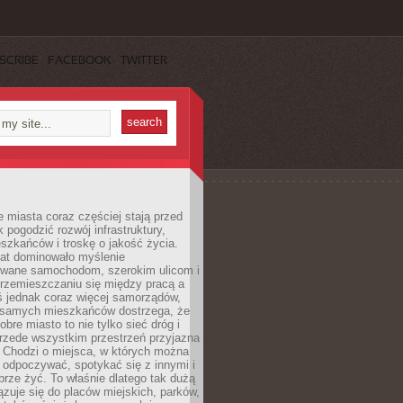
SCRIBE
FACEBOOK
TWITTER
miasta coraz częściej stają przed
k pogodzić rozwój infrastruktury,
szkańców i troskę o jakość życia.
lat dominowało myślenie
wane samochodom, szerokim ulicom i
rzemieszczaniu się między pracą a
 jednak coraz więcej samorządów,
i samych mieszkańców dostrzega, że
obre miasto to nie tylko sieć dróg i
 przede wszystkim przestrzeń przyjazna
. Chodzi o miejsca, w których można
 odpoczywać, spotykać się z innymi i
brze żyć. To właśnie dlatego tak dużą
zuje się do placów miejskich, parków,