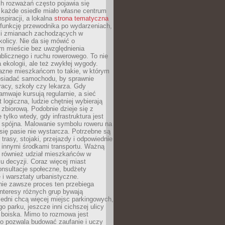
ch rozważań często pojawia się
 każde osiedle miało własne centrum
inspiracji, a lokalna
strona tematyczna
 funkcję przewodnika po wydarzeniach,
h i zmianach zachodzących w
okolicy. Nie da się mówić o
 mieście bez uwzględnienia
ublicznego i ruchu rowerowego. To nie
a ekologii, ale też zwykłej wygody.
jazne mieszkańcom to takie, w którym
posiadać samochodu, by sprawnie
racy, szkoły czy lekarza. Gdy
ramwaje kursują regularnie, a sieć
 logiczna, ludzie chętniej wybierają
zbiorową. Podobnie dzieje się z
 tylko wtedy, gdy infrastruktura jest
i spójna. Malowanie symbolu roweru na
ię pasie nie wystarcza. Potrzebne są
trasy, stojaki, przejazdy i odpowiednie
 innymi środkami transportu. Ważną
a również udział mieszkańców w
 decyzji. Coraz więcej miast
onsultacje społeczne, budżety
 i warsztaty urbanistyczne.
nie zawsze proces ten przebiega
 interesy różnych grup bywają
edni chcą więcej miejsc parkingowych,
go parku, jeszcze inni cichszej ulicy
 boiska. Mimo to rozmowa jest
bo pozwala budować zaufanie i uczy