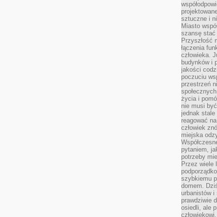
współodpowie
projektowan
sztuczne i n
Miasto wspó
szansę stać
Przyszłość m
łączenia fun
człowieka. 
budynków i p
jakości codzi
poczuciu ws
przestrzeń 
społecznych
życia i pomó
nie musi być
jednak stale
reagować na 
człowiek znó
miejska odz
Współczesne 
pytaniem, ja
potrzeby mie
Przez wiele 
podporządko
szybkiemu p
domem. Dziś
urbanistów 
prawdziwie d
osiedli, ale
człowiekowi