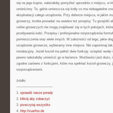
się na jego kupno, należałoby pomyśleć uprzednio o miejscu, w k
umieścimy. To, gdzie umieszcza się kotły co ma niebagatelne zna
eksploatacji całego urządzenia. Przy doborze miejsca, w jakim m
grzewczy, trzeba posiadać na uwadze też przepisy. Tu grzejniki 
celów grzewczych nie mogą znajdować się w tych pokojach, które
przebywania ludzi. Przepisy i profesjonalne rozporządzenia formuł
pomieszczenia oraz wiele innych. W zależności od tego, jakie dog
urządzenie grzewcze, wybieramy inne miejsce. Nie zapominaj tak
instalacyjny. Jeżeli kocioł ma pełnić dwie funkcję: ocieplać wodę
pewno należałoby umieścić go w łazience. Możliwości jest dużo, i
zgodne zarówno z funkcjami, które ma spełniać kocioł grzewczy, j
rozporządzeniami.
źródło:
———————————
1.
sprawdź nasze porady
2.
kliknij aby zobaczyć
3.
przeczytaj wszystko
4.
http://xuarfoo.de