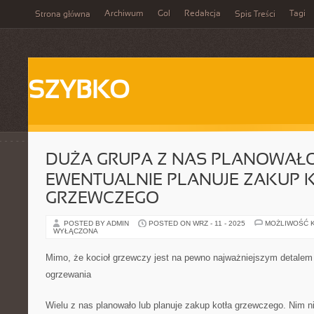
Archiwum
Gol
Redakcja
Tagi
Strona główna
Spis Treści
SZYBKO
DUŻA GRUPA Z NAS PLANOWAŁ
EWENTUALNIE PLANUJE ZAKUP 
GRZEWCZEGO
POSTED BY ADMIN
POSTED ON WRZ - 11 - 2025
MOŻLIWOŚĆ 
WYŁĄCZONA
Mimo, że kocioł grzewczy jest na pewno najważniejszym detalem 
ogrzewania
Wielu z nas planowało lub planuje zakup kotła grzewczego. Nim 