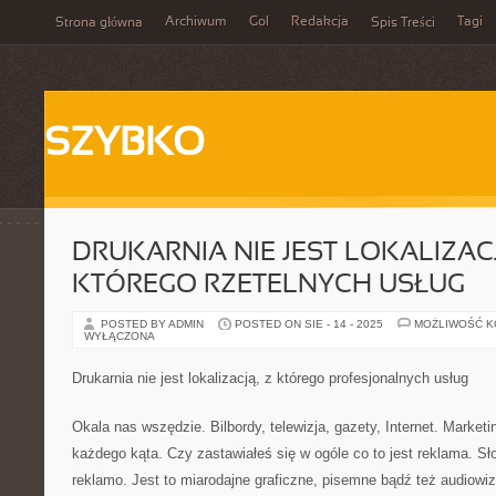
Archiwum
Gol
Redakcja
Tagi
Strona główna
Spis Treści
SZYBKO
DRUKARNIA NIE JEST LOKALIZACJ
KTÓREGO RZETELNYCH USŁUG
POSTED BY ADMIN
POSTED ON SIE - 14 - 2025
MOŻLIWOŚĆ 
WYŁĄCZONA
Drukarnia nie jest lokalizacją, z którego profesjonalnych usług
Okala nas wszędzie. Bilbordy, telewizja, gazety, Internet. Market
każdego kąta. Czy zastawiałeś się w ogóle co to jest reklama. Sł
reklamo. Jest to miarodajne graficzne, pisemne bądź też audiowiz