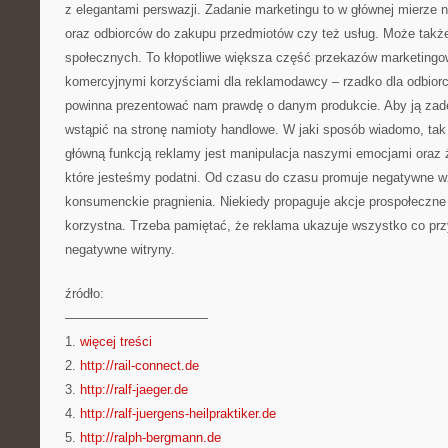
z elegantami perswazji. Zadanie marketingu to w głównej mierze
oraz odbiorców do zakupu przedmiotów czy też usług. Może także
społecznych. To kłopotliwe większa część przekazów marketingow
komercyjnymi korzyściami dla reklamodawcy – rzadko dla odbiorc
powinna prezentować nam prawdę o danym produkcie. Aby ją zad
wstąpić na stronę namioty handlowe. W jaki sposób wiadomo, tak
główną funkcją reklamy jest manipulacja naszymi emocjami oraz 
które jesteśmy podatni. Od czasu do czasu promuje negatywne 
konsumenckie pragnienia. Niekiedy propaguje akcje prospołeczne
korzystna. Trzeba pamiętać, że reklama ukazuje wszystko co przy
negatywne witryny.
źródło:
———————————
1.
więcej treści
2.
http://rail-connect.de
3.
http://ralf-jaeger.de
4.
http://ralf-juergens-heilpraktiker.de
5.
http://ralph-bergmann.de