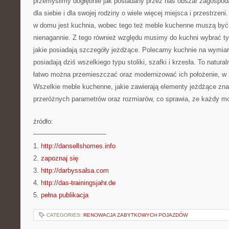
przemyślimy dogłębnie jak posiadany przez nas obszar zagosp
dla siebie i dla swojej rodziny o wiele więcej miejsca i przestr
w domu jest kuchnia, wobec tego też meble kuchenne muszą być
nienagannie. Z tego również względu musimy do kuchni wybrać 
jakie posiadają szczegóły jeżdżące. Polecamy kuchnie na wymiar
posiadają dziś wszelkiego typu stoliki, szafki i krzesła. To natura
łatwo można przemieszczać oraz modernizować ich położenie, w 
Wszelkie meble kuchenne, jakie zawierają elementy jeżdżące zn
przeróżnych parametrów oraz rozmiarów, co sprawia, ze każdy mo
źródło:
———————————
1.
http://dansellshomes.info
2.
zapoznaj się
3.
http://darbyssalsa.com
4.
http://das-trainingsjahr.de
5.
pełna publikacja
CATEGORIES:
RENOWACJA ZABYTKOWYCH POJAZDÓW