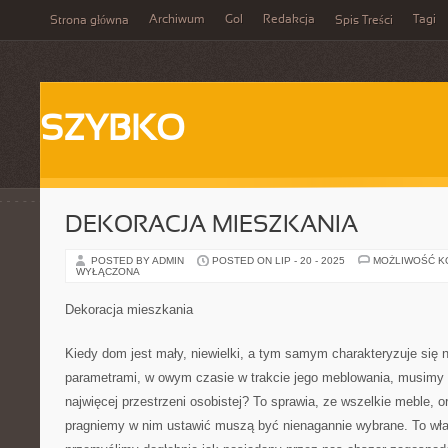
Archiwum
Gol
Redakcja
Tagi
Strona główna
Spis Treści
SZYBKO
DEKORACJA MIESZKANIA
POSTED BY ADMIN
POSTED ON LIP - 20 - 2025
MOŻLIWOŚĆ 
WYŁĄCZONA
Dekoracja mieszkania
Kiedy dom jest mały, niewielki, a tym samym charakteryzuje się
parametrami, w owym czasie w trakcie jego meblowania, musimy 
najwięcej przestrzeni osobistej? To sprawia, ze wszelkie meble, o
pragniemy w nim ustawić muszą być nienagannie wybrane. To wła