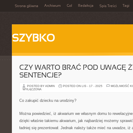
Archiwum
Gol
Redakcja
Tagi
Strona główna
Spis Treści
SZYBKO
CZY WARTO BRAĆ POD UWAGĘ 
SENTENCJE?
POSTED BY ADMIN
POSTED ON LIS - 17 - 2025
MOŻLIWOŚĆ 
WYŁĄCZONA
Co zakupić dziecku na urodziny?
Można powiedzieć, iż akwarium we własnym domu to rewelacyjne
dzięki właśnie takiemu akwarium, jak najbardziej możemy sprawi
ładniej się prezentował. Jednak należy także mieć na uwadze, iż