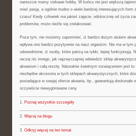
nareszcie mamy ciekawe hobby. W końcu nie jest większą tajemni
mieć pasję, a ogólnie trudno o wiele bardziej interesujących for
czasu! Kiedy człowiek ma jakieś zajęcie, odskocznię od życia 
problemów, może nieźle się zrelaksować.
Poza tym, nie możemy zapomnieć, iż bardzo dużym atutem akwari
wpływa ono bardzo pozytywnie na nasz organizm. Nie ma w tym 
udowodnione, iż osoby, które patrzą na rybki, lepiej funkcjonują. 
raczej nic innego, jak najzwyczajniej odwiedzić sklep akwarystycz
akwarium i całą resztę. Naturalnie świetnym rozwiązaniem jest to
niezbędne akcesoria w tych sklepach akwarystycznych, które dzia
posiadające w swojej ofercie akwaria, itp., gwarantują doskonałe 
oczywiście niewygórowane ceny.
1.
Poznaj wszystkie szczegóły
2.
Więcej na blogu
3.
Odkryj więcej na ten temat