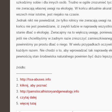
szkodzimy sobie i dla innych osób. Trudno w ogóle zrozumieć tych 
nie zwracają własnej uwagi na ekologię. W końcu aktualnie akurat 
wszech miar istotne, jest niejako na czasie.
Jednak nikt nie powiedział, że tylko rolnicy nie zwracają uwagi na
końcu nie jest powiedziane, iż zwykli ludzie w naprawdę wszystk
stanie dbać o ekologię. Zwracajmy na to większą uwagę, poniewa
jeśli nie chcielibyśmy w żadnym razie zniszczyć zamieszkiwaneg
powinniśmy po prostu dbać o niego. W wielu przypadkach oczywiśc
każdym razem. Nie chodzi o to, aby wprowadzać tak naprawdę ekol
pewnością stan środowiska naturalnego powinien być dużo lepszy
źródło:
———————————
1.
http://tsa-abuses.info
2.
kliknij, aby poznać
3.
http://pamslocalhistoryandgenealogy.info
4.
czytaj dalej
5.
więcej tutaj