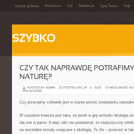
Archiwum
Gol
Redakcja
Tagi
Strona główna
Spis Treści
SZYBKO
CZY TAK NAPRAWDĘ POTRAFIMY
NATURĘ?
POSTED BY ADMIN
POSTED ON LIP - 3 - 2025
MOŻLIWOŚĆ K
WYŁĄCZONA
Czy przeciętny człowiek jest w stanie pomóc środowisku natural
W zasadzie kwestia jest taka, że jeżeli w grę wchodzi ekologia ora
idą one w parze. A więc nikt nie powiedział, że statystyczny rol
na wszelakie tematy związane z ekologią. To źle – przecież w ta