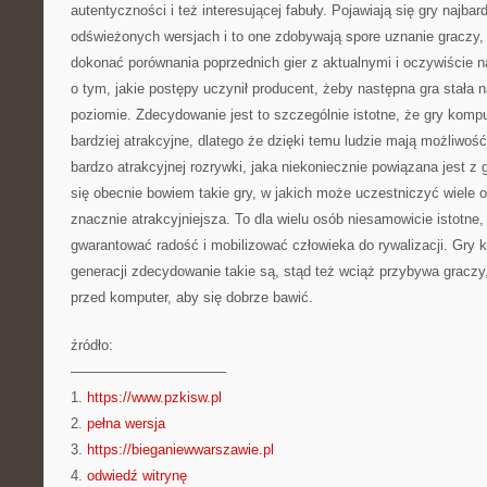
autentyczności i też interesującej fabuły. Pojawiają się gry najba
odświeżonych wersjach i to one zdobywają spore uznanie graczy,
dokonać porównania poprzednich gier z aktualnymi i oczywiście 
o tym, jakie postępy uczynił producent, żeby następna gra stała
poziomie. Zdecydowanie jest to szczególnie istotne, że gry kom
bardziej atrakcyjne, dlatego że dzięki temu ludzie mają możliwo
bardzo atrakcyjnej rozrywki, jaka niekoniecznie powiązana jest z 
się obecnie bowiem takie gry, w jakich może uczestniczyć wiele 
znacznie atrakcyjniejsza. To dla wielu osób niesamowicie istotne
gwarantować radość i mobilizować człowieka do rywalizacji. Gry
generacji zdecydowanie takie są, stąd też wciąż przybywa graczy,
przed komputer, aby się dobrze bawić.
źródło:
———————————
1.
https://www.pzkisw.pl
2.
pełna wersja
3.
https://bieganiewwarszawie.pl
4.
odwiedź witrynę