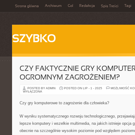
Archiwum
Gol
Redakcja
Tagi
Strona główna
Spis Treści
SZYBKO
CZY FAKTYCZNIE GRY KOMPUTE
OGROMNYM ZAGROŻENIEM?
POSTED BY ADMIN
POSTED ON LIP - 1 - 2025
MOŻLIWOŚĆ K
WYŁĄCZONA
Czy gry komputerowe to zagrożenie dla człowieka?
W wyniku systematycznego rozwoju technologicznego, przejawiaj
lepsze komputery i wszelkie multimedia, na jakich istnieje opcja 
obecnie na szczególnie wysokim poziomie pod względem poziomu 