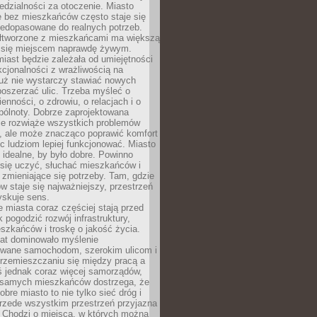
dzialności za otoczenie. Miasto
e bez mieszkańców często staje się
iedopasowane do realnych potrzeb.
łtworzone z mieszkańcami ma większą
 się miejscem naprawdę żywym.
iast będzie zależała od umiejętności
kcjonalności z wrażliwością na
Już nie wystarczy stawiać nowych
oszerzać ulic. Trzeba myśleć o
enności, o zdrowiu, o relacjach i o
pólnoty. Dobrze zaprojektowana
nie rozwiąże wszystkich problemów
, ale może znacząco poprawić komfort
c ludziom lepiej funkcjonować. Miasto
 idealne, by było dobre. Powinno
 się uczyć, słuchać mieszkańców i
zmieniające się potrzeby. Tam, gdzie
w staje się najważniejszy, przestrzeń
yskuje sens.
miasta coraz częściej stają przed
k pogodzić rozwój infrastruktury,
szkańców i troskę o jakość życia.
lat dominowało myślenie
wane samochodom, szerokim ulicom i
rzemieszczaniu się między pracą a
 jednak coraz więcej samorządów,
i samych mieszkańców dostrzega, że
obre miasto to nie tylko sieć dróg i
 przede wszystkim przestrzeń przyjazna
. Chodzi o miejsca, w których można