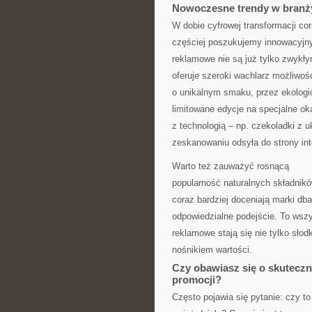
Nowoczesne trendy w branż
W dobie cyfrowej transformacji co
częściej poszukujemy innowacyjn
reklamowe nie są już tylko zwyk
oferuje szeroki wachlarz możliwoś
o unikalnym smaku, przez ekologi
limitowane edycje na specjalne oka
z technologią – np. czekoladki z 
zeskanowaniu odsyła do strony int
Warto też zauważyć rosnącą
popularność naturalnych składników
coraz bardziej doceniają marki dba
odpowiedzialne podejście. To wszy
reklamowe stają się nie tylko słod
nośnikiem wartości.
Czy obawiasz się o skuteczn
promocji?
Często pojawia się pytanie: czy to