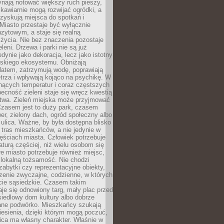
ynają notować większy ruch pieszy,
i kawiarnie mogą rozwijać ogródki, a
zyskują miejsca do spotkań i
Miasto przestaje być wyłącznie
zytowym, a staje się realną
 życia. Nie bez znaczenia pozostaje
eleni. Drzewa i parki nie są już
edynie jako dekoracja, lecz jako istotny
jskiego ekosystemu. Obniżają
latem, zatrzymują wodę, poprawiają
trza i wpływają kojąco na psychikę. W
nących temperatur i coraz częstszych
becność zieleni staje się wręcz kwestią
twa. Zieleń miejska może przyjmować
Czasem jest to duży park, czasem
wer, zielony dach, ogród społeczny albo
ulica. Ważne, by była dostępna blisko
tras mieszkańców, a nie jedynie w
ęściach miasta. Człowiek potrzebuje
aturą częściej, niż wielu osobom się
e miasto potrzebuje również miejsc,
 lokalną tożsamość. Nie chodzi
zabytki czy reprezentacyjne obiekty,
rzenie zwyczajne, codzienne, w których
cie sąsiedzkie. Czasem takim
je się odnowiony targ, mały plac przed
osiedlowy dom kultury albo dobrze
ane podwórko. Mieszkańcy szukają
esienia, dzięki którym mogą poczuć,
nica ma własny charakter. Właśnie w