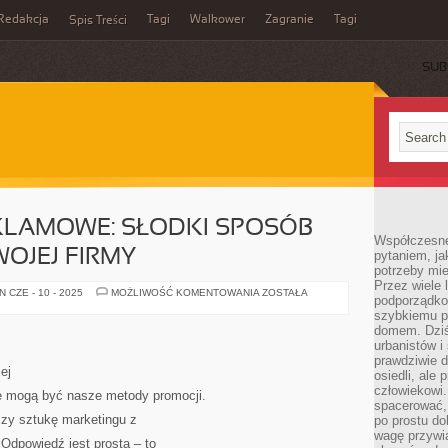
Redakcja
Tagi
Walkower
Zagranie
Tagi
Spis Treści
SUB
KLAMOWE: SŁODKI SPOSÓB
Współczesne 
OJEJ FIRMY
pytaniem, ja
potrzeby mie
Przez wiele 
CZEKOLADKI
 CZE - 10 - 2025
MOŻLIWOŚĆ KOMENTOWANIA
ZOSTAŁA
podporządko
REKLAMOWE:
SŁODKI
szybkiemu p
SPOSÓB
domem. Dziś
NA
urbanistów 
PROMOCJĘ
TWOJEJ
prawdziwie d
FIRMY
ej
osiedli, ale
człowiekowi
ne mogą być nasze metody promocji.
spacerować,
ączy sztukę marketingu z
po prostu do
wagę przywią
Odpowiedź jest prosta – to