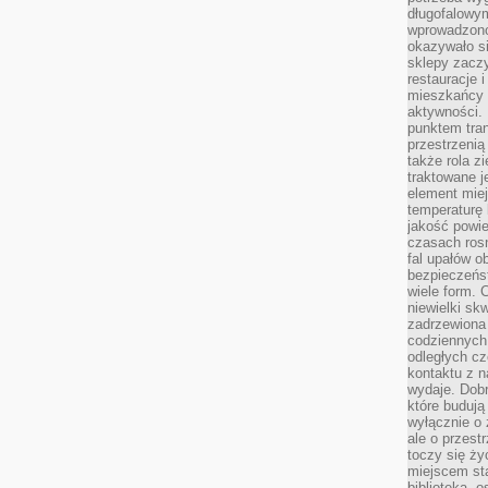
długofalowy
wprowadzono 
okazywało si
sklepy zacz
restauracje 
mieszkańcy 
aktywności. 
punktem tran
przestrzenią
także rola zi
traktowane j
element mie
temperaturę 
jakość powie
czasach ros
fal upałów o
bezpieczeńs
wiele form. 
niewielki sk
zadrzewiona 
codziennych 
odległych cz
kontaktu z n
wydaje. Dobr
które budują
wyłącznie o 
ale o przest
toczy się ży
miejscem sta
biblioteką, 