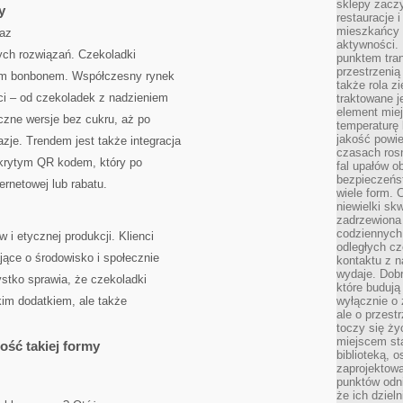
sklepy zacz
y
restauracje 
mieszkańcy 
raz
aktywności. 
ych rozwiązań. Czekoladki
punktem tran
przestrzenią
łym bonbonem. Współczesny rynek
także rola zi
ci – od czekoladek z nadzieniem
traktowane j
element mie
czne wersje bez cukru, aż po
temperaturę 
jakość powie
zje. Trendem jest także integracja
czasach ros
ukrytym QR kodem, który po
fal upałów o
bezpieczeńs
ernetowej lub rabatu.
wiele form. 
niewielki sk
zadrzewiona 
codziennych 
 i etycznej produkcji. Klienci
odległych cz
jące o środowisko i społecznie
kontaktu z n
wydaje. Dobr
stko sprawia, że czekoladki
które budują
kim dodatkiem, ale także
wyłącznie o 
ale o przest
toczy się ży
miejscem sta
ość takiej formy
biblioteką, 
zaprojektow
punktów odni
że ich dziel