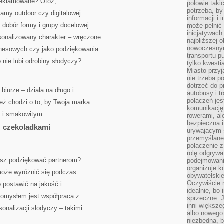
ereklamowane? Otóż,
połowie taki
potrzeba, by
lamy outdoor czy digitalowej
informacji i 
 dobór formy i grupy docelowej.
może pełnić
inicjatywac
onalizowany charakter – wręczone
najbliższej 
nowoczesnym
znesowych czy jako podziękowania
transportu p
o nie lubi odrobiny słodyczy?
tylko kwesti
Miasto przy
nie trzeba 
dotrzeć do p
biurze – działa na długo i
autobusy i t
połączeń jest
ież chodzi o to, by Twoja marka
komunikację 
m i smakowitym.
rowerami, ale
bezpieczna 
z czekoladkami
urywającym s
przemyślane 
połączenie z
rolę odgryw
esz podziękować partnerom?
podejmowaniu
organizuje k
może wyróżnić się podczas
obywatelskie
Oczywiście 
 postawić na jakość i
idealnie, bo
pomysłem jest współpraca z
sprzeczne. J
inni większe
sonalizacji słodyczy – takimi
albo nowego
niezbędna, 