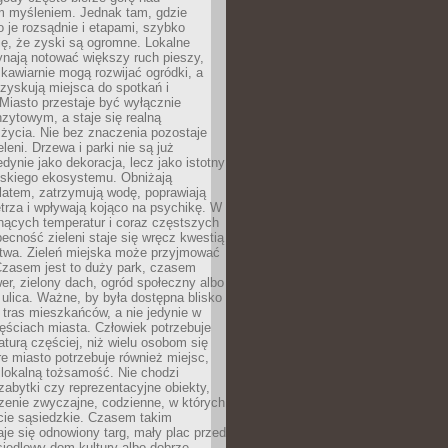
m myśleniem. Jednak tam, gdzie
je rozsądnie i etapami, szybko
ę, że zyski są ogromne. Lokalne
ynają notować większy ruch pieszy,
i kawiarnie mogą rozwijać ogródki, a
zyskują miejsca do spotkań i
Miasto przestaje być wyłącznie
zytowym, a staje się realną
 życia. Nie bez znaczenia pozostaje
eleni. Drzewa i parki nie są już
edynie jako dekoracja, lecz jako istotny
jskiego ekosystemu. Obniżają
latem, zatrzymują wodę, poprawiają
trza i wpływają kojąco na psychikę. W
nących temperatur i coraz częstszych
becność zieleni staje się wręcz kwestią
twa. Zieleń miejska może przyjmować
Czasem jest to duży park, czasem
wer, zielony dach, ogród społeczny albo
ulica. Ważne, by była dostępna blisko
tras mieszkańców, a nie jedynie w
ęściach miasta. Człowiek potrzebuje
aturą częściej, niż wielu osobom się
e miasto potrzebuje również miejsc,
 lokalną tożsamość. Nie chodzi
zabytki czy reprezentacyjne obiekty,
rzenie zwyczajne, codzienne, w których
cie sąsiedzkie. Czasem takim
je się odnowiony targ, mały plac przed
osiedlowy dom kultury albo dobrze