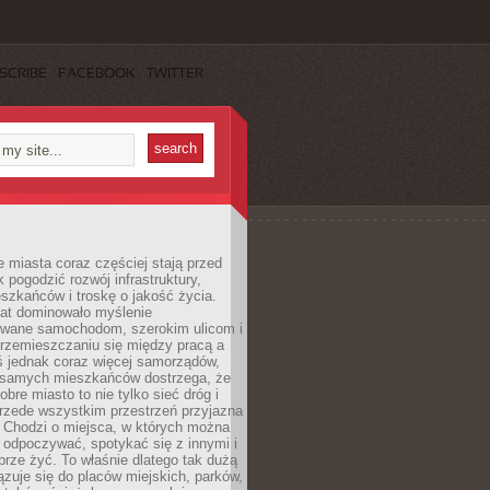
SCRIBE
FACEBOOK
TWITTER
miasta coraz częściej stają przed
k pogodzić rozwój infrastruktury,
szkańców i troskę o jakość życia.
lat dominowało myślenie
wane samochodom, szerokim ulicom i
rzemieszczaniu się między pracą a
 jednak coraz więcej samorządów,
i samych mieszkańców dostrzega, że
obre miasto to nie tylko sieć dróg i
 przede wszystkim przestrzeń przyjazna
. Chodzi o miejsca, w których można
 odpoczywać, spotykać się z innymi i
brze żyć. To właśnie dlatego tak dużą
zuje się do placów miejskich, parków,