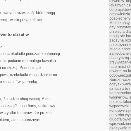
skwerów, de
lokalnych ce
do projektow
ktownych rozwiązań, które mogą
odpowiedzią
pośpiechem i
ncji, warto przyjrzeć się
Mieszkańcy c
czy przystan
przejścia dl
we to strzał w
mogą się ba
zaczyna rozu
przestrzeni 
sz
relacje społ
zaniedbane 
wane czekoladki podczas konferencji
chaotyczną 
o jak podanie mu małego kawałka
przywiązanie
natomiast ot
i na dłużej. Podobnie jak
otwarte na l
ngowa, czekoladki mogą działać na
odpowiedzial
Bardzo ważn
rzenia z Twoją marką.
odzyskiwanie
oznacza to n
samochodowe
woonerfów, s
, że ludzie chcą więcej. A co
przekształca
nalizacji? Logo firmy, unikatowy
wypoczynku.
kontrowersyj
wszystko to sprawi, że prezent
potrzeba wyg
długofalowy
inkiem, ale i skutecznym
wprowadzono 
okazywało si