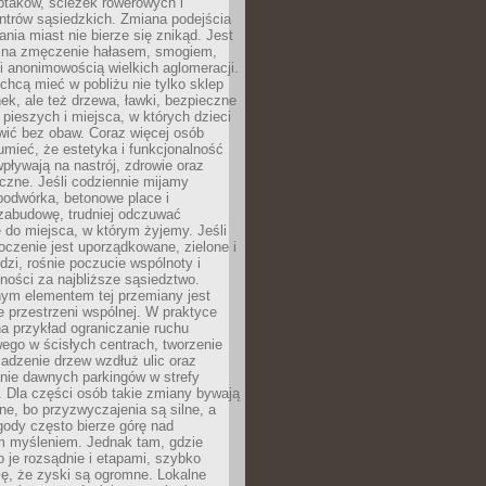
ptaków, ścieżek rowerowych i
ntrów sąsiedzkich. Zmiana podejścia
ania miast nie bierze się znikąd. Jest
 na zmęczenie hałasem, smogiem,
 anonimowością wielkich aglomeracji.
hcą mieć w pobliżu nie tylko sklep
ek, ale też drzewa, ławki, bezpieczne
a pieszych i miejsca, w których dzieci
wić bez obaw. Coraz więcej osób
mieć, że estetyka i funkcjonalność
wpływają na nastrój, zdrowie oraz
eczne. Jeśli codziennie mijamy
podwórka, betonowe place i
zabudowę, trudniej odczuwać
 do miejsca, w którym żyjemy. Jeśli
oczenie jest uporządkowane, zielone i
udzi, rośnie poczucie wspólnoty i
ności za najbliższe sąsiedztwo.
ym elementem tej przemiany jest
 przestrzeni wspólnej. W praktyce
a przykład ograniczanie ruchu
go w ścisłych centrach, tworzenie
adzenie drzew wzdłuż ulic oraz
nie dawnych parkingów w strefy
 Dla części osób takie zmiany bywają
ne, bo przyzwyczajenia są silne, a
ody często bierze górę nad
m myśleniem. Jednak tam, gdzie
je rozsądnie i etapami, szybko
ę, że zyski są ogromne. Lokalne