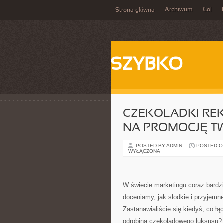
Archiwum
Gol
Strona główna
SZYBKO
CZEKOLADKI RE
NA PROMOCJĘ TW
POSTED BY ADMIN
POSTED ON
WYŁĄCZONA
W świecie marketingu coraz bardzi
doceniamy, jak słodkie i przyjem
Zastanawialiście się kiedyś, co ł
odrobiną czekoladowego luksusu? 