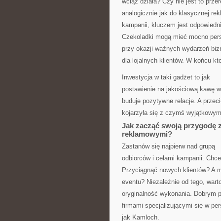
wciąż działa? Czy nie jest to prz
analogicznie jak do klasycznej rek
kampanii, kluczem jest odpowiedni
Czekoladki mogą mieć mocno pers
przy okazji ważnych wydarzeń bi
dla lojalnych klientów. W końcu kt
Inwestycja w taki gadżet to jak
postawienie na jakościową kawę w 
buduje pozytywne relacje. A przec
kojarzyła się z czymś wyjątkowy
Jak zacząć swoją przygodę 
reklamowymi?
Zastanów się najpierw nad grupą
odbiorców i celami kampanii. Chc
Przyciągnąć nowych klientów? A 
eventu? Niezależnie od tego, warto
oryginalność wykonania. Dobrym 
firmami specjalizującymi się w per
jak Kamloch.