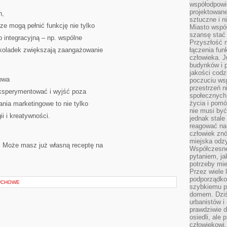
współodpowie
projektowan
h,
sztuczne i n
e mogą pełnić funkcję nie tylko
Miasto wspó
szansę stać
b integracyjną – np. wspólne
Przyszłość m
ekoladek zwiększają zaangażowanie
łączenia fun
człowieka. 
budynków i p
jakości codzi
towa
poczuciu ws
przestrzeń 
eksperymentować i wyjść poza
społecznych
życia i pomó
nia marketingowe to nie tylko
nie musi być
i i kreatywności.
jednak stale
reagować na 
człowiek znó
miejska odz
 Może masz już własną receptę na
Współczesne 
pytaniem, ja
potrzeby mie
Przez wiele 
podporządko
UCHOWE
szybkiemu p
domem. Dziś
urbanistów 
prawdziwie d
osiedli, ale
człowiekowi