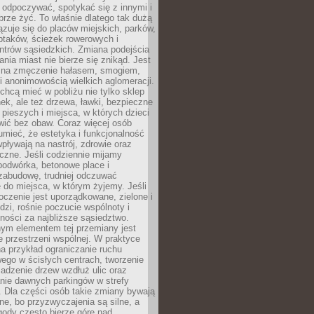
 odpoczywać, spotykać się z innymi i
brze żyć. To właśnie dlatego tak dużą
zuje się do placów miejskich, parków,
ptaków, ścieżek rowerowych i
ntrów sąsiedzkich. Zmiana podejścia
ania miast nie bierze się znikąd. Jest
 na zmęczenie hałasem, smogiem,
 anonimowością wielkich aglomeracji.
hcą mieć w pobliżu nie tylko sklep
ek, ale też drzewa, ławki, bezpieczne
a pieszych i miejsca, w których dzieci
wić bez obaw. Coraz więcej osób
mieć, że estetyka i funkcjonalność
wpływają na nastrój, zdrowie oraz
eczne. Jeśli codziennie mijamy
podwórka, betonowe place i
zabudowę, trudniej odczuwać
 do miejsca, w którym żyjemy. Jeśli
oczenie jest uporządkowane, zielone i
udzi, rośnie poczucie wspólnoty i
ności za najbliższe sąsiedztwo.
ym elementem tej przemiany jest
 przestrzeni wspólnej. W praktyce
a przykład ograniczanie ruchu
go w ścisłych centrach, tworzenie
adzenie drzew wzdłuż ulic oraz
nie dawnych parkingów w strefy
 Dla części osób takie zmiany bywają
ne, bo przyzwyczajenia są silne, a
ody często bierze górę nad