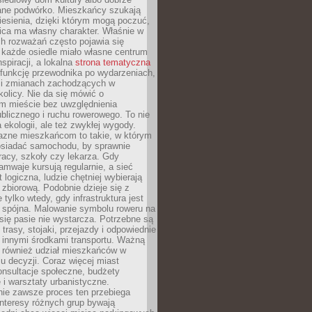
ane podwórko. Mieszkańcy szukają
esienia, dzięki którym mogą poczuć,
nica ma własny charakter. Właśnie w
ch rozważań często pojawia się
 każde osiedle miało własne centrum
inspiracji, a lokalna
strona tematyczna
 funkcję przewodnika po wydarzeniach,
h i zmianach zachodzących w
okolicy. Nie da się mówić o
 mieście bez uwzględnienia
ublicznego i ruchu rowerowego. To nie
a ekologii, ale też zwykłej wygody.
jazne mieszkańcom to takie, w którym
posiadać samochodu, by sprawnie
racy, szkoły czy lekarza. Gdy
ramwaje kursują regularnie, a sieć
 logiczna, ludzie chętniej wybierają
zbiorową. Podobnie dzieje się z
 tylko wtedy, gdy infrastruktura jest
i spójna. Malowanie symbolu roweru na
ię pasie nie wystarcza. Potrzebne są
trasy, stojaki, przejazdy i odpowiednie
 innymi środkami transportu. Ważną
a również udział mieszkańców w
 decyzji. Coraz więcej miast
onsultacje społeczne, budżety
 i warsztaty urbanistyczne.
nie zawsze proces ten przebiega
 interesy różnych grup bywają