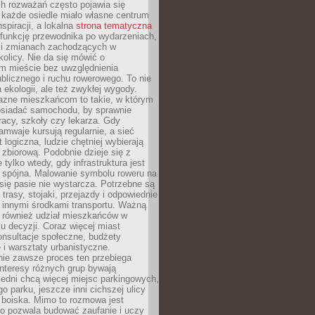
ch rozważań często pojawia się
 każde osiedle miało własne centrum
inspiracji, a lokalna
strona tematyczna
 funkcję przewodnika po wydarzeniach,
h i zmianach zachodzących w
okolicy. Nie da się mówić o
 mieście bez uwzględnienia
ublicznego i ruchu rowerowego. To nie
a ekologii, ale też zwykłej wygody.
jazne mieszkańcom to takie, w którym
posiadać samochodu, by sprawnie
racy, szkoły czy lekarza. Gdy
ramwaje kursują regularnie, a sieć
 logiczna, ludzie chętniej wybierają
zbiorową. Podobnie dzieje się z
 tylko wtedy, gdy infrastruktura jest
i spójna. Malowanie symbolu roweru na
ię pasie nie wystarcza. Potrzebne są
trasy, stojaki, przejazdy i odpowiednie
 innymi środkami transportu. Ważną
a również udział mieszkańców w
 decyzji. Coraz więcej miast
onsultacje społeczne, budżety
 i warsztaty urbanistyczne.
nie zawsze proces ten przebiega
 interesy różnych grup bywają
edni chcą więcej miejsc parkingowych,
go parku, jeszcze inni cichszej ulicy
 boiska. Mimo to rozmowa jest
bo pozwala budować zaufanie i uczy