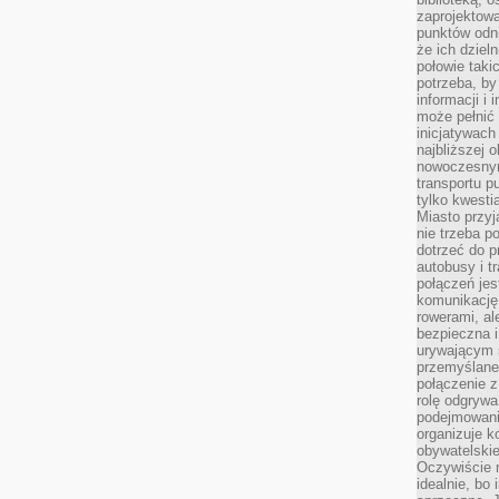
zaprojektow
punktów odni
że ich dziel
połowie taki
potrzeba, by
informacji i 
może pełnić
inicjatywac
najbliższej 
nowoczesnym
transportu p
tylko kwesti
Miasto przy
nie trzeba 
dotrzeć do p
autobusy i t
połączeń jest
komunikację 
rowerami, ale
bezpieczna 
urywającym s
przemyślane 
połączenie z
rolę odgryw
podejmowaniu
organizuje k
obywatelskie
Oczywiście 
idealnie, bo