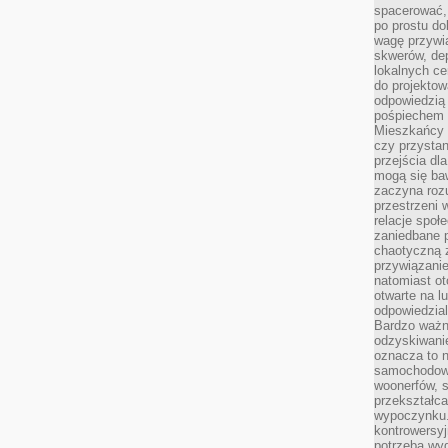
spacerować,
po prostu do
wagę przywią
skwerów, de
lokalnych ce
do projektow
odpowiedzią
pośpiechem i
Mieszkańcy c
czy przystan
przejścia dl
mogą się ba
zaczyna rozu
przestrzeni 
relacje społ
zaniedbane 
chaotyczną 
przywiązanie
natomiast ot
otwarte na l
odpowiedzial
Bardzo ważn
odzyskiwanie
oznacza to n
samochodowe
woonerfów, s
przekształca
wypoczynku.
kontrowersyj
potrzeba wyg