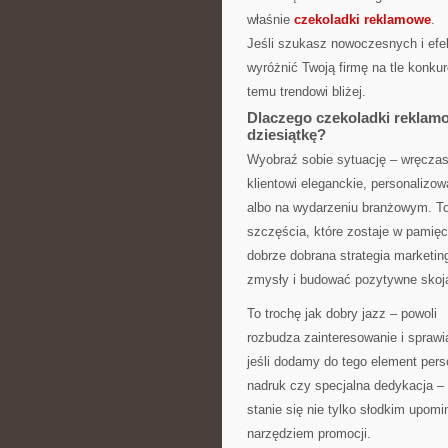
właśnie
czekoladki reklamowe
.
Jeśli szukasz nowoczesnych i efe
wyróżnić Twoją firmę na tle konkure
temu trendowi bliżej.
Dlaczego czekoladki reklamo
dziesiątkę?
Wyobraź sobie sytuację – wręcza
klientowi eleganckie, personalizo
albo na wydarzeniu branżowym. T
szczęścia, które zostaje w pamięc
dobrze dobrana strategia marketi
zmysły i budować pozytywne skoja
To trochę jak dobry jazz – powoli
rozbudza zainteresowanie i sprawia
jeśli dodamy do tego element perso
nadruk czy specjalna dedykacja – 
stanie się nie tylko słodkim upom
narzędziem promocji.