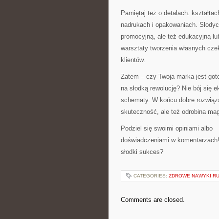
Pamiętaj też o detalach: kształtac
nadrukach i opakowaniach. Słodycz
promocyjną, ale też edukacyjną lu
warsztaty tworzenia własnych cz
klientów.
Zatem – czy Twoja marka jest go
na słodką rewolucję? Nie bój się 
schematy. W końcu dobre rozwiąza
skuteczność, ale też odrobina magi
Podziel się swoimi opiniami albo
doświadczeniami w komentarzach!
słodki sukces?
CATEGORIES:
ZDROWE NAWYKI R
Comments are closed.