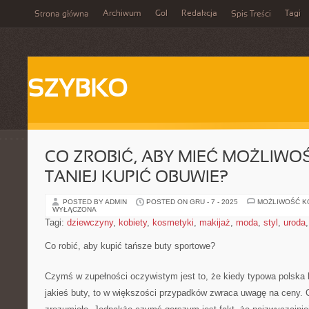
Archiwum
Gol
Redakcja
Tagi
Strona główna
Spis Treści
SZYBKO
CO ZROBIĆ, ABY MIEĆ MOŻLIWO
TANIEJ KUPIĆ OBUWIE?
POSTED BY ADMIN
POSTED ON GRU - 7 - 2025
MOŻLIWOŚĆ 
WYŁĄCZONA
Tagi:
dziewczyny
,
kobiety
,
kosmetyki
,
makijaż
,
moda
,
styl
,
uroda
Co robić, aby kupić tańsze buty sportowe?
Czymś w zupełności oczywistym jest to, że kiedy typowa polska 
jakieś buty, to w większości przypadków zwraca uwagę na ceny. C