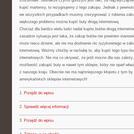
zrozumiałe. Jednakże czymś gorszym jest fakt, że najzwyczajnie
kupić martensy, to rezygnujemy z tego zakupu. Jednak z pewności
we wszystkich przypadkach musimy zrezygnować z robienia zak
większego problemu można kupić buty drogą internetową.
Chociaż dla bardzo wielu ludzi nadal kupno butów drogą interneto
zasadzie sytuacja jest taka, że zakup butów nie powinien stanowi
może nieco dziwne, ale nie ma dosłownie nic ryzykownego w zak
internetową. Weźmy choćby w rachubę to, aby kupić tego typu b
internetowych. Nie ma co ukrywać, że jeśli mocno dla nas zależy
możliwość zakupić buty w nawet tym sklepie, który nie oparł własn
z naszego kraju. Obecnie nie ma najmniejszego kłopotu z tym by
amerykańskich sklepów internetowych!
1.
Przejdź do wpisu
2.
Sprawdź więcej informacji
3.
Przejdź do wpisu