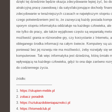
dzięki tej dziedzinie będzie okazja zdecydowanie lepiej żyć, bo 
atrakcyjną pracę zawodową i da satysfakcjonujące dochody fina
zdecydowanie w teraźniejszych czasach w największym stopniu o
czego potwierdzeniem jest to, że zazwyczaj każdy posiada komput
sporym stopniu informatyka oddziałuje na każdego człowieka, ale
nie tylko do pracy, ale także wyjątkowo często są wspaniałą meto
możliwość grania w różnorodne gry, czy korzystanie z Internetu, a
obleganego środka informacji na całym świecie. Komputery są uza
ponieważ bez jej rozwoju nie ma możliwości, żeby rozwijały się w
komputerowe. Tak więc informatyka jest dziedziną, którą śmiało 
wpływającą na każdego człowieka, gdyż to ona daje zarówno rozry
do codziennego życia.
źródło:
———————————
1.
https://skupien-meble.pl
2.
zobacz poradnik
3.
https://sztukazdobieniapaznokci.pl
4.
https://triomedclub.pl