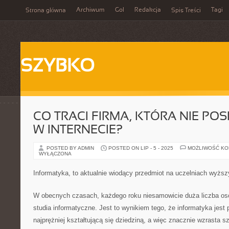
Archiwum
Gol
Redakcja
Tagi
Strona główna
Spis Treści
SZYBKO
CO TRACI FIRMA, KTÓRA NIE PO
W INTERNECIE?
POSTED BY ADMIN
POSTED ON LIP - 5 - 2025
MOŻLIWOŚĆ K
WYŁĄCZONA
Informatyka, to aktualnie wiodący przedmiot na uczelniach wyżs
W obecnych czasach, każdego roku niesamowicie duża liczba osó
studia informatyczne. Jest to wynikiem tego, że informatyka jes
najprężniej kształtującą się dziedziną, a więc znacznie wzrasta s