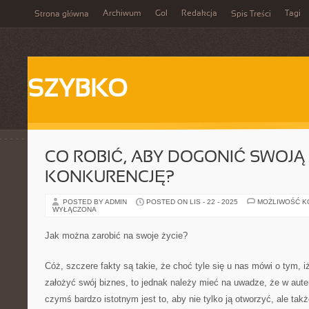
Archiwum
Gol
Redakcja
Tagi
Strona główna
Spis Treści
SZYBKO
CO ROBIĆ, ABY DOGONIĆ SWOJĄ
KONKURENCJĘ?
POSTED BY ADMIN
POSTED ON LIS - 22 - 2025
MOŻLIWOŚĆ 
WYŁĄCZONA
Jak można zarobić na swoje życie?
Cóż, szczere fakty są takie, że choć tyle się u nas mówi o tym, iż
założyć swój biznes, to jednak należy mieć na uwadze, że w au
czymś bardzo istotnym jest to, aby nie tylko ją otworzyć, ale takż