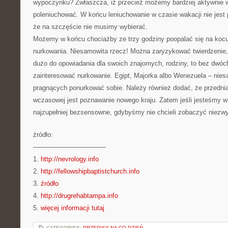
wypoczynku? Zwłaszcza, iż przecież możemy bardziej aktywnie 
poleniuchować. W końcu leniuchowanie w czasie wakacji nie jest
że na szczęście nie musimy wybierać.
Możemy w końcu chociażby ze trzy godziny poopalać się na kocu
nurkowania. Niesamowita rzecz! Można zaryzykować twierdzenie, 
dużo do opowiadania dla swoich znajomych, rodziny, to bez dwóc
zainteresować nurkowanie. Egipt, Majorka albo Wenezuela – nies
pragnących ponurkować sobie. Należy również dodać, że przedni
wczasowej jest poznawanie nowego kraju. Zatem jeśli jesteśmy w
najzupełniej bezsensowne, gdybyśmy nie chcieli zobaczyć niezwyk
źródło:
———————————
1.
http://nevrology.info
2.
http://fellowshipbaptistchurch.info
3.
źródło
4.
http://drugrehabtampa.info
5.
więcej informacji tutaj
CATEGORIES:
PRZEPISY NA CO DZIEŃ