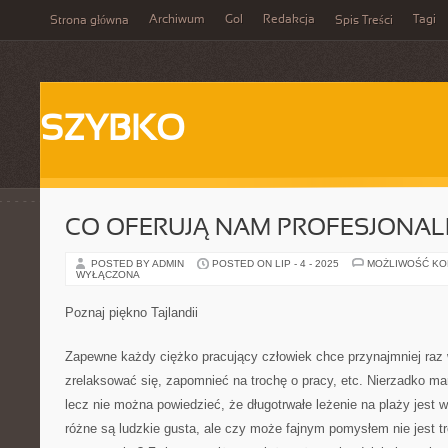
Archiwum
Gol
Redakcja
Tagi
Strona główna
Spis Treści
SZYBKO
CO OFERUJĄ NAM PROFESJONAL
POSTED BY ADMIN
POSTED ON LIP - 4 - 2025
MOŻLIWOŚĆ K
WYŁĄCZONA
Poznaj piękno Tajlandii
Zapewne każdy ciężko pracujący człowiek chce przynajmniej raz 
zrelaksować się, zapomnieć na trochę o pracy, etc. Nierzadko m
lecz nie można powiedzieć, że długotrwałe leżenie na plaży jest 
różne są ludzkie gusta, ale czy może fajnym pomysłem nie jest t