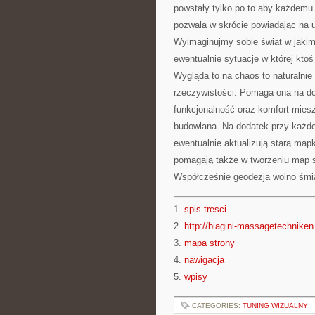
powstały tylko po to aby każdemu l
pozwala w skrócie powiadając na 
Wyimaginujmy sobie świat w jakim 
ewentualnie sytuacje w której kto
Wygląda to na chaos to naturalnie 
rzeczywistości. Pomaga ona na do
funkcjonalność oraz komfort mies
budowlana. Na dodatek przy każdej
ewentualnie aktualizują starą ma
pomagają także w tworzeniu map 
Współcześnie geodezja wolno śmia
1.
spis tresci
2.
http://biagini-massagetechniken.
3.
mapa strony
4.
nawigacja
5.
wpisy
CATEGORIES:
TUNING WIZUALNY