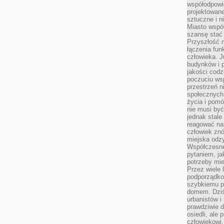
współodpowie
projektowan
sztuczne i n
Miasto wspó
szansę stać
Przyszłość m
łączenia fun
człowieka. 
budynków i p
jakości codzi
poczuciu ws
przestrzeń 
społecznych
życia i pomó
nie musi być
jednak stale
reagować na 
człowiek znó
miejska odz
Współczesne 
pytaniem, ja
potrzeby mie
Przez wiele 
podporządko
szybkiemu p
domem. Dziś
urbanistów 
prawdziwie d
osiedli, ale
człowiekowi