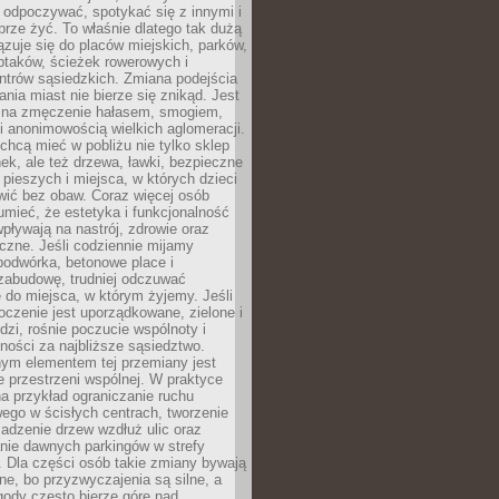
 odpoczywać, spotykać się z innymi i
brze żyć. To właśnie dlatego tak dużą
zuje się do placów miejskich, parków,
ptaków, ścieżek rowerowych i
ntrów sąsiedzkich. Zmiana podejścia
ania miast nie bierze się znikąd. Jest
 na zmęczenie hałasem, smogiem,
 anonimowością wielkich aglomeracji.
hcą mieć w pobliżu nie tylko sklep
ek, ale też drzewa, ławki, bezpieczne
a pieszych i miejsca, w których dzieci
wić bez obaw. Coraz więcej osób
mieć, że estetyka i funkcjonalność
wpływają na nastrój, zdrowie oraz
eczne. Jeśli codziennie mijamy
podwórka, betonowe place i
zabudowę, trudniej odczuwać
 do miejsca, w którym żyjemy. Jeśli
oczenie jest uporządkowane, zielone i
udzi, rośnie poczucie wspólnoty i
ności za najbliższe sąsiedztwo.
ym elementem tej przemiany jest
 przestrzeni wspólnej. W praktyce
a przykład ograniczanie ruchu
go w ścisłych centrach, tworzenie
adzenie drzew wzdłuż ulic oraz
nie dawnych parkingów w strefy
 Dla części osób takie zmiany bywają
ne, bo przyzwyczajenia są silne, a
ody często bierze górę nad