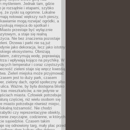
m myśleniem. Jednak tam, gdzie
je rozsądnie i etapami, szybko
ę, że zyski są ogromne. Lokalne
ynają notować większy ruch pieszy,
i kawiarnie mogą rozwijać ogródki, a
zyskują miejsca do spotkań i
Miasto przestaje być wyłącznie
zytowym, a staje się realną
 życia. Nie bez znaczenia pozostaje
eleni. Drzewa i parki nie są już
edynie jako dekoracja, lecz jako istotny
jskiego ekosystemu. Obniżają
latem, zatrzymują wodę, poprawiają
trza i wpływają kojąco na psychikę. W
nących temperatur i coraz częstszych
becność zieleni staje się wręcz kwestią
twa. Zieleń miejska może przyjmować
Czasem jest to duży park, czasem
wer, zielony dach, ogród społeczny albo
ulica. Ważne, by była dostępna blisko
tras mieszkańców, a nie jedynie w
ęściach miasta. Człowiek potrzebuje
aturą częściej, niż wielu osobom się
e miasto potrzebuje również miejsc,
 lokalną tożsamość. Nie chodzi
zabytki czy reprezentacyjne obiekty,
rzenie zwyczajne, codzienne, w których
cie sąsiedzkie. Czasem takim
je się odnowiony targ, mały plac przed
osiedlowy dom kultury albo dobrze