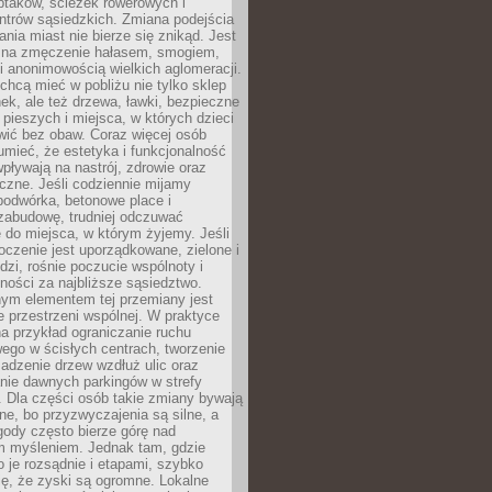
ptaków, ścieżek rowerowych i
ntrów sąsiedzkich. Zmiana podejścia
ania miast nie bierze się znikąd. Jest
 na zmęczenie hałasem, smogiem,
 anonimowością wielkich aglomeracji.
hcą mieć w pobliżu nie tylko sklep
ek, ale też drzewa, ławki, bezpieczne
a pieszych i miejsca, w których dzieci
wić bez obaw. Coraz więcej osób
mieć, że estetyka i funkcjonalność
wpływają na nastrój, zdrowie oraz
eczne. Jeśli codziennie mijamy
podwórka, betonowe place i
zabudowę, trudniej odczuwać
 do miejsca, w którym żyjemy. Jeśli
oczenie jest uporządkowane, zielone i
udzi, rośnie poczucie wspólnoty i
ności za najbliższe sąsiedztwo.
ym elementem tej przemiany jest
 przestrzeni wspólnej. W praktyce
a przykład ograniczanie ruchu
go w ścisłych centrach, tworzenie
adzenie drzew wzdłuż ulic oraz
nie dawnych parkingów w strefy
 Dla części osób takie zmiany bywają
ne, bo przyzwyczajenia są silne, a
ody często bierze górę nad
m myśleniem. Jednak tam, gdzie
je rozsądnie i etapami, szybko
ę, że zyski są ogromne. Lokalne