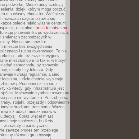
ane podwórko. Mieszkańcy szukają
esienia, dzięki którym mogą poczuć,
nica ma własny charakter. Właśnie w
ch rozważań często pojawia się
 każde osiedle miało własne centrum
inspiracji, a lokalna
strona tematyczna
 funkcję przewodnika po wydarzeniach,
h i zmianach zachodzących w
okolicy. Nie da się mówić o
 mieście bez uwzględnienia
ublicznego i ruchu rowerowego. To nie
a ekologii, ale też zwykłej wygody.
jazne mieszkańcom to takie, w którym
posiadać samochodu, by sprawnie
racy, szkoły czy lekarza. Gdy
ramwaje kursują regularnie, a sieć
 logiczna, ludzie chętniej wybierają
zbiorową. Podobnie dzieje się z
 tylko wtedy, gdy infrastruktura jest
i spójna. Malowanie symbolu roweru na
ię pasie nie wystarcza. Potrzebne są
trasy, stojaki, przejazdy i odpowiednie
 innymi środkami transportu. Ważną
a również udział mieszkańców w
 decyzji. Coraz więcej miast
onsultacje społeczne, budżety
 i warsztaty urbanistyczne.
nie zawsze proces ten przebiega
 interesy różnych grup bywają