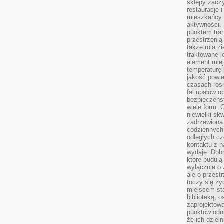
sklepy zacz
restauracje 
mieszkańcy 
aktywności. 
punktem tran
przestrzenią
także rola zi
traktowane j
element mie
temperaturę 
jakość powie
czasach ros
fal upałów o
bezpieczeńs
wiele form. 
niewielki sk
zadrzewiona 
codziennych 
odległych cz
kontaktu z n
wydaje. Dobr
które budują
wyłącznie o 
ale o przest
toczy się ży
miejscem sta
biblioteką, 
zaprojektow
punktów odni
że ich dziel