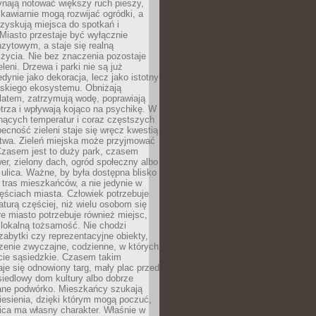
ynają notować większy ruch pieszy,
i kawiarnie mogą rozwijać ogródki, a
zyskują miejsca do spotkań i
Miasto przestaje być wyłącznie
zytowym, a staje się realną
 życia. Nie bez znaczenia pozostaje
eleni. Drzewa i parki nie są już
edynie jako dekoracja, lecz jako istotny
jskiego ekosystemu. Obniżają
latem, zatrzymują wodę, poprawiają
trza i wpływają kojąco na psychikę. W
nących temperatur i coraz częstszych
becność zieleni staje się wręcz kwestią
twa. Zieleń miejska może przyjmować
Czasem jest to duży park, czasem
wer, zielony dach, ogród społeczny albo
ulica. Ważne, by była dostępna blisko
tras mieszkańców, a nie jedynie w
ęściach miasta. Człowiek potrzebuje
aturą częściej, niż wielu osobom się
e miasto potrzebuje również miejsc,
 lokalną tożsamość. Nie chodzi
zabytki czy reprezentacyjne obiekty,
rzenie zwyczajne, codzienne, w których
cie sąsiedzkie. Czasem takim
je się odnowiony targ, mały plac przed
osiedlowy dom kultury albo dobrze
ane podwórko. Mieszkańcy szukają
esienia, dzięki którym mogą poczuć,
nica ma własny charakter. Właśnie w