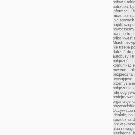
połowie taki
potrzeba, by
informacji i 
może pełnić
inicjatywac
najbliższej 
nowoczesnym
transportu p
tylko kwesti
Miasto przy
nie trzeba 
dotrzeć do p
autobusy i t
połączeń jest
komunikację 
rowerami, ale
bezpieczna 
urywającym s
przemyślane 
połączenie z
rolę odgryw
podejmowaniu
organizuje k
obywatelskie
Oczywiście 
idealnie, bo
sprzeczne. J
inni większe
albo nowego
niezbędna, 