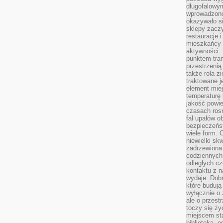
długofalowy
wprowadzono 
okazywało si
sklepy zacz
restauracje 
mieszkańcy 
aktywności. 
punktem tran
przestrzenią
także rola zi
traktowane j
element mie
temperaturę 
jakość powie
czasach ros
fal upałów o
bezpieczeńs
wiele form. 
niewielki sk
zadrzewiona 
codziennych 
odległych cz
kontaktu z n
wydaje. Dobr
które budują
wyłącznie o 
ale o przest
toczy się ży
miejscem sta
biblioteką, 