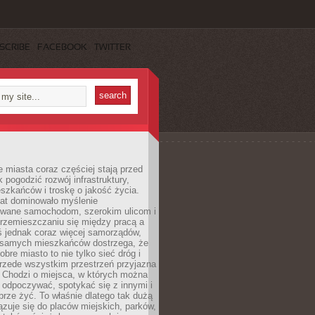
SCRIBE
FACEBOOK
TWITTER
miasta coraz częściej stają przed
k pogodzić rozwój infrastruktury,
szkańców i troskę o jakość życia.
lat dominowało myślenie
wane samochodom, szerokim ulicom i
rzemieszczaniu się między pracą a
 jednak coraz więcej samorządów,
i samych mieszkańców dostrzega, że
obre miasto to nie tylko sieć dróg i
 przede wszystkim przestrzeń przyjazna
. Chodzi o miejsca, w których można
 odpoczywać, spotykać się z innymi i
brze żyć. To właśnie dlatego tak dużą
zuje się do placów miejskich, parków,