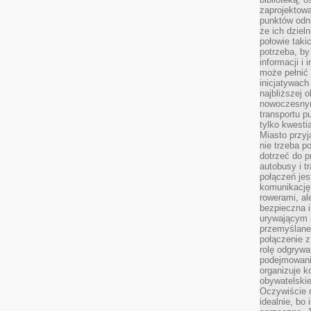
zaprojektow
punktów odni
że ich dziel
połowie taki
potrzeba, by
informacji i 
może pełnić
inicjatywac
najbliższej 
nowoczesnym
transportu p
tylko kwesti
Miasto przy
nie trzeba 
dotrzeć do p
autobusy i t
połączeń jest
komunikację 
rowerami, ale
bezpieczna 
urywającym s
przemyślane 
połączenie z
rolę odgryw
podejmowaniu
organizuje k
obywatelskie
Oczywiście 
idealnie, bo