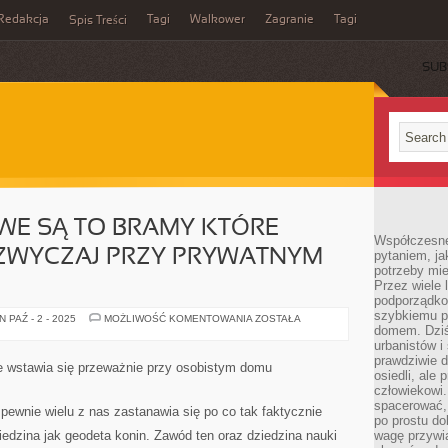
Redakcja
Tagi
Walkower
Zagranie
Tagi
Spis Treści
SUB
WE SĄ TO BRAMY KTÓRE
Współczesne 
AZWYCZAJ PRZY PRYWATNYM
pytaniem, ja
potrzeby mie
Przez wiele 
podporządko
szybkiemu p
BRAMKI
 PAŹ - 2 - 2025
MOŻLIWOŚĆ KOMENTOWANIA
ZOSTAŁA
GARAŻOWE
domem. Dziś
SĄ
urbanistów 
TO
prawdziwie d
BRAMY
e wstawia się przeważnie przy osobistym domu
KTÓRE
osiedli, ale
WSTAWIA
człowiekowi
SIĘ
spacerować,
ZAZWYCZAJ
pewnie wielu z nas zastanawia się po co tak faktycznie
PRZY
po prostu do
PRYWATNYM
iedzina jak geodeta konin. Zawód ten oraz dziedzina nauki
wagę przywią
DOMU