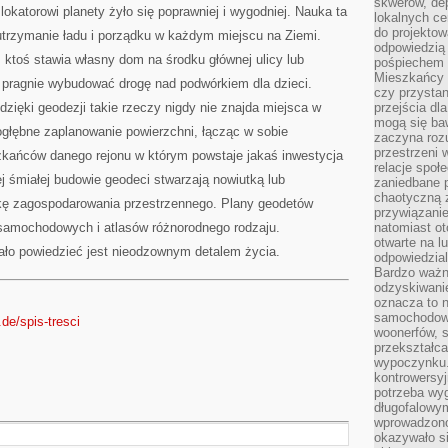
skwerów, de
okatorowi planety żyło się poprawniej i wygodniej. Nauka ta
lokalnych ce
do projektow
utrzymanie ładu i porządku w każdym miejscu na Ziemi.
odpowiedzią
ktoś stawia własny dom na środku głównej ulicy lub
pośpiechem i
Mieszkańcy c
ś pragnie wybudować drogę nad podwórkiem dla dzieci.
czy przystan
dzięki geodezji takie rzeczy nigdy nie znajda miejsca w
przejścia dl
mogą się ba
głębne zaplanowanie powierzchni, łącząc w sobie
zaczyna rozu
przestrzeni 
zkańców danego rejonu w którym powstaje jakaś inwestycja
relacje społ
 śmiałej budowie geodeci stwarzają nowiutką lub
zaniedbane 
chaotyczną 
pkę zagospodarowania przestrzennego. Plany geodetów
przywiązanie
samochodowych i atlasów różnorodnego rodzaju.
natomiast ot
otwarte na l
ło powiedzieć jest nieodzownym detalem życia.
odpowiedzial
Bardzo ważn
odzyskiwanie
oznacza to n
samochodowe
de/spis-tresci
woonerfów, s
przekształca
wypoczynku.
kontrowersyj
potrzeba wyg
długofalowy
wprowadzono 
okazywało si