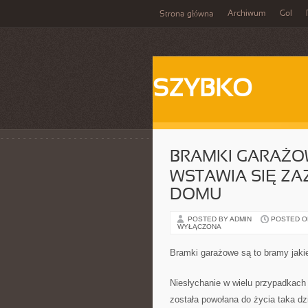
Archiwum
Gol
Strona główna
SZYBKO
BRAMKI GARAŻO
WSTAWIA SIĘ Z
DOMU
POSTED BY ADMIN
POSTED ON
WYŁĄCZONA
Bramki garażowe są to bramy jaki
Niesłychanie w wielu przypadkach 
została powołana do życia taka dz