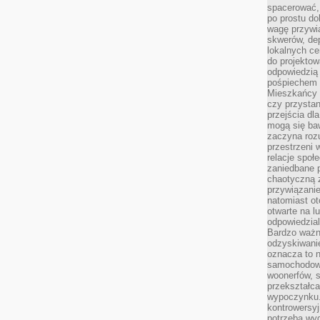
spacerować,
po prostu do
wagę przywią
skwerów, de
lokalnych ce
do projektow
odpowiedzią
pośpiechem i
Mieszkańcy c
czy przystan
przejścia dl
mogą się ba
zaczyna rozu
przestrzeni 
relacje społ
zaniedbane 
chaotyczną 
przywiązanie
natomiast ot
otwarte na l
odpowiedzial
Bardzo ważn
odzyskiwanie
oznacza to n
samochodowe
woonerfów, s
przekształca
wypoczynku.
kontrowersyj
potrzeba wyg