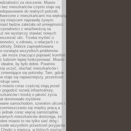
dzialności za otoczenie. Miasto
e bez mieszkańców często staje się
iedopasowane do realnych potrzeb.
łtworzone z mieszkańcami ma większą
 się miejscem naprawdę żywym.
iast będzie zależała od umiejętności
kcjonalności z wrażliwością na
Już nie wystarczy stawiać nowych
oszerzać ulic. Trzeba myśleć o
enności, o zdrowiu, o relacjach i o
pólnoty. Dobrze zaprojektowana
nie rozwiąże wszystkich problemów
, ale może znacząco poprawić komfort
c ludziom lepiej funkcjonować. Miasto
 idealne, by było dobre. Powinno
 się uczyć, słuchać mieszkańców i
zmieniające się potrzeby. Tam, gdzie
w staje się najważniejszy, przestrzeń
yskuje sens.
miasta coraz częściej stają przed
k pogodzić rozwój infrastruktury,
szkańców i troskę o jakość życia.
lat dominowało myślenie
wane samochodom, szerokim ulicom i
rzemieszczaniu się między pracą a
 jednak coraz więcej samorządów,
i samych mieszkańców dostrzega, że
obre miasto to nie tylko sieć dróg i
 przede wszystkim przestrzeń przyjazna
. Chodzi o miejsca, w których można