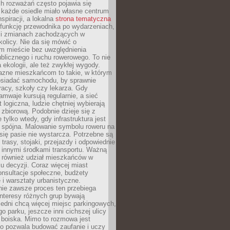
ch rozważań często pojawia się
 każde osiedle miało własne centrum
inspiracji, a lokalna
strona tematyczna
 funkcję przewodnika po wydarzeniach,
h i zmianach zachodzących w
okolicy. Nie da się mówić o
 mieście bez uwzględnienia
ublicznego i ruchu rowerowego. To nie
a ekologii, ale też zwykłej wygody.
jazne mieszkańcom to takie, w którym
posiadać samochodu, by sprawnie
racy, szkoły czy lekarza. Gdy
ramwaje kursują regularnie, a sieć
 logiczna, ludzie chętniej wybierają
zbiorową. Podobnie dzieje się z
 tylko wtedy, gdy infrastruktura jest
i spójna. Malowanie symbolu roweru na
ię pasie nie wystarcza. Potrzebne są
trasy, stojaki, przejazdy i odpowiednie
 innymi środkami transportu. Ważną
a również udział mieszkańców w
 decyzji. Coraz więcej miast
onsultacje społeczne, budżety
 i warsztaty urbanistyczne.
nie zawsze proces ten przebiega
 interesy różnych grup bywają
edni chcą więcej miejsc parkingowych,
go parku, jeszcze inni cichszej ulicy
 boiska. Mimo to rozmowa jest
bo pozwala budować zaufanie i uczy