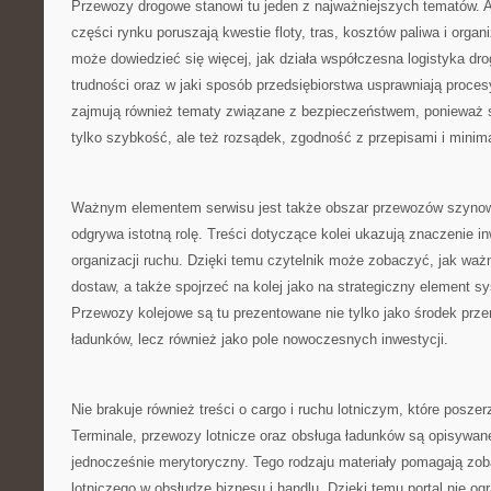
Przewozy drogowe stanowi tu jeden z najważniejszych tematów. A
części rynku poruszają kwestie floty, tras, kosztów paliwa i organ
może dowiedzieć się więcej, jak działa współczesna logistyka dr
trudności oraz w jaki sposób przedsiębiorstwa usprawniają proce
zajmują również tematy związane z bezpieczeństwem, ponieważ s
tylko szybkość, ale też rozsądek, zgodność z przepisami i minim
Ważnym elementem serwisu jest także obszar przewozów szynow
odgrywa istotną rolę. Treści dotyczące kolei ukazują znaczenie in
organizacji ruchu. Dzięki temu czytelnik może zobaczyć, jak ważn
dostaw, a także spojrzeć na kolej jako na strategiczny element s
Przewozy kolejowe są tu prezentowane nie tylko jako środek prze
ładunków, lecz również jako pole nowoczesnych inwestycji.
Nie brakuje również treści o cargo i ruchu lotniczym, które poszer
Terminale, przewozy lotnicze oraz obsługa ładunków są opisywan
jednocześnie merytoryczny. Tego rodzaju materiały pomagają zob
lotniczego w obsłudze biznesu i handlu. Dzięki temu portal nie ogr