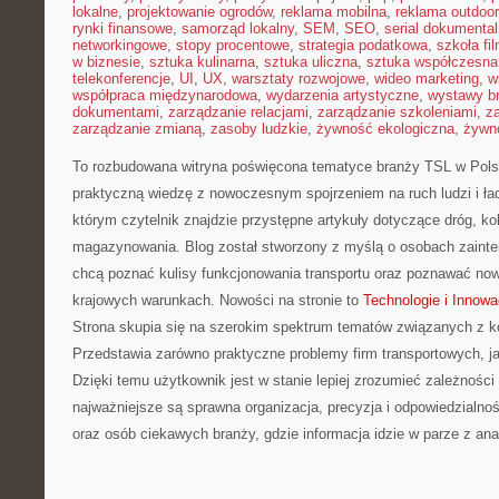
lokalne
,
projektowanie ogrodów
,
reklama mobilna
,
reklama outdoor
rynki finansowe
,
samorząd lokalny
,
SEM
,
SEO
,
serial dokumental
networkingowe
,
stopy procentowe
,
strategia podatkowa
,
szkoła fi
w biznesie
,
sztuka kulinarna
,
sztuka uliczna
,
sztuka współczesna
telekonferencje
,
UI
,
UX
,
warsztaty rozwojowe
,
wideo marketing
,
w
współpraca międzynarodowa
,
wydarzenia artystyczne
,
wystawy b
dokumentami
,
zarządzanie relacjami
,
zarządzanie szkoleniami
,
z
zarządzanie zmianą
,
zasoby ludzkie
,
żywność ekologiczna
,
żywno
To rozbudowana witryna poświęcona tematyce branży TSL w Pols
praktyczną wiedzę z nowoczesnym spojrzeniem na ruch ludzi i ła
którym czytelnik znajdzie przystępne artykuły dotyczące dróg, kole
magazynowania. Blog został stworzony z myślą o osobach zainte
chcą poznać kulisy funkcjonowania transportu oraz poznawać no
krajowych warunkach. Nowości na stronie to
Technologie i Innowa
Strona skupia się na szerokim spektrum tematów związanych z k
Przedstawia zarówno praktyczne problemy firm transportowych, jak
Dzięki temu użytkownik jest w stanie lepiej zrozumieć zależności
najważniejsze są sprawna organizacja, precyzja i odpowiedzialno
oraz osób ciekawych branży, gdzie informacja idzie w parze z ana