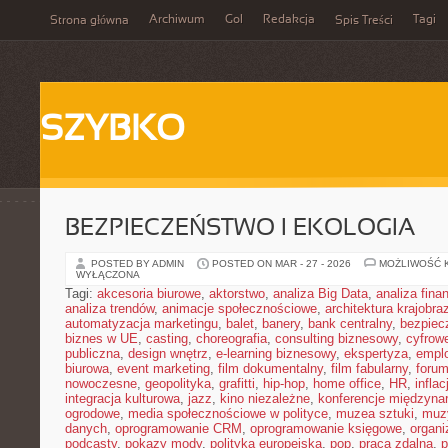
Archiwum
Gol
Redakcja
Tagi
Strona główna
Spis Treści
SZYBKO
BEZPIECZEŃSTWO I EKOLOGIA
POSTED BY ADMIN
POSTED ON MAR - 27 - 2026
MOŻLIWOŚĆ 
WYŁĄCZONA
Tagi:
akcesoria biurowe
,
aktorstwo
,
analiza Big Data
,
analiza fin
analiza trendów
,
animacje społecznościowe
,
architektura krajobra
automatyzacja marketingu
,
balet
,
banery
,
bank centralny
,
bezpiec
biznes w UE
,
casting
,
choreografia
,
consulting biznesowy
,
cyfrow
publiczna
,
design wnętrz
,
e-learning biznesowy
,
ekspertyza
,
emplo
biurowa
,
event marketing
,
film dokumentalny
,
film fabularny
,
foru
nowoczesne
,
geopolityka
,
grafitti
,
hip-hop
,
home office
,
HR
,
inflac
integracja kulturowa
,
jazz
,
kino niezależne
,
konferencje międzyna
ogrodowe
,
media społecznościowe w polityce
,
muzea sztuki
,
muz
danych
,
oprogramowanie CRM
,
oprogramowanie księgowe
,
organ
podcasty
,
pokazy mody
,
polityka europejska
,
pop
,
praca zdalna
,
p