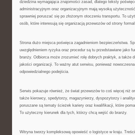
dziedzina wymagająca znajomości zasad, dlatego teksty poświ
administracyjnym oraz organizacyjnym mają wysoką użyteczność
sprawniej poruszać się po złożonym otoczeniu transportu. To użyt
osób, które interesują się organizacją przewozów od strony formal
Strona dużo miejsca poświęca zagadnieniom bezpieczeństwa. Spr
uwzględnieniem ryzyka oraz procedur są tu przedstawiane jako fu
branży. Odbiorca może zrozumieć rolę dobrych praktyk, a także do
jakości organizacji. To ważny atut serwisu, ponieważ nowoczesn
odpowiedzialnego podejścia.
Serwis pokazuje również, że świat przewozów to coś więcej niż or
także kierowcy, spedytorzy, magazynierzy, dyspozytorzy i analityc
poruszane są tematy ścieżek kariery oraz kwalifikacji, które pom
To użyteczny kierunek dla tych, którzy chcą wejść do branży.
Witryna tworzy kompleksową opowieść o logistyce w kraju. Treśc