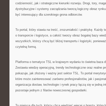
codzienność, jak i strategiczne kierunki rozwoju. Drogi, tory, maga
dystrybucyjne i systemy zarządzania tworzą logiczny obraz rynk
być interesujący dla szerokiego grona odbiorców.
To portal, który stawia na treść, zrozumiałość i praktykę. Każdy
o transporcie i logistyce, a całość tworzy obraz bogatej bazy wie
wszystkich, którzy chcą być bliżej transportu i logistyki, poniewa
czytelną formą.
Platforma o tematyce TSL w krajowym wydaniu to świetna baza d
Zestawia wiedzę operacyjną, trendy technologiczne oraz realne p
pokazuje, jak złożony i ważny jest sektor TSL. To portal merytory
które może zainteresować zarówno profesjonalistów, jak i pasjona
organizacja dostaw, technologie i rynek pracy łączą się w jedną in
pozostaje jednym z filarów nowoczesnej gospodarki.
To miejsce dla tych, którzy chcą wiedzieć więcej o branży, która ł