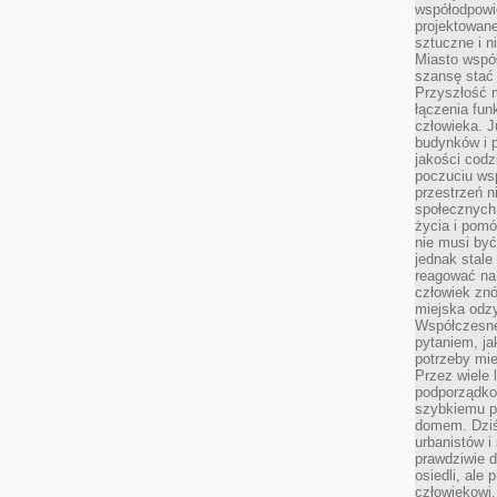
współodpowie
projektowan
sztuczne i n
Miasto wspó
szansę stać
Przyszłość m
łączenia fun
człowieka. 
budynków i p
jakości codzi
poczuciu ws
przestrzeń 
społecznych
życia i pomó
nie musi być
jednak stale
reagować na 
człowiek znó
miejska odz
Współczesne 
pytaniem, ja
potrzeby mie
Przez wiele 
podporządko
szybkiemu p
domem. Dziś
urbanistów 
prawdziwie d
osiedli, ale
człowiekowi