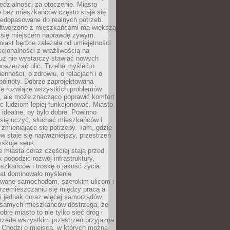
dzialności za otoczenie. Miasto
e bez mieszkańców często staje się
iedopasowane do realnych potrzeb.
łtworzone z mieszkańcami ma większą
 się miejscem naprawdę żywym.
iast będzie zależała od umiejętności
kcjonalności z wrażliwością na
Już nie wystarczy stawiać nowych
oszerzać ulic. Trzeba myśleć o
enności, o zdrowiu, o relacjach i o
pólnoty. Dobrze zaprojektowana
nie rozwiąże wszystkich problemów
, ale może znacząco poprawić komfort
c ludziom lepiej funkcjonować. Miasto
 idealne, by było dobre. Powinno
 się uczyć, słuchać mieszkańców i
zmieniające się potrzeby. Tam, gdzie
w staje się najważniejszy, przestrzeń
yskuje sens.
miasta coraz częściej stają przed
k pogodzić rozwój infrastruktury,
szkańców i troskę o jakość życia.
lat dominowało myślenie
wane samochodom, szerokim ulicom i
rzemieszczaniu się między pracą a
 jednak coraz więcej samorządów,
i samych mieszkańców dostrzega, że
obre miasto to nie tylko sieć dróg i
 przede wszystkim przestrzeń przyjazna
. Chodzi o miejsca, w których można