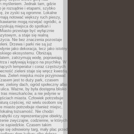
m myśleniem. Jednak tam, gdzie
je rozsądnie i etapami, szybko
ę, że zyski są ogromne. Lokalne
ynają notować większy ruch pieszy,
i kawiarnie mogą rozwijać ogródki, a
zyskują miejsca do spotkań i
Miasto przestaje być wyłącznie
zytowym, a staje się realną
 życia. Nie bez znaczenia pozostaje
eleni. Drzewa i parki nie są już
edynie jako dekoracja, lecz jako istotny
jskiego ekosystemu. Obniżają
latem, zatrzymują wodę, poprawiają
trza i wpływają kojąco na psychikę. W
nących temperatur i coraz częstszych
becność zieleni staje się wręcz kwestią
twa. Zieleń miejska może przyjmować
Czasem jest to duży park, czasem
wer, zielony dach, ogród społeczny albo
ulica. Ważne, by była dostępna blisko
tras mieszkańców, a nie jedynie w
ęściach miasta. Człowiek potrzebuje
aturą częściej, niż wielu osobom się
e miasto potrzebuje również miejsc,
 lokalną tożsamość. Nie chodzi
zabytki czy reprezentacyjne obiekty,
rzenie zwyczajne, codzienne, w których
cie sąsiedzkie. Czasem takim
je się odnowiony targ, mały plac przed
osiedlowy dom kultury albo dobrze