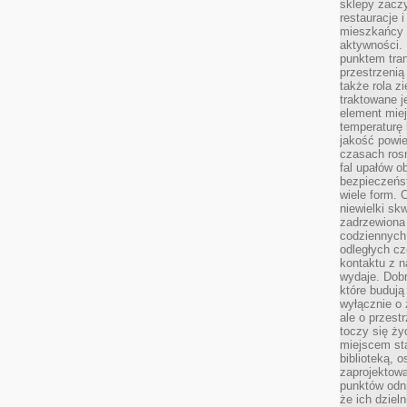
sklepy zacz
restauracje 
mieszkańcy 
aktywności. 
punktem tran
przestrzenią
także rola zi
traktowane j
element mie
temperaturę 
jakość powie
czasach ros
fal upałów o
bezpieczeńs
wiele form. 
niewielki sk
zadrzewiona 
codziennych 
odległych cz
kontaktu z n
wydaje. Dobr
które budują
wyłącznie o 
ale o przest
toczy się ży
miejscem sta
biblioteką, 
zaprojektow
punktów odni
że ich dziel