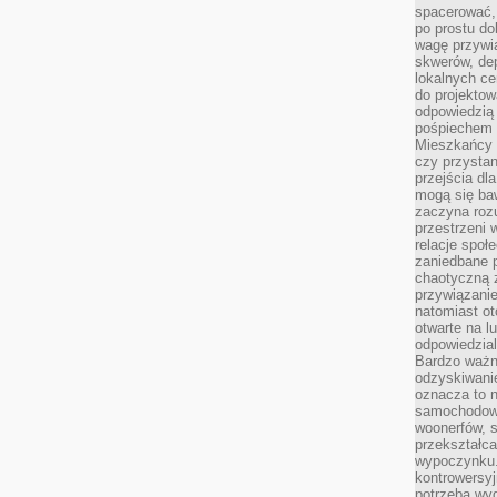
spacerować,
po prostu do
wagę przywią
skwerów, de
lokalnych ce
do projektow
odpowiedzią
pośpiechem i
Mieszkańcy c
czy przystan
przejścia dl
mogą się ba
zaczyna rozu
przestrzeni 
relacje społ
zaniedbane 
chaotyczną 
przywiązanie
natomiast ot
otwarte na l
odpowiedzial
Bardzo ważn
odzyskiwanie
oznacza to n
samochodowe
woonerfów, s
przekształca
wypoczynku.
kontrowersyj
potrzeba wyg