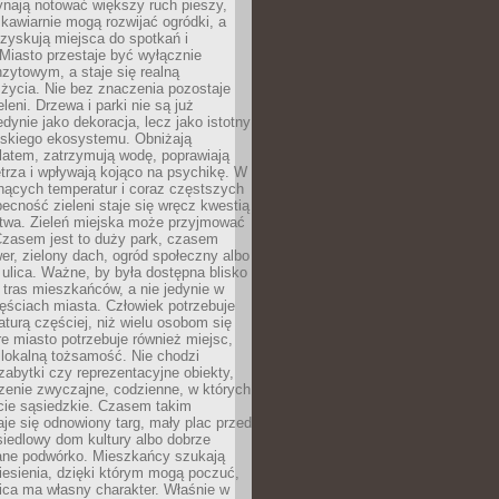
ynają notować większy ruch pieszy,
i kawiarnie mogą rozwijać ogródki, a
zyskują miejsca do spotkań i
Miasto przestaje być wyłącznie
zytowym, a staje się realną
 życia. Nie bez znaczenia pozostaje
eleni. Drzewa i parki nie są już
edynie jako dekoracja, lecz jako istotny
jskiego ekosystemu. Obniżają
latem, zatrzymują wodę, poprawiają
trza i wpływają kojąco na psychikę. W
nących temperatur i coraz częstszych
becność zieleni staje się wręcz kwestią
twa. Zieleń miejska może przyjmować
Czasem jest to duży park, czasem
wer, zielony dach, ogród społeczny albo
ulica. Ważne, by była dostępna blisko
tras mieszkańców, a nie jedynie w
ęściach miasta. Człowiek potrzebuje
aturą częściej, niż wielu osobom się
e miasto potrzebuje również miejsc,
 lokalną tożsamość. Nie chodzi
zabytki czy reprezentacyjne obiekty,
rzenie zwyczajne, codzienne, w których
cie sąsiedzkie. Czasem takim
je się odnowiony targ, mały plac przed
osiedlowy dom kultury albo dobrze
ane podwórko. Mieszkańcy szukają
esienia, dzięki którym mogą poczuć,
nica ma własny charakter. Właśnie w