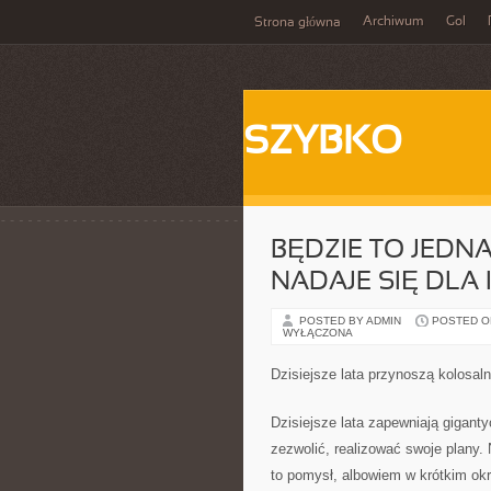
Archiwum
Gol
Strona główna
SZYBKO
BĘDZIE TO JEDNA 
NADAJE SIĘ DLA
POSTED BY ADMIN
POSTED ON
WYŁĄCZONA
Dzisiejsze lata przynoszą kolosal
Dzisiejsze lata zapewniają gigant
zezwolić, realizować swoje plany.
to pomysł, albowiem w krótkim okr