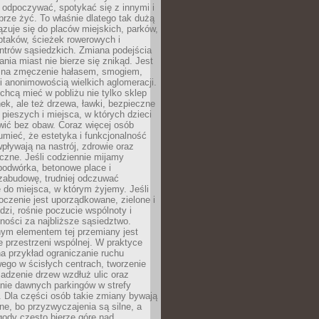
 odpoczywać, spotykać się z innymi i
brze żyć. To właśnie dlatego tak dużą
zuje się do placów miejskich, parków,
ptaków, ścieżek rowerowych i
ntrów sąsiedzkich. Zmiana podejścia
ania miast nie bierze się znikąd. Jest
 na zmęczenie hałasem, smogiem,
 anonimowością wielkich aglomeracji.
hcą mieć w pobliżu nie tylko sklep
ek, ale też drzewa, ławki, bezpieczne
a pieszych i miejsca, w których dzieci
wić bez obaw. Coraz więcej osób
mieć, że estetyka i funkcjonalność
wpływają na nastrój, zdrowie oraz
eczne. Jeśli codziennie mijamy
podwórka, betonowe place i
zabudowę, trudniej odczuwać
 do miejsca, w którym żyjemy. Jeśli
oczenie jest uporządkowane, zielone i
udzi, rośnie poczucie wspólnoty i
ności za najbliższe sąsiedztwo.
ym elementem tej przemiany jest
 przestrzeni wspólnej. W praktyce
a przykład ograniczanie ruchu
go w ścisłych centrach, tworzenie
adzenie drzew wzdłuż ulic oraz
nie dawnych parkingów w strefy
 Dla części osób takie zmiany bywają
ne, bo przyzwyczajenia są silne, a
ody często bierze górę nad