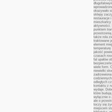
długofalowy
wprowadzono 
okazywało si
sklepy zacz
restauracje 
mieszkańcy 
aktywności. 
punktem tran
przestrzenią
także rola zi
traktowane j
element mie
temperaturę 
jakość powie
czasach ros
fal upałów o
bezpieczeńs
wiele form. 
niewielki sk
zadrzewiona 
codziennych 
odległych cz
kontaktu z n
wydaje. Dobr
które budują
wyłącznie o 
ale o przest
toczy się ży
miejscem sta
biblioteką, 