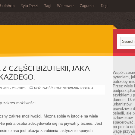
Redakcja
Tagi
Walkower
Zagranie
Tagi
Spis Treści
SUB
Z CZĘŚCI BIŻUTERII, JAKA
Współczesne 
 KAŻDEGO.
pytaniem, ja
potrzeby mie
Przez wiele 
BĘDZIE
 WRZ - 23 - 2025
MOŻLIWOŚĆ KOMENTOWANIA
ZOSTAŁA
podporządko
TO
JEDNA
szybkiemu p
Z
domem. Dziś
CZĘŚCI
ny zakres możliwości
urbanistów 
BIŻUTERII,
JAKA
prawdziwie d
NADAJE
osiedli, ale
SIĘ
yczny zakres możliwości. Można sobie w istocie na wiele
człowiekowi
DLA
KAŻDEGO.
spacerować,
 Nie jedna osoba zdecydowała się na prywatny biznes. Jest
po prostu do
esie czasu jest okazja zarobienia faktycznie sporych
wagę przywią