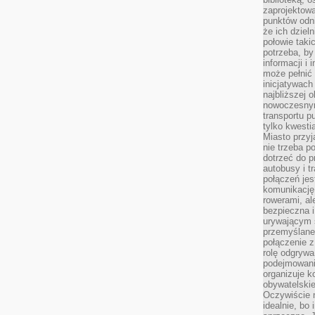
zaprojektow
punktów odni
że ich dziel
połowie taki
potrzeba, by
informacji i 
może pełnić
inicjatywac
najbliższej 
nowoczesnym
transportu p
tylko kwesti
Miasto przy
nie trzeba 
dotrzeć do p
autobusy i t
połączeń jest
komunikację 
rowerami, ale
bezpieczna 
urywającym s
przemyślane 
połączenie z
rolę odgryw
podejmowaniu
organizuje k
obywatelskie
Oczywiście 
idealnie, bo