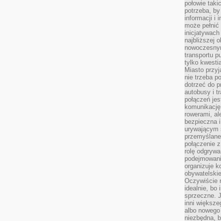
połowie taki
potrzeba, by
informacji i 
może pełnić
inicjatywac
najbliższej 
nowoczesnym
transportu p
tylko kwesti
Miasto przy
nie trzeba 
dotrzeć do p
autobusy i t
połączeń jest
komunikację 
rowerami, ale
bezpieczna 
urywającym s
przemyślane 
połączenie z
rolę odgryw
podejmowaniu
organizuje k
obywatelskie
Oczywiście 
idealnie, bo
sprzeczne. J
inni większe
albo nowego
niezbędna, 