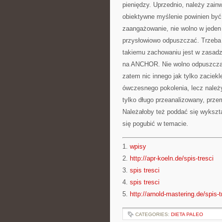
pieniędzy. Uprzednio, należy zai
obiektywne myślenie powinien być 
zaangażowanie, nie wolno w jeden
przysłowiowo odpuszczać. Trzeba d
takiemu zachowaniu jest w zasad
na ANCHOR. Nie wolno odpuszcza
zatem nic innego jak tylko zaciek
ówczesnego pokolenia, lecz należy 
tylko długo przeanalizowany, prz
Należałoby też poddać się wykształ
się pogubić w temacie.
1.
wpisy
2.
http://apr-koeln.de/spis-tresci
3.
spis tresci
4.
spis tresci
5.
http://arnold-mastering.de/spis-t
CATEGORIES:
DIETA PALEO