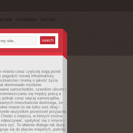
SCRIBE
FACEBOOK
TWITTER
miasta coraz częściej stają przed
k pogodzić rozwój infrastruktury,
szkańców i troskę o jakość życia.
lat dominowało myślenie
wane samochodom, szerokim ulicom i
rzemieszczaniu się między pracą a
 jednak coraz więcej samorządów,
i samych mieszkańców dostrzega, że
obre miasto to nie tylko sieć dróg i
 przede wszystkim przestrzeń przyjazna
. Chodzi o miejsca, w których można
 odpoczywać, spotykać się z innymi i
brze żyć. To właśnie dlatego tak dużą
zuje się do placów miejskich, parków,