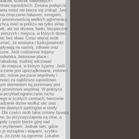
ptaków, ścieżek rowerowych i
ntrów sąsiedzkich. Zmiana podejścia
ania miast nie bierze się znikąd. Jest
 na zmęczenie hałasem, smogiem,
 anonimowością wielkich aglomeracji.
hcą mieć w pobliżu nie tylko sklep
ek, ale też drzewa, ławki, bezpieczne
a pieszych i miejsca, w których dzieci
wić bez obaw. Coraz więcej osób
mieć, że estetyka i funkcjonalność
wpływają na nastrój, zdrowie oraz
eczne. Jeśli codziennie mijamy
podwórka, betonowe place i
zabudowę, trudniej odczuwać
 do miejsca, w którym żyjemy. Jeśli
oczenie jest uporządkowane, zielone i
udzi, rośnie poczucie wspólnoty i
ności za najbliższe sąsiedztwo.
ym elementem tej przemiany jest
 przestrzeni wspólnej. W praktyce
a przykład ograniczanie ruchu
go w ścisłych centrach, tworzenie
adzenie drzew wzdłuż ulic oraz
nie dawnych parkingów w strefy
 Dla części osób takie zmiany bywają
ne, bo przyzwyczajenia są silne, a
ody często bierze górę nad
m myśleniem. Jednak tam, gdzie
je rozsądnie i etapami, szybko
ę, że zyski są ogromne. Lokalne