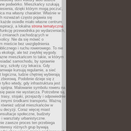
ane podwórko. Mieszkańcy szukają
esienia, dzięki którym mogą poczuć,
nica ma własny charakter. Właśnie w
ch rozważań często pojawia się
 każde osiedle miało własne centrum
inspiracji, a lokalna
strona tematyczna
 funkcję przewodnika po wydarzeniach,
h i zmianach zachodzących w
okolicy. Nie da się mówić o
 mieście bez uwzględnienia
ublicznego i ruchu rowerowego. To nie
a ekologii, ale też zwykłej wygody.
jazne mieszkańcom to takie, w którym
posiadać samochodu, by sprawnie
racy, szkoły czy lekarza. Gdy
ramwaje kursują regularnie, a sieć
 logiczna, ludzie chętniej wybierają
zbiorową. Podobnie dzieje się z
 tylko wtedy, gdy infrastruktura jest
i spójna. Malowanie symbolu roweru na
ię pasie nie wystarcza. Potrzebne są
trasy, stojaki, przejazdy i odpowiednie
 innymi środkami transportu. Ważną
a również udział mieszkańców w
 decyzji. Coraz więcej miast
onsultacje społeczne, budżety
 i warsztaty urbanistyczne.
nie zawsze proces ten przebiega
 interesy różnych grup bywają