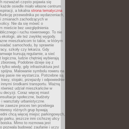
ch rozważań często pojawia się
 każde osiedle miało własne centrum
inspiracji, a lokalna
strona tematyczna
 funkcję przewodnika po wydarzeniach,
h i zmianach zachodzących w
okolicy. Nie da się mówić o
 mieście bez uwzględnienia
ublicznego i ruchu rowerowego. To nie
a ekologii, ale też zwykłej wygody.
jazne mieszkańcom to takie, w którym
posiadać samochodu, by sprawnie
racy, szkoły czy lekarza. Gdy
ramwaje kursują regularnie, a sieć
 logiczna, ludzie chętniej wybierają
zbiorową. Podobnie dzieje się z
 tylko wtedy, gdy infrastruktura jest
i spójna. Malowanie symbolu roweru na
ię pasie nie wystarcza. Potrzebne są
trasy, stojaki, przejazdy i odpowiednie
 innymi środkami transportu. Ważną
a również udział mieszkańców w
 decyzji. Coraz więcej miast
onsultacje społeczne, budżety
 i warsztaty urbanistyczne.
nie zawsze proces ten przebiega
 interesy różnych grup bywają
edni chcą więcej miejsc parkingowych,
go parku, jeszcze inni cichszej ulicy
 boiska. Mimo to rozmowa jest
bo pozwala budować zaufanie i uczy