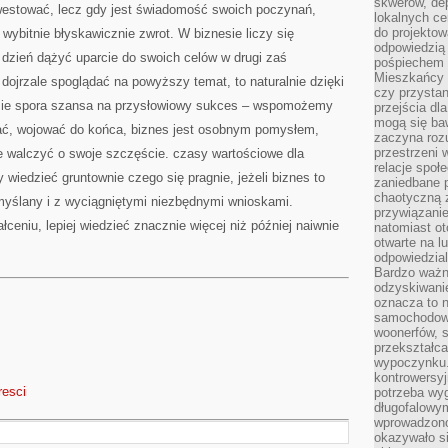
skwerów, de
nwestować, lecz gdy jest świadomość swoich poczynań,
lokalnych ce
do projektow
wybitnie błyskawicznie zwrot. W biznesie liczy się
odpowiedzią
 dzień dążyć uparcie do swoich celów w drugi zaś
pośpiechem i
Mieszkańcy c
ojrzale spoglądać na powyższy temat, to naturalnie dzięki
czy przystan
zie spora szansa na przysłowiowy sukces – wspomożemy
przejścia dl
mogą się ba
ć, wojować do końca, biznes jest osobnym pomysłem,
zaczyna rozu
przestrzeni 
le walczyć o swoje szczęście. czasy wartościowe dla
relacje społ
wiedzieć gruntownie czego się pragnie, jeżeli biznes to
zaniedbane 
chaotyczną 
emyślany i z wyciągniętymi niezbędnymi wnioskami.
przywiązanie
ceniu, lepiej wiedzieć znacznie więcej niż później naiwnie
natomiast ot
otwarte na l
odpowiedzial
Bardzo ważn
odzyskiwanie
oznacza to n
samochodowe
woonerfów, s
przekształca
wypoczynku.
kontrowersyj
resci
potrzeba wyg
długofalowy
wprowadzono 
okazywało si