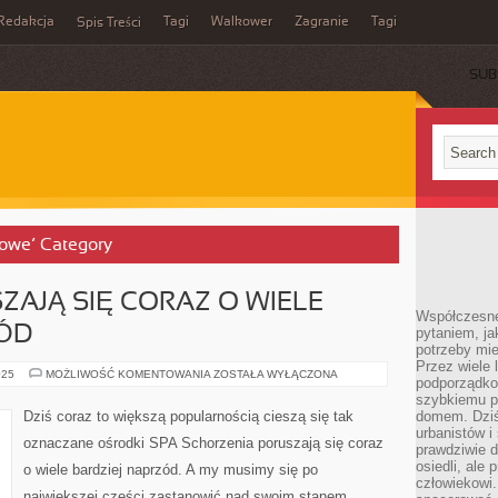
Redakcja
Tagi
Walkower
Zagranie
Tagi
Spis Treści
SUB
łowe’ Category
AJĄ SIĘ CORAZ O WIELE
Współczesne 
ZÓD
pytaniem, ja
potrzeby mie
Przez wiele 
CHOROBY
025
MOŻLIWOŚĆ KOMENTOWANIA
ZOSTAŁA WYŁĄCZONA
podporządko
PORUSZAJĄ
SIĘ
szybkiemu p
CORAZ
Dziś coraz to większą popularnością cieszą się tak
domem. Dziś
O
urbanistów 
WIELE
oznaczane ośrodki SPA Schorzenia poruszają się coraz
BARDZIEJ
prawdziwie d
NAPRZÓD
osiedli, ale
o wiele bardziej naprzód. A my musimy się po
człowiekowi
największej części zastanowić nad swoim stanem