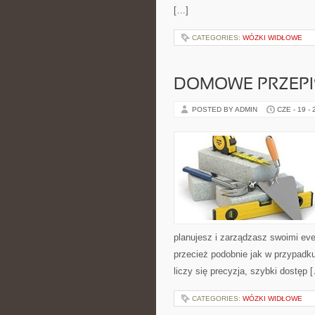
[…]
CATEGORIES:
WÓZKI WIDŁOWE
DOMOWE PRZEPIS
POSTED BY ADMIN
CZE - 19 -
planujesz i zarządzasz swoimi ev
przecież podobnie jak w przypadku
liczy się precyzja, szybki dostęp 
CATEGORIES:
WÓZKI WIDŁOWE