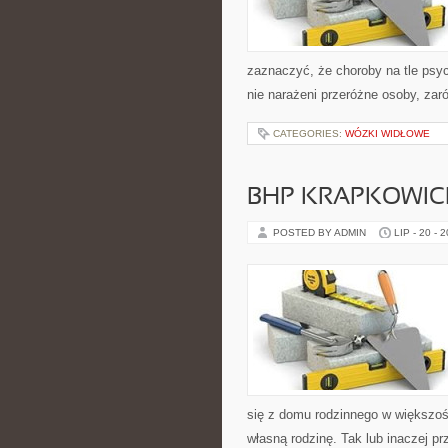
zaznaczyć, że choroby na tle psyc
nie narażeni przeróżne osoby, zaró
CATEGORIES:
WÓZKI WIDŁOWE
BHP KRAPKOWIC
POSTED BY ADMIN
LIP - 20 - 
się z domu rodzinnego w większoś
własną rodzinę. Tak lub inaczej 