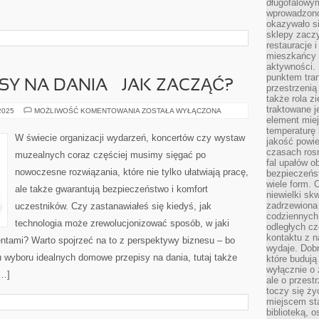
długofalowy
wprowadzono 
okazywało si
sklepy zacz
restauracje 
mieszkańcy 
aktywności. 
punktem tran
Y NA DANIA – JAK ZACZĄĆ?
przestrzenią
także rola zi
traktowane j
DOMOWE
 2025
MOŻLIWOŚĆ KOMENTOWANIA
ZOSTAŁA WYŁĄCZONA
PRZEPISY
element mie
NA
temperaturę 
DANIA
W świecie organizacji wydarzeń, koncertów czy wystaw
jakość powie
–
JAK
czasach ros
muzealnych coraz częściej musimy sięgać po
ZACZĄĆ?
fal upałów o
nowoczesne rozwiązania, które nie tylko ułatwiają pracę,
bezpieczeńs
wiele form. 
ale także gwarantują bezpieczeństwo i komfort
niewielki sk
zadrzewiona 
uczestników. Czy zastanawiałeś się kiedyś, jak
codziennych 
technologia może zrewolucjonizować sposób, w jaki
odległych cz
kontaktu z n
entami? Warto spojrzeć na to z perspektywy biznesu – bo
wydaje. Dobr
 wyboru idealnych domowe przepisy na dania, tutaj także
które budują
wyłącznie o 
[…]
ale o przest
toczy się ży
miejscem sta
biblioteką, 