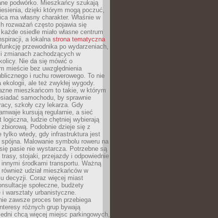
ane podwórko. Mieszkańcy szukają
esienia, dzięki którym mogą poczuć,
nica ma własny charakter. Właśnie w
ch rozważań często pojawia się
 każde osiedle miało własne centrum
inspiracji, a lokalna
strona tematyczna
 funkcję przewodnika po wydarzeniach,
h i zmianach zachodzących w
okolicy. Nie da się mówić o
 mieście bez uwzględnienia
ublicznego i ruchu rowerowego. To nie
a ekologii, ale też zwykłej wygody.
jazne mieszkańcom to takie, w którym
posiadać samochodu, by sprawnie
racy, szkoły czy lekarza. Gdy
ramwaje kursują regularnie, a sieć
 logiczna, ludzie chętniej wybierają
zbiorową. Podobnie dzieje się z
 tylko wtedy, gdy infrastruktura jest
i spójna. Malowanie symbolu roweru na
ię pasie nie wystarcza. Potrzebne są
trasy, stojaki, przejazdy i odpowiednie
 innymi środkami transportu. Ważną
a również udział mieszkańców w
 decyzji. Coraz więcej miast
onsultacje społeczne, budżety
 i warsztaty urbanistyczne.
nie zawsze proces ten przebiega
 interesy różnych grup bywają
edni chcą więcej miejsc parkingowych,