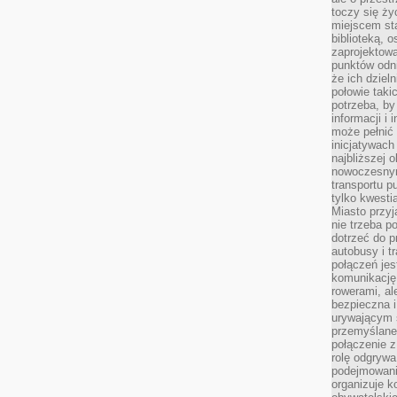
toczy się ży
miejscem sta
biblioteką, 
zaprojektow
punktów odni
że ich dziel
połowie taki
potrzeba, by
informacji i 
może pełnić
inicjatywac
najbliższej 
nowoczesnym
transportu p
tylko kwesti
Miasto przy
nie trzeba 
dotrzeć do p
autobusy i t
połączeń jest
komunikację 
rowerami, ale
bezpieczna 
urywającym s
przemyślane 
połączenie z
rolę odgryw
podejmowaniu
organizuje k