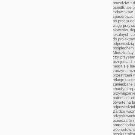
prawdziwie d
osiedli, ale
człowiekowi
spacerować,
po prostu do
wagę przywią
skwerów, de
lokalnych ce
do projektow
odpowiedzią
pośpiechem i
Mieszkańcy c
czy przystan
przejścia dl
mogą się ba
zaczyna rozu
przestrzeni 
relacje społ
zaniedbane 
chaotyczną 
przywiązanie
natomiast ot
otwarte na l
odpowiedzial
Bardzo ważn
odzyskiwanie
oznacza to n
samochodowe
woonerfów, s
przekształca