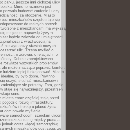
go parku, jeszcze inni cichszej ulicy
 boiska. Mimo to rozmowa jest
bo pozwala budować zaufanie i uczy
dzialności za otoczenie. Miasto
e bez mieszkańców często staje się
iedopasowane do realnych potrzeb.
łtworzone z mieszkańcami ma większą
 się miejscem naprawdę żywym.
iast będzie zależała od umiejętności
kcjonalności z wrażliwością na
Już nie wystarczy stawiać nowych
oszerzać ulic. Trzeba myśleć o
enności, o zdrowiu, o relacjach i o
pólnoty. Dobrze zaprojektowana
nie rozwiąże wszystkich problemów
, ale może znacząco poprawić komfort
c ludziom lepiej funkcjonować. Miasto
 idealne, by było dobre. Powinno
 się uczyć, słuchać mieszkańców i
zmieniające się potrzeby. Tam, gdzie
w staje się najważniejszy, przestrzeń
yskuje sens.
miasta coraz częściej stają przed
k pogodzić rozwój infrastruktury,
szkańców i troskę o jakość życia.
lat dominowało myślenie
wane samochodom, szerokim ulicom i
rzemieszczaniu się między pracą a
 jednak coraz więcej samorządów,
i samych mieszkańców dostrzega, że