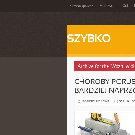
Archiwum
Gol
Strona główna
SZYBKO
Archive for the ‘Wózki wid
CHOROBY PORUSZ
BARDZIEJ NAPR
POSTED BY ADMIN
PAŹ - 9 - 2