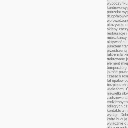
wypoczynku.
kontrowersyj
potrzeba wyg
długofalowy
wprowadzono 
okazywało si
sklepy zacz
restauracje 
mieszkańcy 
aktywności. 
punktem tran
przestrzenią
także rola zi
traktowane j
element mie
temperaturę 
jakość powie
czasach ros
fal upałów o
bezpieczeńs
wiele form. 
niewielki sk
zadrzewiona 
codziennych 
odległych cz
kontaktu z n
wydaje. Dobr
które budują
wyłącznie o 
ale o przest