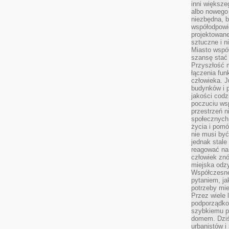
inni większe
albo nowego
niezbędna, 
współodpowie
projektowan
sztuczne i n
Miasto wspó
szansę stać
Przyszłość m
łączenia fun
człowieka. 
budynków i p
jakości codzi
poczuciu ws
przestrzeń 
społecznych
życia i pomó
nie musi być
jednak stale
reagować na 
człowiek znó
miejska odz
Współczesne 
pytaniem, ja
potrzeby mie
Przez wiele 
podporządko
szybkiemu p
domem. Dziś
urbanistów 