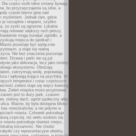
 Dla części osób takie zmiany bywają
ne, bo przyzwyczajenia są silne, a
ody często bierze górę nad
m myśleniem. Jednak tam, gdzie
je rozsądnie i etapami, szybko
ę, że zyski są ogromne. Lokalne
ynają notować większy ruch pieszy,
i kawiarnie mogą rozwijać ogródki, a
zyskują miejsca do spotkań i
Miasto przestaje być wyłącznie
zytowym, a staje się realną
 życia. Nie bez znaczenia pozostaje
eleni. Drzewa i parki nie są już
edynie jako dekoracja, lecz jako istotny
jskiego ekosystemu. Obniżają
latem, zatrzymują wodę, poprawiają
trza i wpływają kojąco na psychikę. W
nących temperatur i coraz częstszych
becność zieleni staje się wręcz kwestią
twa. Zieleń miejska może przyjmować
Czasem jest to duży park, czasem
wer, zielony dach, ogród społeczny albo
ulica. Ważne, by była dostępna blisko
tras mieszkańców, a nie jedynie w
ęściach miasta. Człowiek potrzebuje
aturą częściej, niż wielu osobom się
e miasto potrzebuje również miejsc,
 lokalną tożsamość. Nie chodzi
zabytki czy reprezentacyjne obiekty,
rzenie zwyczajne, codzienne, w których