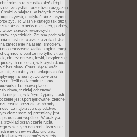
obre miasto to nie tylko sieć dróg i
 przede wszystkim przestrzeń przyjazna
. Chodzi o miejsca, w których można
 odpoczywać, spotykać się z innymi i
brze żyć. To właśnie dlatego tak dużą
zuje się do placów miejskich, parków,
ptaków, ścieżek rowerowych i
ntrów sąsiedzkich. Zmiana podejścia
ania miast nie bierze się znikąd. Jest
 na zmęczenie hałasem, smogiem,
 anonimowością wielkich aglomeracji.
hcą mieć w pobliżu nie tylko sklep
ek, ale też drzewa, ławki, bezpieczne
a pieszych i miejsca, w których dzieci
wić bez obaw. Coraz więcej osób
mieć, że estetyka i funkcjonalność
wpływają na nastrój, zdrowie oraz
eczne. Jeśli codziennie mijamy
podwórka, betonowe place i
zabudowę, trudniej odczuwać
 do miejsca, w którym żyjemy. Jeśli
oczenie jest uporządkowane, zielone i
udzi, rośnie poczucie wspólnoty i
ności za najbliższe sąsiedztwo.
ym elementem tej przemiany jest
 przestrzeni wspólnej. W praktyce
a przykład ograniczanie ruchu
go w ścisłych centrach, tworzenie
adzenie drzew wzdłuż ulic oraz
nie dawnych parkingów w strefy