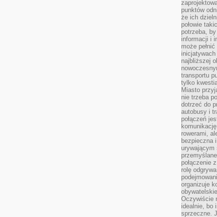
zaprojektow
punktów odni
że ich dziel
połowie taki
potrzeba, by
informacji i 
może pełnić
inicjatywac
najbliższej 
nowoczesnym
transportu p
tylko kwesti
Miasto przy
nie trzeba 
dotrzeć do p
autobusy i t
połączeń jest
komunikację 
rowerami, ale
bezpieczna 
urywającym s
przemyślane 
połączenie z
rolę odgryw
podejmowaniu
organizuje k
obywatelskie
Oczywiście 
idealnie, bo
sprzeczne. J