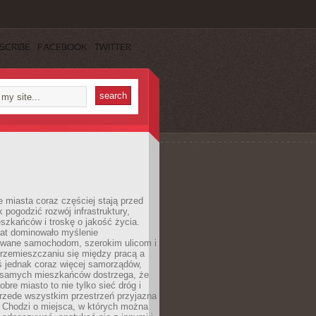
SCRIBE
FACEBOOK
TWITTER
miasta coraz częściej stają przed
k pogodzić rozwój infrastruktury,
szkańców i troskę o jakość życia.
lat dominowało myślenie
wane samochodom, szerokim ulicom i
rzemieszczaniu się między pracą a
 jednak coraz więcej samorządów,
i samych mieszkańców dostrzega, że
obre miasto to nie tylko sieć dróg i
 przede wszystkim przestrzeń przyjazna
. Chodzi o miejsca, w których można