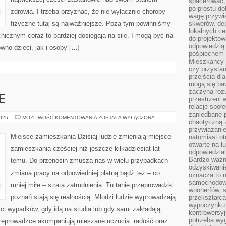
spacerować,
po prostu do
zdrowia. I trzeba przyznać, że nie wyłącznie choroby
wagę przywią
fizyczne tutaj są najważniejsze. Poza tym powinniśmy
skwerów, de
lokalnych ce
hicznym coraz to bardziej dosięgają na sile. I mogą być na
do projektow
odpowiedzią
wno dzieci, jak i osoby […]
pośpiechem i
Mieszkańcy c
czy przystan
przejścia dl
mogą się ba
zaczyna rozu
E
przestrzeni 
relacje społ
zaniedbane 
BHP
2025
MOŻLIWOŚĆ KOMENTOWANIA
ZOSTAŁA WYŁĄCZONA
chaotyczną 
KRAPKOWICE
przywiązanie
Miejsce zamieszkania Dzisiaj ludzie zmieniają miejsce
natomiast ot
otwarte na l
zamieszkania częściej niż jeszcze kilkadziesiąt lat
odpowiedzial
Bardzo ważn
temu. Do przenosin zmusza nas w wielu przypadkach
odzyskiwanie
zmiana pracy na odpowiedniej płatną bądź też – co
oznacza to n
samochodowe
mniej miłe – strata zatrudnienia. Tu tanie przeprowadzki
woonerfów, s
poznań stają się realnością. Młodzi ludzie wyprowadzają
przekształca
wypoczynku.
ci wypadków, gdy idą na studia lub gdy sami zakładają
kontrowersyj
potrzeba wyg
przeprowadzce akompaniują mieszane uczucia: radość oraz