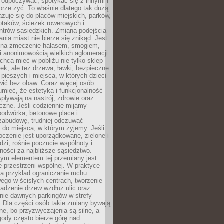
 odpoczywać, spotykać się z innymi i
brze żyć. To właśnie dlatego tak dużą
zuje się do placów miejskich, parków,
ptaków, ścieżek rowerowych i
ntrów sąsiedzkich. Zmiana podejścia
ania miast nie bierze się znikąd. Jest
 na zmęczenie hałasem, smogiem,
 anonimowością wielkich aglomeracji.
hcą mieć w pobliżu nie tylko sklep
ek, ale też drzewa, ławki, bezpieczne
a pieszych i miejsca, w których dzieci
wić bez obaw. Coraz więcej osób
mieć, że estetyka i funkcjonalność
wpływają na nastrój, zdrowie oraz
eczne. Jeśli codziennie mijamy
podwórka, betonowe place i
zabudowę, trudniej odczuwać
 do miejsca, w którym żyjemy. Jeśli
oczenie jest uporządkowane, zielone i
udzi, rośnie poczucie wspólnoty i
ności za najbliższe sąsiedztwo.
ym elementem tej przemiany jest
 przestrzeni wspólnej. W praktyce
a przykład ograniczanie ruchu
go w ścisłych centrach, tworzenie
adzenie drzew wzdłuż ulic oraz
nie dawnych parkingów w strefy
 Dla części osób takie zmiany bywają
ne, bo przyzwyczajenia są silne, a
ody często bierze górę nad