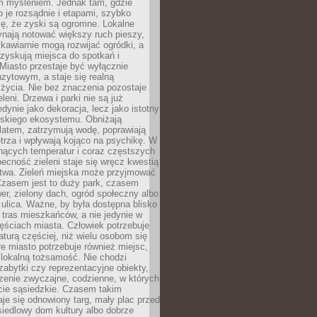
m myśleniem. Jednak tam, gdzie
je rozsądnie i etapami, szybko
ę, że zyski są ogromne. Lokalne
ynają notować większy ruch pieszy,
i kawiarnie mogą rozwijać ogródki, a
zyskują miejsca do spotkań i
Miasto przestaje być wyłącznie
zytowym, a staje się realną
 życia. Nie bez znaczenia pozostaje
eleni. Drzewa i parki nie są już
edynie jako dekoracja, lecz jako istotny
jskiego ekosystemu. Obniżają
latem, zatrzymują wodę, poprawiają
trza i wpływają kojąco na psychikę. W
nących temperatur i coraz częstszych
becność zieleni staje się wręcz kwestią
twa. Zieleń miejska może przyjmować
Czasem jest to duży park, czasem
wer, zielony dach, ogród społeczny albo
ulica. Ważne, by była dostępna blisko
tras mieszkańców, a nie jedynie w
ęściach miasta. Człowiek potrzebuje
aturą częściej, niż wielu osobom się
e miasto potrzebuje również miejsc,
 lokalną tożsamość. Nie chodzi
zabytki czy reprezentacyjne obiekty,
rzenie zwyczajne, codzienne, w których
cie sąsiedzkie. Czasem takim
je się odnowiony targ, mały plac przed
osiedlowy dom kultury albo dobrze