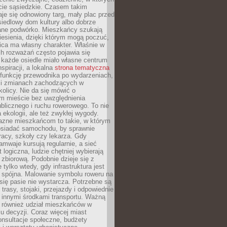
cie sąsiedzkie. Czasem takim
je się odnowiony targ, mały plac przed
osiedlowy dom kultury albo dobrze
ane podwórko. Mieszkańcy szukają
esienia, dzięki którym mogą poczuć,
nica ma własny charakter. Właśnie w
ch rozważań często pojawia się
 każde osiedle miało własne centrum
inspiracji, a lokalna
strona tematyczna
 funkcję przewodnika po wydarzeniach,
h i zmianach zachodzących w
okolicy. Nie da się mówić o
 mieście bez uwzględnienia
ublicznego i ruchu rowerowego. To nie
a ekologii, ale też zwykłej wygody.
jazne mieszkańcom to takie, w którym
posiadać samochodu, by sprawnie
racy, szkoły czy lekarza. Gdy
ramwaje kursują regularnie, a sieć
 logiczna, ludzie chętniej wybierają
zbiorową. Podobnie dzieje się z
 tylko wtedy, gdy infrastruktura jest
i spójna. Malowanie symbolu roweru na
ię pasie nie wystarcza. Potrzebne są
trasy, stojaki, przejazdy i odpowiednie
 innymi środkami transportu. Ważną
a również udział mieszkańców w
 decyzji. Coraz więcej miast
onsultacje społeczne, budżety