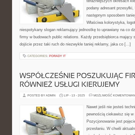
teraźniejszych okresach ki
podany adresant przesyłki, 
następnym sposobem taniej
Właściwa kolorystyka, logo
niespotykany slogan reklamujący jednostkę to uprawiany na co d
firmy w budowach public relations. Każdy przedsiębiorca mający 
dojście przez taki ruch do niezwykle taniej reklamy, jaka co […]
CATEGORIES:
PORADY IT
WSPÓŁCZEŚNIE POSZUKUJĄC FIR
RÓWNIEŻ USŁUGI KIERUJEMY
POSTED BY ADMIN
LIP - 13 - 2025
MOŻLIWOŚĆ KOMENTOWAN
Nawet jeśli nie jesteś tec
pewnością ciekawisz się 
Pozycjonowanie jest pojęci
przesłaniu. W chwili aktualn