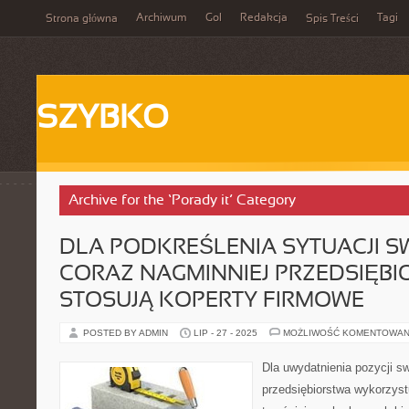
Archiwum
Gol
Redakcja
Tagi
Strona główna
Spis Treści
SZYBKO
Archive for the ‘Porady it’ Category
DLA PODKREŚLENIA SYTUACJI SW
CORAZ NAGMINNIEJ PRZEDSIĘB
STOSUJĄ KOPERTY FIRMOWE
POSTED BY ADMIN
LIP - 27 - 2025
MOŻLIWOŚĆ KOMENTOWAN
Dla uwydatnienia pozycji sw
przedsiębiorstwa wykorzyst