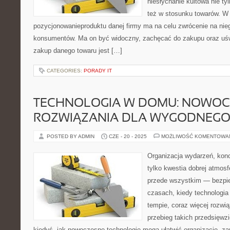
niesłychanie kultowa nie ty
też w stosunku towarów. W 
pozycjonowanieproduktu danej firmy ma na celu zwrócenie na ni
konsumentów. Ma on być widoczny, zachęcać do zakupu oraz u
zakup danego towaru jest […]
CATEGORIES:
PORADY IT
TECHNOLOGIA W DOMU: NOWOC
ROZWIĄZANIA DLA WYGODNEGO 
POSTED BY ADMIN
CZE - 20 - 2025
MOŻLIWOŚĆ KOMENTOWA
Organizacja wydarzeń, kon
tylko kwestia dobrej atmosfe
przede wszystkim — bezpie
czasach, kiedy technologia
tempie, coraz więcej rozwi
przebieg takich przedsięwzi
kiedyś, jak nowoczesne technologie mogą ułatwić organizację, z